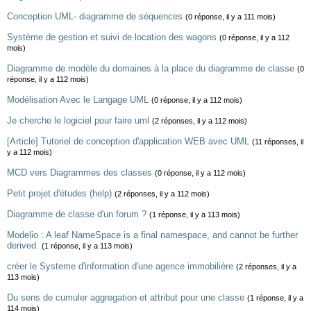
Conception UML- diagramme de séquences
(0 réponse, il y a 111 mois)
Système de gestion et suivi de location des wagons
(0 réponse, il y a 112
mois)
Diagramme de modèle du domaines à la place du diagramme de classe
(0
réponse, il y a 112 mois)
Modélisation Avec le Langage UML
(0 réponse, il y a 112 mois)
Je cherche le logiciel pour faire uml
(2 réponses, il y a 112 mois)
[Article] Tutoriel de conception d'application WEB avec UML
(11 réponses, il
y a 112 mois)
MCD vers Diagrammes des classes
(0 réponse, il y a 112 mois)
Petit projet d'études (help)
(2 réponses, il y a 112 mois)
Diagramme de classe d'un forum ?
(1 réponse, il y a 113 mois)
Modelio : A leaf NameSpace is a final namespace, and cannot be further
derived.
(1 réponse, il y a 113 mois)
créer le Systeme d'information d'une agence immobilière
(2 réponses, il y a
113 mois)
Du sens de cumuler aggregation et attribut pour une classe
(1 réponse, il y a
114 mois)