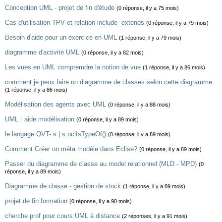
Conception UML - projet de fin d'étude
(0 réponse, il y a 75 mois)
Cas d'utilisation TPV et relation include -extends
(0 réponse, il y a 79 mois)
Besoin d'aide pour un exercice en UML
(1 réponse, il y a 79 mois)
diagramme d'activité UML
(0 réponse, il y a 82 mois)
Les vues en UML compremdre la notion de vue
(1 réponse, il y a 86 mois)
comment je peux faire un diagramme de classes selon cette diagramme
(1 réponse, il y a 86 mois)
Modélisation des agents avec UML
(0 réponse, il y a 88 mois)
UML : aide modélisation
(0 réponse, il y a 89 mois)
le langage QVT- s | s.oclIsTypeOf()
(0 réponse, il y a 89 mois)
Comment Créer un méta modèle dans Eclise?
(0 réponse, il y a 89 mois)
Passer du diagramme de classe au model relationnel (MLD - MPD)
(0
réponse, il y a 89 mois)
Diagramme de classe - gestion de stock
(1 réponse, il y a 89 mois)
projet de fin formation
(0 réponse, il y a 90 mois)
cherche prof pour cours UML à distance
(2 réponses, il y a 91 mois)