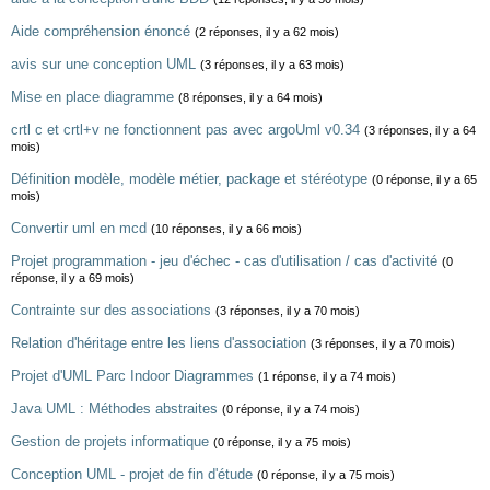
Aide compréhension énoncé
(2 réponses, il y a 62 mois)
avis sur une conception UML
(3 réponses, il y a 63 mois)
Mise en place diagramme
(8 réponses, il y a 64 mois)
crtl c et crtl+v ne fonctionnent pas avec argoUml v0.34
(3 réponses, il y a 64
mois)
Définition modèle, modèle métier, package et stéréotype
(0 réponse, il y a 65
mois)
Convertir uml en mcd
(10 réponses, il y a 66 mois)
Projet programmation - jeu d'échec - cas d'utilisation / cas d'activité
(0
réponse, il y a 69 mois)
Contrainte sur des associations
(3 réponses, il y a 70 mois)
Relation d'héritage entre les liens d'association
(3 réponses, il y a 70 mois)
Projet d'UML Parc Indoor Diagrammes
(1 réponse, il y a 74 mois)
Java UML : Méthodes abstraites
(0 réponse, il y a 74 mois)
Gestion de projets informatique
(0 réponse, il y a 75 mois)
Conception UML - projet de fin d'étude
(0 réponse, il y a 75 mois)