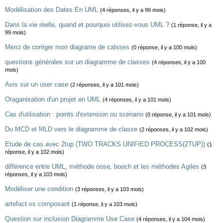
Modélisation des Dates En UML
(4 réponses, il y a 99 mois)
Dans la vie réelle, quand et pourquoi utilisez-vous UML ?
(1 réponse, il y a
99 mois)
Merci de corriger mon diagrame de calsses
(0 réponse, il y a 100 mois)
questions générales sur un diagramme de classes
(4 réponses, il y a 100
mois)
Avis sur un user case
(2 réponses, il y a 101 mois)
Oraganisation d'un projet en UML
(4 réponses, il y a 101 mois)
Cas d'utilisation : points d'extension ou scénario
(0 réponse, il y a 101 mois)
Du MCD et MLD vers le diagramme de classe
(2 réponses, il y a 102 mois)
Etude de cas avec 2tup (TWO TRACKS UNIFIED PROCESS(2TUP))
(1
réponse, il y a 102 mois)
différence entre UML, méthode oose, booch et les méthodes Agiles
(3
réponses, il y a 103 mois)
Modéliser une condition
(3 réponses, il y a 103 mois)
artefact vs composant
(1 réponse, il y a 103 mois)
Question sur inclusion Diagramme Use Case
(4 réponses, il y a 104 mois)