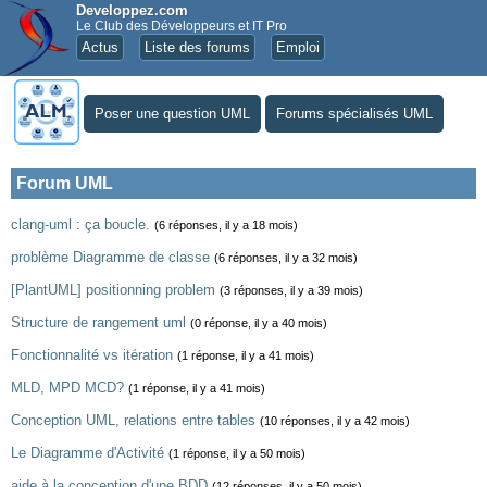
Developpez.com
Le Club des Développeurs et IT Pro
Actus
Liste des forums
Emploi
Poser une question UML
Forums spécialisés UML
Forum UML
clang-uml : ça boucle.
(6 réponses, il y a 18 mois)
problème Diagramme de classe
(6 réponses, il y a 32 mois)
[PlantUML] positionning problem
(3 réponses, il y a 39 mois)
Structure de rangement uml
(0 réponse, il y a 40 mois)
Fonctionnalité vs itération
(1 réponse, il y a 41 mois)
MLD, MPD MCD?
(1 réponse, il y a 41 mois)
Conception UML, relations entre tables
(10 réponses, il y a 42 mois)
Le Diagramme d'Activité
(1 réponse, il y a 50 mois)
aide à la conception d'une BDD
(12 réponses, il y a 50 mois)