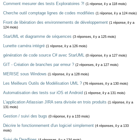
Comment mesurer des tests Exploratoires ?!
(1 réponse, il y a 118 mois)
Cherche outil comptage lignes de codes modifiées
(1 réponse, il y a 124 mois)
Front de libération des environnements de développement
(1 réponse, il y a
124 mois)
StarUML et diagramme de séquences
(3 réponses, il y a 125 mois)
Lunette caméra intégré
(1 réponse, il y a 126 mois)
génération de code source C# avec StarUML
(0 réponse, il y a 127 mois)
GIT - Création de branches par erreur ?
(2 réponses, il y a 127 mois)
MERISE sous Windows
(1 réponse, il y a 128 mois)
Les Meilleurs Outils de Modélisation UML ?
(76 réponses, il y a 130 mois)
Automatisation des tests sur iOS et Android
(1 réponse, il y a 131 mois)
L'application Atlassian JIRA sera divisée en trois produits
(1 réponse, il y a
131 mois)
Gestion / suivi des bugs
(0 réponse, il y a 133 mois)
Décrire le fonctionnement d'un logiciel simplement
(4 réponses, il y a 133
mois)
Suivi de Deadlines
(4 réponses, il y a 134 mois)