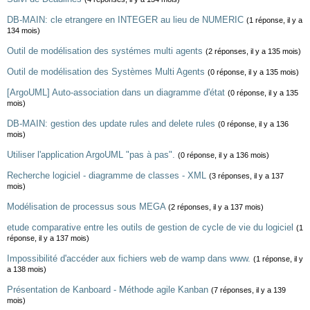
DB-MAIN: cle etrangere en INTEGER au lieu de NUMERIC
(1 réponse, il y a
134 mois)
Outil de modélisation des systémes multi agents
(2 réponses, il y a 135 mois)
Outil de modélisation des Systèmes Multi Agents
(0 réponse, il y a 135 mois)
[ArgoUML] Auto-association dans un diagramme d'état
(0 réponse, il y a 135
mois)
DB-MAIN: gestion des update rules and delete rules
(0 réponse, il y a 136
mois)
Utiliser l'application ArgoUML "pas à pas".
(0 réponse, il y a 136 mois)
Recherche logiciel - diagramme de classes - XML
(3 réponses, il y a 137
mois)
Modélisation de processus sous MEGA
(2 réponses, il y a 137 mois)
etude comparative entre les outils de gestion de cycle de vie du logiciel
(1
réponse, il y a 137 mois)
Impossibilité d'accéder aux fichiers web de wamp dans www.
(1 réponse, il y
a 138 mois)
Présentation de Kanboard - Méthode agile Kanban
(7 réponses, il y a 139
mois)