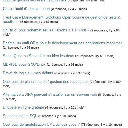
Outil de gestion des tests fonctionnels
(4 réponses, il y a 78 mois)
Choix d'outil d'administration
(0 réponse, il y a 79 mois)
[Test Case Management] Solutions Open Source de gestion de tests &
recette ?
(15 réponses, il y a 81 mois)
Un "truc" pour schematiser les liaisons 1:1 1:n n:n ?
(2 réponses, il y a 84
mois)
Prisma, un outil ORM pour le développement des applications modernes
(1 réponse, il y a 89 mois)
Sonar Qube ou Sonar Lint ou bien les deux
(21 réponses, il y a 91 mois)
MERISE sous GNU/Linux
(1 réponse, il y a 95 mois)
Projet de logiciel - mes débuts
(0 réponse, il y a 97 mois)
Quel outil de plannification / gestion des ressources
(2 réponses, il y a 100
mois)
Alternative à JIRA pouvant s'installer sur un Serveur web
(0 réponse, il y a
100 mois)
Enquête en ligne gratuite
(8 réponses, il y a 101 mois)
Schedule script SQL
(0 réponse, il y a 103 mois)
Quel outil de modélisation UML utilisez vous ?
(78 réponses, il y a 104 mois)