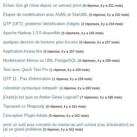
Echec d'un git clone depuis un serveur privé
(0 réponse, il y a 151 mois)
Étapes de modélisation avec AUML et StarUML
(0 réponse, il y a 152 mois)
QTP [UFT]: problème Identification d'objets
(2 réponses, il y a 154 mois)
Apache Hadoop 1.0.0 disponible
(5 réponses, il y a 155 mois)
quelques dessins de boutons pour Access
(0 réponse, il y a 157 mois)
Application Asana like
(0 réponse, il y a 157 mois)
Modélisation Merise ou UML PostgreSQL
(3 réponses, il y a 159 mois)
Test avec Quick Test Pro
(1 réponse, il y a 159 mois)
QTP 11 : Pas d'information
(1 réponse, il y a 159 mois)
coloration syntaxique notepad+
(1 réponse, il y a 160 mois)
[Outils]c'est quoi un Atelier Génie Logiciel?
(7 réponses, il y a 160 mois)
Topcased vs Rhapsody
(0 réponse, il y a 161 mois)
Conception Plugin Adobe
(0 réponse, il y a 162 mois)
exist un outil pour convertir du merise au uml surtout (cas d'utulisation) ou
j'ai un grand probléme
(0 réponse, il y a 162 mois)