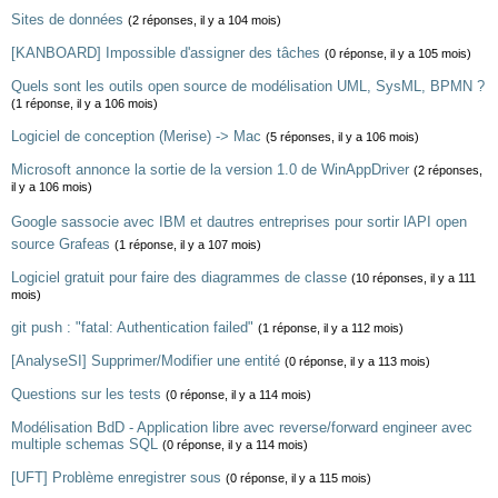
Sites de données
(2 réponses, il y a 104 mois)
[KANBOARD] Impossible d'assigner des tâches
(0 réponse, il y a 105 mois)
Quels sont les outils open source de modélisation UML, SysML, BPMN ?
(1 réponse, il y a 106 mois)
Logiciel de conception (Merise) -> Mac
(5 réponses, il y a 106 mois)
Microsoft annonce la sortie de la version 1.0 de WinAppDriver
(2 réponses,
il y a 106 mois)
Google sassocie avec IBM et dautres entreprises pour sortir lAPI open
source Grafeas
(1 réponse, il y a 107 mois)
Logiciel gratuit pour faire des diagrammes de classe
(10 réponses, il y a 111
mois)
git push : "fatal: Authentication failed"
(1 réponse, il y a 112 mois)
[AnalyseSI] Supprimer/Modifier une entité
(0 réponse, il y a 113 mois)
Questions sur les tests
(0 réponse, il y a 114 mois)
Modélisation BdD - Application libre avec reverse/forward engineer avec
multiple schemas SQL
(0 réponse, il y a 114 mois)
[UFT] Problème enregistrer sous
(0 réponse, il y a 115 mois)