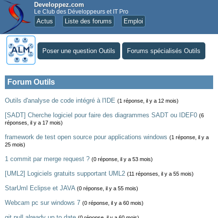
Developpez.com
Le Club des Développeurs et IT Pro
Actus
Liste des forums
Emploi
Poser une question Outils
Forums spécialisés Outils
Forum Outils
Outils d'analyse de code intégré à l'IDE
(1 réponse, il y a 12 mois)
[SADT] Cherche logiciel pour faire des diagrammes SADT ou IDEF0
(6
réponses, il y a 17 mois)
framework de test open source pour applications windows
(1 réponse, il y a
25 mois)
1 commit par merge request ?
(0 réponse, il y a 53 mois)
[UML2] Logiciels gratuits supportant UML2
(11 réponses, il y a 55 mois)
StarUml Eclipse et JAVA
(0 réponse, il y a 55 mois)
Webcam pc sur windows 7
(0 réponse, il y a 60 mois)
git pull already up to date
(0 réponse, il y a 60 mois)