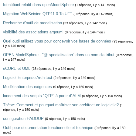
Identifiant relatif dans openModelSphere
(1 réponse, il y a 141 mois)
Migration WebSeivice QTP11.0 To UFT
(0 réponse, il y a 142 mois)
Recherche d'outil de modelisation
(33 réponses, il y a 142 mois)
visibilité des associations argouml
(0 réponse, il y a 144 mois)
Quel outil utilisez vous pour concevoir vos bases de données
(93 réponses,
il y a 146 mois)
OPEN ModelSphere - "@ specialisation" dans un nom d'attribut
(0 réponse,
il y a 147 mois)
eCORE et UML
(16 réponses, il y a 149 mois)
Logiciel Enterprise Architect
(2 réponses, il y a 149 mois)
Modélisation des exigences
(0 réponse, il y a 150 mois)
lancement des scripts "QTP" à partir d' ALM
(0 réponse, il y a 150 mois)
Thèse: Comment et pourquoi maîtriser son architecture logicielle?
(1
réponse, il y a 150 mois)
configuration HADOOP
(0 réponse, il y a 150 mois)
Outil pour documentation fonctionnelle et technique
(0 réponse, il y a 150
mois)