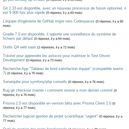
Git 2.33 est disponible, avec un nouveau processus de fusion optionnel, il
est 9 000 fois plus rapide
(0 réponse, il y a 60 mois)
L'équipe d'ingénierie de GitHub migre vers Codespaces
(0 réponse, il y a 60
mois)
Gradle 7.0 est disponible, il apporte une surveillance du système de
fichiers par défaut
(0 réponse, il y a 64 mois)
Outils QA web saas
(2 réponses, il y a 72 mois)
Tutoriel pour apprendre les astuces pour maîtriser le Test Driven
Development
(0 réponse, il y a 73 mois)
Recherche App "Tableau de bord satisfaction équipe" (compatible teams
?)
(0 réponse, il y a 75 mois)
Sonarqube pour symfony/php conseils
(0 réponse, il y a 76 mois)
Bug git checkout master / comment revenir à mon dernier commit
(0
réponse, il y a 76 mois)
Prisma 2.0 est disponible en version bêta avec Prisma Client 2.0
(0
réponse, il y a 77 mois)
Rechercher logiciel gestion de projet scientifique "urgent"
(0 réponse, il y a
77 mois)