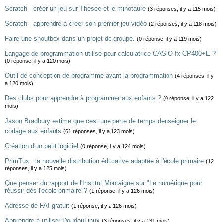
Scratch - créer un jeu sur Thésée et le minotaure
(3 réponses, il y a 115 mois)
Scratch - apprendre à créer son premier jeu vidéo
(2 réponses, il y a 118 mois)
Faire une shoutbox dans un projet de groupe.
(0 réponse, il y a 119 mois)
Langage de programmation utilisé pour calculatrice CASIO fx-CP400+E ?
(0 réponse, il y a 120 mois)
Outil de conception de programme avant la programmation
(4 réponses, il y
a 120 mois)
Des clubs pour apprendre à programmer aux enfants ?
(0 réponse, il y a 122
mois)
Jason Bradbury estime que cest une perte de temps denseigner le
codage aux enfants
(61 réponses, il y a 123 mois)
Création d'un petit logiciel
(0 réponse, il y a 124 mois)
PrimTux : la nouvelle distribution éducative adaptée à l'école primaire
(12
réponses, il y a 125 mois)
Que penser du rapport de l'Institut Montaigne sur "Le numérique pour
réussir dès l'école primaire"?
(1 réponse, il y a 126 mois)
Adresse de FAI gratuit
(1 réponse, il y a 126 mois)
Apprendre à utiliser DoudouLinux
(3 réponses, il y a 131 mois)