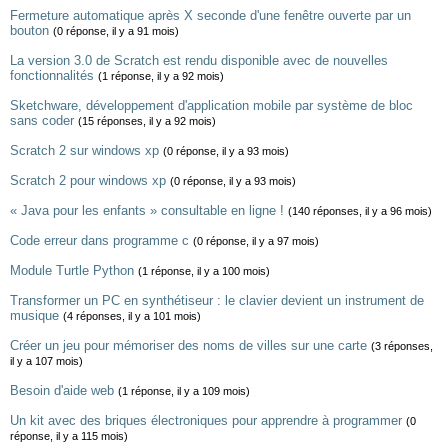
Fermeture automatique après X seconde d'une fenêtre ouverte par un
bouton
(0 réponse, il y a 91 mois)
La version 3.0 de Scratch est rendu disponible avec de nouvelles
fonctionnalités
(1 réponse, il y a 92 mois)
Sketchware, développement d'application mobile par système de bloc
sans coder
(15 réponses, il y a 92 mois)
Scratch 2 sur windows xp
(0 réponse, il y a 93 mois)
Scratch 2 pour windows xp
(0 réponse, il y a 93 mois)
« Java pour les enfants » consultable en ligne !
(140 réponses, il y a 96 mois)
Code erreur dans programme c
(0 réponse, il y a 97 mois)
Module Turtle Python
(1 réponse, il y a 100 mois)
Transformer un PC en synthétiseur : le clavier devient un instrument de
musique
(4 réponses, il y a 101 mois)
Créer un jeu pour mémoriser des noms de villes sur une carte
(3 réponses,
il y a 107 mois)
Besoin d'aide web
(1 réponse, il y a 109 mois)
Un kit avec des briques électroniques pour apprendre à programmer
(0
réponse, il y a 115 mois)