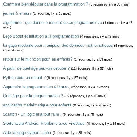
Comment bien débuter dans la programmation ?
(3 réponses, il y a 30 mois)
jeu les 5 erreurs
(1 réponse, il y a 31 mois)
algorithme : que donne le resultat de ce programme svp
(1 réponse, il y a 46
mois)
Lego Boost et initiation à la programmation
(4 réponses, il y a 49 mois)
langage moderne pour manipuler des données mathématiques
(5 réponses,
il y a 51 mois)
retour sur le micro:bit pour les enfants?
(1 réponse, il y a 53 mois)
À partir de quel âge peut-on débuter ?
(11 réponses, il y a 57 mois)
Python pour un enfant ?
(9 réponses, il y a 57 mois)
Apprendre la programmation à 9 ans
(3 réponses, il y a 75 mois)
Quel âge pour la programmation ?
(35 réponses, il y a 76 mois)
application mathématique pour enfants
(0 réponse, il y a 76 mois)
Scratch - Un logiciel à tout faire !
(9 réponses, il y a 78 mois)
Sketchware Android. Problème avec FireBase.
(0 réponse, il y a 85 mois)
Aide langage python tkinter
(1 réponse, il y a 88 mois)