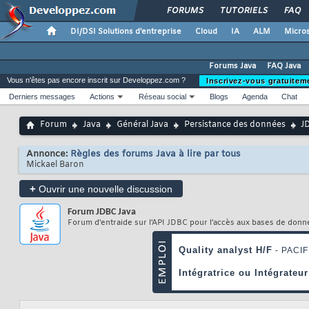
FORUMS
TUTORIELS
FAQ
DI/DSI Solutions d'entreprise
Cloud
IA
ALM
Micros
Forums Java
FAQ Java
Vous n'êtes pas encore inscrit sur Developpez.com ?
Inscrivez-vous gratuitem
Derniers messages
Actions
Réseau social
Blogs
Agenda
Chat
Forum
Java
Général Java
Persistance des données
J
Annonce:
Règles des forums Java à lire par tous
Mickael Baron
+
Ouvrir une nouvelle discussion
Forum
JDBC Java
Forum d'entraide sur l'API JDBC pour l'accès aux bases de donn