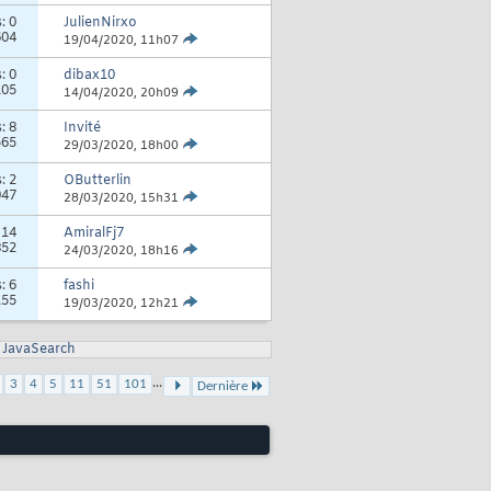
s:
0
JulienNirxo
604
19/04/2020,
11h07
s:
0
dibax10
105
14/04/2020,
20h09
s:
8
Invité
565
29/03/2020,
18h00
s:
2
OButterlin
047
28/03/2020,
15h31
:
14
AmiralFj7
852
24/03/2020,
18h16
s:
6
fashi
155
19/03/2020,
12h21
JavaSearch
...
3
4
5
11
51
101
Dernière