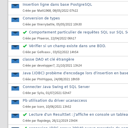
Insertion ligne dans base PostgreSQL
Créée par
Matt1968
, 08/05/2022 07h22
Conversion de types
Créée par
thierrybatlle
, 05/05/2022 10h30
Comportement particulier de requêtes SQL sur SQL Se
Créée par
Phaeron
, 22/04/2022 06h17
Vérifier si un champ existe dans une BDD.
Créée par
GeRvaxx-
, 03/02/2022 14h54
classe DAO et clé étrangère
Créée par
developper7
, 21/10/2021 13h24
Java (JDBC) probème d'encodage lors d'insertion en bas
Créée par
PhilHippos
, 24/08/2021 18h59
Connecter Java Swing et SQL Server
Créée par
Syllu
, 01/07/2021 02h47
Pb utilisation du driver ucanaccess
Créée par
lcorn
, 10/06/2021 13h52
Lecture d'un ResultSet : j'affiche en console un table
Créée par
Rapidego
, 26/11/2019 23h04