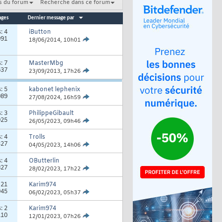
s du forum
Recherche dans ce forum
ages
Dernier message par
s:
4
iButton
091
18/06/2014,
10h01
s:
7
MasterMbg
637
23/09/2013,
17h26
s:
5
kabonet lephenix
089
27/08/2024,
16h59
s:
3
PhilippeGibault
025
26/05/2023,
09h46
s:
4
Trolls
327
04/05/2023,
14h06
s:
4
OButterlin
827
28/02/2023,
17h22
:
21
Karim974
945
06/02/2023,
05h37
s:
2
Karim974
110
12/01/2023,
07h26