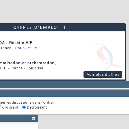
OA - Recette H/F
 France - Paris 75015
matisation et orchestration,
ALE
- France - Toulouse
Voir plus d'offres
rier les discussions dans l'ordre...
Croissant
Décroissant