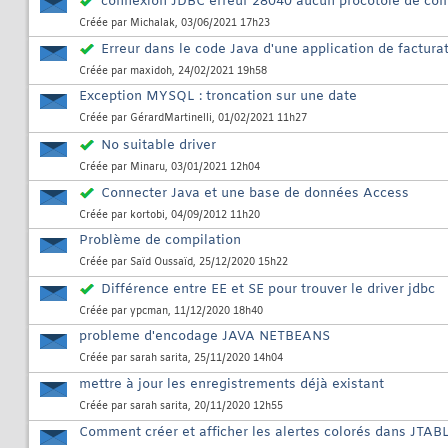
connexion JDBC erreur 28040 aucun procotole de co
Créée par
Michalak
, 03/06/2021 17h23
Erreur dans le code Java d'une application de factura
Créée par
maxidoh
, 24/02/2021 19h58
Exception MYSQL : troncation sur une date
Créée par
GérardMartinelli
, 01/02/2021 11h27
No suitable driver
Créée par
Minaru
, 03/01/2021 12h04
Connecter Java et une base de données Access
Créée par
kortobi
, 04/09/2012 11h20
Problème de compilation
Créée par
Saïd Oussaïd
, 25/12/2020 15h22
Différence entre EE et SE pour trouver le driver jdbc
Créée par
ypcman
, 11/12/2020 18h40
probleme d'encodage JAVA NETBEANS
Créée par
sarah sarita
, 25/11/2020 14h04
mettre à jour les enregistrements déjà existant
Créée par
sarah sarita
, 20/11/2020 12h55
Comment créer et afficher les alertes colorés dans JTABL