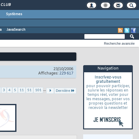
CLUB
Systèmes
a
JavaSearch
Recherche avancée
Navigation
23/10/2006
Affichages:
229 617
Inscrivez-vous
gratuitement
pour pouvoir participer,
...
3
4
5
11
51
101
suivre les réponses en
Dernière
temps réel, voter pour
les messages, poser vos
propres questions et
recevoir la newsletter