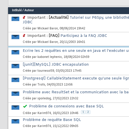
Intitulé
/
Auteur
Important :
[Actualité]
Tutoriel sur P6Spy, une bibliot
JDBC
Créée par
Mickael Baron
, 08/06/2014 19h42
Important :
[FAQ]
Participez à la FAQ JDBC
Créée par
Mickael Baron
, 20/11/2003 16h01
Ecrire les 2 requêtes en une seule en java et l'exécuter u
Créée par
kabonet lephenix
, 18/08/2024 02h59
[junit][MySQL] JDBC encapsulation
Créée par
tournesol59
, 03/05/2023 17h45
[Postgresql] CallableStatement execute qu'une seule li
Créée par
Trolls
, 04/05/2023 11h56
Problème avec ResultSet et la communication avec la b
Créée par
spoiledog
, 27/02/2023 22h32
Problème de connexions avec Base SQL
1
2
Créée par
Karim974
, 16/01/2023 10h46
Problème de requête Base SQL
Créée par
Karim974
, 15/12/2022 09h05