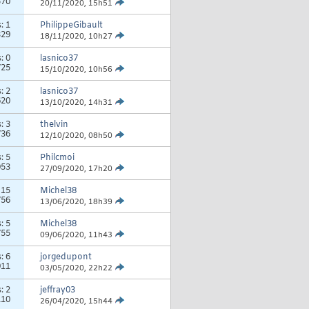
570
20/11/2020,
15h51
s:
1
PhilippeGibault
329
18/11/2020,
10h27
s:
0
lasnico37
725
15/10/2020,
10h56
s:
2
lasnico37
620
13/10/2020,
14h31
s:
3
thelvin
736
12/10/2020,
08h50
s:
5
Philcmoi
053
27/09/2020,
17h20
:
15
Michel38
756
13/06/2020,
18h39
s:
5
Michel38
755
09/06/2020,
11h43
s:
6
jorgedupont
911
03/05/2020,
22h22
s:
2
jeffray03
110
26/04/2020,
15h44