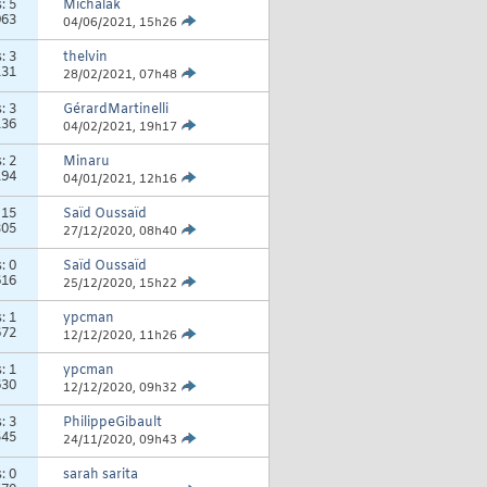
s:
5
Michalak
963
04/06/2021,
15h26
s:
3
thelvin
131
28/02/2021,
07h48
s:
3
GérardMartinelli
136
04/02/2021,
19h17
s:
2
Minaru
194
04/01/2021,
12h16
:
15
Saïd Oussaïd
305
27/12/2020,
08h40
s:
0
Saïd Oussaïd
616
25/12/2020,
15h22
s:
1
ypcman
672
12/12/2020,
11h26
s:
1
ypcman
630
12/12/2020,
09h32
s:
3
PhilippeGibault
545
24/11/2020,
09h43
s:
0
sarah sarita