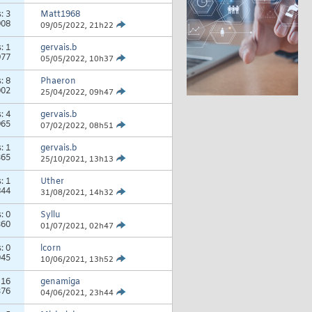
s:
3
Matt1968
908
09/05/2022,
21h22
s:
1
gervais.b
977
05/05/2022,
10h37
s:
8
Phaeron
002
25/04/2022,
09h47
s:
4
gervais.b
965
07/02/2022,
08h51
s:
1
gervais.b
365
25/10/2021,
13h13
s:
1
Uther
844
31/08/2021,
14h32
s:
0
Syllu
360
01/07/2021,
02h47
s:
0
lcorn
045
10/06/2021,
13h52
:
16
genamiga
376
04/06/2021,
23h44