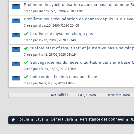
Problème de synchronisation avec ma base de donnee Sq
Créée par
JulienNirxo
, 19/04/2020 11h07
Problème pour récupération de donnés depuis SGBD avec
Créée par
dibax10
, 14/04/2020 20h09
le driver de mysql ne charge pas
Créée par
Invité
, 28/03/2020 15h48
"Before start of result set" et je n'arrive pas a savoir 
Créée par
Invité
, 28/03/2020 01h19
Sauvegarder les données d'un Jtable dans une base 
Créée par
afkiba
, 18/02/2017 12h43
Indexer des fichiers dans une base
Créée par
fashi
, 08/02/2020 13h56
Actualités
FAQs Java
Tutoriels Java
Forum
Java
Général Java
Persistance des données
J