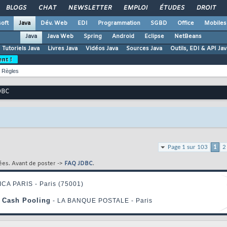
BLOGS
CHAT
NEWSLETTER
EMPLOI
ÉTUDES
DROIT
oft
Java
Dév. Web
EDI
Programmation
SGBD
Office
Mobiles
Java
Java Web
Spring
Android
Eclipse
NetBeans
Tutoriels Java
Livres Java
Vidéos Java
Sources Java
Outils, EDI & API Jav
ent !
Règles
DBC
Page 1 sur 103
1
2
ées. Avant de poster ->
FAQ JDBC
.