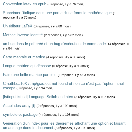
Conversion latex en epub
(0 réponse, il y a 76 mois)
Supprimer l'italique dans une partie d'une formule mathématique
(1
réponse, il y a 76 mois)
Un éditeur LaTeX
(0 réponse, il y a 80 mois)
Matrice inverse identité
(2 réponses, il y a 82 mois)
un bug dans le pdf créé et un bug d'exécution de commande.
(4 réponses, il
y a 84 mois)
Carte mentale et matrice
(4 réponses, il y a 85 mois)
Longue matrice qui dépasse
(0 réponse, il y a 93 mois)
Faire une belle matrice par bloc
(1 réponse, il y a 93 mois)
CmathLuaTeX /tmp/giac.out not found et non ce n'est pas l'option -shell-
escape
(0 réponse, il y a 94 mois)
[lstinputlisting] Language Scilab en Latex
(3 réponses, il y a 102 mois)
Accolades array [t]
(2 réponses, il y a 102 mois)
symbole et package
(4 réponses, il y a 108 mois)
Génération d'un index pour les théorèmes affichant une option et faisant
un ancrage dans le document
(6 réponses, il y a 109 mois)