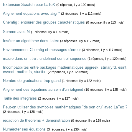
Extension Scratch pour LaTeX
(0 réponse, il y a 109 mois)
Alignement equations avec align*
(2 réponses, il y a 112 mois)
Chemfig : entourer des groupes caractéristiques
(0 réponse, il y a 113 mois)
Somme avec ℕ
(1 réponse, il y a 114 mois)
Insérer un algorithme dans Latex
(3 réponses, il y a 117 mois)
Environnement Chemfig et messages d'erreur
(3 réponses, il y a 117 mois)
macro dans un titre : undefined control sequence
(1 réponse, il y a 120 mois)
Incompatibiltés entre packages mathématiques upgreek, stmaryrd, esint,
esvect, mathrsfs, siunitx.
(2 réponses, il y a 120 mois)
Nombre de graduations trop grand
(1 réponse, il y a 122 mois)
Alignement des équations au sein d'un \aligned
(10 réponses, il y a 125 mois)
Taille des integrales
(2 réponses, il y a 127 mois)
Peut-on utiliser des symboles mathématiques "de son cru" avec LaTex ?
(2 réponses, il y a 128 mois)
redaction de theorems + demonstration
(0 réponse, il y a 129 mois)
Numéroter ses équations
(3 réponses, il y a 130 mois)