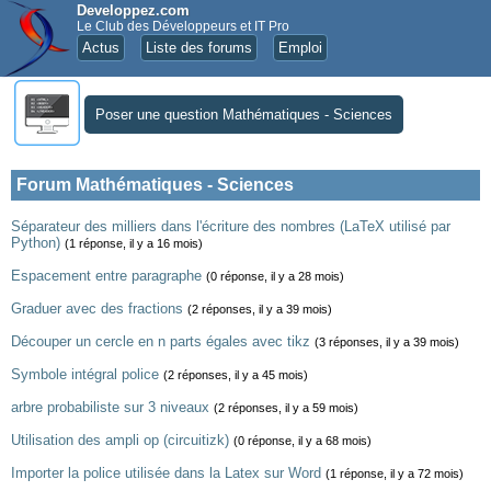
Developpez.com
Le Club des Développeurs et IT Pro
Actus
Liste des forums
Emploi
Poser une question Mathématiques - Sciences
Forum Mathématiques - Sciences
Séparateur des milliers dans l'écriture des nombres (LaTeX utilisé par
Python)
(1 réponse, il y a 16 mois)
Espacement entre paragraphe
(0 réponse, il y a 28 mois)
Graduer avec des fractions
(2 réponses, il y a 39 mois)
Découper un cercle en n parts égales avec tikz
(3 réponses, il y a 39 mois)
Symbole intégral police
(2 réponses, il y a 45 mois)
arbre probabiliste sur 3 niveaux
(2 réponses, il y a 59 mois)
Utilisation des ampli op (circuitizk)
(0 réponse, il y a 68 mois)
Importer la police utilisée dans la Latex sur Word
(1 réponse, il y a 72 mois)