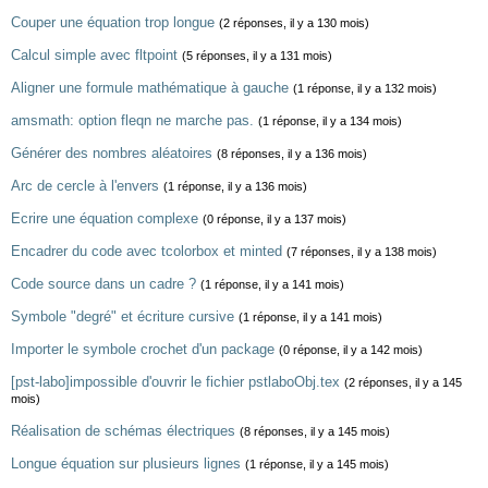
Couper une équation trop longue
(2 réponses, il y a 130 mois)
Calcul simple avec fltpoint
(5 réponses, il y a 131 mois)
Aligner une formule mathématique à gauche
(1 réponse, il y a 132 mois)
amsmath: option fleqn ne marche pas.
(1 réponse, il y a 134 mois)
Générer des nombres aléatoires
(8 réponses, il y a 136 mois)
Arc de cercle à l'envers
(1 réponse, il y a 136 mois)
Ecrire une équation complexe
(0 réponse, il y a 137 mois)
Encadrer du code avec tcolorbox et minted
(7 réponses, il y a 138 mois)
Code source dans un cadre ?
(1 réponse, il y a 141 mois)
Symbole "degré" et écriture cursive
(1 réponse, il y a 141 mois)
Importer le symbole crochet d'un package
(0 réponse, il y a 142 mois)
[pst-labo]impossible d'ouvrir le fichier pstlaboObj.tex
(2 réponses, il y a 145
mois)
Réalisation de schémas électriques
(8 réponses, il y a 145 mois)
Longue équation sur plusieurs lignes
(1 réponse, il y a 145 mois)