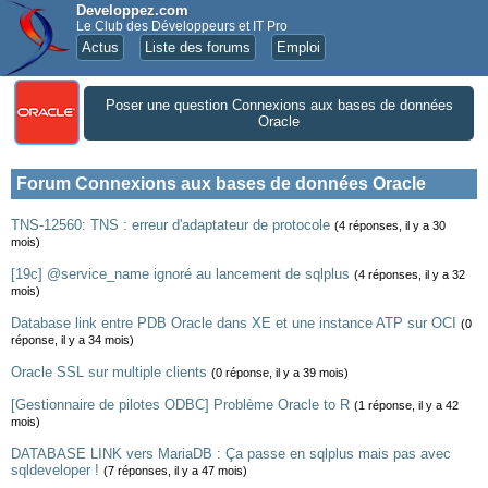
Developpez.com
Le Club des Développeurs et IT Pro
Actus
Liste des forums
Emploi
Poser une question Connexions aux bases de données
Oracle
Forum Connexions aux bases de données Oracle
TNS-12560: TNS : erreur d'adaptateur de protocole
(4 réponses, il y a 30
mois)
[19c] @service_name ignoré au lancement de sqlplus
(4 réponses, il y a 32
mois)
Database link entre PDB Oracle dans XE et une instance ATP sur OCI
(0
réponse, il y a 34 mois)
Oracle SSL sur multiple clients
(0 réponse, il y a 39 mois)
[Gestionnaire de pilotes ODBC] Problème Oracle to R
(1 réponse, il y a 42
mois)
DATABASE LINK vers MariaDB : Ça passe en sqlplus mais pas avec
sqldeveloper !
(7 réponses, il y a 47 mois)