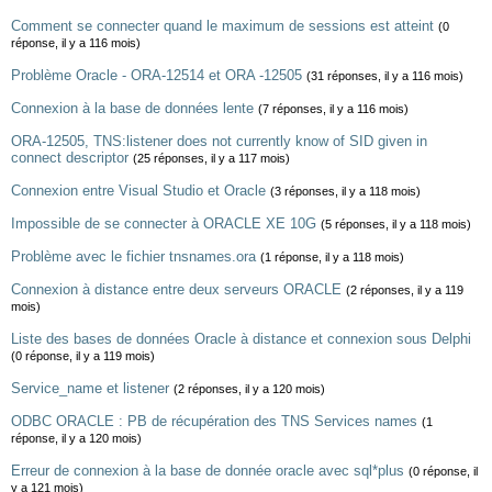
Comment se connecter quand le maximum de sessions est atteint
(0
réponse, il y a 116 mois)
Problème Oracle - ORA-12514 et ORA -12505
(31 réponses, il y a 116 mois)
Connexion à la base de données lente
(7 réponses, il y a 116 mois)
ORA-12505, TNS:listener does not currently know of SID given in
connect descriptor
(25 réponses, il y a 117 mois)
Connexion entre Visual Studio et Oracle
(3 réponses, il y a 118 mois)
Impossible de se connecter à ORACLE XE 10G
(5 réponses, il y a 118 mois)
Problème avec le fichier tnsnames.ora
(1 réponse, il y a 118 mois)
Connexion à distance entre deux serveurs ORACLE
(2 réponses, il y a 119
mois)
Liste des bases de données Oracle à distance et connexion sous Delphi
(0 réponse, il y a 119 mois)
Service_name et listener
(2 réponses, il y a 120 mois)
ODBC ORACLE : PB de récupération des TNS Services names
(1
réponse, il y a 120 mois)
Erreur de connexion à la base de donnée oracle avec sql*plus
(0 réponse, il
y a 121 mois)