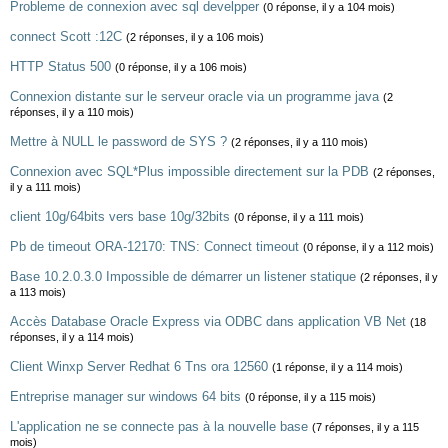
Probleme de connexion avec sql develpper
(0 réponse, il y a 104 mois)
connect Scott :12C
(2 réponses, il y a 106 mois)
HTTP Status 500
(0 réponse, il y a 106 mois)
Connexion distante sur le serveur oracle via un programme java
(2
réponses, il y a 110 mois)
Mettre à NULL le password de SYS ?
(2 réponses, il y a 110 mois)
Connexion avec SQL*Plus impossible directement sur la PDB
(2 réponses,
il y a 111 mois)
client 10g/64bits vers base 10g/32bits
(0 réponse, il y a 111 mois)
Pb de timeout ORA-12170: TNS: Connect timeout
(0 réponse, il y a 112 mois)
Base 10.2.0.3.0 Impossible de démarrer un listener statique
(2 réponses, il y
a 113 mois)
Accès Database Oracle Express via ODBC dans application VB Net
(18
réponses, il y a 114 mois)
Client Winxp Server Redhat 6 Tns ora 12560
(1 réponse, il y a 114 mois)
Entreprise manager sur windows 64 bits
(0 réponse, il y a 115 mois)
L'application ne se connecte pas à la nouvelle base
(7 réponses, il y a 115
mois)