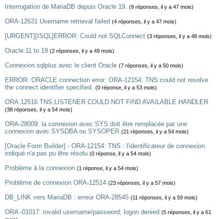
Interrogation de MariaDB depuis Oracle 19.
(9 réponses, il y a 47 mois)
ORA-12631 Username retrieval failed
(4 réponses, il y a 47 mois)
[URGENT][ISQL]ERROR: Could not SQLConnect
(3 réponses, il y a 48 mois)
Oracle 11 to 19
(2 réponses, il y a 49 mois)
Connexion sqlplus avec le client Oracle
(7 réponses, il y a 50 mois)
ERROR: ORACLE connection error: ORA-12154: TNS:could not resolve
the connect identifier specified.
(0 réponse, il y a 53 mois)
ORA:12516 TNS:LISTENER COULD NOT FIND AVAILABLE HANDLER
(38 réponses, il y a 54 mois)
ORA-28009: la connexion avec SYS doit être remplacée par une
connexion avec SYSDBA ou SYSOPER
(21 réponses, il y a 54 mois)
[Oracle Form Builder] - ORA-12154: TNS : l'identificateur de connexion
indiqué n'a pas pu être résolu
(0 réponse, il y a 54 mois)
Problème à la connexion
(1 réponse, il y a 54 mois)
Problème de connexion ORA-12514
(23 réponses, il y a 57 mois)
DB_LINK vers MariaDB : erreur ORA-28545
(11 réponses, il y a 59 mois)
ORA -01017: invalid username/password; logon denied
(5 réponses, il y a 61