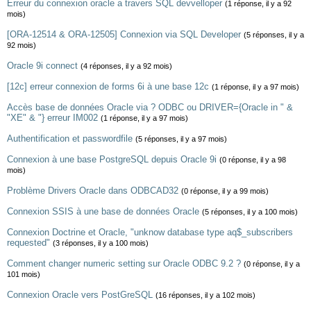
Erreur du connexion oracle a travers SQL devvelloper
(1 réponse, il y a 92
mois)
[ORA-12514 & ORA-12505] Connexion via SQL Developer
(5 réponses, il y a
92 mois)
Oracle 9i connect
(4 réponses, il y a 92 mois)
[12c] erreur connexion de forms 6i à une base 12c
(1 réponse, il y a 97 mois)
Accès base de données Oracle via ? ODBC ou DRIVER={Oracle in " &
"XE" & "} erreur IM002
(1 réponse, il y a 97 mois)
Authentification et passwordfile
(5 réponses, il y a 97 mois)
Connexion à une base PostgreSQL depuis Oracle 9i
(0 réponse, il y a 98
mois)
Problème Drivers Oracle dans ODBCAD32
(0 réponse, il y a 99 mois)
Connexion SSIS à une base de données Oracle
(5 réponses, il y a 100 mois)
Connexion Doctrine et Oracle, "unknow database type aq$_subscribers
requested"
(3 réponses, il y a 100 mois)
Comment changer numeric setting sur Oracle ODBC 9.2 ?
(0 réponse, il y a
101 mois)
Connexion Oracle vers PostGreSQL
(16 réponses, il y a 102 mois)