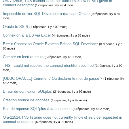
ORA-12505, TNS:listener does not currently know of SID given in
connect descriptor
(12 réponses, il y a 84 mois)
Impossible de lier SQL Developer à ma base Oracle
(9 réponses, il y a 85
mois)
Oracle to SSIS
(4 réponses, il y a 87 mois)
Connexion à la DB via Excel
(4 réponses, il y a 88 mois)
Erreur Connexion Oracle Express Edition SQL Developer
(0 réponse, il y a
88 mois)
Compte en lecture seule
(6 réponses, il y a 91 mois)
TNS : could not resolve the connect identifer specified
(1 réponse, il y a 92
mois)
[ODBC ORACLE] Comment/ Où déclarer le mot de passe ?
(1 réponse, il y
a 92 mois)
Erreur du connexion SQLplus
(2 réponses, il y a 92 mois)
Création source de données
(1 réponse, il y a 92 mois)
Pas de réponse SQL*plus à la connexion
(6 réponses, il y a 92 mois)
Ora-12514,TNS listener does not currently know of service requested in
connect descriptor
(6 réponses, il y a 92 mois)