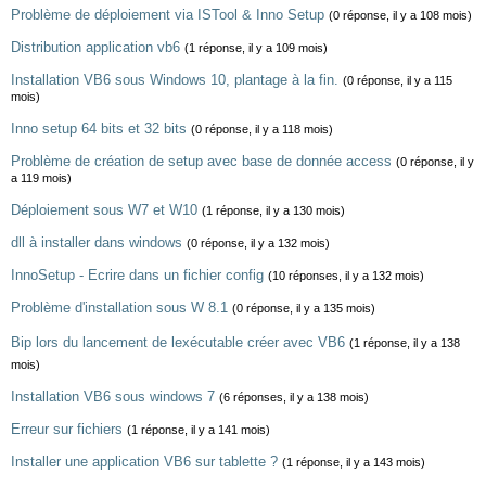
Problème de déploiement via ISTool & Inno Setup
(0 réponse, il y a 108 mois)
Distribution application vb6
(1 réponse, il y a 109 mois)
Installation VB6 sous Windows 10, plantage à la fin.
(0 réponse, il y a 115
mois)
Inno setup 64 bits et 32 bits
(0 réponse, il y a 118 mois)
Problème de création de setup avec base de donnée access
(0 réponse, il y
a 119 mois)
Déploiement sous W7 et W10
(1 réponse, il y a 130 mois)
dll à installer dans windows
(0 réponse, il y a 132 mois)
InnoSetup - Ecrire dans un fichier config
(10 réponses, il y a 132 mois)
Problème d'installation sous W 8.1
(0 réponse, il y a 135 mois)
Bip lors du lancement de lexécutable créer avec VB6
(1 réponse, il y a 138
mois)
Installation VB6 sous windows 7
(6 réponses, il y a 138 mois)
Erreur sur fichiers
(1 réponse, il y a 141 mois)
Installer une application VB6 sur tablette ?
(1 réponse, il y a 143 mois)