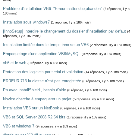
Problème d'installation VB6. "Erreur inattendue;abandon"
(4 réponses, il y a
186 mois)
Installation sous windows7
(1 réponse, il y a 186 mois)
[InnoSetup] Interdire le changement du dossier d'installation par defaut
(4
réponses, il y a 187 mois)
Installation limitée dans le temps inno setup VB6
(2 réponses, il y a 187 mois)
Empaquetage d'une application VB6/MySQL
(0 réponse, il y a 187 mois)
vb6 et le web
(0 réponse, il y a 188 mois)
Protection des logiciels par serial et validation
(14 réponses, il y a 188 mois)
ERREUR 713 la classe n'est pas enregistrée
(6 réponses, il y a 188 mois)
Pb avec installShield , besoin d'aide
(0 réponse, il y a 188 mois)
Novice cherche à empaqueter un projet
(5 réponses, il y a 188 mois)
Installation VB6 sur un NetBook
(0 réponse, il y a 188 mois)
VB6 et SQL Server 2008 R2 64 bits
(1 réponse, il y a 189 mois)
VB6 et windows 7
(9 réponses, il y a 189 mois)