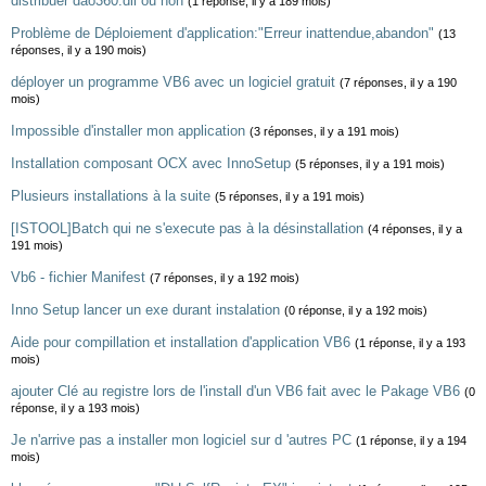
distribuer dao360.dll ou non
(1 réponse, il y a 189 mois)
Problème de Déploiement d'application:"Erreur inattendue,abandon"
(13
réponses, il y a 190 mois)
déployer un programme VB6 avec un logiciel gratuit
(7 réponses, il y a 190
mois)
Impossible d'installer mon application
(3 réponses, il y a 191 mois)
Installation composant OCX avec InnoSetup
(5 réponses, il y a 191 mois)
Plusieurs installations à la suite
(5 réponses, il y a 191 mois)
[ISTOOL]Batch qui ne s'execute pas à la désinstallation
(4 réponses, il y a
191 mois)
Vb6 - fichier Manifest
(7 réponses, il y a 192 mois)
Inno Setup lancer un exe durant instalation
(0 réponse, il y a 192 mois)
Aide pour compillation et installation d'application VB6
(1 réponse, il y a 193
mois)
ajouter Clé au registre lors de l'install d'un VB6 fait avec le Pakage VB6
(0
réponse, il y a 193 mois)
Je n'arrive pas a installer mon logiciel sur d 'autres PC
(1 réponse, il y a 194
mois)