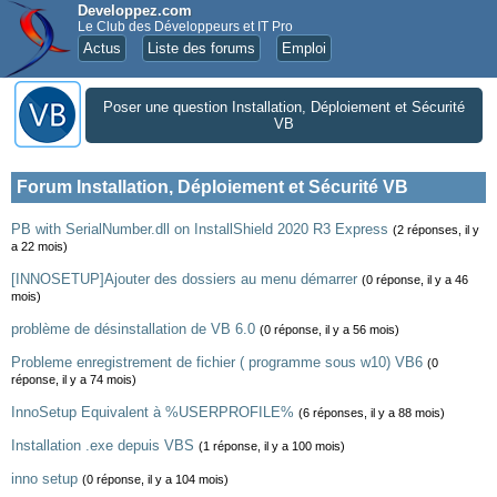
Developpez.com
Le Club des Développeurs et IT Pro
Actus
Liste des forums
Emploi
Poser une question Installation, Déploiement et Sécurité
VB
Forum Installation, Déploiement et Sécurité VB
PB with SerialNumber.dll on InstallShield 2020 R3 Express
(2 réponses, il y
a 22 mois)
[INNOSETUP]Ajouter des dossiers au menu démarrer
(0 réponse, il y a 46
mois)
problème de désinstallation de VB 6.0
(0 réponse, il y a 56 mois)
Probleme enregistrement de fichier ( programme sous w10) VB6
(0
réponse, il y a 74 mois)
InnoSetup Equivalent à %USERPROFILE%
(6 réponses, il y a 88 mois)
Installation .exe depuis VBS
(1 réponse, il y a 100 mois)
inno setup
(0 réponse, il y a 104 mois)