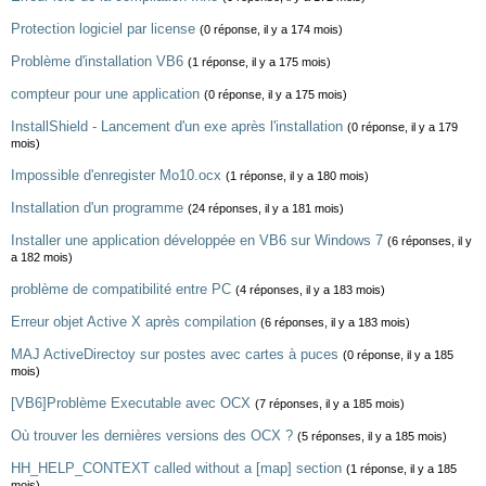
Protection logiciel par license
(0 réponse, il y a 174 mois)
Problème d'installation VB6
(1 réponse, il y a 175 mois)
compteur pour une application
(0 réponse, il y a 175 mois)
InstallShield - Lancement d'un exe après l'installation
(0 réponse, il y a 179
mois)
Impossible d'enregister Mo10.ocx
(1 réponse, il y a 180 mois)
Installation d'un programme
(24 réponses, il y a 181 mois)
Installer une application développée en VB6 sur Windows 7
(6 réponses, il y
a 182 mois)
problème de compatibilité entre PC
(4 réponses, il y a 183 mois)
Erreur objet Active X après compilation
(6 réponses, il y a 183 mois)
MAJ ActiveDirectoy sur postes avec cartes à puces
(0 réponse, il y a 185
mois)
[VB6]Problème Executable avec OCX
(7 réponses, il y a 185 mois)
Où trouver les dernières versions des OCX ?
(5 réponses, il y a 185 mois)
HH_HELP_CONTEXT called without a [map] section
(1 réponse, il y a 185
mois)