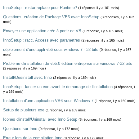
InnoSetup : restartreplace pour Runtime?
(1 réponse, il y a 161 mois)
Questions: création de Package VB6 avec InnoSetup
(3 réponses, il y a 162
mois)
Envoyer une application crée à partir de VB
(1 réponse, il y a 165 mois)
InnoSetup : racc. Access avec parametres
(2 réponses, il y a 165 mois)
déploiement d'une appli vb6 sous windows 7 - 32 bits
(0 réponse, il y a 167
mois)
Problème d'installation de vb6.0 édition entreprise sur windows 7-32 bits
(2 réponses, il y a 169 mois)
Install/Désinstall avec Inno
(2 réponses, il y a 169 mois)
InnoSetup - lancer un exe avant le demarrage de l'installation
(4 réponses, il
y a 169 mois)
Installation d'une application VB6 sous Windows 7
(1 réponse, il y a 169 mois)
Setup de plusieurs exe
(1 réponse, il y a 169 mois)
Icones d'install/Uninstall avec Inno Setup
(8 réponses, il y a 169 mois)
Questions sur Inno
(0 réponse, il y a 172 mois)
Erreur lors de la compilation Inno
(0 réponse, il y a 172 mois)