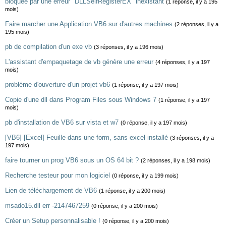
bloquée par une erreur "DLLSelfRegisterEX" inexistant
(1 réponse, il y a 195
mois)
Faire marcher une Application VB6 sur d'autres machines
(2 réponses, il y a
195 mois)
pb de compilation d'un exe vb
(3 réponses, il y a 196 mois)
L'assistant d'empaquetage de vb génère une erreur
(4 réponses, il y a 197
mois)
probléme d'ouverture d'un projet vb6
(1 réponse, il y a 197 mois)
Copie d'une dll dans Program Files sous Windows 7
(1 réponse, il y a 197
mois)
pb d'installation de VB6 sur vista et w7
(0 réponse, il y a 197 mois)
[VB6] [Excel] Feuille dans une form, sans excel installé
(3 réponses, il y a
197 mois)
faire tourner un prog VB6 sous un OS 64 bit ?
(2 réponses, il y a 198 mois)
Recherche testeur pour mon logiciel
(0 réponse, il y a 199 mois)
Lien de téléchargement de VB6
(1 réponse, il y a 200 mois)
msado15.dll err -2147467259
(0 réponse, il y a 200 mois)
Créer un Setup personnalisable !
(0 réponse, il y a 200 mois)