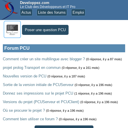
Developpez.com
Le Club des Développeurs et IT Pro
Actus
Liste des forums
Emploi
Poser une question PCU
Forum PCU
Comment créer un site multilingue avec blogger ?
(0 réponse, il y a 87 mois)
projet prolog Transport en commun
(0 réponse, il y a 161 mois)
Nouvelles version de PCU
(0 réponse, il y a 187 mois)
Sortie de la version initiale de PCUServeur
(0 réponse, il y a 196 mois)
Donnez ses impressions sur le projet PCU
(1 réponse, il y a 196 mois)
Versions du projet (PCUServeur et PCUClient)
(0 réponse, il y a 196 mois)
Où se procurer le projet ?
(0 réponse, il y a 196 mois)
Comment bien utiliser ce forum ?
(0 réponse, il y a 196 mois)