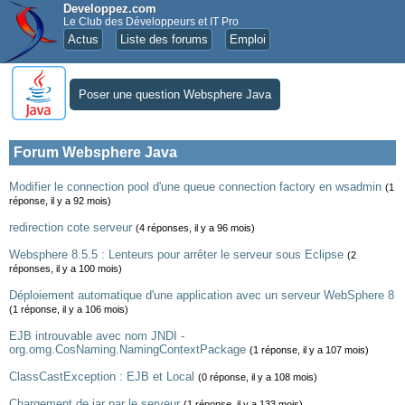
Developpez.com
Le Club des Développeurs et IT Pro
Actus
Liste des forums
Emploi
Poser une question Websphere Java
Forum Websphere Java
Modifier le connection pool d'une queue connection factory en wsadmin
(1
réponse, il y a 92 mois)
redirection cote serveur
(4 réponses, il y a 96 mois)
Websphere 8.5.5 : Lenteurs pour arrêter le serveur sous Eclipse
(2
réponses, il y a 100 mois)
Déploiement automatique d'une application avec un serveur WebSphere 8
(1 réponse, il y a 106 mois)
EJB introuvable avec nom JNDI -
org.omg.CosNaming.NamingContextPackage
(1 réponse, il y a 107 mois)
ClassCastException : EJB et Local
(0 réponse, il y a 108 mois)
Chargement de jar par le serveur
(1 réponse, il y a 133 mois)