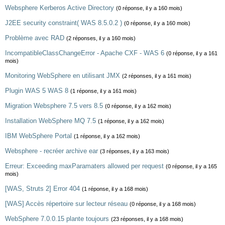
Websphere Kerberos Active Directory
(0 réponse, il y a 160 mois)
J2EE security constraint( WAS 8.5.0.2 )
(0 réponse, il y a 160 mois)
Problème avec RAD
(2 réponses, il y a 160 mois)
IncompatibleClassChangeError - Apache CXF - WAS 6
(0 réponse, il y a 161
mois)
Monitoring WebSphere en utilisant JMX
(2 réponses, il y a 161 mois)
Plugin WAS 5 WAS 8
(1 réponse, il y a 161 mois)
Migration Websphere 7.5 vers 8.5
(0 réponse, il y a 162 mois)
Installation WebSphere MQ 7.5
(1 réponse, il y a 162 mois)
IBM WebSphere Portal
(1 réponse, il y a 162 mois)
Websphere - recréer archive ear
(3 réponses, il y a 163 mois)
Erreur: Exceeding maxParamaters allowed per request
(0 réponse, il y a 165
mois)
[WAS, Struts 2] Error 404
(1 réponse, il y a 168 mois)
[WAS] Accès répertoire sur lecteur réseau
(0 réponse, il y a 168 mois)
WebSphere 7.0.0.15 plante toujours
(23 réponses, il y a 168 mois)