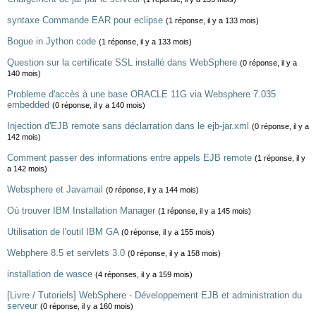
syntaxe Commande EAR pour eclipse
(1 réponse, il y a 133 mois)
Bogue in Jython code
(1 réponse, il y a 133 mois)
Question sur la certificate SSL installé dans WebSphere
(0 réponse, il y a
140 mois)
Probleme d'accès à une base ORACLE 11G via Websphere 7.035
embedded
(0 réponse, il y a 140 mois)
Injection d'EJB remote sans déclarration dans le ejb-jar.xml
(0 réponse, il y a
142 mois)
Comment passer des informations entre appels EJB remote
(1 réponse, il y
a 142 mois)
Websphere et Javamail
(0 réponse, il y a 144 mois)
Où trouver IBM Installation Manager
(1 réponse, il y a 145 mois)
Utilisation de l'outil IBM GA
(0 réponse, il y a 155 mois)
Webphere 8.5 et servlets 3.0
(0 réponse, il y a 158 mois)
installation de wasce
(4 réponses, il y a 159 mois)
[Livre / Tutoriels] WebSphere - Développement EJB et administration du
serveur
(0 réponse, il y a 160 mois)