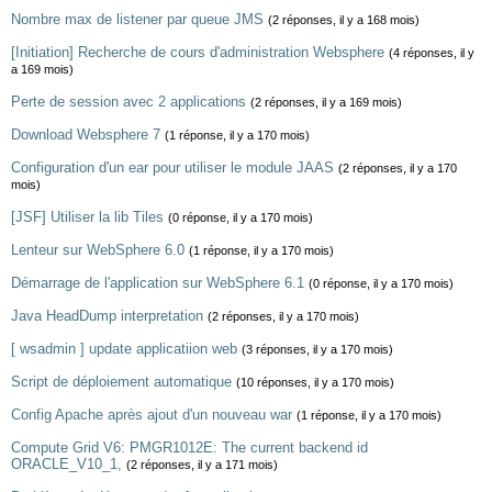
Nombre max de listener par queue JMS
(2 réponses, il y a 168 mois)
[Initiation] Recherche de cours d'administration Websphere
(4 réponses, il y
a 169 mois)
Perte de session avec 2 applications
(2 réponses, il y a 169 mois)
Download Websphere 7
(1 réponse, il y a 170 mois)
Configuration d'un ear pour utiliser le module JAAS
(2 réponses, il y a 170
mois)
[JSF] Utiliser la lib Tiles
(0 réponse, il y a 170 mois)
Lenteur sur WebSphere 6.0
(1 réponse, il y a 170 mois)
Démarrage de l'application sur WebSphere 6.1
(0 réponse, il y a 170 mois)
Java HeadDump interpretation
(2 réponses, il y a 170 mois)
[ wsadmin ] update applicatiion web
(3 réponses, il y a 170 mois)
Script de déploiement automatique
(10 réponses, il y a 170 mois)
Config Apache après ajout d'un nouveau war
(1 réponse, il y a 170 mois)
Compute Grid V6: PMGR1012E: The current backend id
ORACLE_V10_1,
(2 réponses, il y a 171 mois)