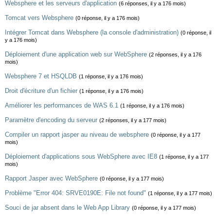
Websphere et les serveurs d'application
(6 réponses, il y a 176 mois)
Tomcat vers Websphere
(0 réponse, il y a 176 mois)
Intégrer Tomcat dans Websphere (la console d'administration)
(0 réponse, il
y a 176 mois)
Déploiement d'une application web sur WebSphere
(2 réponses, il y a 176
mois)
Websphere 7 et HSQLDB
(1 réponse, il y a 176 mois)
Droit d'écriture d'un fichier
(1 réponse, il y a 176 mois)
Améliorer les performances de WAS 6.1
(1 réponse, il y a 176 mois)
Paramètre d'encoding du serveur
(2 réponses, il y a 177 mois)
Compiler un rapport jasper au niveau de websphere
(0 réponse, il y a 177
mois)
Déploiement d'applications sous WebSphere avec IE8
(1 réponse, il y a 177
mois)
Rapport Jasper avec WebSphere
(0 réponse, il y a 177 mois)
Problème "Error 404: SRVE0190E: File not found"
(1 réponse, il y a 177 mois)
Souci de jar absent dans le Web App Library
(0 réponse, il y a 177 mois)