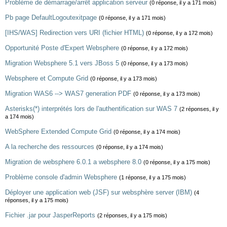
Problème de démarrage/arrêt application serveur
(0 réponse, il y a 171 mois)
Pb page DefaultLogoutexitpage
(0 réponse, il y a 171 mois)
[IHS/WAS] Redirection vers URI (fichier HTML)
(0 réponse, il y a 172 mois)
Opportunité Poste d'Expert Websphere
(0 réponse, il y a 172 mois)
Migration Websphere 5.1 vers JBoss 5
(0 réponse, il y a 173 mois)
Websphere et Compute Grid
(0 réponse, il y a 173 mois)
Migration WAS6 --> WAS7 generation PDF
(0 réponse, il y a 173 mois)
Asterisks(*) interprétés lors de l'authentification sur WAS 7
(2 réponses, il y
a 174 mois)
WebSphere Extended Compute Grid
(0 réponse, il y a 174 mois)
A la recherche des ressources
(0 réponse, il y a 174 mois)
Migration de websphere 6.0.1 a websphere 8.0
(0 réponse, il y a 175 mois)
Problème console d'admin Websphere
(1 réponse, il y a 175 mois)
Déployer une application web (JSF) sur websphère server (IBM)
(4
réponses, il y a 175 mois)
Fichier .jar pour JasperReports
(2 réponses, il y a 175 mois)