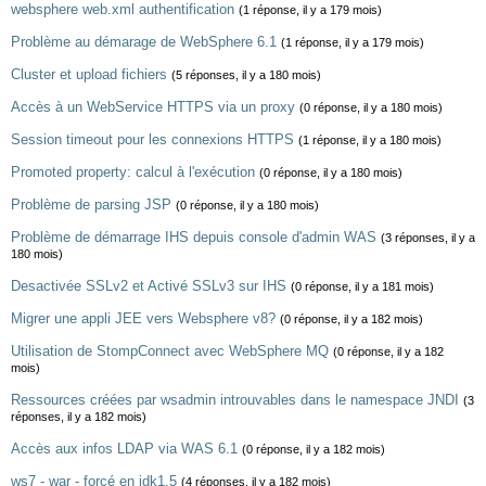
websphere web.xml authentification
(1 réponse, il y a 179 mois)
Problème au démarage de WebSphere 6.1
(1 réponse, il y a 179 mois)
Cluster et upload fichiers
(5 réponses, il y a 180 mois)
Accès à un WebService HTTPS via un proxy
(0 réponse, il y a 180 mois)
Session timeout pour les connexions HTTPS
(1 réponse, il y a 180 mois)
Promoted property: calcul à l'exécution
(0 réponse, il y a 180 mois)
Problème de parsing JSP
(0 réponse, il y a 180 mois)
Problème de démarrage IHS depuis console d'admin WAS
(3 réponses, il y a
180 mois)
Desactivée SSLv2 et Activé SSLv3 sur IHS
(0 réponse, il y a 181 mois)
Migrer une appli JEE vers Websphere v8?
(0 réponse, il y a 182 mois)
Utilisation de StompConnect avec WebSphere MQ
(0 réponse, il y a 182
mois)
Ressources créées par wsadmin introuvables dans le namespace JNDI
(3
réponses, il y a 182 mois)
Accès aux infos LDAP via WAS 6.1
(0 réponse, il y a 182 mois)
ws7 - war - forcé en jdk1.5
(4 réponses, il y a 182 mois)