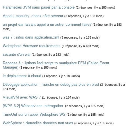
Paramètres JVM sans paser par la console
(2 réponses, il y a 183 mois)
Appel j_security_check côté serveur
(3 réponses, il y a 183 mois)
un projet ear faisant appel à un autre, comment faire?
(1 réponse, il y a 183
mois)
was 7 : infos dans application.xml
(3 réponses, il y a 183 mois)
Websphere Hardware requirements
(1 réponse, il y a 183 mois)
sécurité d'un war
(1 réponse, il y a 183 mois)
Reponse à : Jython/Jacl script to manipulate FEM (Failed Event
Manager)
(1 réponse, il y a 183 mois)
le déploiement à chaud
(1 réponse, il y a 183 mois)
Débogage application : marche en debug pas plus en prod
(3 réponses, il y a
184 mois)
VisualVM avec WAS 7
(1 réponse, il y a 184 mois)
[WPS 6.2] Webservices intérogation.
(2 réponses, il y a 185 mois)
TimeOut sur un appel Websphere WS
(1 réponse, il y a 185 mois)
WebSphere : Nouvelles données non vues
(6 réponses, il y a 185 mois)