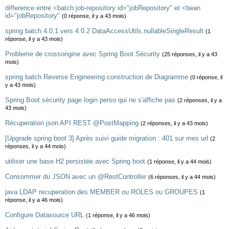
difference entre <batch:job-repository id="jobRepository" et <bean
id="jobRepository"
(0 réponse, il y a 43 mois)
spring batch 4.0.1 vers 4.0.2 DataAccessUtils.nullableSingleResult
(1
réponse, il y a 43 mois)
Probleme de crossorigine avec Spring Boot Sécurity
(25 réponses, il y a 43
mois)
spring batch Reverse Engineering construction de Diagramme
(0 réponse, il
y a 43 mois)
Spring Boot sécurity page login perso qui ne s'affiche pas
(2 réponses, il y a
43 mois)
Récuperation json API REST @PostMapping
(2 réponses, il y a 43 mois)
[Upgrade spring boot 3] Après suivi guide migration : 401 sur mes url
(2
réponses, il y a 44 mois)
utiliser une base H2 persistée avec Spring boot
(1 réponse, il y a 44 mois)
Consommer du JSON avec un @RestController
(6 réponses, il y a 44 mois)
java LDAP recuperation des MEMBER ou ROLES ou GROUPES
(1
réponse, il y a 46 mois)
Configure Datasource URL
(1 réponse, il y a 46 mois)