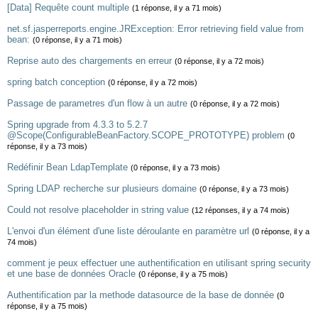
[Data] Requête count multiple
(1 réponse, il y a 71 mois)
net.sf.jasperreports.engine.JRException: Error retrieving field value from
bean:
(0 réponse, il y a 71 mois)
Reprise auto des chargements en erreur
(0 réponse, il y a 72 mois)
spring batch conception
(0 réponse, il y a 72 mois)
Passage de parametres d'un flow à un autre
(0 réponse, il y a 72 mois)
Spring upgrade from 4.3.3 to 5.2.7
@Scope(ConfigurableBeanFactory.SCOPE_PROTOTYPE) problem
(0
réponse, il y a 73 mois)
Redéfinir Bean LdapTemplate
(0 réponse, il y a 73 mois)
Spring LDAP recherche sur plusieurs domaine
(0 réponse, il y a 73 mois)
Could not resolve placeholder in string value
(12 réponses, il y a 74 mois)
L'envoi d'un élément d'une liste déroulante en paramètre url
(0 réponse, il y a
74 mois)
comment je peux effectuer une authentification en utilisant spring security
et une base de données Oracle
(0 réponse, il y a 75 mois)
Authentification par la methode datasource de la base de donnée
(0
réponse, il y a 75 mois)