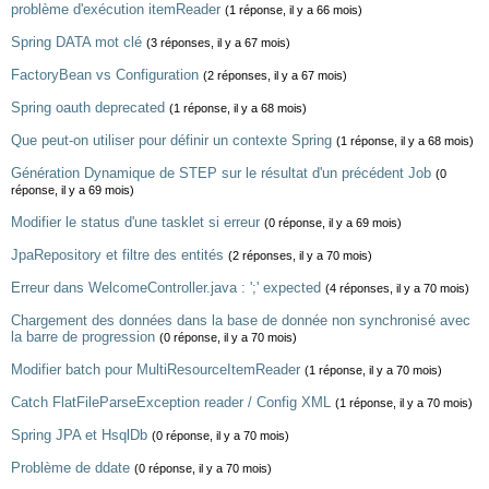
problème d'exécution itemReader
(1 réponse, il y a 66 mois)
Spring DATA mot clé
(3 réponses, il y a 67 mois)
FactoryBean vs Configuration
(2 réponses, il y a 67 mois)
Spring oauth deprecated
(1 réponse, il y a 68 mois)
Que peut-on utiliser pour définir un contexte Spring
(1 réponse, il y a 68 mois)
Génération Dynamique de STEP sur le résultat d'un précédent Job
(0
réponse, il y a 69 mois)
Modifier le status d'une tasklet si erreur
(0 réponse, il y a 69 mois)
JpaRepository et filtre des entités
(2 réponses, il y a 70 mois)
Erreur dans WelcomeController.java : ';' expected
(4 réponses, il y a 70 mois)
Chargement des données dans la base de donnée non synchronisé avec
la barre de progression
(0 réponse, il y a 70 mois)
Modifier batch pour MultiResourceItemReader
(1 réponse, il y a 70 mois)
Catch FlatFileParseException reader / Config XML
(1 réponse, il y a 70 mois)
Spring JPA et HsqlDb
(0 réponse, il y a 70 mois)
Problème de ddate
(0 réponse, il y a 70 mois)