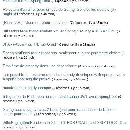
Aide sur tutoriel Spring Rest
(2 réponses, il y a 47 mois)
Relecture d'un billet avec un peu de Spring, Solid et Ioc dedans (en
anglais)
(2 réponses, il y a 48 mois)
[REST API] - Json de retour non valide
(7 réponses, il y a 48 mois)
utilisation federationmetadata.xml et Spring Security ADFS AZURE
(0
réponse, il y a 51 mois)
JPA - @Query ou @EntityGraph
(0 réponse, il y a 52 mois)
Spring restDocs request optional seulement si autre parametre absent
(0
réponse, il y a 52 mois)
Problème de property dans une dependance
(0 réponse, il y a 54 mois)
is it possible to consume a module already developed with spring mvc in
a spring boot angular project
(0 réponse, il y a 54 mois)
annotation spring dynamique
(2 réponses, il y a 55 mois)
Intégration de Redis pour une authentification JWT avec SpringBoot
(0
réponse, il y a 55 mois)
Spring boot security avec 2 bdds (une pour les données de l'appli et
l'autre pour security)
(2 réponses, il y a 55 mois)
JdbcPagingItemReader with SELECT FOR UDATE and SKIP LOCKED
(1
réponse, il y a 55 mois)