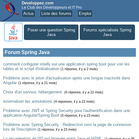
Developpez.com
Le Club des Développeurs et IT Pro
Actus
Liste des forums
Emploi
Poser une question Spring
Forums spécialisés Spring
Java
Java
Forum Spring Java
comment configurer intellij sur une application spring boot pour voir les
tables et le script d'initialisation
(1 réponse, il y a 2 mois)
Problème avec le jeton d'actualisation après une longue inactivité dans
Angular
(1 réponse, il y a 21 mois)
Choix d'un serveur, hébergement.
(0 réponse, il y a 22 mois)
externaliser les annotations
(4 réponses, il y a 22 mois)
Problème avec JWT et Spring Security pour l'authentification dans une
application Angular/Spring Boot
(0 réponse, il y a 23 mois)
Problème avec Spring Security : Redirection vers la page de connexion
lors de l'inscription
(1 réponse, il y a 23 mois)
La récupération de l'ID est bloquée entre Java et HTML.
(1 réponse, il y a 26