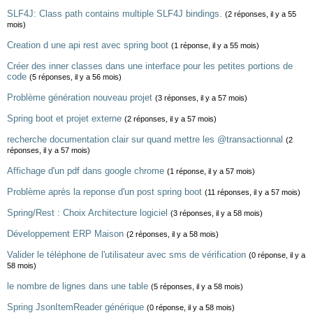
SLF4J: Class path contains multiple SLF4J bindings.
(2 réponses, il y a 55
mois)
Creation d une api rest avec spring boot
(1 réponse, il y a 55 mois)
Créer des inner classes dans une interface pour les petites portions de
code
(5 réponses, il y a 56 mois)
Problème génération nouveau projet
(3 réponses, il y a 57 mois)
Spring boot et projet externe
(2 réponses, il y a 57 mois)
recherche documentation clair sur quand mettre les @transactionnal
(2
réponses, il y a 57 mois)
Affichage d'un pdf dans google chrome
(1 réponse, il y a 57 mois)
Problème après la reponse d'un post spring boot
(11 réponses, il y a 57 mois)
Spring/Rest : Choix Architecture logiciel
(3 réponses, il y a 58 mois)
Développement ERP Maison
(2 réponses, il y a 58 mois)
Valider le téléphone de l'utilisateur avec sms de vérification
(0 réponse, il y a
58 mois)
le nombre de lignes dans une table
(5 réponses, il y a 58 mois)
Spring JsonItemReader générique
(0 réponse, il y a 58 mois)