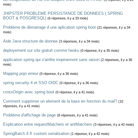
mois)
JHIPSTER PROBLEME PERSISTANCE DE DONNEES ( SPRING
BOOT & POSGRESQL)
(6 réponses, il y a 33 mois)
Problème de dèmarrage d une aplication spring boot
(21 réponses, il y a 34
mois)
Aide Java structure de donnee
(3 réponses, il y a 34 mois)
deployement sur site gratuit comme heoku
(0 réponse, il y a 35 mois)
application spring qui s'arrête inopinement sans raison
(2 réponses, il y a 36
mois)
Mapping pojo erreur
(0 réponse, il y a 36 mois)
spring security 4 et SSO OIDC
(0 réponse, il y a 36 mois)
crossOrigin avec spring boot
(0 réponse, il y a 41 mois)
Comment supprimer un element de la base en fonction du mail?
(10
réponses, il y a 41 mois)
Problème d'affichage de page
(8 réponses, il y a 41 mois)
Explication entre requestMatchers et antMatchers
(3 réponses, il y a 42 mois)
SpringBatch 4.X custom serialisation
(1 réponse, il y a 42 mois)