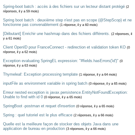
Spring-boot batch : accès à des fichiers sur un lecteur distant protégé
(2
réponses, il y a 59 mois)
Spring boot batch : deuxième step n'est pas en scope (@StepScop) et ne
fonctionne pas convenablement
(1 réponse, il y a 60 mois)
[Débutant] Enrichir une hashmap dans des fichiers différents.
(2 réponses, il
y a 61 mois)
Client OpenID pour FranceConnect - redirection et validation token KO
(0
réponse, il y a 62 mois)
Exception evaluating SpringEL expression: "#fields.hasErrors('id')"
(0
réponse, il y a 63 mois)
Thymeleaf: Exception processing template
(1 réponse, il y a 64 mois)
inputFile as environment variable in spring batch
(0 réponse, il y a 65 mois)
Erreur nested exception is javax.persistence.EntityNotFoundException:
Unable to find with id 0
(0 réponse, il y a 65 mois)
SpringBoot -postman et requet d'insertion
(0 réponse, il y a 65 mois)
Spring : quel tutoriel est le plus efficace
(2 réponses, il y a 66 mois)
Quelle est la meilleure façon de stocker des objets Java dans une
application de bureau en production
(3 réponses, il y a 66 mois)