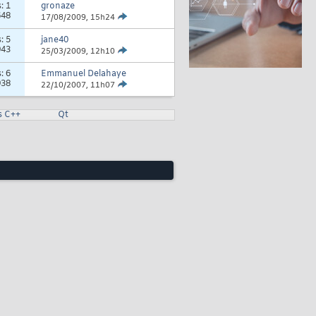
s:
1
gronaze
648
17/08/2009,
15h24
s:
5
jane40
943
25/03/2009,
12h10
s:
6
Emmanuel Delahaye
938
22/10/2007,
11h07
s C++
Qt