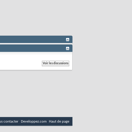
s contacter
Developpez.com
Haut de page