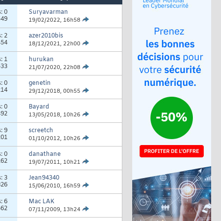
s:
0
Suryavarman
549
19/02/2022,
16h58
s:
2
azer2010bis
454
18/12/2021,
22h00
s:
1
hurukan
533
21/07/2020,
22h08
s:
0
genetin
214
29/12/2018,
00h55
s:
0
Bayard
492
13/05/2018,
10h26
s:
9
screetch
201
01/10/2012,
10h26
s:
0
danathane
162
19/07/2011,
10h21
s:
3
Jean94340
826
15/06/2010,
16h59
s:
6
Mac LAK
462
07/11/2009,
13h24