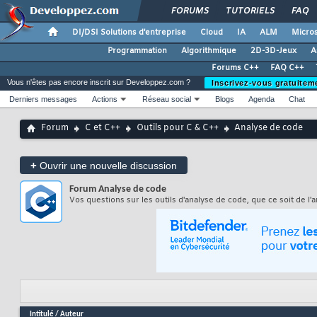
FORUMS
TUTORIELS
FAQ
DI/DSI Solutions d'entreprise
Cloud
IA
ALM
Micros
Programmation
Algorithmique
2D-3D-Jeux
A
Forums C++
FAQ C++
Vous n'êtes pas encore inscrit sur Developpez.com ?
Inscrivez-vous gratuitem
Derniers messages
Actions
Réseau social
Blogs
Agenda
Chat
Forum
C et C++
Outils pour C & C++
Analyse de code
+
Ouvrir une nouvelle discussion
Forum
Analyse de code
Vos questions sur les outils d'analyse de code, que ce soit de l'
Intitulé
/
Auteur