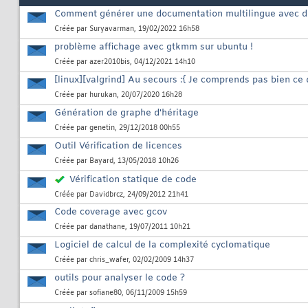
Comment générer une documentation multilingue avec 
Créée par
Suryavarman
, 19/02/2022 16h58
problème affichage avec gtkmm sur ubuntu !
Créée par
azer2010bis
, 04/12/2021 14h10
[linux][valgrind] Au secours :{ Je comprends pas bien ce q
Créée par
hurukan
, 20/07/2020 16h28
Génération de graphe d'héritage
Créée par
genetin
, 29/12/2018 00h55
Outil Vérification de licences
Créée par
Bayard
, 13/05/2018 10h26
Vérification statique de code
Créée par
Davidbrcz
, 24/09/2012 21h41
Code coverage avec gcov
Créée par
danathane
, 19/07/2011 10h21
Logiciel de calcul de la complexité cyclomatique
Créée par
chris_wafer
, 02/02/2009 14h37
outils pour analyser le code ?
Créée par
sofiane80
, 06/11/2009 15h59