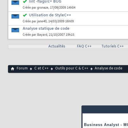
lint -flagsrc= BUG
Créée par
gronaze
, 17/08/2009 14h04
Utilisation de StyleC++
Créée par
jane40
, 14/03/2009 16h09
Analyse statique de code
Créée par
Bayard
, 21/10/2007 19h15
Actualités
FAQ C++
Tutoriels C++
Forum
C et C++
Outils pour C & C++
Analyse de code
Business Analyst - M