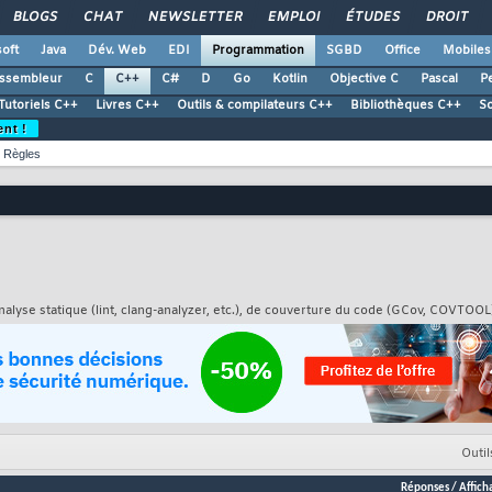
BLOGS
CHAT
NEWSLETTER
EMPLOI
ÉTUDES
DROIT
oft
Java
Dév. Web
EDI
Programmation
SGBD
Office
Mobiles
ssembleur
C
C++
C#
D
Go
Kotlin
Objective C
Pascal
Pe
Tutoriels C++
Livres C++
Outils & compilateurs C++
Bibliothèques C++
S
ent !
Règles
analyse statique (lint, clang-analyzer, etc.), de couverture du code (GCov, COVTOOL
Outil
Réponses
/
Affich