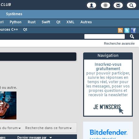
CLUB
Systèmes
rl
Python
Rust
Swift
Qt
XML
Autres
ources C++
Qt
Recherche avancée
Navigation
Inscrivez-vous
gratuitement
pour pouvoir participer,
suivre les réponses en
temps réel, voter pour
les messages, poser vos
) ou autre.
propres questions et
recevoir la newsletter
s du forum
Recherche dans ce forum
ages
Dernier message par