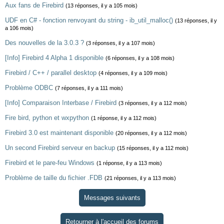
Aux fans de Firebird
(13 réponses, il y a 105 mois)
UDF en C# - fonction renvoyant du string - ib_util_malloc()
(13 réponses, il y
a 106 mois)
Des nouvelles de la 3.0.3 ?
(3 réponses, il y a 107 mois)
[Info] Firebird 4 Alpha 1 disponible
(6 réponses, il y a 108 mois)
Firebird / C++ / parallel desktop
(4 réponses, il y a 109 mois)
Problème ODBC
(7 réponses, il y a 111 mois)
[Info] Comparaison Interbase / Firebird
(3 réponses, il y a 112 mois)
Fire bird, python et wxpython
(1 réponse, il y a 112 mois)
Firebird 3.0 est maintenant disponible
(20 réponses, il y a 112 mois)
Un second Firebird serveur en backup
(15 réponses, il y a 112 mois)
Firebird et le pare-feu Windows
(1 réponse, il y a 113 mois)
Problème de taille du fichier .FDB
(21 réponses, il y a 113 mois)
Messages suivants
Retourner à l'accueil des forums