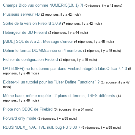
Champs Blob vus comme NUMERIC(18, 1) ?!
(0 réponse, il y a 41 mois)
Plusieurs serveur FB
(2 réponses, il y a 42 mois)
Sortie de la version Firebird 3.0.9
(7 réponses, il y a 42 mois)
Hebergeur de BD Firebird
(2 réponses, il y a 44 mois)
[AIDE] SQL de A à Z : Message d'erreur
(6 réponses, il y a 45 mois)
Définir le format DD/MM/année en 4 nombres
(1 réponse, il y a 45 mois)
Fichier de configuration Firebird
(1 réponse, il y a 45 mois)
DATEDIFF() ne fonctionne pas dans Firebird intégré à LibreOffice 7.4.3
(5
réponses, il y a 46 mois)
Existe-t-il un tutoriel pour les "User Define Functions" ?
(1 réponse, il y a 47
mois)
Même base, même requête : 2 plans différents, TRES différents
(14
réponses, il y a 49 mois)
Pilote non ODBC de Firebird
(3 réponses, il y a 54 mois)
Forward only mode
(2 réponses, il y a 55 mois)
RDB$INDEX_INACTIVE null, bug FB 3.08 ?
(6 réponses, il y a 55 mois)