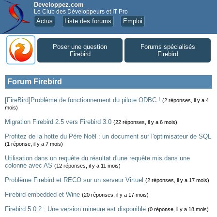
Developpez.com
Le Club des Développeurs et IT Pro
Actus
Liste des forums
Emploi
Poser une question
Forums spécialisés
Firebird
Firebird
Forum Firebird
[FireBird]Problème de fonctionnement du pilote ODBC !
(2 réponses, il y a 4
mois)
Migration Firebird 2.5 vers Firebird 3.0
(22 réponses, il y a 6 mois)
Profitez de la hotte du Père Noël : un document sur l'optimisateur de SQL
(1 réponse, il y a 7 mois)
Utilisation dans un requête du résultat d'une requête mis dans une
colonne avec AS
(12 réponses, il y a 11 mois)
Problème Firebird et RECO sur un serveur Virtuel
(2 réponses, il y a 17 mois)
Firebird embedded et Wine
(20 réponses, il y a 17 mois)
Firebird 5.0.2 : Une version mineure est disponible
(0 réponse, il y a 18 mois)