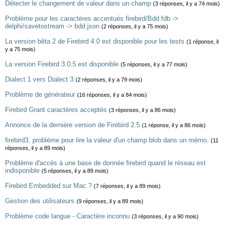
Détecter le changement de valeur dans un champ
(3 réponses, il y a 74 mois)
Problème pour les caractères accentués firebird/Bdd.fdb ->
delphi/savetostream -> bdd.json
(2 réponses, il y a 75 mois)
La version bêta 2 de Firebird 4.0 est disponible pour les tests
(1 réponse, il
y a 75 mois)
La version Firebird 3.0.5 est disponible
(5 réponses, il y a 77 mois)
Dialect 1 vers Dialect 3
(2 réponses, il y a 79 mois)
Problème de générateur
(16 réponses, il y a 84 mois)
Firebird Grant caractères acceptés
(3 réponses, il y a 86 mois)
Annonce de la dernière version de Firebird 2.5
(1 réponse, il y a 86 mois)
firebird3, problème pour lire la valeur d'un champ blob dans un mémo.
(11
réponses, il y a 89 mois)
Problème d'accès à une base de donnée firebird quand le réseau est
indisponible
(5 réponses, il y a 89 mois)
Firebird Embedded sur Mac ?
(7 réponses, il y a 89 mois)
Gestion des utilisateurs
(9 réponses, il y a 89 mois)
Problème code langue - Caractère inconnu
(3 réponses, il y a 90 mois)