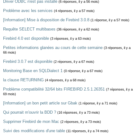
Driver ODBC n'est pas installé
(6 réponses, il y a 56 mois)
Problème avec les services
(4 réponses, il y a 57 mois)
[Information] Mise à disposition de Firebird 3.0.8
(1 réponse, il y a 57 mois)
Requête SELECT multibases
(36 réponses, il y a 62 mois)
Firebird 4.0 est disponible
(3 réponses, il y a 63 mois)
Petites informations glanées au cours de cette semaine
(3 réponses, il y a
66 mois)
Firebird 3.0.7 est disponible
(2 réponses, il y a 67 mois)
Monitoring Base en SQLDialect 1
(0 réponse, il y a 67 mois)
la clause RETURNING
(4 réponses, il y a 68 mois)
Problème compatibilité 32/64 bits FIREBIRD 2.5.1.26351
(7 réponses, il y a
69 mois)
[Information] un bon petit article sur Gbak
(1 réponse, il y a 71 mois)
Qui pourrait m'ouvrir la BDD ?
(16 réponses, il y a 73 mois)
Supprimer Firebird de mon Mac
(2 réponses, il y a 73 mois)
Suivi des modifications d'une table
(11 réponses, il y a 74 mois)