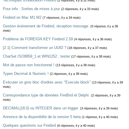
Techniques d'indexation Firebird
(2 réponses, il y a 32 mois)
Pour info : Sorties de mises à jour
(2 réponses, il y a 33 mois)
Firebird on Mac M1 M2
(7 réponses, il y a 34 mois)
Gestion évènement de Firebird, réception message.
(0 réponse, il y a 36
mois)
Problème de FOREIGN KEY Firebird 2.59
(4 réponses, il y a 36 mois)
[2.1] Comment transformer un UUID ?
(18 réponses, il y a 37 mois)
CharSet ISO8859_1 et WIN1252 , tester
(17 réponses, il y a 38 mois)
Mot de passe non fonctionnel !
(13 réponses, il y a 38 mois)
Types Decimal & Numeric !
(2 réponses, il y a 38 mois)
Exécuter un gros bloc d'ordres avec "Execute block"
(13 réponses, il y a 39
mois)
Correspondance type de données FireBird et Delphi.
(2 réponses, il y a 39
mois)
DECIMAL(18,0) ou INTEGER dans un trigger.
(3 réponses, il y a 39 mois)
Annonce de la disponibilté de la version 5 beta
(1 réponse, il y a 40 mois)
Quelques questions sur Firebird
(6 réponses, il y a 40 mois)