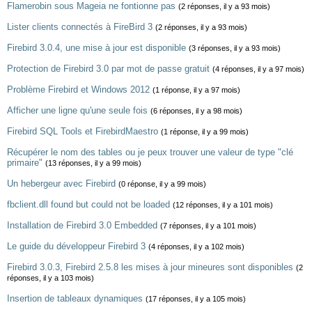
Flamerobin sous Mageia ne fontionne pas
(2 réponses, il y a 93 mois)
Lister clients connectés à FireBird 3
(2 réponses, il y a 93 mois)
Firebird 3.0.4, une mise à jour est disponible
(3 réponses, il y a 93 mois)
Protection de Firebird 3.0 par mot de passe gratuit
(4 réponses, il y a 97 mois)
Problème Firebird et Windows 2012
(1 réponse, il y a 97 mois)
Afficher une ligne qu'une seule fois
(6 réponses, il y a 98 mois)
Firebird SQL Tools et FirebirdMaestro
(1 réponse, il y a 99 mois)
Récupérer le nom des tables ou je peux trouver une valeur de type "clé
primaire"
(13 réponses, il y a 99 mois)
Un hebergeur avec Firebird
(0 réponse, il y a 99 mois)
fbclient.dll found but could not be loaded
(12 réponses, il y a 101 mois)
Installation de Firebird 3.0 Embedded
(7 réponses, il y a 101 mois)
Le guide du développeur Firebird 3
(4 réponses, il y a 102 mois)
Firebird 3.0.3, Firebird 2.5.8 les mises à jour mineures sont disponibles
(2
réponses, il y a 103 mois)
Insertion de tableaux dynamiques
(17 réponses, il y a 105 mois)