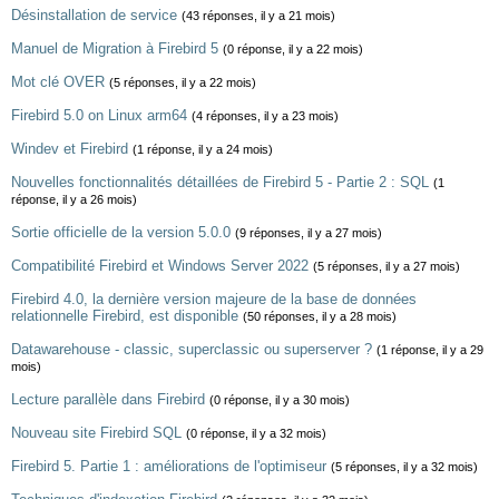
Désinstallation de service
(43 réponses, il y a 21 mois)
Manuel de Migration à Firebird 5
(0 réponse, il y a 22 mois)
Mot clé OVER
(5 réponses, il y a 22 mois)
Firebird 5.0 on Linux arm64
(4 réponses, il y a 23 mois)
Windev et Firebird
(1 réponse, il y a 24 mois)
Nouvelles fonctionnalités détaillées de Firebird 5 - Partie 2 : SQL
(1
réponse, il y a 26 mois)
Sortie officielle de la version 5.0.0
(9 réponses, il y a 27 mois)
Compatibilité Firebird et Windows Server 2022
(5 réponses, il y a 27 mois)
Firebird 4.0, la dernière version majeure de la base de données
relationnelle Firebird, est disponible
(50 réponses, il y a 28 mois)
Datawarehouse - classic, superclassic ou superserver ?
(1 réponse, il y a 29
mois)
Lecture parallèle dans Firebird
(0 réponse, il y a 30 mois)
Nouveau site Firebird SQL
(0 réponse, il y a 32 mois)
Firebird 5. Partie 1 : améliorations de l'optimiseur
(5 réponses, il y a 32 mois)