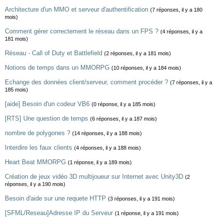
Architecture d'un MMO et serveur d'authentification
(7 réponses, il y a 180
mois)
Comment gérer correctement le réseau dans un FPS ?
(4 réponses, il y a
181 mois)
Réseau - Call of Duty et Battlefield
(2 réponses, il y a 181 mois)
Notions de temps dans un MMORPG
(10 réponses, il y a 184 mois)
Echange des données client/serveur, comment procéder ?
(7 réponses, il y a
185 mois)
[aide] Besoin d'un codeur VB6
(0 réponse, il y a 185 mois)
[RTS] Une question de temps
(6 réponses, il y a 187 mois)
nombre de polygones ?
(14 réponses, il y a 188 mois)
Interdire les faux clients
(4 réponses, il y a 188 mois)
Heart Beat MMORPG
(1 réponse, il y a 189 mois)
Création de jeux vidéo 3D multijoueur sur Internet avec Unity3D
(2
réponses, il y a 190 mois)
Besoin d'aide sur une requete HTTP
(3 réponses, il y a 191 mois)
[SFML/Reseau]Adresse IP du Serveur
(1 réponse, il y a 191 mois)