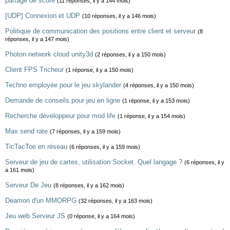
partage de score
(11 réponses, il y a 144 mois)
[UDP] Connexion et UDP
(10 réponses, il y a 146 mois)
Politique de communication des positions entre client et serveur
(8
réponses, il y a 147 mois)
Photon network cloud unity3d
(2 réponses, il y a 150 mois)
Client FPS Tricheur
(1 réponse, il y a 150 mois)
Techno employée pour le jeu skylander
(4 réponses, il y a 150 mois)
Demande de conseils pour jeu en ligne
(1 réponse, il y a 153 mois)
Recherche développeur pour mod life
(1 réponse, il y a 154 mois)
Max send rate
(7 réponses, il y a 159 mois)
TicTacToe en réseau
(6 réponses, il y a 159 mois)
Serveur de jeu de cartes, utilisation Socket. Quel langage ?
(6 réponses, il y
a 161 mois)
Serveur De Jeu
(8 réponses, il y a 162 mois)
Deamon d'un MMORPG
(32 réponses, il y a 163 mois)
Jeu web Serveur JS
(0 réponse, il y a 164 mois)