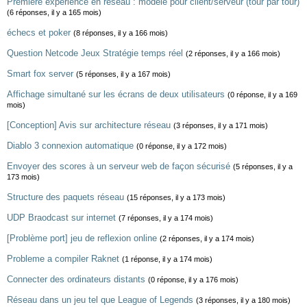
Première expérience en réseau : modèle pour client/serveur (tour par tour)
(6 réponses, il y a 165 mois)
échecs et poker
(8 réponses, il y a 166 mois)
Question Netcode Jeux Stratégie temps réel
(2 réponses, il y a 166 mois)
Smart fox server
(5 réponses, il y a 167 mois)
Affichage simultané sur les écrans de deux utilisateurs
(0 réponse, il y a 169
mois)
[Conception] Avis sur architecture réseau
(3 réponses, il y a 171 mois)
Diablo 3 connexion automatique
(0 réponse, il y a 172 mois)
Envoyer des scores à un serveur web de façon sécurisé
(5 réponses, il y a
173 mois)
Structure des paquets réseau
(15 réponses, il y a 173 mois)
UDP Braodcast sur internet
(7 réponses, il y a 174 mois)
[Problème port] jeu de reflexion online
(2 réponses, il y a 174 mois)
Probleme a compiler Raknet
(1 réponse, il y a 174 mois)
Connecter des ordinateurs distants
(0 réponse, il y a 176 mois)
Réseau dans un jeu tel que League of Legends
(3 réponses, il y a 180 mois)