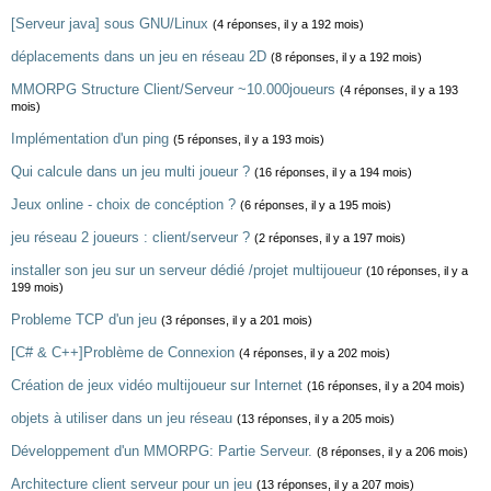
[Serveur java] sous GNU/Linux
(4 réponses, il y a 192 mois)
déplacements dans un jeu en réseau 2D
(8 réponses, il y a 192 mois)
MMORPG Structure Client/Serveur ~10.000joueurs
(4 réponses, il y a 193
mois)
Implémentation d'un ping
(5 réponses, il y a 193 mois)
Qui calcule dans un jeu multi joueur ?
(16 réponses, il y a 194 mois)
Jeux online - choix de concéption ?
(6 réponses, il y a 195 mois)
jeu réseau 2 joueurs : client/serveur ?
(2 réponses, il y a 197 mois)
installer son jeu sur un serveur dédié /projet multijoueur
(10 réponses, il y a
199 mois)
Probleme TCP d'un jeu
(3 réponses, il y a 201 mois)
[C# & C++]Problème de Connexion
(4 réponses, il y a 202 mois)
Création de jeux vidéo multijoueur sur Internet
(16 réponses, il y a 204 mois)
objets à utiliser dans un jeu réseau
(13 réponses, il y a 205 mois)
Développement d'un MMORPG: Partie Serveur.
(8 réponses, il y a 206 mois)
Architecture client serveur pour un jeu
(13 réponses, il y a 207 mois)