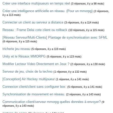
Créer une interface multijoueurs en temps réel
(3 réponses, il y a 98 mois)
Créer une intelligence artificielle en réseau. (Pour un mmorpg)
(2 réponses,
il y a 113 mois)
Connecter un client au serveur a distance
(3 réponses, il y a 114 mois)
Reseau : Frame Delai cote client ou rollback
(10 réponses, il y a 115 mois)
[Réseau Serveur/Multi-Clients] Plantage de synchronisation avec SFML
(6 réponses, il y a 115 mois)
tricherie jeu reseau
(5 réponses, il y a 119 mois)
Unity et le Résaux MMORPG
(5 réponses, il y a 123 mois)
Modifier Lecteur Video Directement en Jeux ?
(2 réponses, il y a 130 mois)
Serveur de jeu, choix de la techno
(1 réponse, il y a 132 mois)
[Conception] Air Hockey multijoueur
(1 réponse, il y a 141 mois)
Connexion client/client sans configurer box:
(5 réponses, il y a 141 mois)
Synchronisation de mouvement en réseau.
(2 réponses, il y a 143 mois)
Communication client/serveur mmorpg quelles données à envoyer?
(9
réponses, il y a 143 mois)