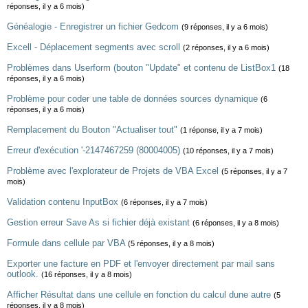
réponses, il y a 6 mois)
Généalogie - Enregistrer un fichier Gedcom
(9 réponses, il y a 6 mois)
Excell - Déplacement segments avec scroll
(2 réponses, il y a 6 mois)
Problèmes dans Userform (bouton "Update" et contenu de ListBox1
(18
réponses, il y a 6 mois)
Problème pour coder une table de données sources dynamique
(6
réponses, il y a 6 mois)
Remplacement du Bouton "Actualiser tout"
(1 réponse, il y a 7 mois)
Erreur d'exécution '-2147467259 (80004005)
(10 réponses, il y a 7 mois)
Problème avec l'explorateur de Projets de VBA Excel
(5 réponses, il y a 7
mois)
Validation contenu InputBox
(6 réponses, il y a 7 mois)
Gestion erreur Save As si fichier déjà existant
(6 réponses, il y a 8 mois)
Formule dans cellule par VBA
(5 réponses, il y a 8 mois)
Exporter une facture en PDF et l'envoyer directement par mail sans
outlook.
(16 réponses, il y a 8 mois)
Afficher Résultat dans une cellule en fonction du calcul dune autre
(5
réponses, il y a 8 mois)