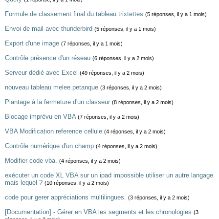
Formule de classement final du tableau trixtettes
(5 réponses, il y a 1 mois)
Envoi de mail avec thunderbird
(5 réponses, il y a 1 mois)
Export d'une image
(7 réponses, il y a 1 mois)
Contrôle présence d'un réseau
(6 réponses, il y a 2 mois)
Serveur dédié avec Excel
(49 réponses, il y a 2 mois)
nouveau tableau melee petanque
(3 réponses, il y a 2 mois)
Plantage à la fermeture d'un classeur
(8 réponses, il y a 2 mois)
Blocage imprévu en VBA
(7 réponses, il y a 2 mois)
VBA Modification reference cellule
(4 réponses, il y a 2 mois)
Contrôle numérique d'un champ
(4 réponses, il y a 2 mois)
Modifier code vba.
(4 réponses, il y a 2 mois)
exécuter un code XL VBA sur un ipad impossible utiliser un autre langage
mais lequel ?
(10 réponses, il y a 2 mois)
code pour gerer appréciations multilingues.
(3 réponses, il y a 2 mois)
[Documentation] - Gérer en VBA les segments et les chronologies
(3