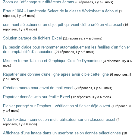
Zoom de l'affichage sur différents écrans
(8 réponses, il y a 6 mois)
Erreur 1004 - Laméthode Select de la classe Worksheet a échoué
(1
réponse, il y a 6 mois)
comment sélectionner un objet pdf qui vient d'être créé en vba excel
(16
réponses, il y a 6 mois)
Solution partage de fichiers Excel
(11 réponses, il y a 6 mois)
j'ai besoin d'aide pour renommer automatiquement les feuilles d'un fichier
de comptabilité d'association
(27 réponses, il y a 6 mois)
Mise en forme Tableau et Graphique Croisée Dynamique
(3 réponses, il y a 6
mois)
Rapatrier une donnée d'une ligne après avoir ciblé cette ligne
(6 réponses, il
y a 6 mois)
Création macro pour envoi de mail excel
(2 réponses, il y a 6 mois)
Rapatrier donnée web sur feuille Excel
(12 réponses, il y a 6 mois)
Fichier partagé sur Dropbox : vérification si fichier déjà ouvert
(1 réponse, il
y a 6 mois)
Vider textbox - connection multi utilisateur sur un classeur excel
(4
réponses, il y a 6 mois)
Affichage d'une image dans un userform selon donnée sélectionnée
(18