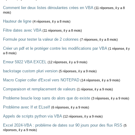
Comment lier deux listes déroulantes crées en VBA
(11 réponses, il y a 8
mois)
Hauteur de ligne
(4 réponses, il y a 8 mois)
Filtre dates avec VBA
(11 réponses, il y a 8 mois)
Formule pour tester la valeur de 2 colonnes
(7 réponses, il y a 8 mois)
Créer un pdf et le protéger contre les modifications par VBA
(1 réponse, il y
a 8 mois)
Erreur 5922 VBA EXCEL
(12 réponses, il y a 9 mois)
backstage custom pluri version
(5 réponses, il y a 9 mois)
Macro Copier coller d'Excel vers NOTEPAD
(14 réponses, il y a 9 mois)
Comparaison et remplacement de valeurs
(1 réponse, il y a 9 mois)
Probleme boucle loop sans do alors que do existe
(3 réponses, il y a 9 mois)
Problème avec If et ELseIf
(6 réponses, il y a 9 mois)
Appels de scripts python via VBA
(12 réponses, il y a 9 mois)
Excel 2024-VBA : problème de dates sur 90 jours pour des flux RSS
(5
réponses, il y a 9 mois)