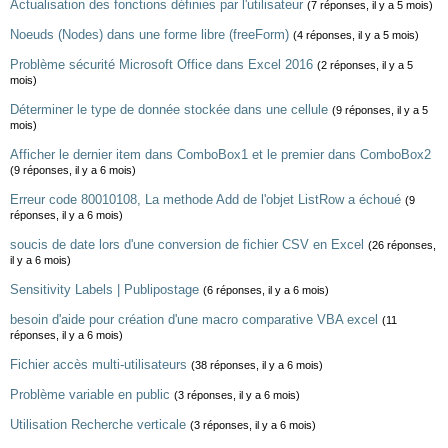
Actualisation des fonctions définies par l'utilisateur
(7 réponses, il y a 5 mois)
Noeuds (Nodes) dans une forme libre (freeForm)
(4 réponses, il y a 5 mois)
Problème sécurité Microsoft Office dans Excel 2016
(2 réponses, il y a 5
mois)
Déterminer le type de donnée stockée dans une cellule
(9 réponses, il y a 5
mois)
Afficher le dernier item dans ComboBox1 et le premier dans ComboBox2
(9 réponses, il y a 6 mois)
Erreur code 80010108, La methode Add de l'objet ListRow a échoué
(9
réponses, il y a 6 mois)
soucis de date lors d'une conversion de fichier CSV en Excel
(26 réponses,
il y a 6 mois)
Sensitivity Labels | Publipostage
(6 réponses, il y a 6 mois)
besoin d'aide pour création d'une macro comparative VBA excel
(11
réponses, il y a 6 mois)
Fichier accès multi-utilisateurs
(38 réponses, il y a 6 mois)
Problème variable en public
(3 réponses, il y a 6 mois)
Utilisation Recherche verticale
(3 réponses, il y a 6 mois)