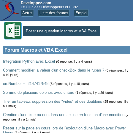
Developpez.com
Le Club des Développeurs et IT Pro
Actus
Liste des forums
Emploi
Poser une question Macros et VBA Excel
Forum Macros et VBA Excel
Intégration Python avec Excel
(0 réponse, il y a 4 jours)
Comment modifier la valeur d'un checkBox dans le ruban ?
(5 réponses, il y
a 10 jours)
err.Number = -2147417848
(5 réponses, il y a 18 jours)
Somme de plusieurs colones avec critère
(1 réponse, il y a 26 jours)
Trier un tableau, suppression des "vides" et des doublons
(25 réponses, il y
a 1 mois)
Creation d'une liste ou non dans une celulle en fonction d'une condition
(7
réponses, il y a 1 mois)
Rester sur la page en cours lors de l'exécution d'une Macro avec Power
Query
(1 réponse, il y a 1 mois)