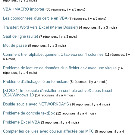
réponses, il y a 2 mois)
VBA +MACRO importer
(33 réponses, il y a 3 mois)
Les coordonnées d'un cercle en VBA
(7 réponses, il y a 3 mois)
Transfert Word vers Excel (Même Dossier)
(4 réponses, il y a 3 mois)
Saut de ligne (suite)
(7 réponses, il y a 3 mois)
Mot de passe
(9 réponses, il y a 3 mois)
Comment trier alphabétiquement 1 tableau sur 4 colonnes
(11 réponses, il y
a 4 mois)
Problème de lecture de données d'un fichier csv avec une virgule
(14
réponses, il y a 4 mois)
Problème d'affichage lié au formulaire
(5 réponses, il y a 4 mois)
[XL2024] Impossible d'installer un controle activeX sous Excel
2024/Windows 10
(14 réponses, il y a 4 mois)
Double soucis avec NETWORKDAYS
(16 réponses, il y a 4 mois)
Probleme de controle textBox
(12 réponses, il y a 4 mois)
Problème Excel VBA
(3 réponses, il y a 4 mois)
Compter les cellules avec couleur affectée par MFC
(5 réponses, il y a 4