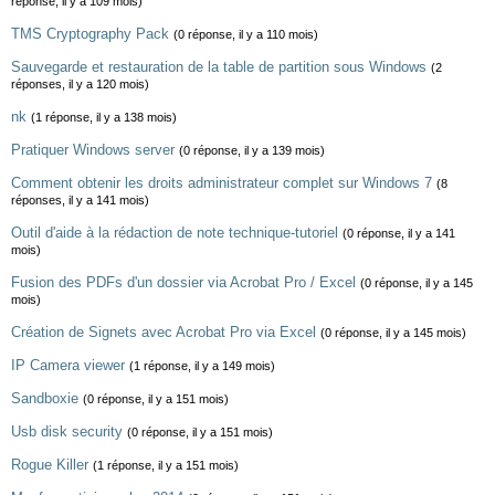
réponse, il y a 109 mois)
TMS Cryptography Pack
(0 réponse, il y a 110 mois)
Sauvegarde et restauration de la table de partition sous Windows
(2
réponses, il y a 120 mois)
nk
(1 réponse, il y a 138 mois)
Pratiquer Windows server
(0 réponse, il y a 139 mois)
Comment obtenir les droits administrateur complet sur Windows 7
(8
réponses, il y a 141 mois)
Outil d'aide à la rédaction de note technique-tutoriel
(0 réponse, il y a 141
mois)
Fusion des PDFs d'un dossier via Acrobat Pro / Excel
(0 réponse, il y a 145
mois)
Création de Signets avec Acrobat Pro via Excel
(0 réponse, il y a 145 mois)
IP Camera viewer
(1 réponse, il y a 149 mois)
Sandboxie
(0 réponse, il y a 151 mois)
Usb disk security
(0 réponse, il y a 151 mois)
Rogue Killer
(1 réponse, il y a 151 mois)