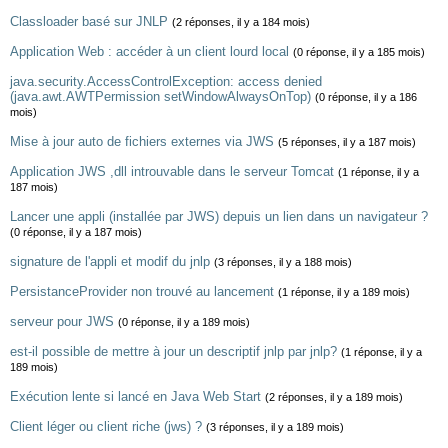
Classloader basé sur JNLP
(2 réponses, il y a 184 mois)
Application Web : accéder à un client lourd local
(0 réponse, il y a 185 mois)
java.security.AccessControlException: access denied
(java.awt.AWTPermission setWindowAlwaysOnTop)
(0 réponse, il y a 186
mois)
Mise à jour auto de fichiers externes via JWS
(5 réponses, il y a 187 mois)
Application JWS ,dll introuvable dans le serveur Tomcat
(1 réponse, il y a
187 mois)
Lancer une appli (installée par JWS) depuis un lien dans un navigateur ?
(0 réponse, il y a 187 mois)
signature de l'appli et modif du jnlp
(3 réponses, il y a 188 mois)
PersistanceProvider non trouvé au lancement
(1 réponse, il y a 189 mois)
serveur pour JWS
(0 réponse, il y a 189 mois)
est-il possible de mettre à jour un descriptif jnlp par jnlp?
(1 réponse, il y a
189 mois)
Exécution lente si lancé en Java Web Start
(2 réponses, il y a 189 mois)
Client léger ou client riche (jws) ?
(3 réponses, il y a 189 mois)