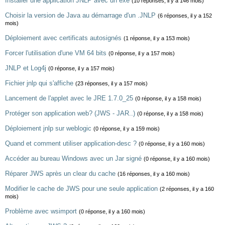
Installer une application JNLP avec un exe
(10 réponses, il y a 146 mois)
Choisir la version de Java au démarrage d'un .JNLP
(6 réponses, il y a 152
mois)
Déploiement avec certificats autosignés
(1 réponse, il y a 153 mois)
Forcer l'utilisation d'une VM 64 bits
(0 réponse, il y a 157 mois)
JNLP et Log4j
(0 réponse, il y a 157 mois)
Fichier jnlp qui s'affiche
(23 réponses, il y a 157 mois)
Lancement de l'applet avec le JRE 1.7.0_25
(0 réponse, il y a 158 mois)
Protéger son application web? (JWS - JAR..)
(0 réponse, il y a 158 mois)
Déploiement jnlp sur weblogic
(0 réponse, il y a 159 mois)
Quand et comment utiliser application-desc ?
(0 réponse, il y a 160 mois)
Accéder au bureau Windows avec un Jar signé
(0 réponse, il y a 160 mois)
Réparer JWS après un clear du cache
(16 réponses, il y a 160 mois)
Modifier le cache de JWS pour une seule application
(2 réponses, il y a 160
mois)
Problème avec wsimport
(0 réponse, il y a 160 mois)