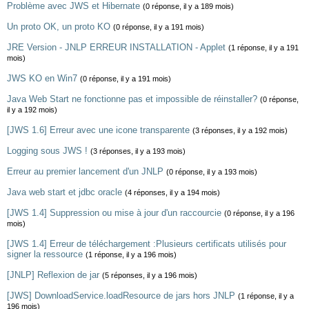
Problème avec JWS et Hibernate
(0 réponse, il y a 189 mois)
Un proto OK, un proto KO
(0 réponse, il y a 191 mois)
JRE Version - JNLP ERREUR INSTALLATION - Applet
(1 réponse, il y a 191
mois)
JWS KO en Win7
(0 réponse, il y a 191 mois)
Java Web Start ne fonctionne pas et impossible de réinstaller?
(0 réponse,
il y a 192 mois)
[JWS 1.6] Erreur avec une icone transparente
(3 réponses, il y a 192 mois)
Logging sous JWS !
(3 réponses, il y a 193 mois)
Erreur au premier lancement d'un JNLP
(0 réponse, il y a 193 mois)
Java web start et jdbc oracle
(4 réponses, il y a 194 mois)
[JWS 1.4] Suppression ou mise à jour d'un raccourcie
(0 réponse, il y a 196
mois)
[JWS 1.4] Erreur de téléchargement :Plusieurs certificats utilisés pour
signer la ressource
(1 réponse, il y a 196 mois)
[JNLP] Reflexion de jar
(5 réponses, il y a 196 mois)
[JWS] DownloadService.loadResource de jars hors JNLP
(1 réponse, il y a
196 mois)