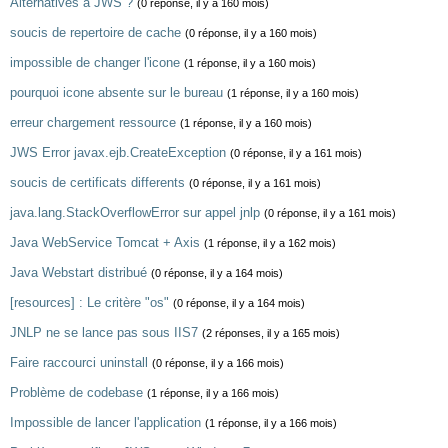
Alternatives a JWS ?
(0 réponse, il y a 160 mois)
soucis de repertoire de cache
(0 réponse, il y a 160 mois)
impossible de changer l'icone
(1 réponse, il y a 160 mois)
pourquoi icone absente sur le bureau
(1 réponse, il y a 160 mois)
erreur chargement ressource
(1 réponse, il y a 160 mois)
JWS Error javax.ejb.CreateException
(0 réponse, il y a 161 mois)
soucis de certificats differents
(0 réponse, il y a 161 mois)
java.lang.StackOverflowError sur appel jnlp
(0 réponse, il y a 161 mois)
Java WebService Tomcat + Axis
(1 réponse, il y a 162 mois)
Java Webstart distribué
(0 réponse, il y a 164 mois)
[resources] : Le critère "os"
(0 réponse, il y a 164 mois)
JNLP ne se lance pas sous IIS7
(2 réponses, il y a 165 mois)
Faire raccourci uninstall
(0 réponse, il y a 166 mois)
Problème de codebase
(1 réponse, il y a 166 mois)
Impossible de lancer l'application
(1 réponse, il y a 166 mois)