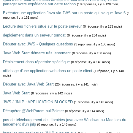
partager votre expérience sur cette techno
(18 réponses, il y a 128 mois)
Exécuter une application Java via JWS sur un poste qui n'a que Java 6
(1
réponse, il y a 131 mois)
Lecture des fichiers situé sur le poste serveur
(0 réponse, il y a 133 mois)
deploiement dans un serveur tomcat
(0 réponse, il y a 134 mois)
Débuter avec JWS - Quelques questions
(3 réponses, il y a 136 mois)
Java Web Start démarre très lentement
(0 réponse, il y a 138 mois)
Déploiement dans répertoire spécifique
(0 réponse, il y a 140 mois)
affichage d'une application web dans un poste client
(1 réponse, il y a 140
mois)
Débuter avec Java Web Start
(25 réponses, il y a 141 mois)
Java Web Start
(8 réponses, il y a 142 mois)
JWS / JNLP : APPLICATION BLOCKED
(1 réponse, il y a 143 mois)
Récupérer @WebParam nullPointer
(0 réponse, il y a 144 mois)
pas de téléchargement des librairies java avec Windows ou Mac lors du
lancement d'un jnlp
(0 réponse, il y a 146 mois)