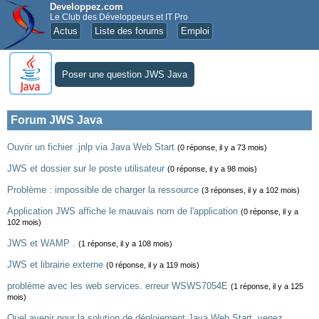
Developpez.com
Le Club des Développeurs et IT Pro
Actus
Liste des forums
Emploi
Poser une question JWS Java
Forum JWS Java
Ouvrir un fichier .jnlp via Java Web Start
(0 réponse, il y a 73 mois)
JWS et dossier sur le poste utilisateur
(0 réponse, il y a 98 mois)
Problème : impossible de charger la ressource
(3 réponses, il y a 102 mois)
Application JWS affiche le mauvais nom de l'application
(0 réponse, il y a
102 mois)
JWS et WAMP .
(1 réponse, il y a 108 mois)
JWS et librairie externe
(0 réponse, il y a 119 mois)
problème avec les web services. erreur WSWS7054E
(1 réponse, il y a 125
mois)
Quel avenir pour la solution de déploiement Java Web Start, venez