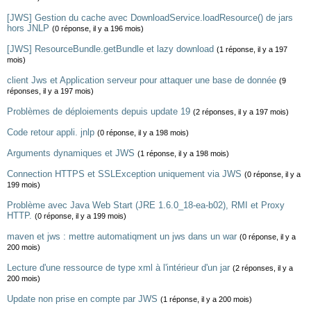
[JWS] Gestion du cache avec DownloadService.loadResource() de jars
hors JNLP
(0 réponse, il y a 196 mois)
[JWS] ResourceBundle.getBundle et lazy download
(1 réponse, il y a 197
mois)
client Jws et Application serveur pour attaquer une base de donnée
(9
réponses, il y a 197 mois)
Problèmes de déploiements depuis update 19
(2 réponses, il y a 197 mois)
Code retour appli. jnlp
(0 réponse, il y a 198 mois)
Arguments dynamiques et JWS
(1 réponse, il y a 198 mois)
Connection HTTPS et SSLException uniquement via JWS
(0 réponse, il y a
199 mois)
Problème avec Java Web Start (JRE 1.6.0_18-ea-b02), RMI et Proxy
HTTP.
(0 réponse, il y a 199 mois)
maven et jws : mettre automatiqment un jws dans un war
(0 réponse, il y a
200 mois)
Lecture d'une ressource de type xml à l'intérieur d'un jar
(2 réponses, il y a
200 mois)
Update non prise en compte par JWS
(1 réponse, il y a 200 mois)