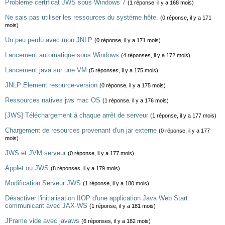
Problème certificat JWS sous Windows 7
(1 réponse, il y a 168 mois)
Ne sais pas utiliser les ressources du système hôte.
(0 réponse, il y a 171
mois)
Un peu perdu avec mon JNLP
(0 réponse, il y a 171 mois)
Lancement automatique sous Windows
(4 réponses, il y a 172 mois)
Lancement java sur une VM
(5 réponses, il y a 175 mois)
JNLP Element resource-version
(0 réponse, il y a 175 mois)
Ressources natives jws mac OS
(1 réponse, il y a 176 mois)
[JWS] Téléchargement à chaque arrêt de serveur
(1 réponse, il y a 177 mois)
Chargement de resources provenant d'un jar externe
(0 réponse, il y a 177
mois)
JWS et JVM serveur
(0 réponse, il y a 177 mois)
Applet ou JWS
(8 réponses, il y a 179 mois)
Modification Serveur JWS
(1 réponse, il y a 180 mois)
Désactiver l'initialisation IIOP d'une application Java Web Start
communicant avec JAX-WS
(1 réponse, il y a 181 mois)
JFrame vide avec javaws
(6 réponses, il y a 182 mois)