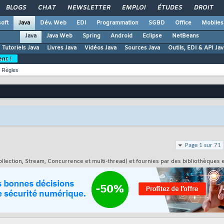
BLOGS
CHAT
NEWSLETTER
EMPLOI
ÉTUDES
DROIT
oft
Java
Dév. Web
EDI
Programmation
SGBD
Office
Mobiles
Java
Java Web
Spring
Android
Eclipse
NetBeans
Tutoriels Java
Livres Java
Vidéos Java
Sources Java
Outils, EDI & API Jav
ent !
Règles
Page 1 sur 71
ollection, Stream, Concurrence et multi-thread) et fournies par des bibliothèques ex