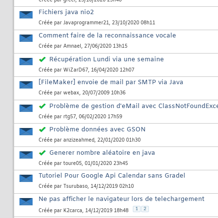
Créée par
greer
, 25/10/2020 23h46
Fichiers java nio2
Créée par
Javaprogrammer21
, 23/10/2020 08h11
Comment faire de la reconnaissance vocale
Créée par
Amnael
, 27/06/2020 13h15
Récupération Lundi via une semaine
Créée par
WiZarD67
, 16/04/2020 12h07
[FileMaker] envoie de mail par SMTP via Java
Créée par
webax
, 20/07/2009 10h36
Problème de gestion d'eMail avec ClassNotFoundExcep
Créée par
rtg57
, 06/02/2020 17h59
Problème données avec GSON
Créée par
anzizeahmed
, 22/01/2020 01h30
Generer nombre aléatoire en java
Créée par
toure05
, 01/01/2020 23h45
Tutoriel Pour Google Api Calendar sans Gradel
Créée par
Tsurubaso
, 14/12/2019 02h10
Ne pas afficher le navigateur lors de telechargement
1
2
Créée par
K2carca
, 14/12/2019 18h48