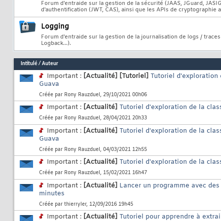
Forum d'entraide sur la gestion de la sécurité (JAAS, JGuard, JASIG
d'authentification (JWT, CAS), ainsi que les APIs de cryptographie a
Logging
Forum d'entraide sur la gestion de la journalisation de logs / trace
Logback...).
Intitulé
/
Auteur
Important :
[Actualité]
[Tutoriel]
Tutoriel d'exploration 
Guava
Créée par
Rony Rauzduel
, 29/10/2021 00h06
Important :
[Actualité]
Tutoriel d'exploration de la cla
Créée par
Rony Rauzduel
, 28/04/2021 20h33
Important :
[Actualité]
Tutoriel d'exploration de la cla
Guava
Créée par
Rony Rauzduel
, 04/03/2021 12h55
Important :
[Actualité]
Tutoriel d'exploration de la cla
Créée par
Rony Rauzduel
, 15/02/2021 16h47
Important :
[Actualité]
Lancer un programme avec des 
minutes
Créée par
thierryler
, 12/09/2016 19h45
Important :
[Actualité]
Tutoriel pour apprendre à extra