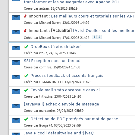
transformer et les sauvegarder avec Apache POI
Créée par
autran
, 18/07/2016 19h19
Important :
Les meilleurs cours et tutoriels sur les A
Créée par
Mickael Baron
, 12/01/2016 14h29
Important :
[Actualité]
[Avis] Quelles sont les meilleur
1
2
Créée par
Mickael Baron
, 17/01/2005 21h22
DropBox et 'refresh token'
Créée par
rtg57
, 24/07/2025 13h46
SSLException dans un thread
Créée par
cormnsa
, 15/05/2024 17h38
Process feedback et accents français
Créée par
GGMARTINELLI
, 13/02/2024 11h23
Envoie mail smtp encapsule ceux ci
Créée par
thtioxine
, 23/04/2023 19h10
[JavaMail] échec d'envoie de message
Créée par
marcandre
, 07/04/2023 08h59
Détection de PDF protégés par mot de passe
Créée par
Bouga74
, 08/03/2023 09h59
Java Picocli defaultValue and ${var}