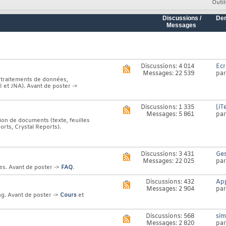
Outil
Discussions /
Der
Messages
Discussions: 4 014
Ecr
Voir
Messages: 22 539
pa
le
s, traitements de données,
flux
I et JNA). Avant de poster ->
RSS
de
ce
Discussions: 1 335
[iT
Voir
forum
Messages: 5 861
pa
le
tion de documents (texte, feuilles
flux
orts, Crystal Reports).
RSS
de
ce
forum
Discussions: 3 431
Ges
Voir
Messages: 22 025
pa
le
es. Avant de poster ->
FAQ
.
flux
RSS
Discussions: 432
App
Voir
de
Messages: 2 904
pa
le
ce
ng. Avant de poster ->
Cours
et
flux
forum
RSS
de
Discussions: 568
sim
Voir
ce
Messages: 2 820
pa
le