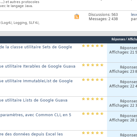
forum
...) et autres protocoles
flux
vec le langage Java.
RSS
de
Discussions: 563
lev
Voir
ce
Messages: 2 438
pa
le
forum
s (Log4J, Logging, SLF4J,
flux
RSS
de
ce
Réponses
/
Affich
forum
de la classe utilitaire Sets de Google
Réponse
Affichages: 21 
sse utilitaire Iterables de Google Guava
Réponse
Affichages: 23 
sse utilitaire ImmutableList de Google
Réponse
Affichages: 22 
sse utilitaire Lists de Google Guava
Réponse
Affichages: 22 
paramètres, avec Common CLI, en 5
Réponse
Affichages: 28 
ire des données depuis Excel les
Réponse