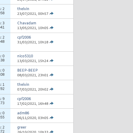
s:
2
thelvin
058
23/07/2021,
00h57
s:
3
Chavadam
041
13/05/2021,
10h05
s:
2
cpf2006
048
31/03/2021,
10h18
s:
0
nico5310
538
13/03/2021,
15h24
s:
0
BEEP-BEEP
108
08/03/2021,
23h01
s:
1
thelvin
392
07/03/2021,
20h02
s:
9
cpf2006
373
17/02/2021,
16h48
s:
0
adm86
855
06/11/2020,
03h05
s:
2
greer
872
26/10/2020,
10h33