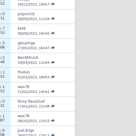
252
18/11/2022,
19h57
s:
0
popom31
431
28/09/2022,
11h29
s:
7
kkt8
753
06/09/2022,
16h50
s:
5
genamiga
568
27/05/2022,
16h47
s:
2
BenMitnicK
346
29/04/2022,
11h44
s:
1
thelvin
452
02/03/2022,
18h03
s:
1
wax78
752
22/02/2022,
14h41
s:
0
Rony Rauzduel
831
17/01/2022,
21h38
s:
1
wax78
087
08/10/2021,
12h33
s:
6
joel.drigo
706
28/07/2021,
17h12