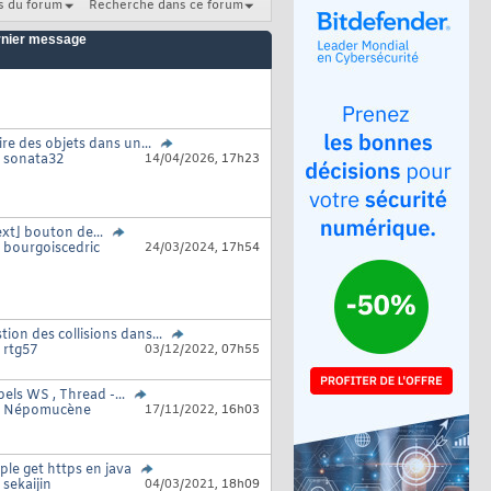
s du forum
Recherche dans ce forum
nier message
ire des objets dans un...
r
sonata32
14/04/2026,
17h23
ext] bouton de...
r
bourgoiscedric
24/03/2024,
17h54
tion des collisions dans...
r
rtg57
03/12/2022,
07h55
els WS , Thread -...
r
Népomucène
17/11/2022,
16h03
ple get https en java
r
sekaijin
04/03/2021,
18h09