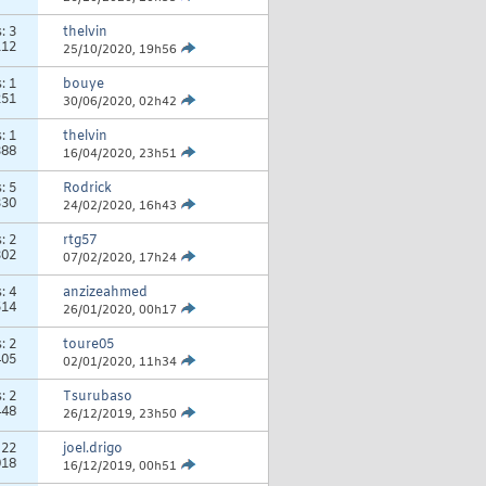
s:
3
thelvin
112
25/10/2020,
19h56
s:
1
bouye
251
30/06/2020,
02h42
s:
1
thelvin
388
16/04/2020,
23h51
s:
5
Rodrick
330
24/02/2020,
16h43
s:
2
rtg57
302
07/02/2020,
17h24
s:
4
anzizeahmed
514
26/01/2020,
00h17
s:
2
toure05
405
02/01/2020,
11h34
s:
2
Tsurubaso
448
26/12/2019,
23h50
:
22
joel.drigo
018
16/12/2019,
00h51