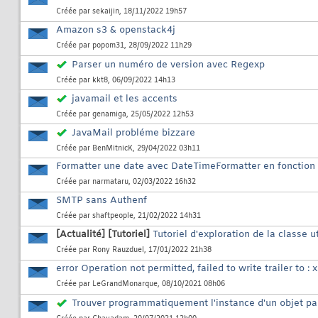
Créée par
sekaijin
, 18/11/2022 19h57
Amazon s3 & openstack4j
Créée par
popom31
, 28/09/2022 11h29
Parser un numéro de version avec Regexp
Créée par
kkt8
, 06/09/2022 14h13
javamail et les accents
Créée par
genamiga
, 25/05/2022 12h53
JavaMail probléme bizzare
Créée par
BenMitnicK
, 29/04/2022 03h11
Formatter une date avec DateTimeFormatter en fonction d
Créée par
narmataru
, 02/03/2022 16h32
SMTP sans Authenf
Créée par
shaftpeople
, 21/02/2022 14h31
[Actualité]
[Tutoriel]
Tutoriel d'exploration de la classe 
Créée par
Rony Rauzduel
, 17/01/2022 21h38
error Operation not permitted, failed to write trailer to : 
Créée par
LeGrandMonarque
, 08/10/2021 08h06
Trouver programmatiquement l'instance d'un objet par