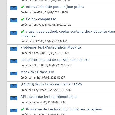
Créée par
Chavadam
, 20/07/2021 12h00
Interval de date pour un jour précis
Créée par
axel584
, 22/07/2021 17h09
Color - compareTo
Créée par
Chavadam
, 09/05/2021 10h22
class jacob outlook copier contenu docx et coller dans
imagines
Créée par
cpf2006
, 17/03/2021 09h21
Probleme Test d'integration Mockito
Créée par
nico5310
, 13/03/2021 15h24
Récupérer résultat de url API dans un .txt
Créée par
BEEP-BEEP
, 08/03/2021 23h01
Mockito et class File
Créée par
amira
, 07/03/2021 01h07
[JACOB] Souci Envoi de mail en JAVA
Créée par
lazylemon
, 05/06/2015 11h46
API Java pour lecteur biométrique
Créée par
adm86
, 06/11/2020 03h05
Problème de Lecture d'un fichier en Java/jena