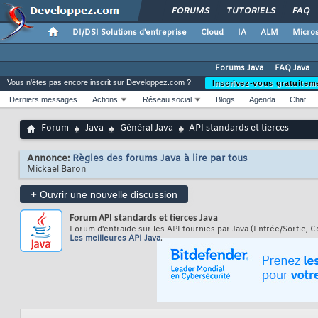
FORUMS
TUTORIELS
FAQ
DI/DSI Solutions d'entreprise
Cloud
IA
ALM
Micros
Forums Java
FAQ Java
Vous n'êtes pas encore inscrit sur Developpez.com ?
Inscrivez-vous gratuitem
Derniers messages
Actions
Réseau social
Blogs
Agenda
Chat
Forum
Java
Général Java
API standards et tierces
Annonce:
Règles des forums Java à lire par tous
Mickael Baron
+
Ouvrir une nouvelle discussion
Forum
API standards et tierces Java
Forum d'entraide sur les API fournies par Java (Entrée/Sortie, C
Les meilleures API Java
.