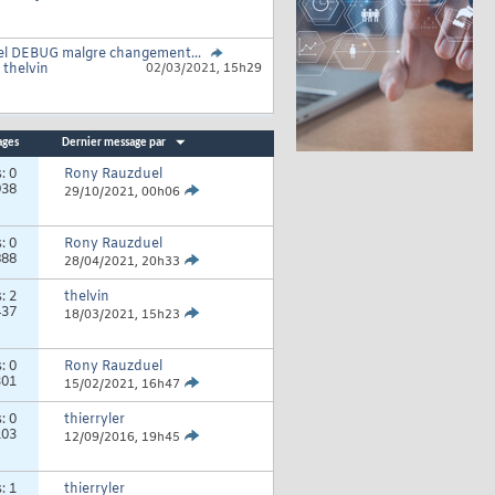
el DEBUG malgre changement...
r
thelvin
02/03/2021,
15h29
ages
Dernier message par
s:
0
Rony Rauzduel
938
29/10/2021,
00h06
s:
0
Rony Rauzduel
888
28/04/2021,
20h33
s:
2
thelvin
437
18/03/2021,
15h23
s:
0
Rony Rauzduel
301
15/02/2021,
16h47
s:
0
thierryler
103
12/09/2016,
19h45
s:
1
thierryler