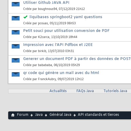
Utiliser Github JAVA API
Créée par
boughnous94
, 07/12/2019 21h12
liquibases springboot2 yaml questions
Créée par
pcouas
, 05/11/2019 06h53
Petit souci pour utilisation conversion de PDF
Créée par
K2carca
, 13/10/2019 18h44
Impression avec l'API Pdfbox et J2EE
Créée par
birkib
, 13/07/2010 03h31
Generer un document PDF à partir des données de POS
Créée par
babababa
, 06/10/2019 05h29
qr code qui génère un mail avec du html
Créée par
FranckAubry
, 09/07/2019 12h12
Actualités
FAQs Java
Tutoriels Java
Forum
Java
Général Java
API standards et tierces