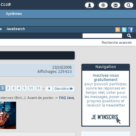
CLUB
Systèmes
a
JavaSearch
Recherche avancée
Navigation
23/10/2006
Affichages:
229 613
Inscrivez-vous
gratuitement
pour pouvoir participer,
...
1
2
3
4
5
11
51
suivre les réponses en
Dernière
temps réel, voter pour
les messages, poser vos
ternes (Birt...). Avant de poster ->
FAQ Java
,
propres questions et
recevoir la newsletter