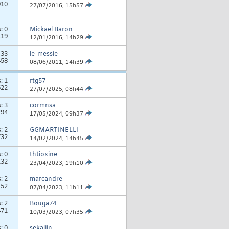
910
27/07/2016,
15h57
s:
0
Mickael Baron
119
12/01/2016,
14h29
:
33
le-messie
458
08/06/2011,
14h39
s:
1
rtg57
622
27/07/2025,
08h44
s:
3
cormnsa
294
17/05/2024,
09h37
s:
2
GGMARTINELLI
732
14/02/2024,
14h45
s:
0
thtioxine
132
23/04/2023,
19h10
s:
2
marcandre
452
07/04/2023,
11h11
s:
2
Bouga74
471
10/03/2023,
07h35
s:
0
sekaijin