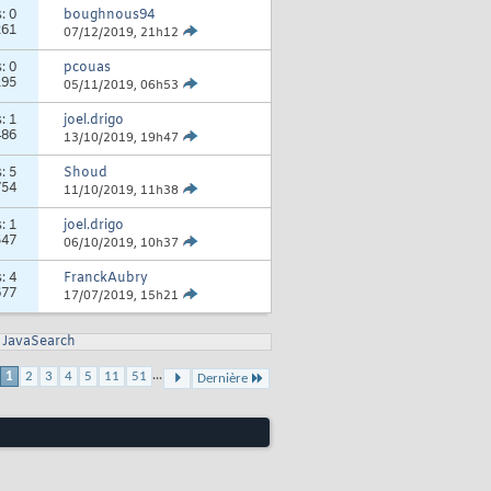
s:
0
boughnous94
261
07/12/2019,
21h12
s:
0
pcouas
195
05/11/2019,
06h53
s:
1
joel.drigo
486
13/10/2019,
19h47
s:
5
Shoud
754
11/10/2019,
11h38
s:
1
joel.drigo
547
06/10/2019,
10h37
s:
4
FranckAubry
677
17/07/2019,
15h21
JavaSearch
...
1
2
3
4
5
11
51
Dernière