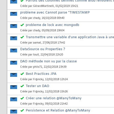
Parfois des colonnes définies comme Blob renvoient d
Créée par
GérardMartinelli
, 01/02/2019 15h21
probleme avec Cannot parse "TIMESTAMP
Créée par
chady
, 16/10/2018 00h40
probleme de lock avec mongodb
Créée par
chady
, 05/09/2018 19h04
Transmettre une variable d'une application Java à un
Créée par
aamat
, 27/06/2018 17h42
DataSource ou Properties ?
Créée par
touit
, 22/04/2018 22h20
DAO méthode non vu par la classe
Créée par
philo71
, 22/02/2018 23h39
Best Practices JPA
Créée par
Fr@ncky
, 12/02/2018 12h24
Tester un DAO
Créée par
Fr@ncky
, 11/02/2018 15h26
Créer une relation @ManyToMany
Créée par
Fr@ncky
, 09/02/2018 21h42
Persistence et Relation @ManyToMany