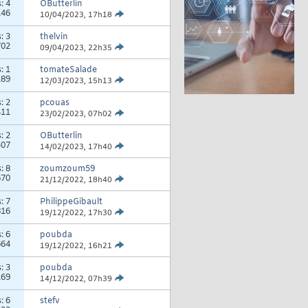
s:
4
OButterlin
146
10/04/2023,
17h18
s:
3
thelvin
702
09/04/2023,
22h35
s:
1
tomateSalade
189
12/03/2023,
15h13
s:
2
pcouas
411
23/02/2023,
07h02
s:
2
OButterlin
507
14/02/2023,
17h40
s:
8
zoumzoum59
670
21/12/2022,
18h40
s:
7
PhilippeGibault
816
19/12/2022,
17h30
s:
6
poubda
664
19/12/2022,
16h21
s:
3
poubda
169
14/12/2022,
07h39
s:
6
stefv