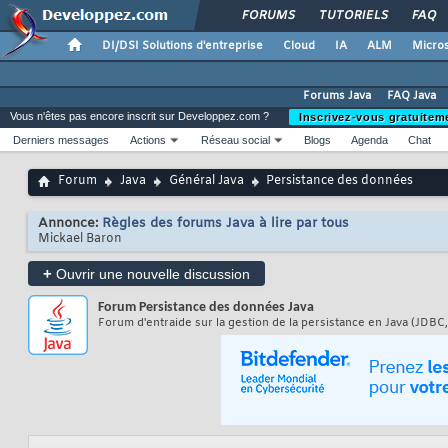
FORUMS
TUTORIELS
FAQ
DI/DSI Solutions d'entreprise
Cloud
IA
ALM
Micros
Forums Java
FAQ Java
Vous n'êtes pas encore inscrit sur Developpez.com ?
Inscrivez-vous gratuitem
Derniers messages
Actions
Réseau social
Blogs
Agenda
Chat
Forum
Java
Général Java
Persistance des données
Annonce:
Règles des forums Java à lire par tous
Mickael Baron
+
Ouvrir une nouvelle discussion
Forum
Persistance des données Java
Forum d'entraide sur la gestion de la persistance en Java (JDBC,