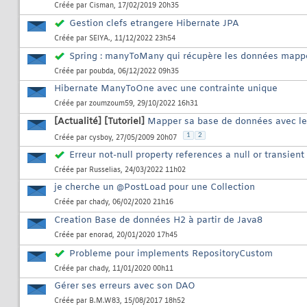
Créée par
Cisman
, 17/02/2019 20h35
Gestion clefs etrangere Hibernate JPA
Créée par
SEIYA.
, 11/12/2022 23h54
Spring : manyToMany qui récupère les données mapp
Créée par
poubda
, 06/12/2022 09h35
Hibernate ManyToOne avec une contrainte unique
Créée par
zoumzoum59
, 29/10/2022 16h31
[Actualité]
[Tutoriel]
Mapper sa base de données avec le
1
2
Créée par
cysboy
, 27/05/2009 20h07
Erreur not-null property references a null or transient
Créée par
Russelias
, 24/03/2022 11h02
je cherche un @PostLoad pour une Collection
Créée par
chady
, 06/02/2020 21h16
Creation Base de données H2 à partir de Java8
Créée par
enorad
, 20/01/2020 17h45
Probleme pour implements RepositoryCustom
Créée par
chady
, 11/01/2020 00h11
Gérer ses erreurs avec son DAO
Créée par
B.M.W83
, 15/08/2017 18h52