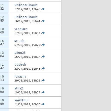
s:
1
PhilippeGibault
932
17/12/2019,
13h43
s:
2
PhilippeGibault
685
16/12/2019,
09h41
s:
0
yLaplace
660
17/09/2019,
10h14
s:
5
scrutin
747
04/09/2019,
19h27
s:
3
pifou25
484
16/07/2019,
16h14
s:
1
dupirefr
142
22/04/2019,
11h48
s:
0
fokaana
413
29/03/2019,
13h23
s:
6
atha2
860
19/03/2019,
22h27
s:
0
anisklioui
299
11/02/2019,
10h30