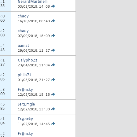
s:
1
GérardMartinelli
335
03/02/2019,
14h08
s:
0
chady
460
16/10/2018,
00h40
s:
2
chady
208
07/09/2018,
18h09
s:
4
aamat
043
29/06/2018,
11h27
s:
1
CalyphoZz
537
23/04/2018,
11h04
s:
2
philo71
985
01/03/2018,
21h27
s:
3
Fr@ncky
600
12/02/2018,
15h16
s:
5
JeitEmgie
885
12/02/2018,
13h30
s:
1
Fr@ncky
004
11/02/2018,
14h45
s:
2
Fr@ncky