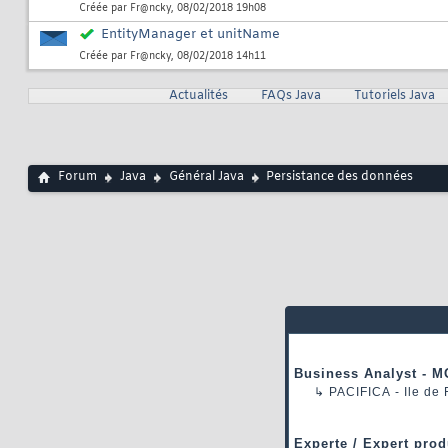
Créée par
Fr@ncky
, 08/02/2018 19h08
EntityManager et unitName
Créée par
Fr@ncky
, 08/02/2018 14h11
Actualités
FAQs Java
Tutoriels Java
Forum
Java
Général Java
Persistance des données
Business Analyst - M
↳
PACIFICA
- Ile de
Experte / Expert prod