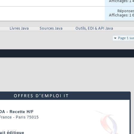
Affichages: 1 
Réponse
Affichages: 1 
Livres Java
Sources Java
Outils, EDI & API Java
Page 1 su
OA - Recette H/F
 France - Paris 75015
uit éditique