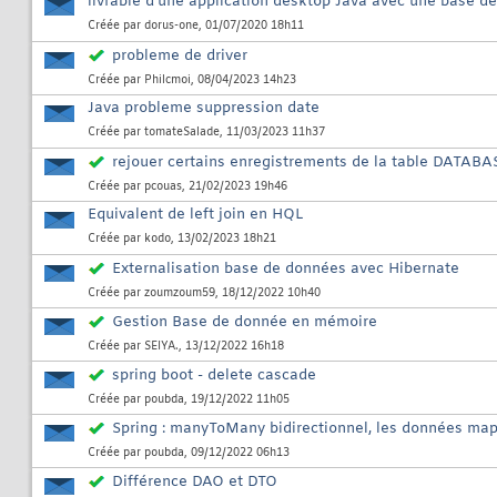
livrable d'une application desktop Java avec une base d
Créée par
dorus-one
, 01/07/2020 18h11
probleme de driver
Créée par
Philcmoi
, 08/04/2023 14h23
Java probleme suppression date
Créée par
tomateSalade
, 11/03/2023 11h37
rejouer certains enregistrements de la table DAT
Créée par
pcouas
, 21/02/2023 19h46
Equivalent de left join en HQL
Créée par
kodo
, 13/02/2023 18h21
Externalisation base de données avec Hibernate
Créée par
zoumzoum59
, 18/12/2022 10h40
Gestion Base de donnée en mémoire
Créée par
SEIYA.
, 13/12/2022 16h18
spring boot - delete cascade
Créée par
poubda
, 19/12/2022 11h05
Spring : manyToMany bidirectionnel, les données mapp
Créée par
poubda
, 09/12/2022 06h13
Différence DAO et DTO