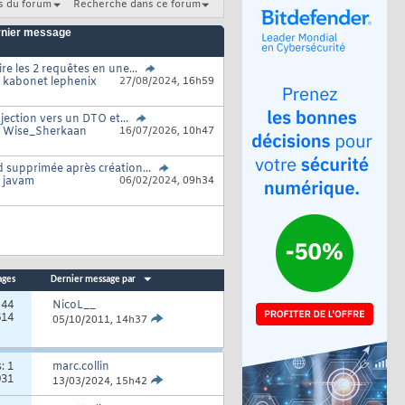
s du forum
Recherche dans ce forum
nier message
ire les 2 requêtes en une...
r
kabonet lephenix
27/08/2024,
16h59
jection vers un DTO et...
r
Wise_Sherkaan
16/07/2026,
10h47
 supprimée après création...
r
javam
06/02/2024,
09h34
ages
Dernier message par
:
44
NicoL__
614
05/10/2011,
14h37
s:
1
marc.collin
931
13/03/2024,
15h42