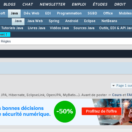
BLOGS
CHAT
NEWSLETTER
EMPLOI
ÉTUDES
DROIT
oft
Java
Dév. Web
EDI
Programmation
SGBD
Office
Mobiles
Java
Java Web
Spring
Android
Eclipse
NetBeans
Tutoriels Java
Livres Java
Vidéos Java
Sources Java
Outils, EDI & API Jav
ent !
Règles
Page 1 su
 JPA, Hibernate, EclipseLink, OpenJPA, MyBatis...). Avant de poster ->
Cours
et
FA