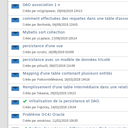
DAO association 1 n
Créée par
sn1girlpower
, 29/04/2019 22h13
comment effectuées des requetes dans une table d'assoc
Créée par
Bertholds
, 04/09/2019 22h55
Mybatis sort collection
Créée par
yLaplace
, 17/09/2019 10h14
persistance d'une vue
Créée par
scrutin
, 16/08/2019 01h09
persistance avec un modèle de données tricoté
Créée par
pifou25
, 09/07/2019 21h38
Mapping d'une table contenant plusieurs entités
Créée par
PolkovnikMedved
, 16/03/2018 14h16
Remplissement d'une table intermédiaire dans une rela
Créée par
fokaana
, 29/03/2019 13h23
Initialisation de la persistance et DAO.
Créée par
Fr@ncky
, 14/02/2018 13h34
Problème OC4J Oracle
Créée par
anisklioui
, 11/02/2019 10h30