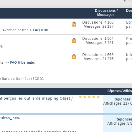
Outil
Discussions /
Der
Messages
Discussions: 4 106
Ecr
Voir
Messages: 23 197
pa
le
. Avant de poster ->
FAQ JDBC
.
flux
RSS
Discussions: 1 564
Pro
Voir
de
Messages: 7 421
pa
le
ce
).
flux
forum
RSS
Discussions: 4 668
bdd
Voir
de
Messages: 21 276
pa
le
ce
ster ->
FAQ Hibernate
.
flux
forum
RSS
de
ce
de Base de Données (SGBD).
forum
Réponses
/
Affich
 perçus les outils de mapping Objet /
Réponses
Affichages: 117 
equires_new
Réponse
Affichages: 9 