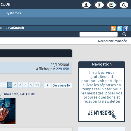
CLUB
Systèmes
a
JavaSearch
Recherche avancée
Navigation
23/10/2006
Affichages:
229 658
Inscrivez-vous
gratuitement
pour pouvoir participer,
...
r 22
1
2
3
4
5
11
suivre les réponses en
Dernière
temps réel, voter pour
les messages, poser vos
Q Hibernate
,
FAQ JDBC
.
propres questions et
recevoir la newsletter