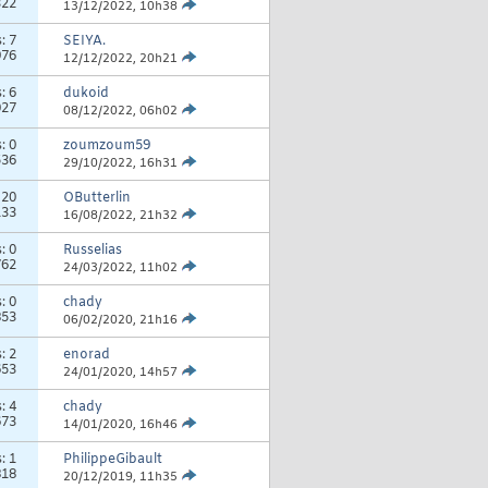
322
13/12/2022,
10h38
s:
7
SEIYA.
976
12/12/2022,
20h21
s:
6
dukoid
027
08/12/2022,
06h02
s:
0
zoumzoum59
536
29/10/2022,
16h31
:
20
OButterlin
133
16/08/2022,
21h32
s:
0
Russelias
762
24/03/2022,
11h02
s:
0
chady
853
06/02/2020,
21h16
s:
2
enorad
653
24/01/2020,
14h57
s:
4
chady
673
14/01/2020,
16h46
s:
1
PhilippeGibault
818
20/12/2019,
11h35