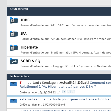
Sous-forums
JDBC
Forum d'entraide sur l'API JDBC pour l'accès aux bases de données
JPA
Forum d'entraide sur l'API de persistance JPA (Java Persistence API
Hibernate
Forum d'entraide sur l'implémentation JPA Hibernate. Avant de po
SGBD & SQL
Forum d'entraide sur le langage SQL et les Systèmes de Gestion 
Intitulé
/
Auteur
Important : Sondage :
[Actualité]
[Débat]
Comment sont
Relationnel (JPA, Hibernate, etc.) par vos DBA ?
1
2
3
Créée par
ego
, 15/11/2009 12h14
externaliser une methode pour gérer une transaction R
Créée par
flamant
, 13/03/2024 09h46