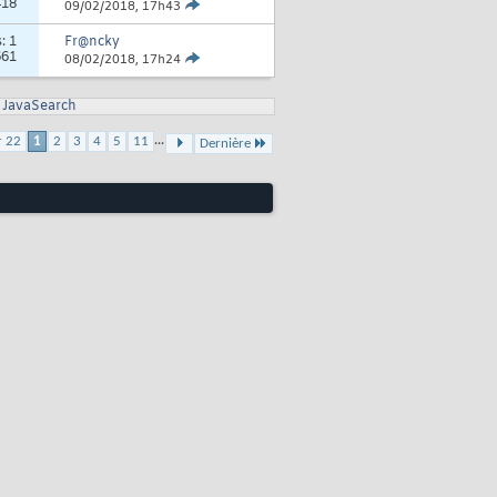
418
09/02/2018,
17h43
s:
1
Fr@ncky
661
08/02/2018,
17h24
JavaSearch
...
r 22
1
2
3
4
5
11
Dernière