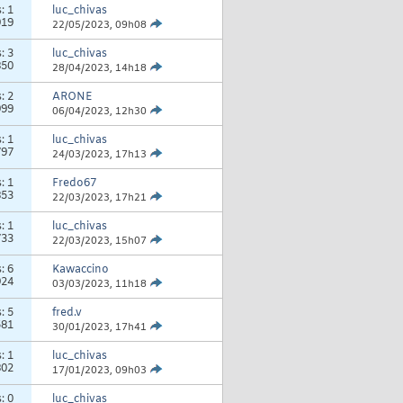
s:
1
luc_chivas
919
22/05/2023,
09h08
s:
3
luc_chivas
850
28/04/2023,
14h18
s:
2
ARONE
999
06/04/2023,
12h30
s:
1
luc_chivas
797
24/03/2023,
17h13
s:
1
Fredo67
853
22/03/2023,
17h21
s:
1
luc_chivas
733
22/03/2023,
15h07
s:
6
Kawaccino
924
03/03/2023,
11h18
s:
5
fred.v
581
30/01/2023,
17h41
s:
1
luc_chivas
802
17/01/2023,
09h03
s:
0
luc_chivas