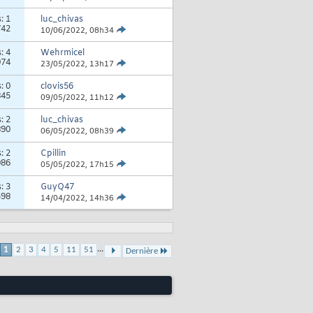
s:
1
luc_chivas
742
10/06/2022,
08h34
s:
4
Wehrmicel
974
23/05/2022,
13h17
s:
0
clovis56
845
09/05/2022,
11h12
s:
2
luc_chivas
890
06/05/2022,
08h39
s:
2
Cpillin
086
05/05/2022,
17h15
s:
3
GuyQ47
598
14/04/2022,
14h36
...
1
2
3
4
5
11
51
Dernière