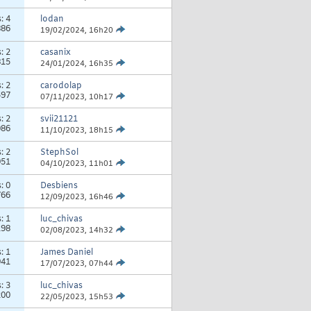
s:
4
lodan
886
19/02/2024,
16h20
s:
2
casanix
815
24/01/2024,
16h35
s:
2
carodolap
597
07/11/2023,
10h17
s:
2
svii21121
086
11/10/2023,
18h15
s:
2
StephSol
951
04/10/2023,
11h01
s:
0
Desbiens
766
12/09/2023,
16h46
s:
1
luc_chivas
198
02/08/2023,
14h32
s:
1
James Daniel
941
17/07/2023,
07h44
s:
3
luc_chivas
200
22/05/2023,
15h53