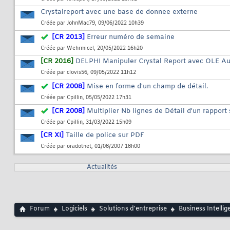
Crystalreport avec une base de donnee externe
Créée par
JohnMac79
, 09/06/2022 10h39
[CR 2013]
Erreur numéro de semaine
Créée par
Wehrmicel
, 20/05/2022 16h20
[CR 2016]
DELPHI Manipuler Crystal Report avec OLE A
Créée par
clovis56
, 09/05/2022 11h12
[CR 2008]
Mise en forme d'un champ de détail.
Créée par
Cpillin
, 05/05/2022 17h31
[CR 2008]
Multiplier Nb lignes de Détail d'un rapport
Créée par
Cpillin
, 31/03/2022 15h09
[CR XI]
Taille de police sur PDF
Créée par
oradotnet
, 01/08/2007 18h00
Actualités
Forum
Logiciels
Solutions d'entreprise
Business Intellig