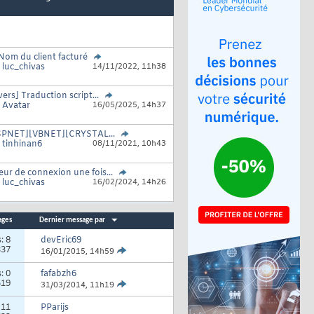
Nom du client facturé
r
luc_chivas
14/11/2022,
11h38
vers] Traduction script...
r
Avatar
16/05/2025,
14h37
SPNET][VBNET][CRYSTAL...
r
tinhinan6
08/11/2021,
10h43
eur de connexion une fois...
r
luc_chivas
16/02/2024,
14h26
ages
Dernier message par
s:
8
devEric69
337
16/01/2015,
14h59
s:
0
fafabzh6
519
31/03/2014,
11h19
:
11
PParijs