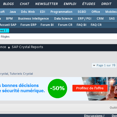
BLOGS
CHAT
NEWSLETTER
EMPLOI
ÉTUDES
DROIT
oft
Java
Dév. Web
EDI
Programmation
SGBD
Office
Mobiles
a
BPM
Business Intelligence
Data Science
ERP / PGI
CRM
SAS
Accueil SAP
Forum ERP
Forum BI
Forum CR
FAQ BI
FAQ CR
ent !
Règles
ence
SAP Crystal Reports
Page 1 sur 78
rystal
,
Tutoriels Crystal
Outil
Discussions /
Der