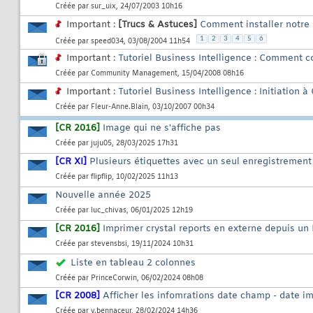
Créée par
sur_uix
, 24/07/2003 10h16
Important :
[Trucs & Astuces]
Comment installer notre .
1
2
3
4
5
6
Créée par
speed034
, 03/08/2004 11h54
Important :
Tutoriel Business Intelligence : Comment c
Créée par
Community Management
, 15/04/2008 08h16
Important :
Tutoriel Business Intelligence : Initiation 
Créée par
Fleur-Anne.Blain
, 03/10/2007 00h34
[CR 2016]
Image qui ne s'affiche pas
Créée par
juju05
, 28/03/2025 17h31
[CR XI]
Plusieurs étiquettes avec un seul enregistrement
Créée par
flipflip
, 10/02/2025 11h13
Nouvelle année 2025
Créée par
luc_chivas
, 06/01/2025 12h19
[CR 2016]
Imprimer crystal reports en externe depuis un
Créée par
stevensbsi
, 19/11/2024 10h31
Liste en tableau 2 colonnes
Créée par
PrinceCorwin
, 06/02/2024 08h08
[CR 2008]
Afficher les infomrations date champ - date i
Créée par
y.bennaceur
, 28/02/2024 14h36