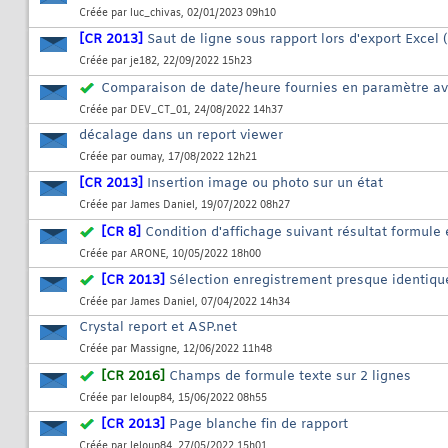
Créée par
luc_chivas
, 02/01/2023 09h10
[CR 2013]
Saut de ligne sous rapport lors d'export Excel (
Créée par
je182
, 22/09/2022 15h23
Comparaison de date/heure fournies en paramètre av
Créée par
DEV_CT_01
, 24/08/2022 14h37
décalage dans un report viewer
Créée par
oumay
, 17/08/2022 12h21
[CR 2013]
Insertion image ou photo sur un état
Créée par
James Daniel
, 19/07/2022 08h27
[CR 8]
Condition d'affichage suivant résultat formule 
Créée par
ARONE
, 10/05/2022 18h00
[CR 2013]
Sélection enregistrement presque identiqu
Créée par
James Daniel
, 07/04/2022 14h34
Crystal report et ASP.net
Créée par
Massigne
, 12/06/2022 11h48
[CR 2016]
Champs de formule texte sur 2 lignes
Créée par
leloup84
, 15/06/2022 08h55
[CR 2013]
Page blanche fin de rapport
Créée par
leloup84
, 27/05/2022 15h01