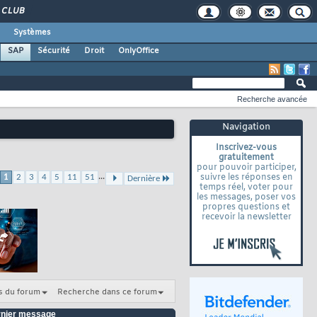
CLUB
Systèmes
SAP
Sécurité
Droit
OnlyOffice
Recherche avancée
Navigation
Inscrivez-vous
gratuitement
pour pouvoir participer,
...
suivre les réponses en
1
2
3
4
5
11
51
Dernière
temps réel, voter pour
les messages, poser vos
propres questions et
recevoir la newsletter
s du forum
Recherche dans ce forum
nier message