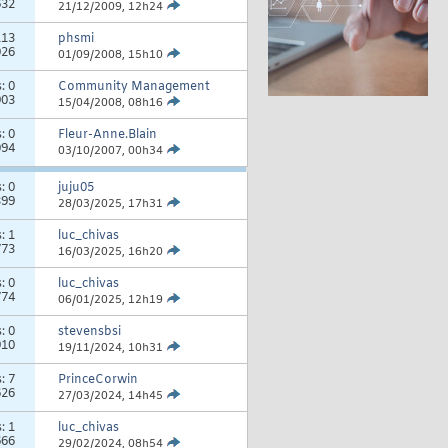
632
21/12/2009,
12h24
113
phsmi
026
01/09/2008,
15h10
s:
0
Community Management
903
15/04/2008,
08h16
s:
0
Fleur-Anne.Blain
094
03/10/2007,
00h34
s:
0
juju05
399
28/03/2025,
17h31
s:
1
luc_chivas
773
16/03/2025,
16h20
s:
0
luc_chivas
774
06/01/2025,
12h19
s:
0
stevensbsi
910
19/11/2024,
10h31
s:
7
PrinceCorwin
626
27/03/2024,
14h45
s:
1
luc_chivas
666
29/02/2024,
08h54