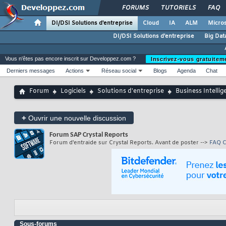
FORUMS
TUTORIELS
FAQ
DI/DSI Solutions d'entreprise
Cloud
IA
ALM
Micros
DI/DSI Solutions d'entreprise
Big Dat
Vous n'êtes pas encore inscrit sur Developpez.com ?
Inscrivez-vous gratuitem
Derniers messages
Actions
Réseau social
Blogs
Agenda
Chat
Forum
Logiciels
Solutions d'entreprise
Business Intellig
+
Ouvrir une nouvelle discussion
Forum
SAP Crystal Reports
Forum d'entraide sur Crystal Reports. Avant de poster -->
FAQ C
Sous-forums