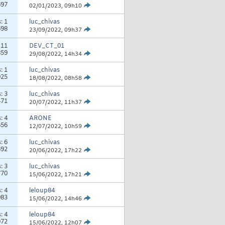
697
02/01/2023,
09h10
s:
1
luc_chivas
698
23/09/2022,
09h37
:
11
DEV_CT_01
859
29/08/2022,
14h34
s:
1
luc_chivas
925
18/08/2022,
08h58
s:
3
luc_chivas
471
20/07/2022,
11h37
s:
4
ARONE
656
12/07/2022,
10h59
s:
6
luc_chivas
692
20/06/2022,
17h22
s:
3
luc_chivas
770
15/06/2022,
17h21
s:
4
leloup84
983
15/06/2022,
14h46
s:
4
leloup84
072
15/06/2022,
12h07