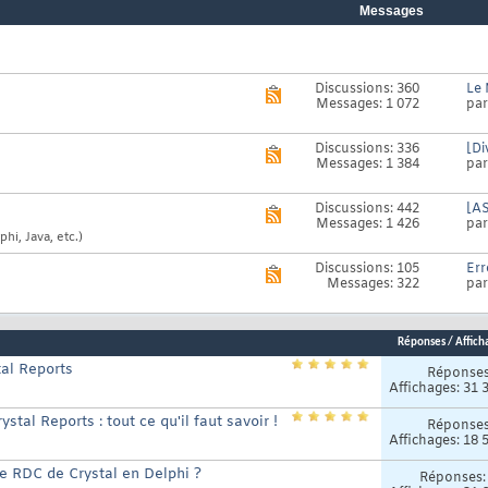
Messages
Discussions: 360
Le 
Voir
Messages: 1 072
pa
le
flux
RSS
Discussions: 336
[Di
Voir
de
Messages: 1 384
pa
le
ce
flux
forum
RSS
Discussions: 442
[A
Voir
de
Messages: 1 426
pa
le
ce
hi, Java, etc.)
flux
forum
RSS
Discussions: 105
Err
Voir
de
Messages: 322
pa
le
ce
flux
forum
RSS
de
Réponses
/
Affich
ce
forum
tal Reports
Réponse
Affichages: 31 
stal Reports : tout ce qu'il faut savoir !
Réponse
Affichages: 18 
e RDC de Crystal en Delphi ?
Réponses