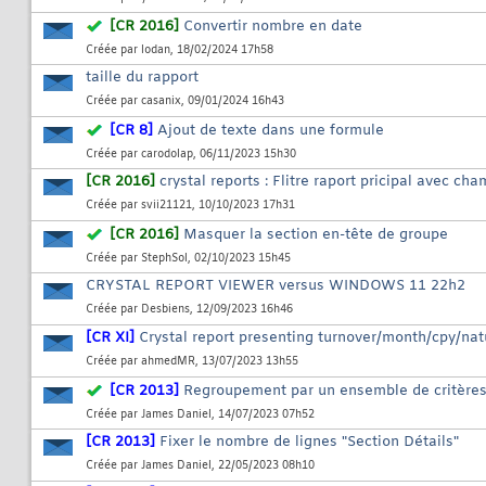
[CR 2016]
Convertir nombre en date
Créée par
lodan
, 18/02/2024 17h58
taille du rapport
Créée par
casanix
, 09/01/2024 16h43
[CR 8]
Ajout de texte dans une formule
Créée par
carodolap
, 06/11/2023 15h30
[CR 2016]
crystal reports : Flitre raport pricipal avec ch
Créée par
svii21121
, 10/10/2023 17h31
[CR 2016]
Masquer la section en-tête de groupe
Créée par
StephSol
, 02/10/2023 15h45
CRYSTAL REPORT VIEWER versus WINDOWS 11 22h2
Créée par
Desbiens
, 12/09/2023 16h46
[CR XI]
Crystal report presenting turnover/month/cpy/na
Créée par
ahmedMR
, 13/07/2023 13h55
[CR 2013]
Regroupement par un ensemble de critère
Créée par
James Daniel
, 14/07/2023 07h52
[CR 2013]
Fixer le nombre de lignes "Section Détails"
Créée par
James Daniel
, 22/05/2023 08h10