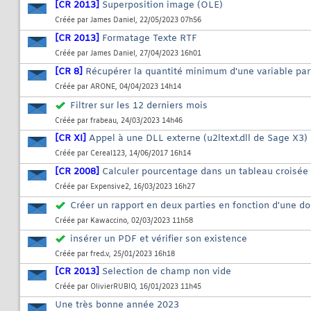
[CR 2013]
Superposition image (OLE)
Créée par
James Daniel
, 22/05/2023 07h56
[CR 2013]
Formatage Texte RTF
Créée par
James Daniel
, 27/04/2023 16h01
[CR 8]
Récupérer la quantité minimum d'une variable pa
Créée par
ARONE
, 04/04/2023 14h14
Filtrer sur les 12 derniers mois
Créée par
frabeau
, 24/03/2023 14h46
[CR XI]
Appel à une DLL externe (u2ltext.dll de Sage X3
Créée par
Cereal123
, 14/06/2017 16h14
[CR 2008]
Calculer pourcentage dans un tableau croisé
Créée par
Expensive2
, 16/03/2023 16h27
Créer un rapport en deux parties en fonction d'une d
Créée par
Kawaccino
, 02/03/2023 11h58
insérer un PDF et vérifier son existence
Créée par
fred.v
, 25/01/2023 16h18
[CR 2013]
Selection de champ non vide
Créée par
OlivierRUBIO
, 16/01/2023 11h45
Une très bonne année 2023