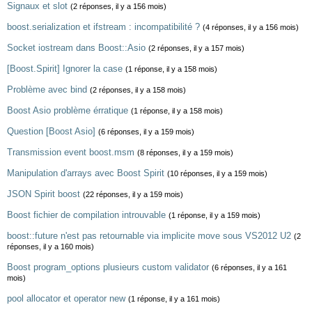
Signaux et slot
(2 réponses, il y a 156 mois)
boost.serialization et ifstream : incompatibilité ?
(4 réponses, il y a 156 mois)
Socket iostream dans Boost::Asio
(2 réponses, il y a 157 mois)
[Boost.Spirit] Ignorer la case
(1 réponse, il y a 158 mois)
Problème avec bind
(2 réponses, il y a 158 mois)
Boost Asio problème érratique
(1 réponse, il y a 158 mois)
Question [Boost Asio]
(6 réponses, il y a 159 mois)
Transmission event boost.msm
(8 réponses, il y a 159 mois)
Manipulation d'arrays avec Boost Spirit
(10 réponses, il y a 159 mois)
JSON Spirit boost
(22 réponses, il y a 159 mois)
Boost fichier de compilation introuvable
(1 réponse, il y a 159 mois)
boost::future n'est pas retournable via implicite move sous VS2012 U2
(2
réponses, il y a 160 mois)
Boost program_options plusieurs custom validator
(6 réponses, il y a 161
mois)
pool allocator et operator new
(1 réponse, il y a 161 mois)