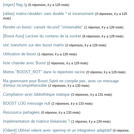
[regex] flag /g
(6 réponses, il y a 125 mois)
[ublas] matrix<double> vers double * et inversement
(3 réponses, il y a 125
mois)
Rendre un boost::variant récursif "streamable"
(1 réponse, il y a 126 mois)
[Boost Asio] Lecture du contenu de la socket
(8 réponses, il y a 128 mois)
std::transform sur des boost matrix
(2 réponses, il y a 128 mois)
Utilisation de boost
(1 réponse, il y a 129 mois)
liste chainée avec Boost
(2 réponses, il y a 129 mois)
Mettre "BOOST_ROT" dans le répertoire racine
(0 réponse, il y a 129 mois)
Ma grammaire pour Boost.Spirit ne compile pas, avec un message
d'erreur incompréhensible
(2 réponses, il y a 130 mois)
Compilation avec bibliothèque statique
(3 réponses, il y a 131 mois)
BOOST LOG message null
(2 réponses, il y a 133 mois)
Ressource partagées
(0 réponse, il y a 133 mois)
Implémentation de matrice linéarisée ?
(1 réponse, il y a 134 mois)
[Odeint] Utiliser odeint avec openmp et un integrateur adaptatif
(0 réponse,