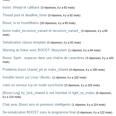
boost::thread et callback
(3 réponses, il y a 82 mois)
Thread pool et deadline_timer
(0 réponse, il y a 82 mois)
Boost, lu et InvertMatrix
(20 réponses, il y a 85 mois)
boost make_recursive_variant et recursive_variant_
(4 réponses, il y a 85
mois)
Sérialisation classe template
(2 réponses, il y a 92 mois)
Warning du linker avec BOOST::filesystem
(1 réponse, il y a 94 mois)
Boost::Spirit : espaces dans une chaîne de caractères
(3 réponses, il y a 100
mois)
Problème boost shared_ptr et make_shared
(4 réponses, il y a 100 mois)
Installer boost sur Linux Ubuntu.
(1 réponse, il y a 102 mois)
créer un serveur tcp en mode synchrone
(3 réponses, il y a 102 mois)
[Boost.Log] try_lock_shared is not member of light_rw_mutex
(6 réponses,
il y a 114 mois)
Chat avec Boost asio et pointeurs intelligents
(1 réponse, il y a 114 mois)
De-sérialization BOOST sans le programme final
(3 réponses, il y a 122 mois)