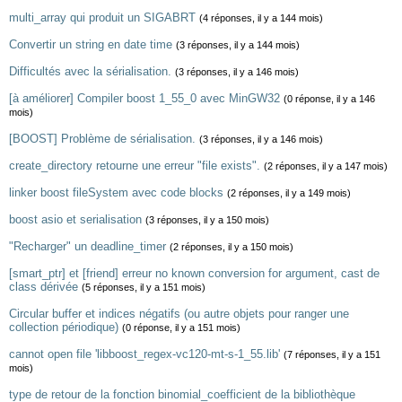
multi_array qui produit un SIGABRT
(4 réponses, il y a 144 mois)
Convertir un string en date time
(3 réponses, il y a 144 mois)
Difficultés avec la sérialisation.
(3 réponses, il y a 146 mois)
[à améliorer] Compiler boost 1_55_0 avec MinGW32
(0 réponse, il y a 146
mois)
[BOOST] Problème de sérialisation.
(3 réponses, il y a 146 mois)
create_directory retourne une erreur "file exists".
(2 réponses, il y a 147 mois)
linker boost fileSystem avec code blocks
(2 réponses, il y a 149 mois)
boost asio et serialisation
(3 réponses, il y a 150 mois)
"Recharger" un deadline_timer
(2 réponses, il y a 150 mois)
[smart_ptr] et [friend] erreur no known conversion for argument, cast de
class dérivée
(5 réponses, il y a 151 mois)
Circular buffer et indices négatifs (ou autre objets pour ranger une
collection périodique)
(0 réponse, il y a 151 mois)
cannot open file 'libboost_regex-vc120-mt-s-1_55.lib'
(7 réponses, il y a 151
mois)
type de retour de la fonction binomial_coefficient de la bibliothèque