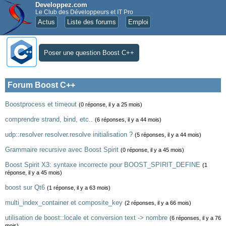
Developpez.com
Le Club des Développeurs et IT Pro
Actus
Liste des forums
Emploi
Poser une question Boost C++
Forum Boost C++
Boostprocess et timeout
(0 réponse, il y a 25 mois)
comprendre strand, bind, etc..
(6 réponses, il y a 44 mois)
udp::resolver resolver.resolve initialisation ?
(5 réponses, il y a 44 mois)
Grammaire recursive avec Boost Spirit
(0 réponse, il y a 45 mois)
Boost Spirit X3: syntaxe incorrecte pour BOOST_SPIRIT_DEFINE
(1
réponse, il y a 45 mois)
boost sur Qt6
(1 réponse, il y a 63 mois)
multi_index_container et composite_key
(2 réponses, il y a 66 mois)
utilisation de boost::locale et conversion text -> nombre
(6 réponses, il y a 76
mois)