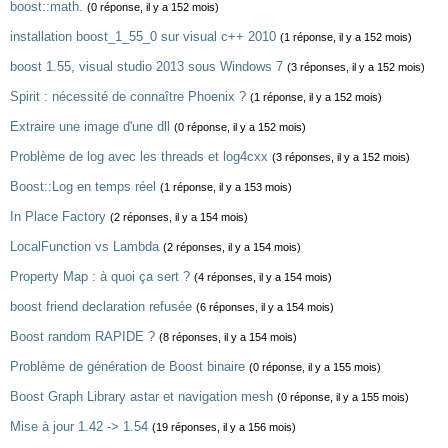
boost::math.
(0 réponse, il y a 152 mois)
installation boost_1_55_0 sur visual c++ 2010
(1 réponse, il y a 152 mois)
boost 1.55, visual studio 2013 sous Windows 7
(3 réponses, il y a 152 mois)
Spirit : nécessité de connaître Phoenix ?
(1 réponse, il y a 152 mois)
Extraire une image d'une dll
(0 réponse, il y a 152 mois)
Problème de log avec les threads et log4cxx
(3 réponses, il y a 152 mois)
Boost::Log en temps réel
(1 réponse, il y a 153 mois)
In Place Factory
(2 réponses, il y a 154 mois)
LocalFunction vs Lambda
(2 réponses, il y a 154 mois)
Property Map : à quoi ça sert ?
(4 réponses, il y a 154 mois)
boost friend declaration refusée
(6 réponses, il y a 154 mois)
Boost random RAPIDE ?
(8 réponses, il y a 154 mois)
Problème de génération de Boost binaire
(0 réponse, il y a 155 mois)
Boost Graph Library astar et navigation mesh
(0 réponse, il y a 155 mois)
Mise à jour 1.42 -> 1.54
(19 réponses, il y a 156 mois)