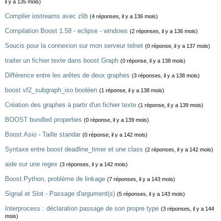
il y a 135 mois)
Compiler iostreams avec zlib
(4 réponses, il y a 136 mois)
Compilation Boost 1.58 - eclipse - windows
(2 réponses, il y a 136 mois)
Soucis pour la connexion sur mon serveur telnet
(0 réponse, il y a 137 mois)
traiter un fichier texte dans boost Graph
(0 réponse, il y a 138 mois)
Différence entre les arêtes de deux graphes
(3 réponses, il y a 138 mois)
boost vf2_subgraph_iso booléen
(1 réponse, il y a 138 mois)
Création des graphes à partir d'un fichier texte
(1 réponse, il y a 139 mois)
BOOST bundled properties
(0 réponse, il y a 139 mois)
Boost.Asio - Taille standar
(0 réponse, il y a 142 mois)
Syntaxe entre boost deadline_timer et une class
(2 réponses, il y a 142 mois)
aide sur une regex
(3 réponses, il y a 142 mois)
Boost.Python, problème de linkage
(7 réponses, il y a 143 mois)
Signal et Slot - Passage d'argument(s)
(5 réponses, il y a 143 mois)
Interprocess : déclaration passage de son propre type
(3 réponses, il y a 144
mois)