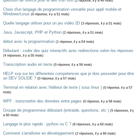
question de novice pour le dev d'un soft
(1 réponse, il y a 48 mois)
Choix d'un langage de programmation versatile pour appli mobile et
Windows/Linux
(0 réponse, il y a 51 mois)
Quelle langage utiliser pour un jeu vidéo 2D
(3 réponses, il y a 51 mois)
Java, Javascript, PHP et Python
(2 réponses, il y a 51 mois)
debut avec la programmation
(1 réponse, il y a 54 mois)
Débutant : coder des quiz interactifs avec redirections selon les réponses
(4 réponses, il y a 55 mois)
Transcription audio en texte
(0 réponse, il y a 56 mois)
HELP svp sur les differentes competences que je dois posseder pour être
un DEV SOLIDE ?
(0 réponse, il y a 57 mois)
Terminal en relation avec l'éditeur de texte ( sous linux )
(0 réponse, il y a 57
mois)
WPF : transmettre des données entre pages
(0 réponse, il y a 58 mois)
Groupe de programmeur débutant (entraide, questions, etc )
(5 réponses, il y
a 60 mois)
Langage le plus rapide : python ou C ?
(8 réponses, il y a 60 mois)
Comment s'améliorer en développement
(2 réponses, il y a 66 mois)