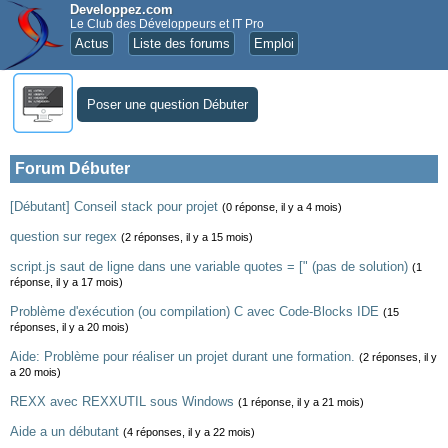
Developpez.com
Le Club des Développeurs et IT Pro
Actus
Liste des forums
Emploi
Poser une question Débuter
Forum Débuter
[Débutant] Conseil stack pour projet
(0 réponse, il y a 4 mois)
question sur regex
(2 réponses, il y a 15 mois)
script.js saut de ligne dans une variable quotes = [" (pas de solution)
(1
réponse, il y a 17 mois)
Problème d'exécution (ou compilation) C avec Code-Blocks IDE
(15
réponses, il y a 20 mois)
Aide: Problème pour réaliser un projet durant une formation.
(2 réponses, il y
a 20 mois)
REXX avec REXXUTIL sous Windows
(1 réponse, il y a 21 mois)
Aide a un débutant
(4 réponses, il y a 22 mois)