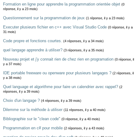
Formation en ligne pour apprendre la programmation orientée objet
(0
réponse, il y a 23 mois)
Questionnement sur la programmation de jeux
(1 réponse, il y a 23 mois)
Executer plusieurs fichier en c++ avec Visual Studio Code
(0 réponse, il y a
31 mois)
Code propre et fonctions courtes.
(4 réponses, il y a 34 mois)
quel langage apprendre à utiliser?
(3 réponses, il y a 35 mois)
Nouveau projet et j'y connait rien de chez rien en programation
(0 réponse, il
y a 37 mois)
IDE portable freeware ou openware pour plusieurs langages ?
(2 réponses, il
y a 38 mois)
Quel language et algorithme pour faire un calendrier avec rappel?
(2
réponses, il y a 39 mois)
Choix d'un langage ?
(4 réponses, il y a 39 mois)
Dilemme sur la méthode à utiliser
(11 réponses, il y a 40 mois)
Bibliographie sur le "clean code"
(0 réponse, il y a 40 mois)
Programmation en c# pour mobile
(2 réponses, il y a 43 mois)