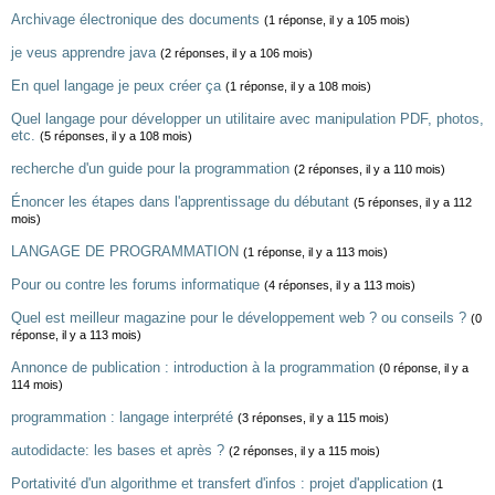
Archivage électronique des documents
(1 réponse, il y a 105 mois)
je veus apprendre java
(2 réponses, il y a 106 mois)
En quel langage je peux créer ça
(1 réponse, il y a 108 mois)
Quel langage pour développer un utilitaire avec manipulation PDF, photos,
etc.
(5 réponses, il y a 108 mois)
recherche d'un guide pour la programmation
(2 réponses, il y a 110 mois)
Énoncer les étapes dans l'apprentissage du débutant
(5 réponses, il y a 112
mois)
LANGAGE DE PROGRAMMATION
(1 réponse, il y a 113 mois)
Pour ou contre les forums informatique
(4 réponses, il y a 113 mois)
Quel est meilleur magazine pour le développement web ? ou conseils ?
(0
réponse, il y a 113 mois)
Annonce de publication : introduction à la programmation
(0 réponse, il y a
114 mois)
programmation : langage interprété
(3 réponses, il y a 115 mois)
autodidacte: les bases et après ?
(2 réponses, il y a 115 mois)
Portativité d'un algorithme et transfert d'infos : projet d'application
(1