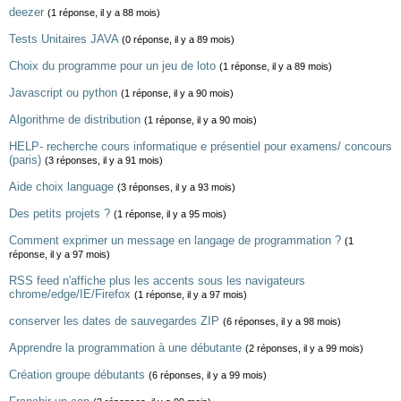
deezer
(1 réponse, il y a 88 mois)
Tests Unitaires JAVA
(0 réponse, il y a 89 mois)
Choix du programme pour un jeu de loto
(1 réponse, il y a 89 mois)
Javascript ou python
(1 réponse, il y a 90 mois)
Algorithme de distribution
(1 réponse, il y a 90 mois)
HELP- recherche cours informatique e présentiel pour examens/ concours
(paris)
(3 réponses, il y a 91 mois)
Aide choix language
(3 réponses, il y a 93 mois)
Des petits projets ?
(1 réponse, il y a 95 mois)
Comment exprimer un message en langage de programmation ?
(1
réponse, il y a 97 mois)
RSS feed n'affiche plus les accents sous les navigateurs
chrome/edge/IE/Firefox
(1 réponse, il y a 97 mois)
conserver les dates de sauvegardes ZIP
(6 réponses, il y a 98 mois)
Apprendre la programmation à une débutante
(2 réponses, il y a 99 mois)
Création groupe débutants
(6 réponses, il y a 99 mois)