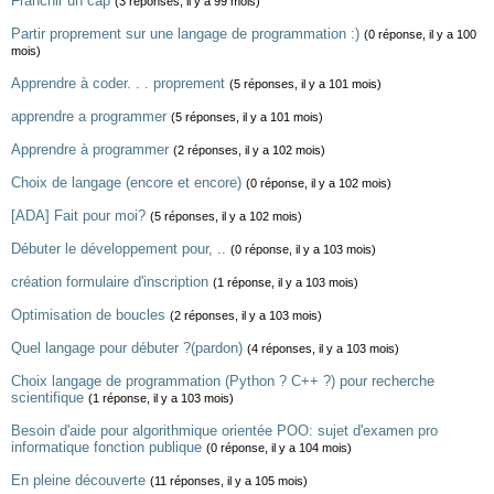
Franchir un cap
(3 réponses, il y a 99 mois)
Partir proprement sur une langage de programmation :)
(0 réponse, il y a 100
mois)
Apprendre à coder. . . proprement
(5 réponses, il y a 101 mois)
apprendre a programmer
(5 réponses, il y a 101 mois)
Apprendre à programmer
(2 réponses, il y a 102 mois)
Choix de langage (encore et encore)
(0 réponse, il y a 102 mois)
[ADA] Fait pour moi?
(5 réponses, il y a 102 mois)
Débuter le développement pour, ..
(0 réponse, il y a 103 mois)
création formulaire d'inscription
(1 réponse, il y a 103 mois)
Optimisation de boucles
(2 réponses, il y a 103 mois)
Quel langage pour débuter ?(pardon)
(4 réponses, il y a 103 mois)
Choix langage de programmation (Python ? C++ ?) pour recherche
scientifique
(1 réponse, il y a 103 mois)
Besoin d'aide pour algorithmique orientée POO: sujet d'examen pro
informatique fonction publique
(0 réponse, il y a 104 mois)
En pleine découverte
(11 réponses, il y a 105 mois)