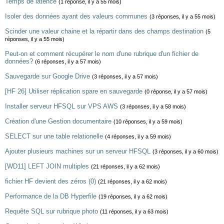
Temps de latence
(1 réponse, il y a 55 mois)
Isoler des données ayant des valeurs communes
(3 réponses, il y a 55 mois)
Scinder une valeur chaine et la répartir dans des champs destination
(5
réponses, il y a 55 mois)
Peut-on et comment récupérer le nom d'une rubrique d'un fichier de
données?
(6 réponses, il y a 57 mois)
Sauvegarde sur Google Drive
(3 réponses, il y a 57 mois)
[HF 26] Utiliser réplication spare en sauvegarde
(0 réponse, il y a 57 mois)
Installer serveur HFSQL sur VPS AWS
(3 réponses, il y a 58 mois)
Création d'une Gestion documentaire
(10 réponses, il y a 59 mois)
SELECT sur une table relationelle
(4 réponses, il y a 59 mois)
Ajouter plusieurs machines sur un serveur HFSQL
(3 réponses, il y a 60 mois)
[WD11] LEFT JOIN multiples
(21 réponses, il y a 62 mois)
fichier HF devient des zéros (0)
(21 réponses, il y a 62 mois)
Performance de la DB Hyperfile
(19 réponses, il y a 62 mois)
Requête SQL sur rubrique photo
(11 réponses, il y a 63 mois)