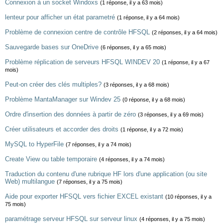
Connexion à un socket Windoxs
(1 réponse, il y a 63 mois)
lenteur pour afficher un état parametré
(1 réponse, il y a 64 mois)
Problème de connexion centre de contrôle HFSQL
(2 réponses, il y a 64 mois)
Sauvegarde bases sur OneDrive
(6 réponses, il y a 65 mois)
Problème réplication de serveurs HFSQL WINDEV 20
(1 réponse, il y a 67
mois)
Peut-on créer des clés multiples?
(3 réponses, il y a 68 mois)
Problème MantaManager sur Windev 25
(0 réponse, il y a 68 mois)
Ordre d'insertion des données à partir de zéro
(3 réponses, il y a 69 mois)
Créer utilisateurs et accorder des droits
(1 réponse, il y a 72 mois)
MySQL to HyperFile
(7 réponses, il y a 74 mois)
Create View ou table temporaire
(4 réponses, il y a 74 mois)
Traduction du contenu d'une rubrique HF lors d'une application (ou site
Web) multilangue
(7 réponses, il y a 75 mois)
Aide pour exporter HFSQL vers fichier EXCEL existant
(10 réponses, il y a
75 mois)
paramétrage serveur HFSQL sur serveur linux
(4 réponses, il y a 75 mois)