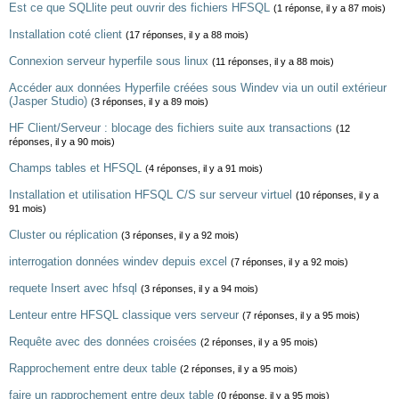
Est ce que SQLlite peut ouvrir des fichiers HFSQL
(1 réponse, il y a 87 mois)
Installation coté client
(17 réponses, il y a 88 mois)
Connexion serveur hyperfile sous linux
(11 réponses, il y a 88 mois)
Accéder aux données Hyperfile créées sous Windev via un outil extérieur
(Jasper Studio)
(3 réponses, il y a 89 mois)
HF Client/Serveur : blocage des fichiers suite aux transactions
(12
réponses, il y a 90 mois)
Champs tables et HFSQL
(4 réponses, il y a 91 mois)
Installation et utilisation HFSQL C/S sur serveur virtuel
(10 réponses, il y a
91 mois)
Cluster ou réplication
(3 réponses, il y a 92 mois)
interrogation données windev depuis excel
(7 réponses, il y a 92 mois)
requete Insert avec hfsql
(3 réponses, il y a 94 mois)
Lenteur entre HFSQL classique vers serveur
(7 réponses, il y a 95 mois)
Requête avec des données croisées
(2 réponses, il y a 95 mois)
Rapprochement entre deux table
(2 réponses, il y a 95 mois)
faire un rapprochement entre deux table
(0 réponse, il y a 95 mois)