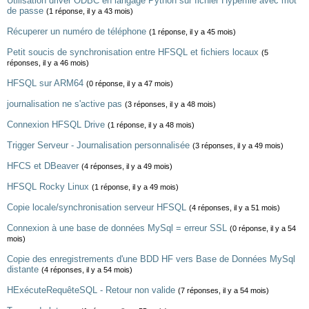
Utilisation driver ODBC en langage Python sur fichier Hyperfile avec mot
de passe
(1 réponse, il y a 43 mois)
Récuperer un numéro de téléphone
(1 réponse, il y a 45 mois)
Petit soucis de synchronisation entre HFSQL et fichiers locaux
(5
réponses, il y a 46 mois)
HFSQL sur ARM64
(0 réponse, il y a 47 mois)
journalisation ne s'active pas
(3 réponses, il y a 48 mois)
Connexion HFSQL Drive
(1 réponse, il y a 48 mois)
Trigger Serveur - Journalisation personnalisée
(3 réponses, il y a 49 mois)
HFCS et DBeaver
(4 réponses, il y a 49 mois)
HFSQL Rocky Linux
(1 réponse, il y a 49 mois)
Copie locale/synchronisation serveur HFSQL
(4 réponses, il y a 51 mois)
Connexion à une base de données MySql = erreur SSL
(0 réponse, il y a 54
mois)
Copie des enregistrements d'une BDD HF vers Base de Données MySql
distante
(4 réponses, il y a 54 mois)
HExécuteRequêteSQL - Retour non valide
(7 réponses, il y a 54 mois)