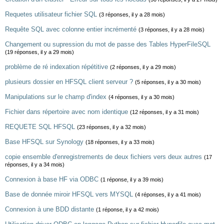
Requetes utilisateur fichier SQL
(3 réponses, il y a 28 mois)
Requête SQL avec colonne entier incrémenté
(3 réponses, il y a 28 mois)
Changement ou supression du mot de passe des Tables HyperFileSQL
(19 réponses, il y a 29 mois)
problème de ré indexation répétitive
(2 réponses, il y a 29 mois)
plusieurs dossier en HFSQL client serveur ?
(5 réponses, il y a 30 mois)
Manipulations sur le champ d'index
(4 réponses, il y a 30 mois)
Fichier dans répertoire avec nom identique
(12 réponses, il y a 31 mois)
REQUETE SQL HFSQL
(23 réponses, il y a 32 mois)
Base HFSQL sur Synology
(18 réponses, il y a 33 mois)
copie ensemble d'enregistrements de deux fichiers vers deux autres
(17
réponses, il y a 34 mois)
Connexion à base HF via ODBC
(1 réponse, il y a 39 mois)
Base de donnée miroir HFSQL vers MYSQL
(4 réponses, il y a 41 mois)
Connexion à une BDD distante
(1 réponse, il y a 42 mois)