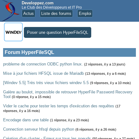
Developpez.com
Le Club des Développeurs et IT Pro
Actus
Liste des forums
Emploi
Poser une question HyperFileSQL
Forum HyperFileSQL
probleme de connection ODBC python linux.
(2 réponses, il y a 13 jours)
Mise à jour fichiers HFSQL issue de Mariadb
(13 réponses, il y a 6 mois)
[Windev 5.5] Très très vieux fichiers windev 5.5
(9 réponses, il y a 10 mois)
Galère au boulot, impossible de retrouver HyperFile Password Recovery
Tool
(0 réponse, il y a 15 mois)
Vider le cache pour tester les temps d'exécution des requêtes
(17
réponses, il y a 16 mois)
Encodage dans une table
(1 réponse, il y a 23 mois)
Connection serveur hfsql depuis python
(6 réponses, il y a 26 mois)
Création d'un cluster - Erreur sur tous les noeuds
(50 réponses, il y a 27 mois)