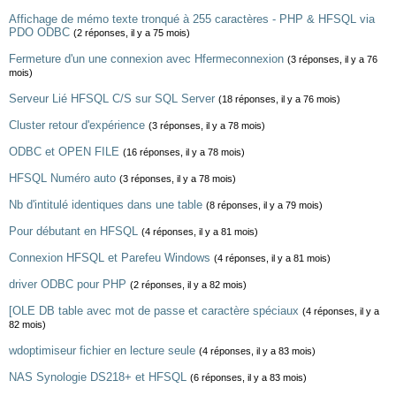
Affichage de mémo texte tronqué à 255 caractères - PHP & HFSQL via
PDO ODBC
(2 réponses, il y a 75 mois)
Fermeture d'un une connexion avec Hfermeconnexion
(3 réponses, il y a 76
mois)
Serveur Lié HFSQL C/S sur SQL Server
(18 réponses, il y a 76 mois)
Cluster retour d'expérience
(3 réponses, il y a 78 mois)
ODBC et OPEN FILE
(16 réponses, il y a 78 mois)
HFSQL Numéro auto
(3 réponses, il y a 78 mois)
Nb d'intitulé identiques dans une table
(8 réponses, il y a 79 mois)
Pour débutant en HFSQL
(4 réponses, il y a 81 mois)
Connexion HFSQL et Parefeu Windows
(4 réponses, il y a 81 mois)
driver ODBC pour PHP
(2 réponses, il y a 82 mois)
[OLE DB table avec mot de passe et caractère spéciaux
(4 réponses, il y a
82 mois)
wdoptimiseur fichier en lecture seule
(4 réponses, il y a 83 mois)
NAS Synologie DS218+ et HFSQL
(6 réponses, il y a 83 mois)