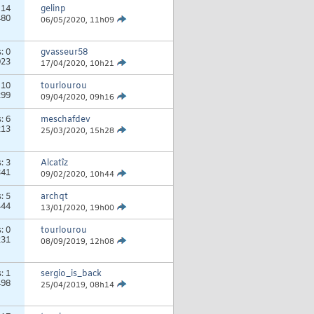
:
14
gelinp
480
06/05/2020,
11h09
s:
0
gvasseur58
023
17/04/2020,
10h21
:
10
tourlourou
299
09/04/2020,
09h16
s:
6
meschafdev
213
25/03/2020,
15h28
s:
3
Alcatîz
341
09/02/2020,
10h44
s:
5
archqt
444
13/01/2020,
19h00
s:
0
tourlourou
231
08/09/2019,
12h08
s:
1
sergio_is_back
498
25/04/2019,
08h14