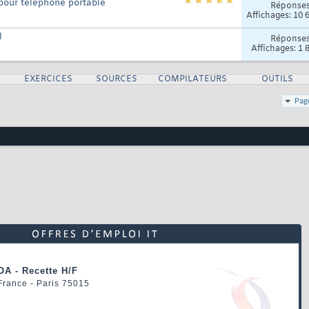
 pour téléphone portable
Réponse
Affichages: 10 
l
Réponse
Affichages: 1 
S
EXERCICES
SOURCES
COMPILATEURS
OUTILS
Pag
OA - Recette H/F
 France - Paris 75015