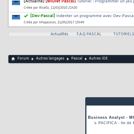
[Actualité]
[MIDlet Pascal]
Tutoriel : Programmer un jeu
Créée par
Alcatîz
, 11/03/2010 21h20
[Dev-Pascal]
Indenter un programme avec Dev-Pasca
Créée par
Infopassion
, 21/05/2017 15h49
Actualités
F.A.Q PASCAL
TUTORIEL
Forum
Autres langages
Pascal
Autres IDE
Business Analyst - M
↳
PACIFICA
- Ile de