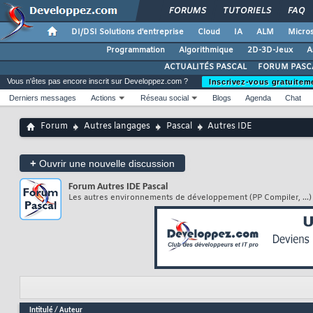
FORUMS
TUTORIELS
FAQ
DI/DSI Solutions d'entreprise
Cloud
IA
ALM
Micros
Programmation
Algorithmique
2D-3D-Jeux
A
ACTUALITÉS PASCAL
FORUM PASC
Vous n'êtes pas encore inscrit sur Developpez.com ?
Inscrivez-vous gratuitem
Derniers messages
Actions
Réseau social
Blogs
Agenda
Chat
Forum
Autres langages
Pascal
Autres IDE
+
Ouvrir une nouvelle discussion
Forum
Autres IDE Pascal
Les autres environnements de développement (PP Compiler, ...)
Intitulé
/
Auteur