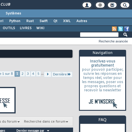
CLUB
Systèmes
rl
Python
Rust
Swift
Qt
XML
Autres
OUTILS
LIVRES
WIKI
Recherche avancée
Navigation
Inscrivez-vous
gratuitement
pour pouvoir participer,
...
suivre les réponses en
e 1 sur 8
1
2
3
4
5
Dernière
temps réel, voter pour
les messages, poser vos
propres questions et
recevoir la newsletter
s du forum
Recherche dans ce forum
ages
Dernier message par