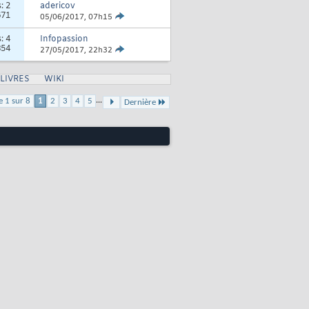
s:
2
adericov
671
05/06/2017,
07h15
s:
4
Infopassion
854
27/05/2017,
22h32
LIVRES
WIKI
...
e 1 sur 8
1
2
3
4
5
Dernière