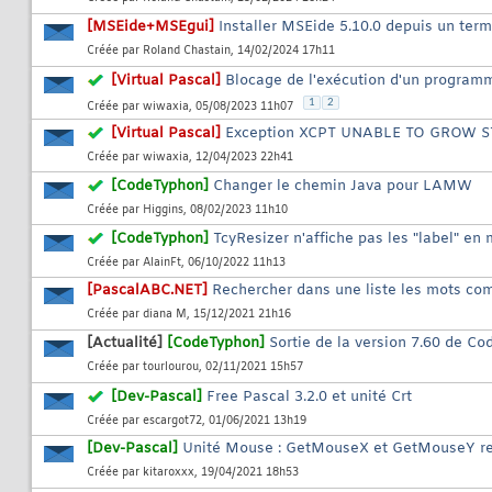
[MSEide+MSEgui]
Installer MSEide 5.10.0 depuis un term
Créée par
Roland Chastain
, 14/02/2024 17h11
[Virtual Pascal]
Blocage de l'exécution d'un program
1
2
Créée par
wiwaxia
, 05/08/2023 11h07
[Virtual Pascal]
Exception XCPT UNABLE TO GROW 
Créée par
wiwaxia
, 12/04/2023 22h41
[CodeTyphon]
Changer le chemin Java pour LAMW
Créée par
Higgins
, 08/02/2023 11h10
[CodeTyphon]
TcyResizer n'affiche pas les "label" e
Créée par
AlainFt
, 06/10/2022 11h13
[PascalABC.NET]
Rechercher dans une liste les mots com
Créée par
diana M
, 15/12/2021 21h16
[Actualité]
[CodeTyphon]
Sortie de la version 7.60 de C
Créée par
tourlourou
, 02/11/2021 15h57
[Dev-Pascal]
Free Pascal 3.2.0 et unité Crt
Créée par
escargot72
, 01/06/2021 13h19
[Dev-Pascal]
Unité Mouse : GetMouseX et GetMouseY re
Créée par
kitaroxxx
, 19/04/2021 18h53