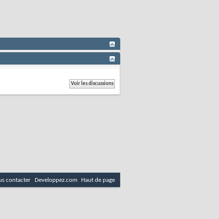
s contacter
Developpez.com
Haut de page