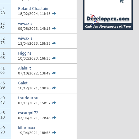
s:
4
Roland Chastain
228
18/02/2024,
11h48
:
32
wiwaxia
062
09/08/2023,
14h15
s:
2
wiwaxia
475
13/04/2023,
15h35
s:
1
Higgins
868
10/02/2023,
16h33
s:
1
AlainFt
905
07/10/2022,
13h49
s:
6
Galet
199
18/12/2021,
19h28
s:
0
tourlourou
643
02/11/2021,
15h57
s:
6
escargot72
510
03/06/2021,
17h48
s:
0
kitaroxxx
129
19/04/2021,
18h53