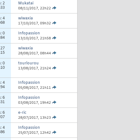
s:
2
Mukatai
633
08/11/2017,
22h22
s:
4
wiwaxia
468
17/10/2017,
09h32
s:
0
Infopassion
184
13/10/2017,
21h58
:
27
wiwaxia
315
28/08/2017,
08h44
s:
0
tourlourou
510
13/08/2017,
21h24
s:
4
Infopassion
194
05/08/2017,
21h11
s:
6
Infopassion
631
03/08/2017,
19h42
s:
6
e-ric
707
28/07/2017,
13h23
s:
4
Infopassion
486
25/07/2017,
12h42