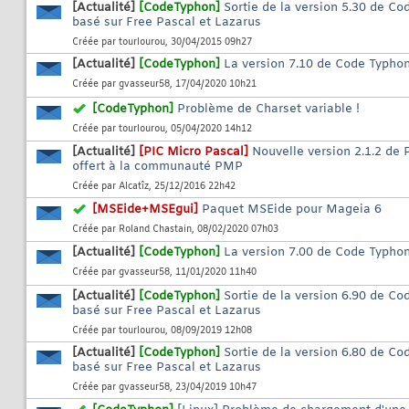
[Actualité]
[CodeTyphon]
Sortie de la version 5.30 de C
basé sur Free Pascal et Lazarus
Créée par
tourlourou
, 30/04/2015 09h27
[Actualité]
[CodeTyphon]
La version 7.10 de Code Typhon 
Créée par
gvasseur58
, 17/04/2020 10h21
[CodeTyphon]
Problème de Charset variable !
Créée par
tourlourou
, 05/04/2020 14h12
[Actualité]
[PIC Micro Pascal]
Nouvelle version 2.1.2 de
offert à la communauté PMP
Créée par
Alcatîz
, 25/12/2016 22h42
[MSEide+MSEgui]
Paquet MSEide pour Mageia 6
Créée par
Roland Chastain
, 08/02/2020 07h03
[Actualité]
[CodeTyphon]
La version 7.00 de Code Typhon 
Créée par
gvasseur58
, 11/01/2020 11h40
[Actualité]
[CodeTyphon]
Sortie de la version 6.90 de C
basé sur Free Pascal et Lazarus
Créée par
tourlourou
, 08/09/2019 12h08
[Actualité]
[CodeTyphon]
Sortie de la version 6.80 de C
basé sur Free Pascal et Lazarus
Créée par
gvasseur58
, 23/04/2019 10h47