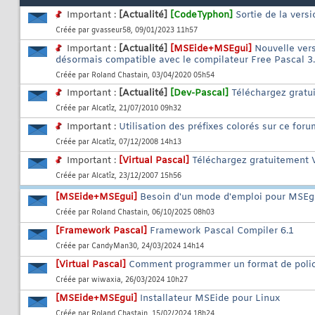
Important :
[Actualité]
[CodeTyphon]
Sortie de la vers
Créée par
gvasseur58
, 09/01/2023 11h57
Important :
[Actualité]
[MSEide+MSEgui]
Nouvelle ver
désormais compatible avec le compilateur Free Pascal 3.
Créée par
Roland Chastain
, 03/04/2020 05h54
Important :
[Actualité]
[Dev-Pascal]
Téléchargez gratu
Créée par
Alcatîz
, 21/07/2010 09h32
Important :
Utilisation des préfixes colorés sur ce foru
Créée par
Alcatîz
, 07/12/2008 14h13
Important :
[Virtual Pascal]
Téléchargez gratuitement V
Créée par
Alcatîz
, 23/12/2007 15h56
[MSEide+MSEgui]
Besoin d'un mode d'emploi pour MSEg
Créée par
Roland Chastain
, 06/10/2025 08h03
[Framework Pascal]
Framework Pascal Compiler 6.1
Créée par
CandyMan30
, 24/03/2024 14h14
[Virtual Pascal]
Comment programmer un format de police
Créée par
wiwaxia
, 26/03/2024 10h27
[MSEide+MSEgui]
Installateur MSEide pour Linux
Créée par
Roland Chastain
, 15/02/2024 18h24