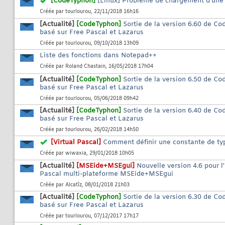
[CodeTyphon]
[Linux] Problème de chargement d'une 
Créée par
tourlourou
, 22/11/2018 16h16
[Actualité]
[CodeTyphon]
Sortie de la version 6.60 de C
basé sur Free Pascal et Lazarus
Créée par
tourlourou
, 09/10/2018 13h09
Liste des fonctions dans Notepad++
Créée par
Roland Chastain
, 16/05/2018 17h04
[Actualité]
[CodeTyphon]
Sortie de la version 6.50 de C
basé sur Free Pascal et Lazarus
Créée par
tourlourou
, 05/06/2018 09h42
[Actualité]
[CodeTyphon]
Sortie de la version 6.40 de C
basé sur Free Pascal et Lazarus
Créée par
tourlourou
, 26/02/2018 14h50
[Virtual Pascal]
Comment définir une constante de ty
Créée par
wiwaxia
, 29/01/2018 10h05
[Actualité]
[MSEide+MSEgui]
Nouvelle version 4.6 pour
Pascal multi-plateforme MSEide+MSEgui
Créée par
Alcatîz
, 08/01/2018 21h03
[Actualité]
[CodeTyphon]
Sortie de la version 6.30 de C
basé sur Free Pascal et Lazarus
Créée par
tourlourou
, 07/12/2017 17h17