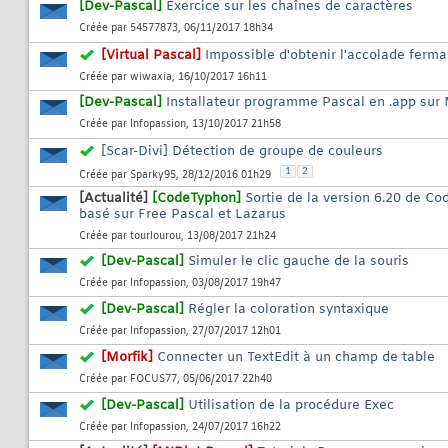
[Dev-Pascal]
Exercice sur les chaînes de caractères
Créée par
54577873
, 06/11/2017 18h34
[Virtual Pascal]
Impossible d'obtenir l'accolade ferman
Créée par
wiwaxia
, 16/10/2017 16h11
[Dev-Pascal]
Installateur programme Pascal en .app sur
Créée par
Infopassion
, 13/10/2017 21h58
[Scar-Divi] Détection de groupe de couleurs
1
2
Créée par
Sparky95
, 28/12/2016 01h29
[Actualité]
[CodeTyphon]
Sortie de la version 6.20 de C
basé sur Free Pascal et Lazarus
Créée par
tourlourou
, 13/08/2017 21h24
[Dev-Pascal]
Simuler le clic gauche de la souris
Créée par
Infopassion
, 03/08/2017 19h47
[Dev-Pascal]
Régler la coloration syntaxique
Créée par
Infopassion
, 27/07/2017 12h01
[Morfik]
Connecter un TextEdit à un champ de table
Créée par
FOCUS77
, 05/06/2017 22h40
[Dev-Pascal]
Utilisation de la procédure Exec
Créée par
Infopassion
, 24/07/2017 16h22