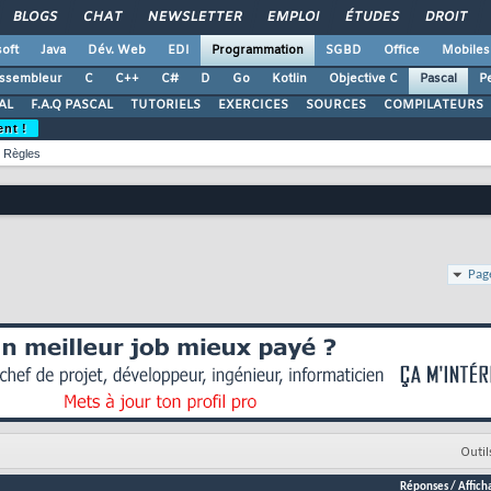
BLOGS
CHAT
NEWSLETTER
EMPLOI
ÉTUDES
DROIT
oft
Java
Dév. Web
EDI
Programmation
SGBD
Office
Mobiles
ssembleur
C
C++
C#
D
Go
Kotlin
Objective C
Pascal
Pe
AL
F.A.Q PASCAL
TUTORIELS
EXERCICES
SOURCES
COMPILATEURS
ent !
Règles
Pag
Outil
Réponses
/
Affich