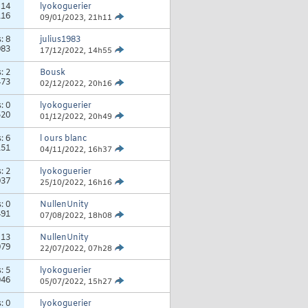
:
14
lyokoguerier
116
09/01/2023,
21h11
s:
8
julius1983
983
17/12/2022,
14h55
s:
2
Bousk
473
02/12/2022,
20h16
s:
0
lyokoguerier
520
01/12/2022,
20h49
s:
6
l ours blanc
151
04/11/2022,
16h37
s:
2
lyokoguerier
037
25/10/2022,
16h16
s:
0
NullenUnity
491
07/08/2022,
18h08
:
13
NullenUnity
079
22/07/2022,
07h28
s:
5
lyokoguerier
046
05/07/2022,
15h27
s:
0
lyokoguerier