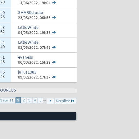
478
14/06/2022,
19h04
s:
0
SHARKstudio
426
23/05/2022,
06h53
s:
3
LittleWhite
862
04/05/2022,
19h38
s:
4
LittleWhite
740
03/05/2022,
07h49
s:
1
evaness
748
06/03/2022,
15h29
s:
6
julius1983
943
09/02/2022,
17h17
SOURCES
...
1 sur 11
1
2
3
4
5
Dernière