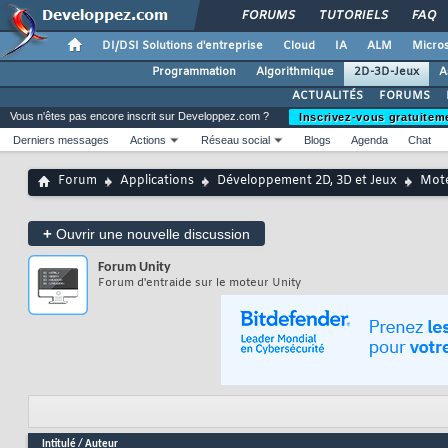
FORUMS
TUTORIELS
FAQ
DI/DSI Solutions d'entreprise
Cloud
IA
ALM
Micros
Programmation
Algorithmique
2D-3D-Jeux
A
ACTUALITÉS
FORUMS
Vous n'êtes pas encore inscrit sur Developpez.com ?
Inscrivez-vous gratuitem
Derniers messages
Actions
Réseau social
Blogs
Agenda
Chat
Forum
Applications
Développement 2D, 3D et Jeux
Mote
+
Ouvrir une nouvelle discussion
Forum
Unity
Forum d'entraide sur le moteur Unity
Intitulé
/
Auteur