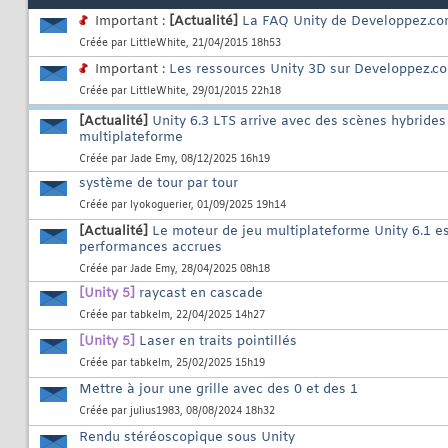
Important :
[Actualité]
La FAQ Unity de Developpez.com
Créée par
LittleWhite
, 21/04/2015 18h53
Important :
Les ressources Unity 3D sur Developpez.c
Créée par
LittleWhite
, 29/01/2015 22h18
[Actualité]
Unity 6.3 LTS arrive avec des scènes hybrides
multiplateforme
Créée par
Jade Emy
, 08/12/2025 16h19
système de tour par tour
Créée par
lyokoguerier
, 01/09/2025 19h14
[Actualité]
Le moteur de jeu multiplateforme Unity 6.1 es
performances accrues
Créée par
Jade Emy
, 28/04/2025 08h18
[Unity 5]
raycast en cascade
Créée par
tabkelm
, 22/04/2025 14h27
[Unity 5]
Laser en traits pointillés
Créée par
tabkelm
, 25/02/2025 15h19
Mettre à jour une grille avec des 0 et des 1
Créée par
julius1983
, 08/08/2024 18h32
Rendu stéréoscopique sous Unity