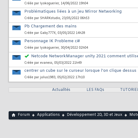
Créée par
lyokoguerier
, 14/06/2022 19h04
Problématiques liées à un jeu Mirror Networking
Créée par
SHARKstudio
, 23/05/2022 06h53
Pb Chargement des mains
Créée par
Gaby777X
, 03/05/2022 14h28
Personnage IK Probleme c#
Créée par
lyokoguerier
, 30/04/2022 02h04
Netcode NetworkManager unity 2021 comment utilis
Créée par
evaness
, 05/03/2022 21h49
centrer un cube sur le curseur lorsque l'on clique dessus
Créée par
julius1983
, 05/02/2022 17h10
Actualités
LES FAQs
TUTORIE
Forum
Applications
Développement 2D, 3D et Jeux
Mote