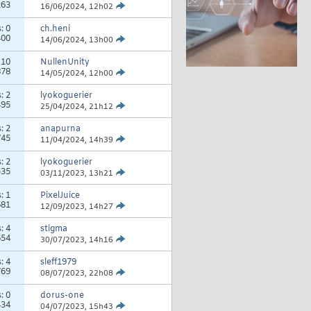
263
16/06/2024,
12h02
s:
0
ch.heni
400
14/06/2024,
13h00
:
10
NullenUnity
878
14/05/2024,
12h00
s:
2
lyokoguerier
495
25/04/2024,
21h12
s:
2
anapurna
745
11/04/2024,
14h39
s:
2
lyokoguerier
535
03/11/2023,
13h21
s:
1
PixelJuice
681
12/09/2023,
14h27
s:
4
stigma
654
30/07/2023,
14h16
s:
4
sleff1979
769
08/07/2023,
22h08
s:
0
dorus-one
434
04/07/2023,
15h43