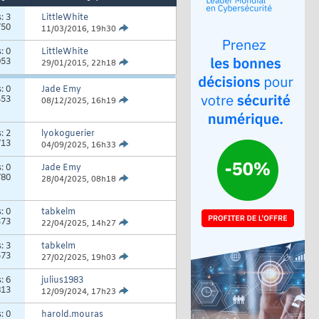
s:
3
LittleWhite
750
11/03/2016,
19h30
s:
0
LittleWhite
053
29/01/2015,
22h18
s:
0
Jade Emy
453
08/12/2025,
16h19
s:
2
lyokoguerier
713
04/09/2025,
16h33
s:
0
Jade Emy
780
28/04/2025,
08h18
s:
0
tabkelm
373
22/04/2025,
14h27
s:
3
tabkelm
573
27/02/2025,
19h03
s:
6
julius1983
813
12/09/2024,
17h23
s:
0
harold.mouras