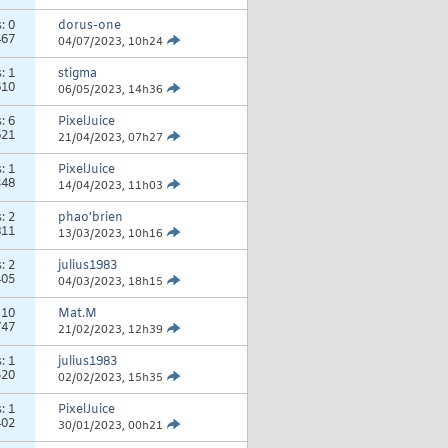
s:
0
dorus-one
467
04/07/2023,
10h24
s:
1
stigma
610
06/05/2023,
14h36
s:
6
PixelJuice
621
21/04/2023,
07h27
s:
1
PixelJuice
348
14/04/2023,
11h03
s:
2
phao'brien
811
13/03/2023,
10h16
s:
2
julius1983
405
04/03/2023,
18h15
:
10
Mat.M
747
21/02/2023,
12h39
s:
1
julius1983
520
02/02/2023,
15h35
s:
1
PixelJuice
402
30/01/2023,
00h21