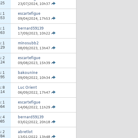
825
23/07/2024,
10h37
s:
1
escartefigue
853
09/04/2024,
17h53
s:
1
bernard59139
263
17/09/2023,
10h22
s:
1
minosubb2
329
08/09/2023,
13h47
s:
2
escartefigue
124
09/08/2023,
15h39
s:
1
bakounine
395
09/09/2022,
10h34
s:
8
Luc Orient
514
06/09/2022,
17h47
s:
1
escartefigue
464
14/06/2022,
11h29
s:
4
bernard59139
085
03/02/2022,
20h18
s:
2
abretlot
784
13/01/2022,
13h48