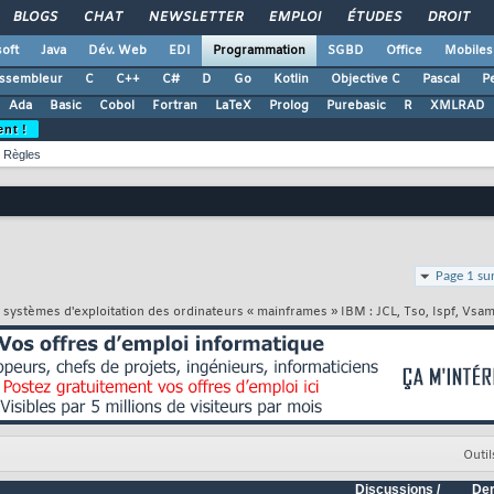
BLOGS
CHAT
NEWSLETTER
EMPLOI
ÉTUDES
DROIT
oft
Java
Dév. Web
EDI
Programmation
SGBD
Office
Mobiles
ssembleur
C
C++
C#
D
Go
Kotlin
Objective C
Pascal
Pe
Ada
Basic
Cobol
Fortran
LaTeX
Prolog
Purebasic
R
XMLRAD
ent !
Règles
Page 1 su
 systèmes d'exploitation des ordinateurs « mainframes » IBM : JCL, Tso, Ispf, Vsam
Outil
Discussions /
Der