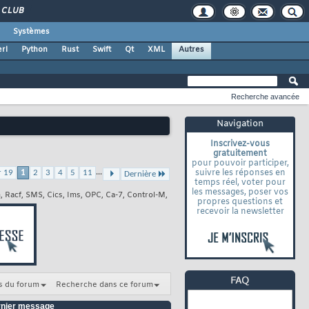
CLUB
Systèmes
rl
Python
Rust
Swift
Qt
XML
Autres
Recherche avancée
Navigation
Inscrivez-vous
gratuitement
pour pouvoir participer,
...
suivre les réponses en
r 19
1
2
3
4
5
11
Dernière
temps réel, voter pour
les messages, poser vos
, Racf, SMS, Cics, Ims, OPC, Ca-7, Control-M,
propres questions et
recevoir la newsletter
s du forum
Recherche dans ce forum
nier message