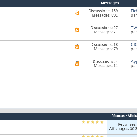
Messages
Discussions: 159
Fic
Voir
Messages: 891
pa
le
flux
RSS
Discussions: 27
TWS
Voir
de
Messages: 71
pa
le
ce
flux
forum
RSS
Discussions: 18
CIC
Voir
de
Messages: 79
pa
le
ce
flux
forum
RSS
Discussions: 4
App
Voir
de
Messages: 11
pa
le
ce
flux
forum
RSS
de
ce
forum
Réponses
/
Affich
Réponses
Affichages: 30 