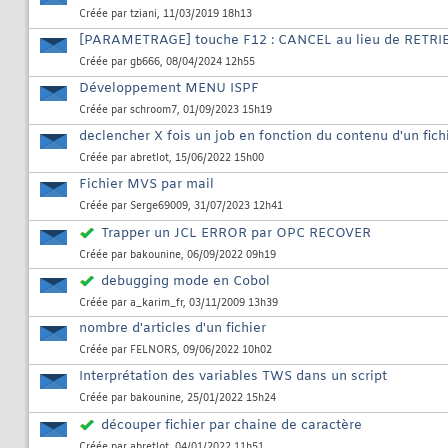
Créée par
tziani
, 11/03/2019 18h13
[PARAMETRAGE] touche F12 : CANCEL au lieu de RETRIE
Créée par
gb666
, 08/04/2024 12h55
Développement MENU ISPF
Créée par
schroom7
, 01/09/2023 15h19
declencher X fois un job en fonction du contenu d'un fich
Créée par
abretlot
, 15/06/2022 15h00
Fichier MVS par mail
Créée par
Serge69009
, 31/07/2023 12h41
Trapper un JCL ERROR par OPC RECOVER
Créée par
bakounine
, 06/09/2022 09h19
debugging mode en Cobol
Créée par
a_karim_fr
, 03/11/2009 13h39
nombre d'articles d'un fichier
Créée par
FELNORS
, 09/06/2022 10h02
Interprétation des variables TWS dans un script
Créée par
bakounine
, 25/01/2022 15h24
découper fichier par chaine de caractère
Créée par
abretlot
, 04/01/2022 11h51