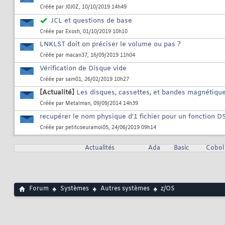
Créée par
J0J0Z
, 10/10/2019 14h49
JCL et questions de base
Créée par
Exosh
, 01/10/2019 10h10
LNKLST doit on préciser le volume ou pas ?
Créée par
macan37
, 16/09/2019 11h04
Vérification de Disque vide
Créée par
sam01
, 26/02/2019 10h27
[Actualité]
Les disques, cassettes, et bandes magnétiqu
Créée par
Metalman
, 09/09/2014 14h39
recupérer le nom physique d'1 fichier pour un fonction
Créée par
petitcoeuramoi05
, 24/06/2019 09h14
Actualités
Ada
Basic
Cobol
Forum
Systèmes
Autres systèmes
z/OS