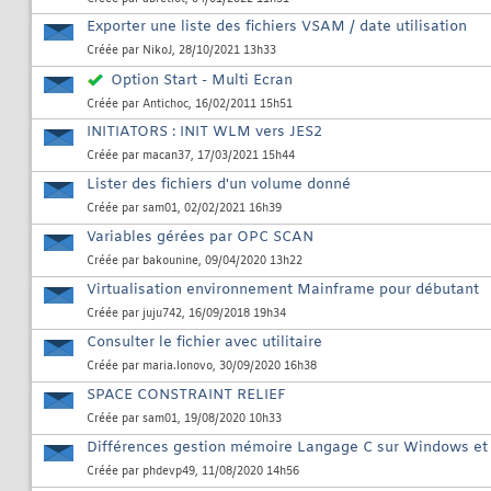
Exporter une liste des fichiers VSAM / date utilisation
Créée par
NikoJ
, 28/10/2021 13h33
Option Start - Multi Ecran
Créée par
Antichoc
, 16/02/2011 15h51
INITIATORS : INIT WLM vers JES2
Créée par
macan37
, 17/03/2021 15h44
Lister des fichiers d'un volume donné
Créée par
sam01
, 02/02/2021 16h39
Variables gérées par OPC SCAN
Créée par
bakounine
, 09/04/2020 13h22
Virtualisation environnement Mainframe pour débutant
Créée par
juju742
, 16/09/2018 19h34
Consulter le fichier avec utilitaire
Créée par
maria.lonovo
, 30/09/2020 16h38
SPACE CONSTRAINT RELIEF
Créée par
sam01
, 19/08/2020 10h33
Différences gestion mémoire Langage C sur Windows et
Créée par
phdevp49
, 11/08/2020 14h56