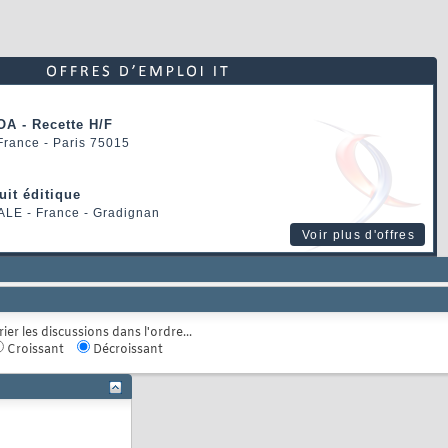
OA - Recette H/F
 France - Paris 75015
uit éditique
ALE
- France - Gradignan
Voir plus d'offres
rier les discussions dans l'ordre...
Croissant
Décroissant