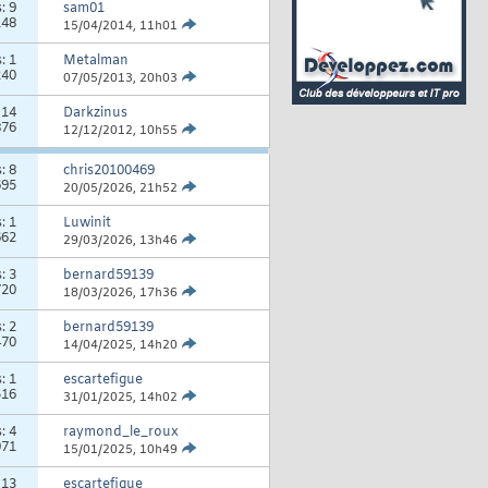
s:
9
sam01
148
15/04/2014,
11h01
s:
1
Metalman
240
07/05/2013,
20h03
:
14
Darkzinus
876
12/12/2012,
10h55
s:
8
chris20100469
695
20/05/2026,
21h52
s:
1
Luwinit
662
29/03/2026,
13h46
s:
3
bernard59139
720
18/03/2026,
17h36
s:
2
bernard59139
470
14/04/2025,
14h20
s:
1
escartefigue
516
31/01/2025,
14h02
s:
4
raymond_le_roux
071
15/01/2025,
10h49
:
13
escartefigue