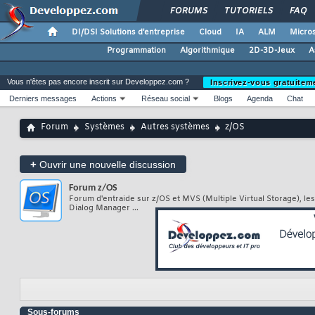
FORUMS
TUTORIELS
FAQ
DI/DSI Solutions d'entreprise
Cloud
IA
ALM
Micros
Programmation
Algorithmique
2D-3D-Jeux
A
Vous n'êtes pas encore inscrit sur Developpez.com ?
Inscrivez-vous gratuitem
Derniers messages
Actions
Réseau social
Blogs
Agenda
Chat
Forum
Systèmes
Autres systèmes
z/OS
+
Ouvrir une nouvelle discussion
Forum
z/OS
Forum d'entraide sur z/OS et MVS (Multiple Virtual Storage), les
Dialog Manager ...
Sous-forums