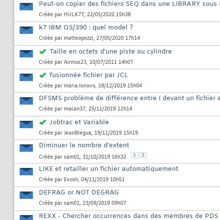
Peut-on copier des fichiers SEQ dans une LIBRARY sous 
Créée par
HULK77
, 22/05/2020 15h38
k7 IBM OS/390 : quel model ?
Créée par
matteopezzi
, 27/05/2020 17h14
Taille en octets d'une piste ou cylindre
Créée par
Airmus23
, 10/07/2011 14h07
fusionnée fichier par JCL
Créée par
maria.lonovo
, 18/12/2019 15h04
DFSMS problème de différence entre I devant un fichier
Créée par
macan37
, 25/11/2019 12h14
Jobtrac et Variable
Créée par
JeanBlegua
, 19/11/2019 15h19
Diminuer le nombre d'extent
1
2
Créée par
sam01
, 31/10/2019 16h32
LIKE et retailler un fichier automatiquement
Créée par
Exosh
, 04/11/2019 10h51
DEFRAG or NOT DEGRAG
Créée par
sam01
, 23/09/2019 09h07
REXX - Chercher occurrences dans des membres de PDS