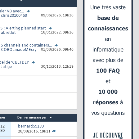
hier VB avec...
r
chris20100469
09/06/2026,
19h30
 : Alerting planned start
r
abretlot
18/01/2022,
09h36
S channels and containers...
r
COBOLmadeMEcry
01/08/2026,
09h40
el de 'CBLTDLI'
r
Jutige
30/12/2013,
12h19
ages
Dernier message par
:
12
bernard59139
380
28/08/2015,
19h11