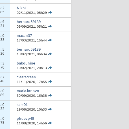
s:
2
NikoJ
685
02/11/2021,
08h29
s:
9
bernard59139
831
09/09/2021,
05h21
s:
0
macan37
933
17/03/2021,
15h44
s:
5
bernard59139
526
13/02/2021,
06h34
s:
3
bakounine
970
10/02/2021,
20h13
s:
7
clearscreen
248
11/11/2020,
17h55
s:
0
maria.lonovo
089
30/09/2020,
16h38
s:
0
sam01
232
19/08/2020,
10h33
s:
0
phdevp49
079
11/08/2020,
14h56