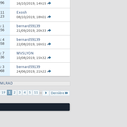
096
16/10/2019,
14h15
:
11
Exosh
123
08/10/2019,
18h01
s:
1
bernard59139
256
21/09/2019,
20h33
s:
4
bernard59139
858
22/08/2019,
16h51
s:
7
MVSLYON
636
10/08/2019,
15h32
s:
3
bernard59139
968
24/06/2019,
21h22
XMLRAD
...
r 19
1
2
3
4
5
11
Dernière