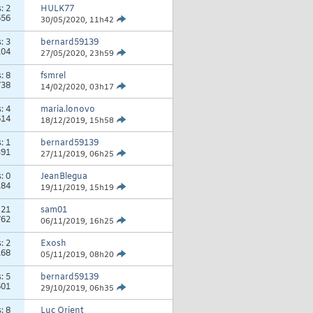
s:
2
HULK77
656
30/05/2020,
11h42
s:
3
bernard59139
204
27/05/2020,
23h59
s:
8
fsmrel
738
14/02/2020,
03h17
s:
4
maria.lonovo
614
18/12/2019,
15h58
s:
1
bernard59139
391
27/11/2019,
06h25
s:
0
JeanBlegua
184
19/11/2019,
15h19
:
21
sam01
762
06/11/2019,
16h25
s:
2
Exosh
168
05/11/2019,
08h20
s:
5
bernard59139
601
29/10/2019,
06h35
s:
8
Luc Orient