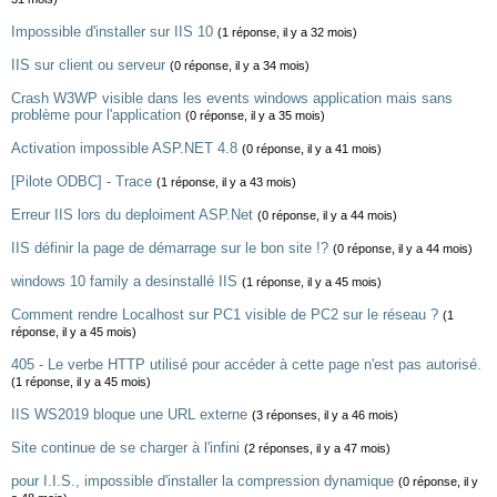
Impossible d'installer sur IIS 10
(1 réponse, il y a 32 mois)
IIS sur client ou serveur
(0 réponse, il y a 34 mois)
Crash W3WP visible dans les events windows application mais sans
problème pour l'application
(0 réponse, il y a 35 mois)
Activation impossible ASP.NET 4.8
(0 réponse, il y a 41 mois)
[Pilote ODBC] - Trace
(1 réponse, il y a 43 mois)
Erreur IIS lors du deploiment ASP.Net
(0 réponse, il y a 44 mois)
IIS définir la page de démarrage sur le bon site !?
(0 réponse, il y a 44 mois)
windows 10 family a desinstallé IIS
(1 réponse, il y a 45 mois)
Comment rendre Localhost sur PC1 visible de PC2 sur le réseau ?
(1
réponse, il y a 45 mois)
405 - Le verbe HTTP utilisé pour accéder à cette page n'est pas autorisé.
(1 réponse, il y a 45 mois)
IIS WS2019 bloque une URL externe
(3 réponses, il y a 46 mois)
Site continue de se charger à l'infini
(2 réponses, il y a 47 mois)
pour I.I.S., impossible d'installer la compression dynamique
(0 réponse, il y