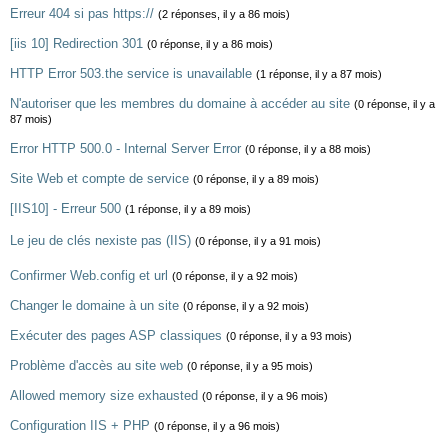
Erreur 404 si pas https://
(2 réponses, il y a 86 mois)
[iis 10] Redirection 301
(0 réponse, il y a 86 mois)
HTTP Error 503.the service is unavailable
(1 réponse, il y a 87 mois)
N'autoriser que les membres du domaine à accéder au site
(0 réponse, il y a
87 mois)
Error HTTP 500.0 - Internal Server Error
(0 réponse, il y a 88 mois)
Site Web et compte de service
(0 réponse, il y a 89 mois)
[IIS10] - Erreur 500
(1 réponse, il y a 89 mois)
Le jeu de clés nexiste pas (IIS)
(0 réponse, il y a 91 mois)
Confirmer Web.config et url
(0 réponse, il y a 92 mois)
Changer le domaine à un site
(0 réponse, il y a 92 mois)
Exécuter des pages ASP classiques
(0 réponse, il y a 93 mois)
Problème d'accès au site web
(0 réponse, il y a 95 mois)
Allowed memory size exhausted
(0 réponse, il y a 96 mois)
Configuration IIS + PHP
(0 réponse, il y a 96 mois)