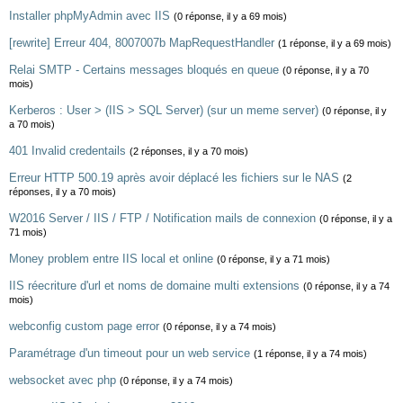
Installer phpMyAdmin avec IIS
(0 réponse, il y a 69 mois)
[rewrite] Erreur 404, 8007007b MapRequestHandler
(1 réponse, il y a 69 mois)
Relai SMTP - Certains messages bloqués en queue
(0 réponse, il y a 70
mois)
Kerberos : User > (IIS > SQL Server) (sur un meme server)
(0 réponse, il y
a 70 mois)
401 Invalid credentails
(2 réponses, il y a 70 mois)
Erreur HTTP 500.19 après avoir déplacé les fichiers sur le NAS
(2
réponses, il y a 70 mois)
W2016 Server / IIS / FTP / Notification mails de connexion
(0 réponse, il y a
71 mois)
Money problem entre IIS local et online
(0 réponse, il y a 71 mois)
IIS réecriture d'url et noms de domaine multi extensions
(0 réponse, il y a 74
mois)
webconfig custom page error
(0 réponse, il y a 74 mois)
Paramétrage d'un timeout pour un web service
(1 réponse, il y a 74 mois)
websocket avec php
(0 réponse, il y a 74 mois)