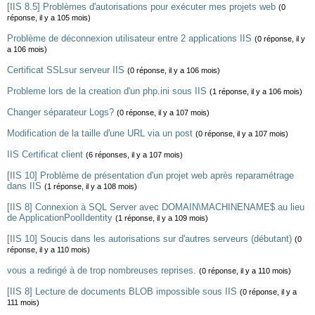
[IIS 8.5] Problèmes d'autorisations pour exécuter mes projets web
(0
réponse, il y a 105 mois)
Problème de déconnexion utilisateur entre 2 applications IIS
(0 réponse, il y
a 106 mois)
Certificat SSLsur serveur IIS
(0 réponse, il y a 106 mois)
Probleme lors de la creation d'un php.ini sous IIS
(1 réponse, il y a 106 mois)
Changer séparateur Logs?
(0 réponse, il y a 107 mois)
Modification de la taille d'une URL via un post
(0 réponse, il y a 107 mois)
IIS Certificat client
(6 réponses, il y a 107 mois)
[IIS 10] Problème de présentation d'un projet web après reparamétrage
dans IIS
(1 réponse, il y a 108 mois)
[IIS 8] Connexion à SQL Server avec DOMAIN\MACHINENAME$ au lieu
de ApplicationPoolIdentity
(1 réponse, il y a 109 mois)
[IIS 10] Soucis dans les autorisations sur d'autres serveurs (débutant)
(0
réponse, il y a 110 mois)
vous a redirigé à de trop nombreuses reprises.
(0 réponse, il y a 110 mois)
[IIS 8] Lecture de documents BLOB impossible sous IIS
(0 réponse, il y a
111 mois)