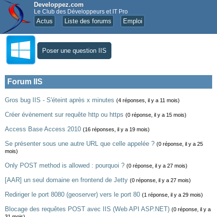
Developpez.com
Le Club des Développeurs et IT Pro
Actus
Liste des forums
Emploi
Poser une question IIS
Forum IIS
Gros bug IIS - S'éteint après x minutes
(4 réponses, il y a 11 mois)
Créer évènement sur requête http ou https
(0 réponse, il y a 15 mois)
Access Base Access 2010
(16 réponses, il y a 19 mois)
Se présenter sous une autre URL que celle appelée ?
(0 réponse, il y a 25
mois)
Only POST method is allowed : pourquoi ?
(0 réponse, il y a 27 mois)
[AAR] un seul domaine en frontend de Jetty
(0 réponse, il y a 27 mois)
Rediriger le port 8080 (geoserver) vers le port 80
(1 réponse, il y a 29 mois)
Blocage des requêtes POST avec IIS (Web API ASP.NET)
(0 réponse, il y a
31 mois)