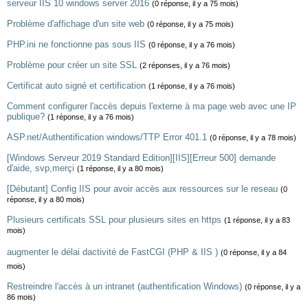
serveur IIS 10 windows server 2016
(0 réponse, il y a 75 mois)
Problème d'affichage d'un site web
(0 réponse, il y a 75 mois)
PHP.ini ne fonctionne pas sous IIS
(0 réponse, il y a 76 mois)
Problème pour créer un site SSL
(2 réponses, il y a 76 mois)
Certificat auto signé et certification
(1 réponse, il y a 76 mois)
Comment configurer l'accès depuis l'externe à ma page web avec une IP
publique?
(1 réponse, il y a 76 mois)
ASP.net/Authentification windows/TTP Error 401.1
(0 réponse, il y a 78 mois)
[Windows Serveur 2019 Standard Edition][IIS][Erreur 500] demande
d'aide, svp,merçi
(1 réponse, il y a 80 mois)
[Débutant] Config IIS pour avoir accès aux ressources sur le reseau
(0
réponse, il y a 80 mois)
Plusieurs certificats SSL pour plusieurs sites en https
(1 réponse, il y a 83
mois)
augmenter le délai dactivité de FastCGI (PHP & IIS )
(0 réponse, il y a 84
mois)
Restreindre l'accès à un intranet (authentification Windows)
(0 réponse, il y a
86 mois)