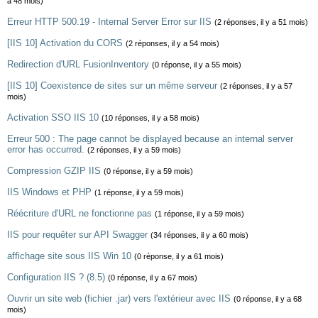
a 48 mois)
Erreur HTTP 500.19 - Internal Server Error sur IIS
(2 réponses, il y a 51 mois)
[IIS 10] Activation du CORS
(2 réponses, il y a 54 mois)
Redirection d'URL FusionInventory
(0 réponse, il y a 55 mois)
[IIS 10] Coexistence de sites sur un même serveur
(2 réponses, il y a 57
mois)
Activation SSO IIS 10
(10 réponses, il y a 58 mois)
Erreur 500 : The page cannot be displayed because an internal server
error has occurred.
(2 réponses, il y a 59 mois)
Compression GZIP IIS
(0 réponse, il y a 59 mois)
IIS Windows et PHP
(1 réponse, il y a 59 mois)
Réécriture d'URL ne fonctionne pas
(1 réponse, il y a 59 mois)
IIS pour requêter sur API Swagger
(34 réponses, il y a 60 mois)
affichage site sous IIS Win 10
(0 réponse, il y a 61 mois)
Configuration IIS ? (8.5)
(0 réponse, il y a 67 mois)
Ouvrir un site web (fichier .jar) vers l'extérieur avec IIS
(0 réponse, il y a 68
mois)