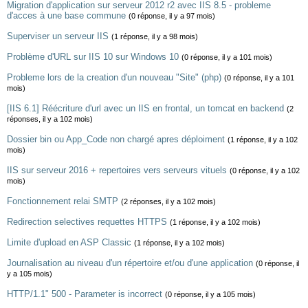
Migration d'application sur serveur 2012 r2 avec IIS 8.5 - probleme
d'acces à une base commune
(0 réponse, il y a 97 mois)
Superviser un serveur IIS
(1 réponse, il y a 98 mois)
Problème d'URL sur IIS 10 sur Windows 10
(0 réponse, il y a 101 mois)
Probleme lors de la creation d'un nouveau "Site" (php)
(0 réponse, il y a 101
mois)
[IIS 6.1] Réécriture d'url avec un IIS en frontal, un tomcat en backend
(2
réponses, il y a 102 mois)
Dossier bin ou App_Code non chargé apres déploiment
(1 réponse, il y a 102
mois)
IIS sur serveur 2016 + repertoires vers serveurs vituels
(0 réponse, il y a 102
mois)
Fonctionnement relai SMTP
(2 réponses, il y a 102 mois)
Redirection selectives requettes HTTPS
(1 réponse, il y a 102 mois)
Limite d'upload en ASP Classic
(1 réponse, il y a 102 mois)
Journalisation au niveau d'un répertoire et/ou d'une application
(0 réponse, il
y a 105 mois)
HTTP/1.1" 500 - Parameter is incorrect
(0 réponse, il y a 105 mois)