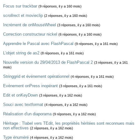
Focus sur trackbar
(9 réponses, il y a 160 mois)
scrollrect et movieclip
(2 réponses, il y a 160 mois)
Incrément de onMouseWheel
(3 réponses, il y a 160 mois)
Correction constructeur nickel
(6 réponses, il y a 160 mois)
Apprendre le Pascal avec FlashPascal
(9 réponses, il y a 161 mois)
L'objet string de as2
(8 réponses, il y a 161 mois)
Nouvelle version du 29/04/2013 de FlashPascal 2
(3 réponses, il y a 161
mois)
Stringgrid et événement opérationnel
(4 réponses, il y a 161 mois)
Evénement onPress inopérant
(3 réponses, il y a 161 mois)
Edit et onKeyDown
(3 réponses, il y a 162 mois)
Souci avec textformat
(4 réponses, il y a 162 mois)
Réalisation d'un diaporama
(9 réponses, il y a 162 mois)
Héritage : Tlabel vers TEdit, les propriétés héritées sont reconnues mais
non effectives
(2 réponses, il y a 162 mois)
Type énuméré
(4 réponses, il y a 162 mois)