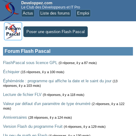
Developpez.com
Le Club des Développeurs et IT Pro
Actus
Liste des forums
Emploi
Poser une question Flash Pascal
Forum Flash Pascal
FlashPascal sous licence GPL
(0 réponse, il y a 87 mois)
Échiquier
(15 réponses, il y a 100 mois)
Éphéméride : programme qui affiche la date et le saint du jour
(13
réponses, il y a 103 mois)
Lecture de fichier FLV
(9 réponses, il y a 118 mois)
Valeur par défaut d'un paramètre de type énuméré
(2 réponses, il y a 122
mois)
Anniversaires
(28 réponses, il y a 124 mois)
Version Flash du programme Fruit
(4 réponses, il y a 129 mois)
Un peu de math en Flash
(4 réponses, il y a 130 mois)