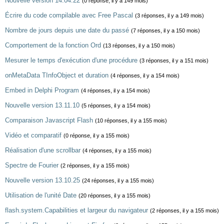
Nouvelle version 14.04.22
(0 réponse, il y a 149 mois)
Écrire du code compilable avec Free Pascal
(3 réponses, il y a 149 mois)
Nombre de jours depuis une date du passé
(7 réponses, il y a 150 mois)
Comportement de la fonction Ord
(13 réponses, il y a 150 mois)
Mesurer le temps d'exécution d'une procédure
(3 réponses, il y a 151 mois)
onMetaData TInfoObject et duration
(4 réponses, il y a 154 mois)
Embed in Delphi Program
(4 réponses, il y a 154 mois)
Nouvelle version 13.11.10
(5 réponses, il y a 154 mois)
Comparaison Javascript Flash
(10 réponses, il y a 155 mois)
Vidéo et comparatif
(0 réponse, il y a 155 mois)
Réalisation d'une scrollbar
(4 réponses, il y a 155 mois)
Spectre de Fourier
(2 réponses, il y a 155 mois)
Nouvelle version 13.10.25
(24 réponses, il y a 155 mois)
Utilisation de l'unité Date
(20 réponses, il y a 155 mois)
flash.system.Capabilities et largeur du navigateur
(2 réponses, il y a 155 mois)