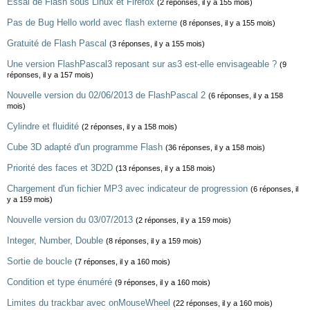
Essai de Flash sous Linux et Firefox
(2 réponses, il y a 155 mois)
Pas de Bug Hello world avec flash externe
(8 réponses, il y a 155 mois)
Gratuité de Flash Pascal
(3 réponses, il y a 155 mois)
Une version FlashPascal3 reposant sur as3 est-elle envisageable ?
(9
réponses, il y a 157 mois)
Nouvelle version du 02/06/2013 de FlashPascal 2
(6 réponses, il y a 158
mois)
Cylindre et fluidité
(2 réponses, il y a 158 mois)
Cube 3D adapté d'un programme Flash
(36 réponses, il y a 158 mois)
Priorité des faces et 3D2D
(13 réponses, il y a 158 mois)
Chargement d'un fichier MP3 avec indicateur de progression
(6 réponses, il
y a 159 mois)
Nouvelle version du 03/07/2013
(2 réponses, il y a 159 mois)
Integer, Number, Double
(8 réponses, il y a 159 mois)
Sortie de boucle
(7 réponses, il y a 160 mois)
Condition et type énuméré
(9 réponses, il y a 160 mois)
Limites du trackbar avec onMouseWheel
(22 réponses, il y a 160 mois)