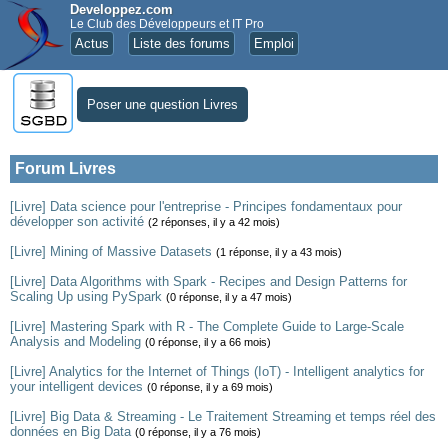
Developpez.com
Le Club des Développeurs et IT Pro
Actus
Liste des forums
Emploi
Poser une question Livres
Forum Livres
[Livre] Data science pour l'entreprise - Principes fondamentaux pour
développer son activité
(2 réponses, il y a 42 mois)
[Livre] Mining of Massive Datasets
(1 réponse, il y a 43 mois)
[Livre] Data Algorithms with Spark - Recipes and Design Patterns for
Scaling Up using PySpark
(0 réponse, il y a 47 mois)
[Livre] Mastering Spark with R - The Complete Guide to Large-Scale
Analysis and Modeling
(0 réponse, il y a 66 mois)
[Livre] Analytics for the Internet of Things (IoT) - Intelligent analytics for
your intelligent devices
(0 réponse, il y a 69 mois)
[Livre] Big Data & Streaming - Le Traitement Streaming et temps réel des
données en Big Data
(0 réponse, il y a 76 mois)