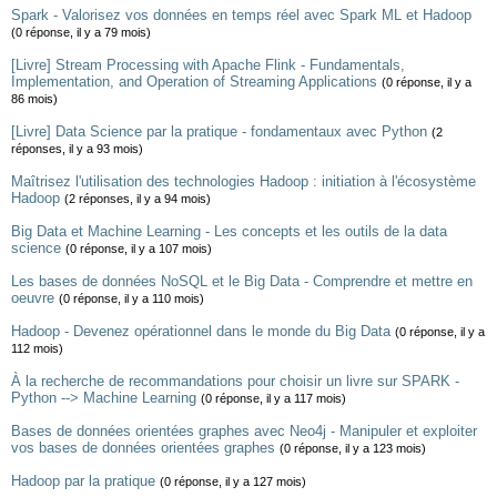
Spark - Valorisez vos données en temps réel avec Spark ML et Hadoop
(0 réponse, il y a 79 mois)
[Livre] Stream Processing with Apache Flink - Fundamentals,
Implementation, and Operation of Streaming Applications
(0 réponse, il y a
86 mois)
[Livre] Data Science par la pratique - fondamentaux avec Python
(2
réponses, il y a 93 mois)
Maîtrisez l'utilisation des technologies Hadoop : initiation à l'écosystème
Hadoop
(2 réponses, il y a 94 mois)
Big Data et Machine Learning - Les concepts et les outils de la data
science
(0 réponse, il y a 107 mois)
Les bases de données NoSQL et le Big Data - Comprendre et mettre en
oeuvre
(0 réponse, il y a 110 mois)
Hadoop - Devenez opérationnel dans le monde du Big Data
(0 réponse, il y a
112 mois)
À la recherche de recommandations pour choisir un livre sur SPARK -
Python --> Machine Learning
(0 réponse, il y a 117 mois)
Bases de données orientées graphes avec Neo4j - Manipuler et exploiter
vos bases de données orientées graphes
(0 réponse, il y a 123 mois)
Hadoop par la pratique
(0 réponse, il y a 127 mois)