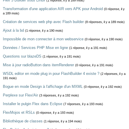
Flex 3 Builder sous Linux
(1 réponse, il y a 189 mois)
Transformation d'une application AIR vers APK pour Android
(0 réponse, il y
a 189 mois)
Création de services web php avec Flash builder
(8 réponses, il y a 189 mois)
Ajout à la bd
(1 réponse, il y a 190 mois)
Impossible de mon connecter à mon webservice
(0 réponse, il y a 190 mois)
Données / Services PHP Mise en ligne
(1 réponse, il y a 191 mois)
Questions sur blazeDS
(1 réponse, il y a 191 mois)
Mise à jour radioButton dans itemRenderer
(0 réponse, il y a 191 mois)
WSDL editor en mode plug in pour FlashBuilder 4 existe ?
(2 réponses, il y a
191 mois)
Bogue en mode Design à l'affichage d'un MXML
(0 réponse, il y a 192 mois)
Perplexe sur Flex/Air
(3 réponses, il y a 192 mois)
Installer le pulgin Flex dans Eclipse
(7 réponses, il y a 193 mois)
FlexMojos et RSLs
(0 réponse, il y a 193 mois)
Bibliothèque de classes
(1 réponse, il y a 194 mois)