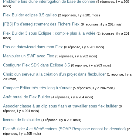
Problème lors d'une interrogation de base de donnée
(8 réponses, il y a 200
mois)
Flex Builder eclipse 3.5 galileo
(2 réponses, il y a 201 mois)
[FB3] Pb d'enregistrement des Fichers Flex
(9 réponses, il y a 201 mois)
Flex Builder 3 sous Eclipse : compile plus à la volée
(2 réponses, il y a 201
mois)
Pas de datawizard dans mon Flex
(0 réponse, il y a 201 mois)
Manipuler un SWF avec Flex
(3 réponses, il y a 202 mois)
Configurer Flex SDK dans Eclipse 3.5
(0 réponse, il y a 203 mois)
Choix dun serveur à la création d'un projet dans flexbuilder
(1 réponse, il y a
203 mois)
Compare Editor très très long à s'ouvrir
(5 réponses, il y a 204 mois)
Arrêt brutal de Flex Builder
(4 réponses, il y a 204 mois)
Associer classe à un clip sous flash et travailler sous flex builder
(0
réponse, il y a 204 mois)
license de flexbuilder
(1 réponse, il y a 205 mois)
FlashBuilder 4 et WebServices (SOAP Response cannot be decoded)
(2
réponses, il y a 205 mois)