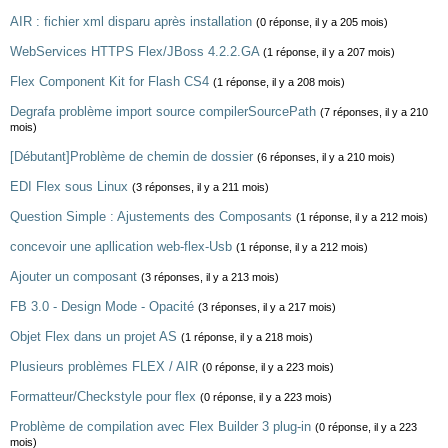
AIR : fichier xml disparu après installation
(0 réponse, il y a 205 mois)
WebServices HTTPS Flex/JBoss 4.2.2.GA
(1 réponse, il y a 207 mois)
Flex Component Kit for Flash CS4
(1 réponse, il y a 208 mois)
Degrafa problème import source compilerSourcePath
(7 réponses, il y a 210
mois)
[Débutant]Problème de chemin de dossier
(6 réponses, il y a 210 mois)
EDI Flex sous Linux
(3 réponses, il y a 211 mois)
Question Simple : Ajustements des Composants
(1 réponse, il y a 212 mois)
concevoir une apllication web-flex-Usb
(1 réponse, il y a 212 mois)
Ajouter un composant
(3 réponses, il y a 213 mois)
FB 3.0 - Design Mode - Opacité
(3 réponses, il y a 217 mois)
Objet Flex dans un projet AS
(1 réponse, il y a 218 mois)
Plusieurs problèmes FLEX / AIR
(0 réponse, il y a 223 mois)
Formatteur/Checkstyle pour flex
(0 réponse, il y a 223 mois)
Problème de compilation avec Flex Builder 3 plug-in
(0 réponse, il y a 223
mois)