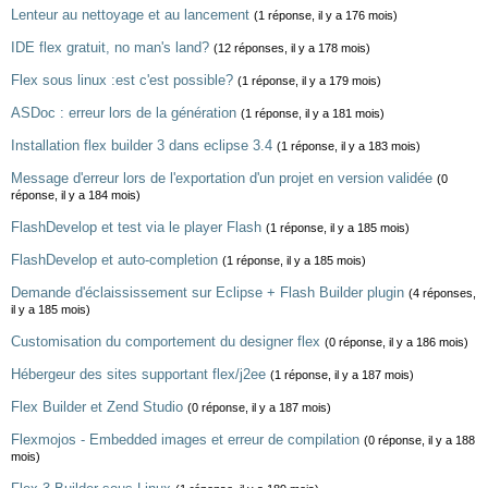
Lenteur au nettoyage et au lancement
(1 réponse, il y a 176 mois)
IDE flex gratuit, no man's land?
(12 réponses, il y a 178 mois)
Flex sous linux :est c'est possible?
(1 réponse, il y a 179 mois)
ASDoc : erreur lors de la génération
(1 réponse, il y a 181 mois)
Installation flex builder 3 dans eclipse 3.4
(1 réponse, il y a 183 mois)
Message d'erreur lors de l'exportation d'un projet en version validée
(0
réponse, il y a 184 mois)
FlashDevelop et test via le player Flash
(1 réponse, il y a 185 mois)
FlashDevelop et auto-completion
(1 réponse, il y a 185 mois)
Demande d'éclaississement sur Eclipse + Flash Builder plugin
(4 réponses,
il y a 185 mois)
Customisation du comportement du designer flex
(0 réponse, il y a 186 mois)
Hébergeur des sites supportant flex/j2ee
(1 réponse, il y a 187 mois)
Flex Builder et Zend Studio
(0 réponse, il y a 187 mois)
Flexmojos - Embedded images et erreur de compilation
(0 réponse, il y a 188
mois)