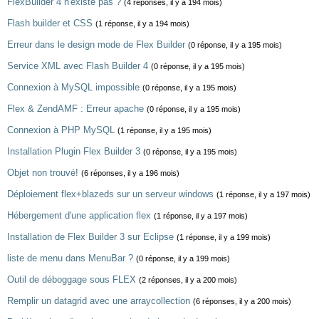
FlexBuilder 4 n'existe pas ?
(4 réponses, il y a 194 mois)
Flash builder et CSS
(1 réponse, il y a 194 mois)
Erreur dans le design mode de Flex Builder
(0 réponse, il y a 195 mois)
Service XML avec Flash Builder 4
(0 réponse, il y a 195 mois)
Connexion à MySQL impossible
(0 réponse, il y a 195 mois)
Flex & ZendAMF : Erreur apache
(0 réponse, il y a 195 mois)
Connexion à PHP MySQL
(1 réponse, il y a 195 mois)
Installation Plugin Flex Builder 3
(0 réponse, il y a 195 mois)
Objet non trouvé!
(6 réponses, il y a 196 mois)
Déploiement flex+blazeds sur un serveur windows
(1 réponse, il y a 197 mois)
Hébergement d'une application flex
(1 réponse, il y a 197 mois)
Installation de Flex Builder 3 sur Eclipse
(1 réponse, il y a 199 mois)
liste de menu dans MenuBar ?
(0 réponse, il y a 199 mois)
Outil de déboggage sous FLEX
(2 réponses, il y a 200 mois)
Remplir un datagrid avec une arraycollection
(6 réponses, il y a 200 mois)