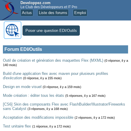
Developpez.com
Le Club des Développeurs et IT Pro
Actus
Liste des forums
Emploi
Poser une question EDI/Outils
Forum EDI/Outils
Outil de création et génération des maquettes Flex (MXML)
(0 réponse, il y a
140 mois)
Build d'une application flex avec maven pour plusieurs profiles
d'exécution
(0 réponse, il y a 155 mois)
Design en mode visuel
(0 réponse, il y a 159 mois)
Mode création : éditer tous les états
(5 réponses, il y a 167 mois)
[CS6] Skin des composants Flex avec FlashBuilder/Illustrator/Fireworks
sans Catalyst
(3 réponses, il y a 168 mois)
Acceptation des modifications impossible
(2 réponses, il y a 172 mois)
Test unitaire flex
(1 réponse, il y a 172 mois)