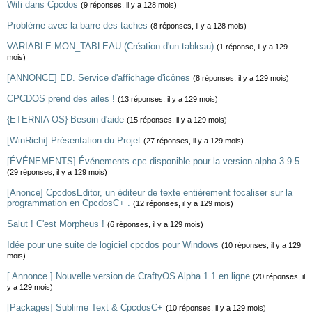
Wifi dans Cpcdos
(9 réponses, il y a 128 mois)
Problème avec la barre des taches
(8 réponses, il y a 128 mois)
VARIABLE MON_TABLEAU (Création d'un tableau)
(1 réponse, il y a 129
mois)
[ANNONCE] ED. Service d'affichage d'icônes
(8 réponses, il y a 129 mois)
CPCDOS prend des ailes !
(13 réponses, il y a 129 mois)
{ETERNIA OS} Besoin d'aide
(15 réponses, il y a 129 mois)
[WinRichi] Présentation du Projet
(27 réponses, il y a 129 mois)
[ÉVÉNEMENTS] Événements cpc disponible pour la version alpha 3.9.5
(29 réponses, il y a 129 mois)
[Anonce] CpcdosEditor, un éditeur de texte entièrement focaliser sur la
programmation en CpcdosC+ .
(12 réponses, il y a 129 mois)
Salut ! C'est Morpheus !
(6 réponses, il y a 129 mois)
Idée pour une suite de logiciel cpcdos pour Windows
(10 réponses, il y a 129
mois)
[ Annonce ] Nouvelle version de CraftyOS Alpha 1.1 en ligne
(20 réponses, il
y a 129 mois)
[Packages] Sublime Text & CpcdosC+
(10 réponses, il y a 129 mois)