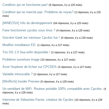
Condition qui ne fonctionne pas!
(8 réponses, il y a 125 mois)
Condition qui ne marche pas: Problème du noyau?
(2 réponses, il y a 125
mois)
[MINEOSX] Info du développement
(64 réponses, il y a 125 mois)
Faire fonctionner cpcdos sous linux ?
(4 réponses, il y a 125 mois)
Sorcière Geek les tutoriaux Cpcdos fun !
(0 réponse, il y a 126 mois)
Modifier installateur ED.
(1 réponse, il y a 127 mois)
Trio OS 1.0 Sea enfin disponible !
(2 réponses, il y a 127 mois)
Problème ouverture image
(10 réponses, il y a 127 mois)
Avoir l'explorer de fichier sur CPCDOS
(3 réponses, il y a 127 mois)
Variable introuvable ?
(2 réponses, il y a 127 mois)
[WinRichi] Insider Preview
(5 réponses, il y a 128 mois)
Un semblant de WiFi. Routeur portable 100% compatible avec Cpcdos.
(4
réponses, il y a 128 mois)
Interview de Sébastien Favier, créateur de Cpcdos
(10 réponses, il y a 128
mois)