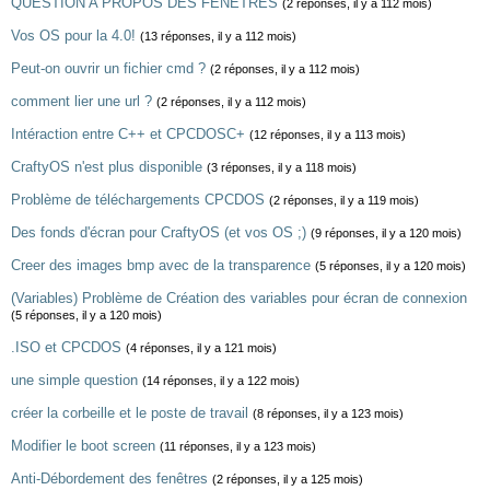
QUESTION A PROPOS DES FENETRES
(2 réponses, il y a 112 mois)
Vos OS pour la 4.0!
(13 réponses, il y a 112 mois)
Peut-on ouvrir un fichier cmd ?
(2 réponses, il y a 112 mois)
comment lier une url ?
(2 réponses, il y a 112 mois)
Intéraction entre C++ et CPCDOSC+
(12 réponses, il y a 113 mois)
CraftyOS n'est plus disponible
(3 réponses, il y a 118 mois)
Problème de téléchargements CPCDOS
(2 réponses, il y a 119 mois)
Des fonds d'écran pour CraftyOS (et vos OS ;)
(9 réponses, il y a 120 mois)
Creer des images bmp avec de la transparence
(5 réponses, il y a 120 mois)
(Variables) Problème de Création des variables pour écran de connexion
(5 réponses, il y a 120 mois)
.ISO et CPCDOS
(4 réponses, il y a 121 mois)
une simple question
(14 réponses, il y a 122 mois)
créer la corbeille et le poste de travail
(8 réponses, il y a 123 mois)
Modifier le boot screen
(11 réponses, il y a 123 mois)
Anti-Débordement des fenêtres
(2 réponses, il y a 125 mois)