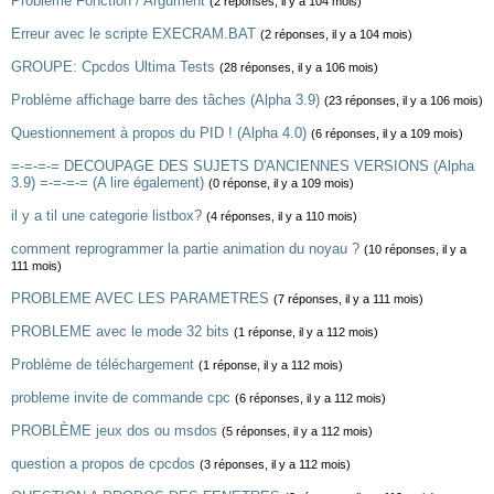
Problème Fonction / Argument
(2 réponses, il y a 104 mois)
Erreur avec le scripte EXECRAM.BAT
(2 réponses, il y a 104 mois)
GROUPE: Cpcdos Ultima Tests
(28 réponses, il y a 106 mois)
Problème affichage barre des tâches (Alpha 3.9)
(23 réponses, il y a 106 mois)
Questionnement à propos du PID ! (Alpha 4.0)
(6 réponses, il y a 109 mois)
=-=-=-= DECOUPAGE DES SUJETS D'ANCIENNES VERSIONS (Alpha
3.9) =-=-=-= (A lire également)
(0 réponse, il y a 109 mois)
il y a til une categorie listbox?
(4 réponses, il y a 110 mois)
comment reprogrammer la partie animation du noyau ?
(10 réponses, il y a
111 mois)
PROBLEME AVEC LES PARAMETRES
(7 réponses, il y a 111 mois)
PROBLEME avec le mode 32 bits
(1 réponse, il y a 112 mois)
Problème de téléchargement
(1 réponse, il y a 112 mois)
probleme invite de commande cpc
(6 réponses, il y a 112 mois)
PROBLÈME jeux dos ou msdos
(5 réponses, il y a 112 mois)
question a propos de cpcdos
(3 réponses, il y a 112 mois)