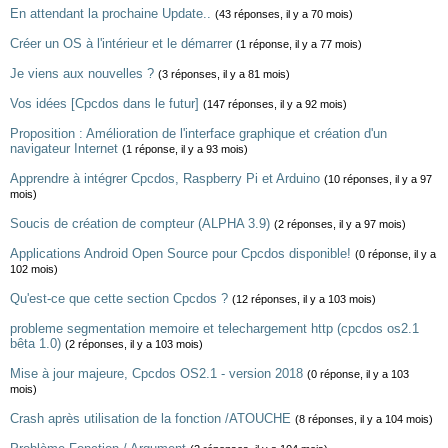
En attendant la prochaine Update..
(43 réponses, il y a 70 mois)
Créer un OS à l'intérieur et le démarrer
(1 réponse, il y a 77 mois)
Je viens aux nouvelles ?
(3 réponses, il y a 81 mois)
Vos idées [Cpcdos dans le futur]
(147 réponses, il y a 92 mois)
Proposition : Amélioration de l'interface graphique et création d'un
navigateur Internet
(1 réponse, il y a 93 mois)
Apprendre à intégrer Cpcdos, Raspberry Pi et Arduino
(10 réponses, il y a 97
mois)
Soucis de création de compteur (ALPHA 3.9)
(2 réponses, il y a 97 mois)
Applications Android Open Source pour Cpcdos disponible!
(0 réponse, il y a
102 mois)
Qu'est-ce que cette section Cpcdos ?
(12 réponses, il y a 103 mois)
probleme segmentation memoire et telechargement http (cpcdos os2.1
bêta 1.0)
(2 réponses, il y a 103 mois)
Mise à jour majeure, Cpcdos OS2.1 - version 2018
(0 réponse, il y a 103
mois)
Crash après utilisation de la fonction /ATOUCHE
(8 réponses, il y a 104 mois)