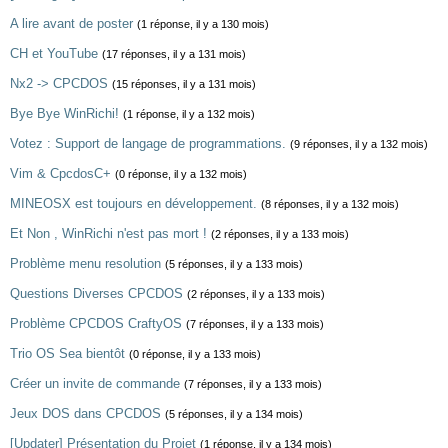
A lire avant de poster
(1 réponse, il y a 130 mois)
CH et YouTube
(17 réponses, il y a 131 mois)
Nx2 -> CPCDOS
(15 réponses, il y a 131 mois)
Bye Bye WinRichi!
(1 réponse, il y a 132 mois)
Votez : Support de langage de programmations.
(9 réponses, il y a 132 mois)
Vim & CpcdosC+
(0 réponse, il y a 132 mois)
MINEOSX est toujours en développement.
(8 réponses, il y a 132 mois)
Et Non , WinRichi n'est pas mort !
(2 réponses, il y a 133 mois)
Problème menu resolution
(5 réponses, il y a 133 mois)
Questions Diverses CPCDOS
(2 réponses, il y a 133 mois)
Problème CPCDOS CraftyOS
(7 réponses, il y a 133 mois)
Trio OS Sea bientôt
(0 réponse, il y a 133 mois)
Créer un invite de commande
(7 réponses, il y a 133 mois)
Jeux DOS dans CPCDOS
(5 réponses, il y a 134 mois)
[Updater] Présentation du Projet
(1 réponse, il y a 134 mois)