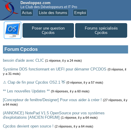
Developpez.com
Le Club des Développeurs et IT Pro
Actus
Liste des forums
Emploi
Poser une question
Forums spécialisés
Cpcdos
Cpcdos
Forum Cpcdos
besoin d'aide avec CLIC
(1 réponse, il y a 24 mois)
Système DOS fonctionnant en UEFI pour démarrer CPCDOS
(0 réponse, il
y a 31 mois)
⚠ Clap de fin pour Cpcdos OS2.1 👋
(0 réponse, il y a 57 mois)
** Les nouvelles Updates **
(9 réponses, il y a 60 mois)
[Concepteur de fenêtre/Designer] Pour vous aider à créer !
(27 réponses, il y
a 64 mois)
(ANNONCE) NotePad V1.5 OpenSource pour vos systèmes
d'exploitations [ANCIEN FORUM]
(1 réponse, il y a 64 mois)
Cpcdos devient open source !
(2 réponses, il y a 64 mois)