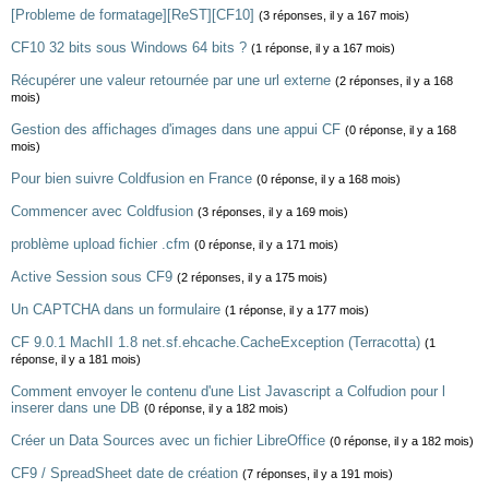
[Probleme de formatage][ReST][CF10]
(3 réponses, il y a 167 mois)
CF10 32 bits sous Windows 64 bits ?
(1 réponse, il y a 167 mois)
Récupérer une valeur retournée par une url externe
(2 réponses, il y a 168
mois)
Gestion des affichages d'images dans une appui CF
(0 réponse, il y a 168
mois)
Pour bien suivre Coldfusion en France
(0 réponse, il y a 168 mois)
Commencer avec Coldfusion
(3 réponses, il y a 169 mois)
problème upload fichier .cfm
(0 réponse, il y a 171 mois)
Active Session sous CF9
(2 réponses, il y a 175 mois)
Un CAPTCHA dans un formulaire
(1 réponse, il y a 177 mois)
CF 9.0.1 MachII 1.8 net.sf.ehcache.CacheException (Terracotta)
(1
réponse, il y a 181 mois)
Comment envoyer le contenu d'une List Javascript a Colfudion pour l
inserer dans une DB
(0 réponse, il y a 182 mois)
Créer un Data Sources avec un fichier LibreOffice
(0 réponse, il y a 182 mois)
CF9 / SpreadSheet date de création
(7 réponses, il y a 191 mois)