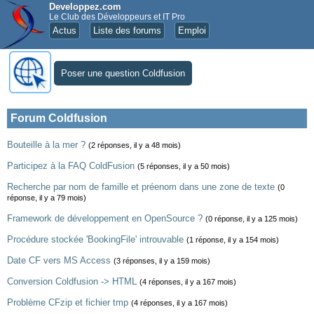
Developpez.com
Le Club des Développeurs et IT Pro
Actus
Liste des forums
Emploi
Poser une question Coldfusion
Forum Coldfusion
Bouteille à la mer ?
(2 réponses, il y a 48 mois)
Participez à la FAQ ColdFusion
(5 réponses, il y a 50 mois)
Recherche par nom de famille et préenom dans une zone de texte
(0
réponse, il y a 79 mois)
Framework de développement en OpenSource ?
(0 réponse, il y a 125 mois)
Procédure stockée 'BookingFile' introuvable
(1 réponse, il y a 154 mois)
Date CF vers MS Access
(3 réponses, il y a 159 mois)
Conversion Coldfusion -> HTML
(4 réponses, il y a 167 mois)
Problème CFzip et fichier tmp
(4 réponses, il y a 167 mois)