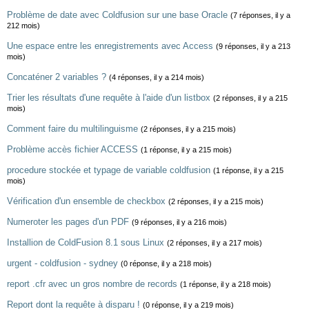
Problème de date avec Coldfusion sur une base Oracle
(7 réponses, il y a
212 mois)
Une espace entre les enregistrements avec Access
(9 réponses, il y a 213
mois)
Concaténer 2 variables ?
(4 réponses, il y a 214 mois)
Trier les résultats d'une requête à l'aide d'un listbox
(2 réponses, il y a 215
mois)
Comment faire du multilinguisme
(2 réponses, il y a 215 mois)
Problème accès fichier ACCESS
(1 réponse, il y a 215 mois)
procedure stockée et typage de variable coldfusion
(1 réponse, il y a 215
mois)
Vérification d'un ensemble de checkbox
(2 réponses, il y a 215 mois)
Numeroter les pages d'un PDF
(9 réponses, il y a 216 mois)
Installion de ColdFusion 8.1 sous Linux
(2 réponses, il y a 217 mois)
urgent - coldfusion - sydney
(0 réponse, il y a 218 mois)
report .cfr avec un gros nombre de records
(1 réponse, il y a 218 mois)
Report dont la requête à disparu !
(0 réponse, il y a 219 mois)