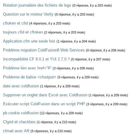
Rotation journalière des fichiers de logs
(0 réponse, il y a 203 mois)
Question sur le moteur Verity
(0 réponse, il y a 203 mois)
cftoken et cfid
(4 réponses, il y a 203 mois)
toujours cfid et cftoken
(2 réponses, il y a 203 mois)
Application.cfm une seule fois
(1 réponse, il y a 204 mois)
Problème migration ColdFusion8 Web Services
(0 réponse, il y a 206 mois)
Incompatibilité CF 8.0.1 et YUI 2.7.0 ?
(0 réponse, il y a 207 mois)
Problème lien avec href="#"
(3 réponses, il y a 208 mois)
Probleme de balise <cfoutput>
(5 réponses, il y a 209 mois)
date avec coldfusion
(1 réponse, il y a 209 mois)
Supprimer un onglet dans Excel avec Coldfusion
(1 réponse, il y a 209 mois)
Exécuter script ColdFusion dans un script PHP
(3 réponses, il y a 209 mois)
pb cookie coldfusion
(12 réponses, il y a 209 mois)
Cfgrid et checkbox
(1 réponse, il y a 210 mois)
cfmail avec AR
(5 réponses, il y a 210 mois)