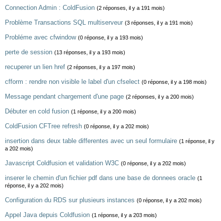
Connection Admin : ColdFusion
(2 réponses, il y a 191 mois)
Problème Transactions SQL multiserveur
(3 réponses, il y a 191 mois)
Probléme avec cfwindow
(0 réponse, il y a 193 mois)
perte de session
(13 réponses, il y a 193 mois)
recuperer un lien href
(2 réponses, il y a 197 mois)
cfform : rendre non visible le label d'un cfselect
(0 réponse, il y a 198 mois)
Message pendant chargement d'une page
(2 réponses, il y a 200 mois)
Débuter en cold fusion
(1 réponse, il y a 200 mois)
ColdFusion CFTree refresh
(0 réponse, il y a 202 mois)
insertion dans deux table differentes avec un seul formulaire
(1 réponse, il y
a 202 mois)
Javascript Coldfusion et validation W3C
(0 réponse, il y a 202 mois)
inserer le chemin d'un fichier pdf dans une base de donnees oracle
(1
réponse, il y a 202 mois)
Configuration du RDS sur plusieurs instances
(0 réponse, il y a 202 mois)
Appel Java depuis Coldfusion
(1 réponse, il y a 203 mois)