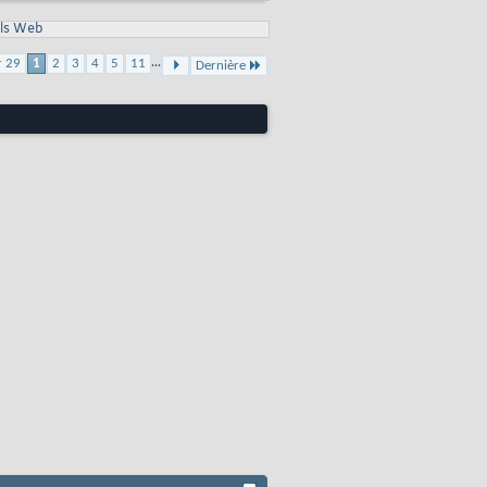
ls Web
...
r 29
1
2
3
4
5
11
Dernière