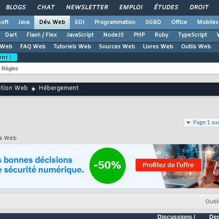
BLOGS
CHAT
NEWSLETTER
EMPLOI
ÉTUDES
DROIT
oft
Java
Dév. Web
EDI
Programmation
SGBD
Office
Mobiles
Dart
Flash / Flex
JavaScript
NodeJS
PHP
Ruby
TypeScript
 Web
FAQ Web
Tutoriels Web
Sources Web
Livres Web
Outils Web
ent !
Règles
ption Web
Hébergement
Page 1 su
tes Web
Outil
Discussions /
Der