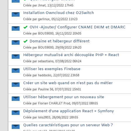
Créée par
Jlmat
, 13/12/2022 17h45
Installation Owncloud chez O2Switch
Créée par
garlinux
, 05/12/2022 11h23
OVH -Ajouter/ Configurer CNAME DKIM et DMARC
Créée par
BOU59000
, 16/11/2022 20h05
Domaine et hébergeur différent
Créée par
BOU59000
, 29/09/2022 19h20
Hébergeur mutualisé archi découplée PHP + React
Créée par
sebastiano
, 07/08/2022 06h24
Utiliser les exemples Firebase
Créée par
haddocks
, 22/07/2022 23h58
Créer un site web quand on n'est pas du métier
Créée par
Pauline 56
, 07/07/2022 15h01
Utiliser hébergement pour un nouveau site
Créée par
Florian CHARLET Prod
, 09/07/2022 08h55
Déploiement d'une application React + Symfony
Créée par
lolo2803
, 26/06/2022 18h55
Quelles caractéristiques pour un serveur Web ?