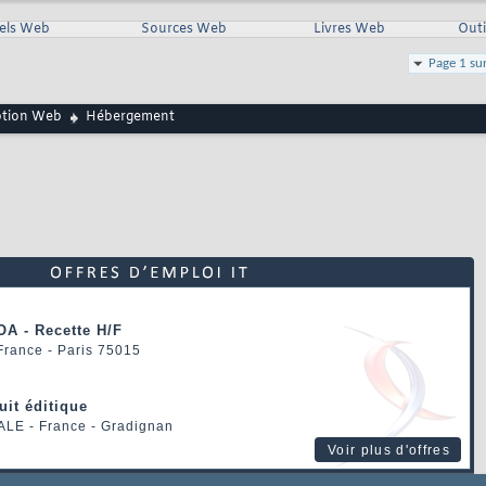
iels Web
Sources Web
Livres Web
Outi
Page 1 su
ption Web
Hébergement
OA - Recette H/F
 France - Paris 75015
uit éditique
ALE
- France - Gradignan
Voir plus d'offres