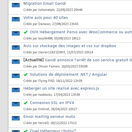
Migration Email Gandi
Créée par
toitoinebzh
, 22/09/2023 20h46
Votre avis pour 40 sites
Créée par
Danwan
, 27/08/2023 23h43
OVH Hébergement Perso avec WooCommerce ou aut
Créée par
bouli6488
, 05/08/2023 18h13
Avis sur stockage des images et css sur dropbox
Créée par
clavier12AZQSWX
, 21/07/2023 10h14
[Actualité]
Gandi annonce l’arrêt de son service gratuit 
Créée par
Olivier Famien
, 16/03/2023 03h08
Solutions de déploiement .NET / Angular
Créée par
Flying PAD
, 18/11/2022 12h39
Héberger un site réalisé avec express.js
Créée par
haddocks
, 17/04/2023 13h38
Connexion SSL en IPV4
Créée par
timtiret
, 26/04/2023 10h27
Envoi mailing serveur mutu
Créée par
herveD
, 18/12/2022 17h12
Quel Hébergeur choisir?