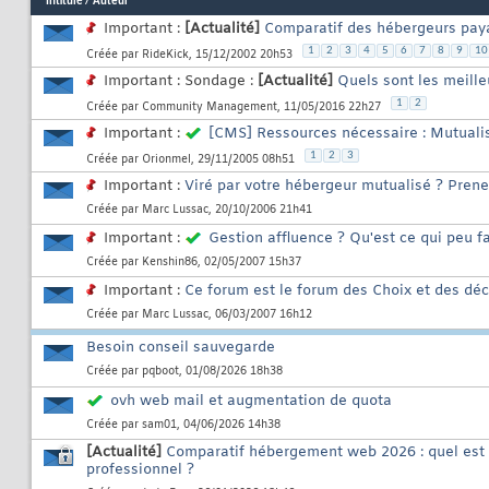
Intitulé
/
Auteur
Important :
[Actualité]
Comparatif des hébergeurs paya
1
2
3
4
5
6
7
8
9
10
Créée par
RideKick
, 15/12/2002 20h53
Important : Sondage :
[Actualité]
Quels sont les meill
1
2
Créée par
Community Management
, 11/05/2016 22h27
Important :
[CMS] Ressources nécessaire : Mutualis
1
2
3
Créée par
Orionmel
, 29/11/2005 08h51
Important :
Viré par votre hébergeur mutualisé ? Prene
Créée par
Marc Lussac
, 20/10/2006 21h41
Important :
Gestion affluence ? Qu'est ce qui peu fa
Créée par
Kenshin86
, 02/05/2007 15h37
Important :
Ce forum est le forum des Choix et des déc
Créée par
Marc Lussac
, 06/03/2007 16h12
Besoin conseil sauvegarde
Créée par
pqboot
, 01/08/2026 18h38
ovh web mail et augmentation de quota
Créée par
sam01
, 04/06/2026 14h38
[Actualité]
Comparatif hébergement web 2026 : quel est l
professionnel ?