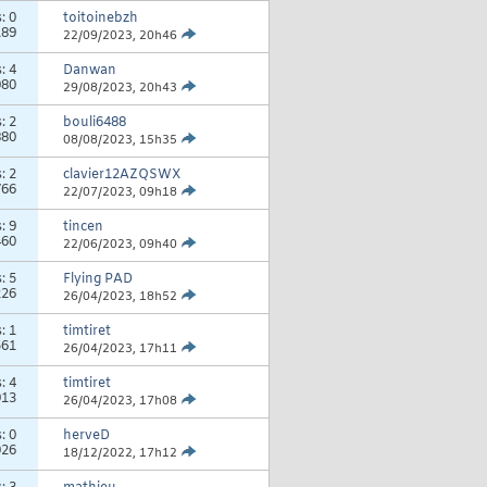
s:
0
toitoinebzh
189
22/09/2023,
20h46
s:
4
Danwan
080
29/08/2023,
20h43
s:
2
bouli6488
880
08/08/2023,
15h35
s:
2
clavier12AZQSWX
766
22/07/2023,
09h18
s:
9
tincen
460
22/06/2023,
09h40
s:
5
Flying PAD
226
26/04/2023,
18h52
s:
1
timtiret
561
26/04/2023,
17h11
s:
4
timtiret
913
26/04/2023,
17h08
s:
0
herveD
026
18/12/2022,
17h12