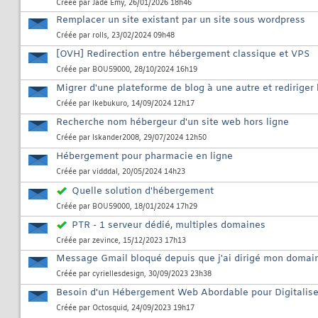
Créée par
Jade Emy
, 26/01/2026 18h46
Remplacer un site existant par un site sous wordpress
Créée par
rolls
, 23/02/2024 09h48
[OVH] Redirection entre hébergement classique et VPS
Créée par
BOU59000
, 28/10/2024 16h19
Migrer d'une plateforme de blog à une autre et rediriger
Créée par
Ikebukuro
, 14/09/2024 12h17
Recherche nom hébergeur d'un site web hors ligne
Créée par
Iskander2008
, 29/07/2024 12h50
Hébergement pour pharmacie en ligne
Créée par
vidddal
, 20/05/2024 14h23
Quelle solution d'hébergement
Créée par
BOU59000
, 18/01/2024 17h29
PTR - 1 serveur dédié, multiples domaines
Créée par
zevince
, 15/12/2023 17h13
Message Gmail bloqué depuis que j'ai dirigé mon domain
Créée par
cyriellesdesign
, 30/09/2023 23h38
Besoin d'un Hébergement Web Abordable pour Digitaliser
Créée par
Octosquid
, 24/09/2023 19h17