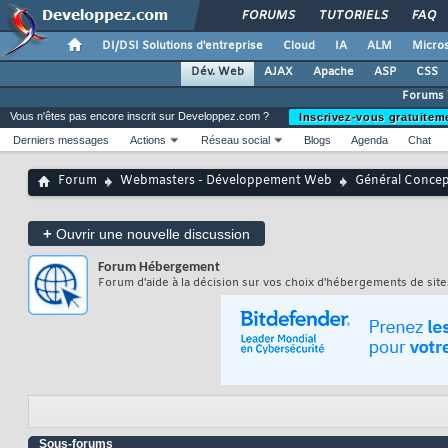
FORUMS
TUTORIELS
FAQ
DI/DSI Solutions d'entreprise
Cloud
IA
ALM
Micros
Dév. Web
AJAX
Apache
ASP
CSS
Forums
Vous n'êtes pas encore inscrit sur Developpez.com ?
Inscrivez-vous gratuitem
Derniers messages
Actions
Réseau social
Blogs
Agenda
Chat
Forum
Webmasters - Développement Web
Général Conce
+
Ouvrir une nouvelle discussion
Forum
Hébergement
Forum d'aide à la décision sur vos choix d'hébergements de si
Sous-forums