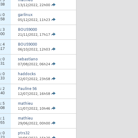
s:
3
mathieu
938
13/12/2022,
22h00
s:
0
garlinux
358
05/12/2022,
11h23
s:
3
BOU59000
300
21/11/2022,
17h17
s:
4
BOU59000
617
06/10/2022,
12h03
s:
0
sebastiano
331
07/08/2022,
06h24
s:
0
haddocks
133
22/07/2022,
23h58
s:
2
Pauline 56
240
12/07/2022,
16h58
s:
5
mathieu
508
11/07/2022,
10h46
s:
1
mathieu
955
29/06/2022,
00h00
s:
0
ptrs32
523