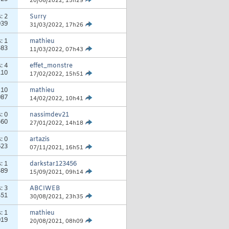
20/06/2022,
15h29
s:
2
Surry
939
31/03/2022,
17h26
s:
1
mathieu
583
11/03/2022,
07h43
s:
4
effet_monstre
110
17/02/2022,
15h51
:
10
mathieu
987
14/02/2022,
10h41
s:
0
nassimdev21
560
27/01/2022,
14h18
s:
0
artazis
623
07/11/2021,
16h51
s:
1
darkstar123456
589
15/09/2021,
09h14
s:
3
ABCIWEB
451
30/08/2021,
23h35
s:
1
mathieu
919
20/08/2021,
08h09