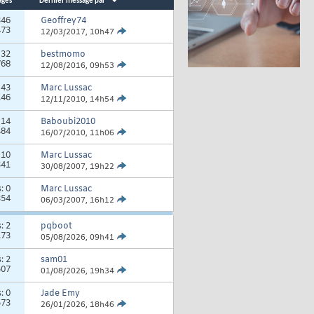
ages
Dernier message par
346
Geoffrey74
473
12/03/2017,
10h47
:
32
bestmomo
768
12/08/2016,
09h53
:
43
Marc Lussac
146
12/11/2010,
14h54
:
14
Baboubi2010
484
16/07/2010,
11h06
:
10
Marc Lussac
341
30/08/2007,
19h22
s:
0
Marc Lussac
354
06/03/2007,
16h12
s:
2
pqboot
173
05/08/2026,
09h41
s:
2
sam01
507
01/08/2026,
19h34
s:
0
Jade Emy
573
26/01/2026,
18h46