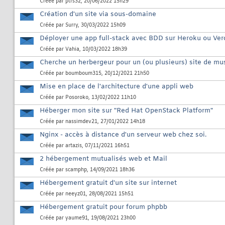
Créée par
ptrs32
, 20/06/2022 15h29
Création d'un site via sous-domaine
Créée par
Surry
, 30/03/2022 15h09
Déployer une app full-stack avec BDD sur Heroku ou Ver
Créée par
Vahia
, 10/03/2022 18h39
Cherche un herbergeur pour un (ou plusieurs) site de mu
Créée par
boumboum315
, 20/12/2021 21h50
Mise en place de l'architecture d'une appli web
Créée par
Posoroko
, 13/02/2022 11h10
Héberger mon site sur "Red Hat OpenStack Platform"
Créée par
nassimdev21
, 27/01/2022 14h18
Nginx - accès à distance d'un serveur web chez soi.
Créée par
artazis
, 07/11/2021 16h51
2 hébergement mutualisés web et Mail
Créée par
scamphp
, 14/09/2021 18h36
Hébergement gratuit d'un site sur internet
Créée par
neeyz01
, 28/08/2021 15h51
Hébergement gratuit pour forum phpbb
Créée par
yaume91
, 19/08/2021 23h00