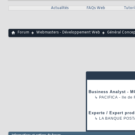
Actualités
FAQs Web
Tutor
Forum
Webmasters - Développement Web
Général Conce
Business Analyst - M
↳
PACIFICA
- Ile de
Experte / Expert prod
↳
LA BANQUE POST