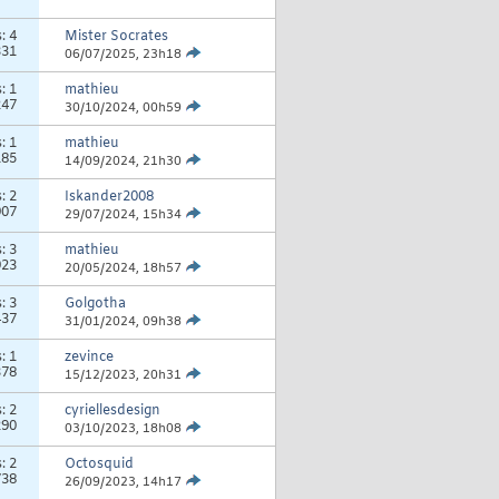
s:
4
Mister Socrates
331
06/07/2025,
23h18
s:
1
mathieu
247
30/10/2024,
00h59
s:
1
mathieu
185
14/09/2024,
21h30
s:
2
Iskander2008
907
29/07/2024,
15h34
s:
3
mathieu
923
20/05/2024,
18h57
s:
3
Golgotha
437
31/01/2024,
09h38
s:
1
zevince
378
15/12/2023,
20h31
s:
2
cyriellesdesign
290
03/10/2023,
18h08
s:
2
Octosquid
738
26/09/2023,
14h17