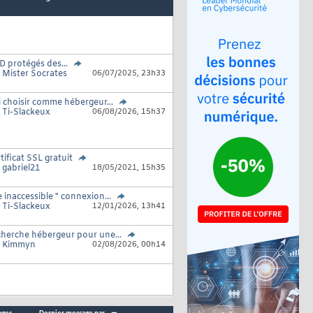
 protégés des...
r
Mister Socrates
06/07/2025,
23h33
 choisir comme hébergeur...
r
Ti-Slackeux
06/08/2026,
15h37
tificat SSL gratuit
r
gabriel21
18/05/2021,
15h35
e inaccessible " connexion...
r
Ti-Slackeux
12/01/2026,
13h41
herche hébergeur pour une...
r
Kimmyn
02/08/2026,
00h14