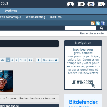
CLUB
Systèmes
Web sémantique
Webmarketing
(X)HTML
Recherche avancée
Navigation
Inscrivez-vous
gratuitement
pour pouvoir participer,
...
suivre les réponses en
r 29
1
2
3
4
5
11
Dernière
temps réel, voter pour
les messages, poser vos
propres questions et
recevoir la newsletter
s du forum
Recherche dans ce forum
nier message