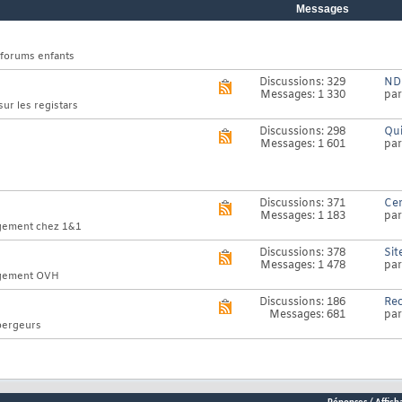
Messages
 forums enfants
Discussions: 329
NDD
Voir
Messages: 1 330
pa
le
ur les registars
flux
RSS
Discussions: 298
Qui
Voir
de
Messages: 1 601
pa
le
ce
flux
forum
RSS
de
ce
Discussions: 371
Cer
Voir
forum
Messages: 1 183
pa
le
rgement chez 1&1
flux
RSS
Discussions: 378
Sit
Voir
de
Messages: 1 478
pa
le
ce
ergement OVH
flux
forum
RSS
Discussions: 186
Rec
Voir
de
Messages: 681
pa
le
ce
bergeurs
flux
forum
RSS
de
ce
forum