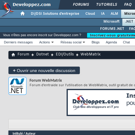
FORUMS
TUTORIELS
FAQ
DI/DSI Solutions d'entreprise
Cloud
IA
ALM
Micros
Microsoft
.NET
FORUMS .NET
FAQ
Vous n'êtes pas encore inscrit sur Developpez.com ?
Inscrivez-vous gratuitem
Derniers messages
Actions
Réseau social
Blogs
Agenda
Chat
Forum
Dotnet
EDI/Outils
WebMatrix
+
Ouvrir une nouvelle discussion
Forum
WebMatrix
Forum d'entraide sur l'utilisation de WebMatrix, outil gratuit 
Intitulé
/
Auteur