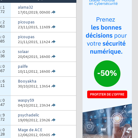
s:
1
alama32
272
17/01/2019,
00h00
s:
2
picoupas
063
23/11/2015,
11h09
s:
0
picoupas
685
21/11/2015,
11h24
s:
0
solaar
836
20/04/2015,
16h00
s:
0
palife
467
10/11/2012,
16h00
s:
6
Booyakha
511
30/10/2012,
13h54
s:
0
waspy59
447
04/10/2012,
23h34
s:
9
psychadelic
572
19/09/2012,
23h26
s:
0
Mage de ACE
128
12/06/2012,
05h05