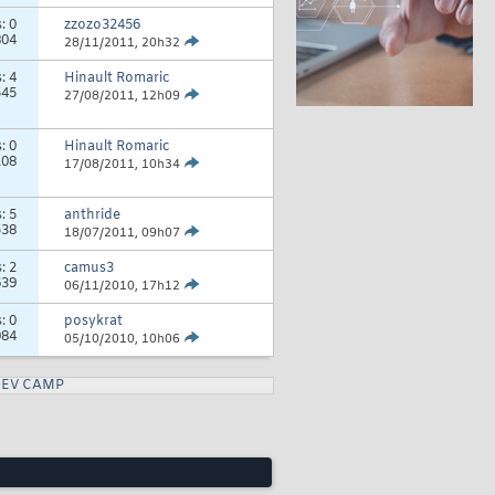
s:
0
zzozo32456
804
28/11/2011,
20h32
s:
4
Hinault Romaric
545
27/08/2011,
12h09
s:
0
Hinault Romaric
108
17/08/2011,
10h34
s:
5
anthride
538
18/07/2011,
09h07
s:
2
camus3
639
06/11/2010,
17h12
s:
0
posykrat
084
05/10/2010,
10h06
DEV CAMP