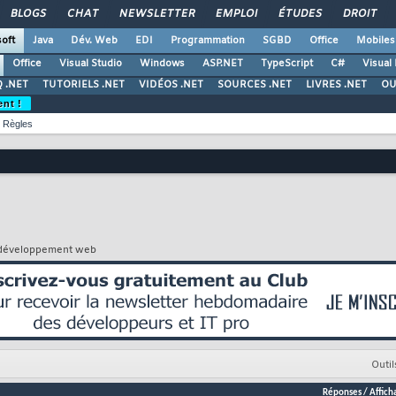
BLOGS
CHAT
NEWSLETTER
EMPLOI
ÉTUDES
DROIT
oft
Java
Dév. Web
EDI
Programmation
SGBD
Office
Mobiles
Office
Visual Studio
Windows
ASP.NET
TypeScript
C#
Visual
 .NET
TUTORIELS .NET
VIDÉOS .NET
SOURCES .NET
LIVRES .NET
OU
ent !
Règles
de développement web
Outil
Réponses
/
Affich