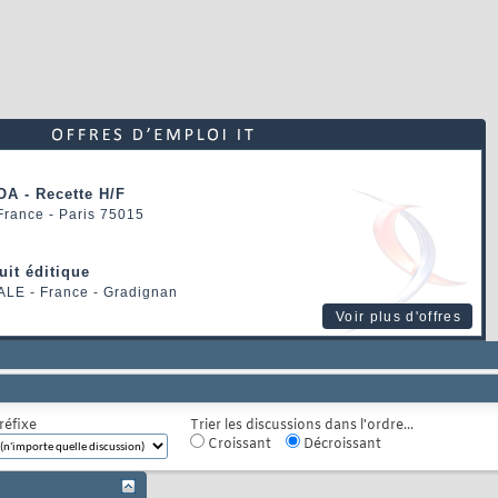
OA - Recette H/F
 France - Paris 75015
uit éditique
ALE
- France - Gradignan
Voir plus d'offres
réfixe
Trier les discussions dans l'ordre...
Croissant
Décroissant