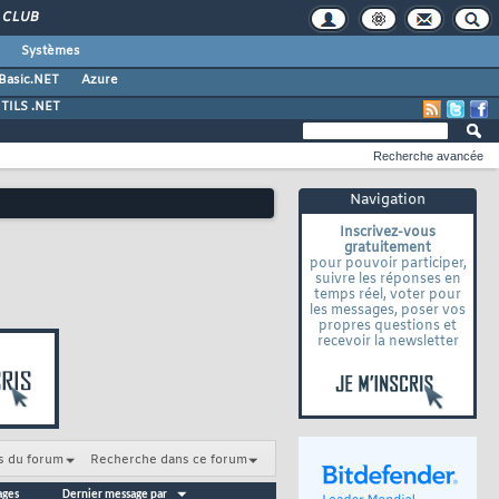
CLUB
Systèmes
 Basic.NET
Azure
TILS .NET
Recherche avancée
Navigation
Inscrivez-vous
gratuitement
pour pouvoir participer,
suivre les réponses en
temps réel, voter pour
les messages, poser vos
propres questions et
recevoir la newsletter
s du forum
Recherche dans ce forum
ages
Dernier message par