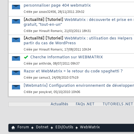
personnaliser page 404 webmatrix
Créée par
zzozo32456
, 28/11/2011 20h32
[Actualité]
[Tutoriel]
WebMatrix : découverte et prise en
gratuit, "tout-en-un"
Créée par
Hinault Romaric
, 21/03/2011 18h31
[Actualité]
[Tutoriel]
WebMatrix : utilisation des Helpers 
partir du cas de WordPress
Créée par
Hinault Romaric
, 17/08/2011 10h34
Cherche Information sur WEBMATRIX
Créée par
anthride
, 08/07/2011 09h37
Razor et WebMatrix = le retour du code spaghetti ?
Créée par
camus3
, 24/09/2010 07h19
[Webmatrix] Configuration environnement de développe
Créée par
posykrat
, 05/10/2010 10h06
Actualités
FAQs .NET
TUTORIELS .NET
Forum
Dotnet
EDI/Outils
WebMatrix