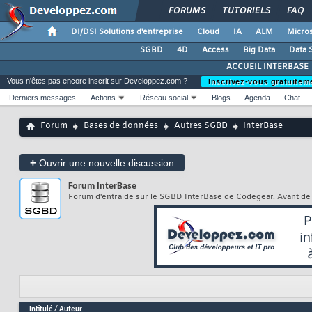
FORUMS
TUTORIELS
FAQ
DI/DSI Solutions d'entreprise
Cloud
IA
ALM
Micros
SGBD
4D
Access
Big Data
Data 
ACCUEIL INTERBASE
Vous n'êtes pas encore inscrit sur Developpez.com ?
Inscrivez-vous gratuitem
Derniers messages
Actions
Réseau social
Blogs
Agenda
Chat
Forum
Bases de données
Autres SGBD
InterBase
+
Ouvrir une nouvelle discussion
Forum
InterBase
Forum d'entraide sur le SGBD InterBase de Codegear. Avant de
Intitulé
/
Auteur