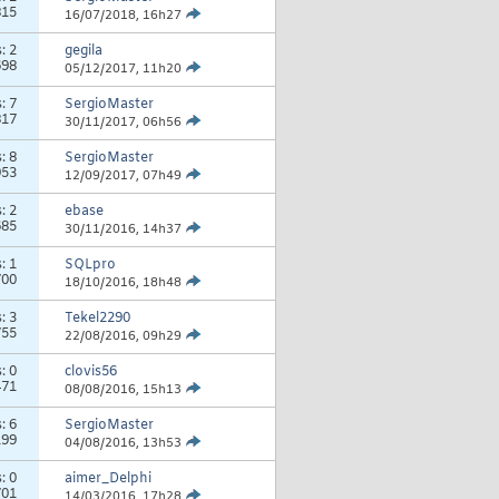
815
16/07/2018,
16h27
s:
2
gegila
698
05/12/2017,
11h20
s:
7
SergioMaster
817
30/11/2017,
06h56
s:
8
SergioMaster
953
12/09/2017,
07h49
s:
2
ebase
685
30/11/2016,
14h37
s:
1
SQLpro
700
18/10/2016,
18h48
s:
3
Tekel2290
755
22/08/2016,
09h29
s:
0
clovis56
471
08/08/2016,
15h13
s:
6
SergioMaster
199
04/08/2016,
13h53
s:
0
aimer_Delphi
701
14/03/2016,
17h28