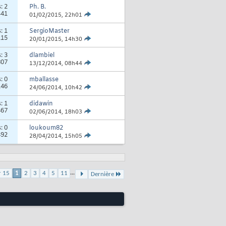
s:
2
Ph. B.
441
01/02/2015,
22h01
s:
1
SergioMaster
115
20/01/2015,
14h30
s:
3
dlambiel
807
13/12/2014,
08h44
s:
0
mballasse
146
24/06/2014,
10h42
s:
1
didawin
467
02/06/2014,
18h03
s:
0
loukoum82
492
28/04/2014,
15h05
...
r 15
1
2
3
4
5
11
Dernière