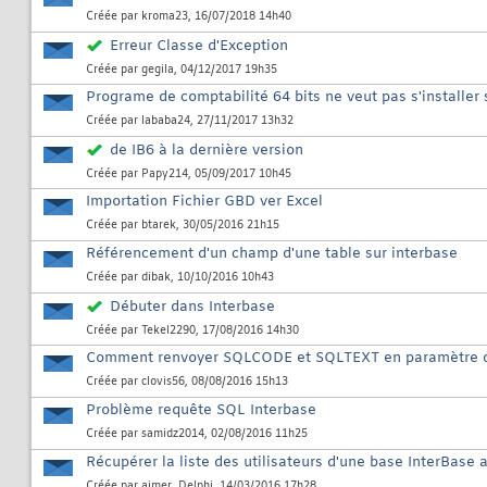
Créée par
kroma23
, 16/07/2018 14h40
Erreur Classe d'Exception
Créée par
gegila
, 04/12/2017 19h35
Programe de comptabilité 64 bits ne veut pas s'installer
Créée par
lababa24
, 27/11/2017 13h32
de IB6 à la dernière version
Créée par
Papy214
, 05/09/2017 10h45
Importation Fichier GBD ver Excel
Créée par
btarek
, 30/05/2016 21h15
Référencement d'un champ d'une table sur interbase
Créée par
dibak
, 10/10/2016 10h43
Débuter dans Interbase
Créée par
Tekel2290
, 17/08/2016 14h30
Comment renvoyer SQLCODE et SQLTEXT en paramètre d
Créée par
clovis56
, 08/08/2016 15h13
Problème requête SQL Interbase
Créée par
samidz2014
, 02/08/2016 11h25
Récupérer la liste des utilisateurs d'une base InterBase 
Créée par
aimer_Delphi
, 14/03/2016 17h28