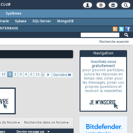
CLUB
Systèmes
racle
Sybase
SQL-Server
MongoDB
INTERBASE
Recherche avancée
Navigation
Inscrivez-vous
gratuitement
pour pouvoir participer,
...
suivre les réponses en
r 15
1
2
3
4
5
11
Dernière
temps réel, voter pour
les messages, poser vos
propres questions et
recevoir la newsletter
s du forum
Recherche dans ce forum
ages
Dernier message par