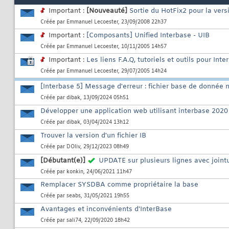
Important :
[Nouveauté]
Sortie du HotFix2 pour la ver
Créée par
Emmanuel Lecoester
, 23/09/2008 22h37
Important :
[Composants] Unified Interbase - UIB
Créée par
Emmanuel Lecoester
, 10/11/2005 14h57
Important :
Les liens F.A.Q, tutoriels et outils pour Int
Créée par
Emmanuel Lecoester
, 29/07/2005 14h24
[Interbase 5] Message d'erreur : fichier base de donnée 
Créée par
dibak
, 13/09/2024 05h51
Développer une application web utilisant interbase 20
Créée par
dibak
, 03/04/2024 13h12
Trouver la version d'un fichier IB
Créée par
DOliv
, 29/12/2023 08h49
[Débutant(e)]
UPDATE sur plusieurs lignes avec joint
Créée par
konkin
, 24/06/2021 11h47
Remplacer SYSDBA comme propriétaire la base
Créée par
seabs
, 31/05/2021 19h55
Avantages et inconvénients d'InterBase
Créée par
sali74
, 22/09/2020 18h42