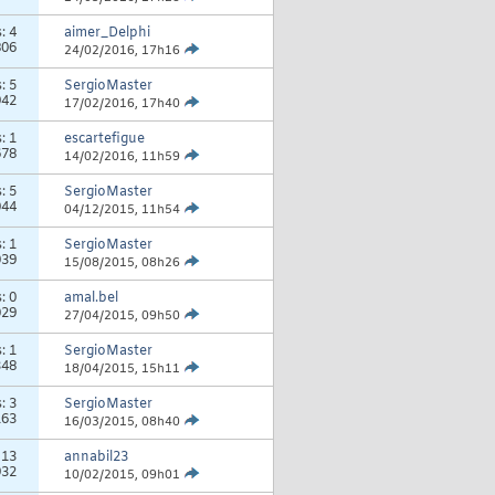
s:
4
aimer_Delphi
806
24/02/2016,
17h16
s:
5
SergioMaster
942
17/02/2016,
17h40
s:
1
escartefigue
678
14/02/2016,
11h59
s:
5
SergioMaster
044
04/12/2015,
11h54
s:
1
SergioMaster
039
15/08/2015,
08h26
s:
0
amal.bel
029
27/04/2015,
09h50
s:
1
SergioMaster
348
18/04/2015,
15h11
s:
3
SergioMaster
163
16/03/2015,
08h40
:
13
annabil23
932
10/02/2015,
09h01