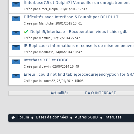
[Interbase7.5 et Delphi7] Verrouiller un enregistrement
Créée par
aimer_Delphi
, 31/01/2015 17h17
Difficultés avec InterBase 6 Fournit par DELPHI 7
Créée par
Manutche
, 20/01/2015 13h01
Delphi5/Interbase - Récupération vieux fichier gdb
Créée par
dlambiel
, 12/12/2014 22h47
IB Replicaor : informations et conseils de mise en oeuvre
Créée par
mballasse
, 24/06/2014 10h42
Interbase XE3 et ODBC
Créée par
didawin
, 02/06/2014 16h49
Erreur : could not find table/procedure/encryption for G
Créée par
loukoum82
, 28/04/2014 15h05
Actualités
F.A.Q INTERBASE
Forum
Bases de données
Autres SGBD
InterBase