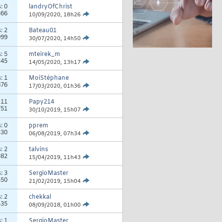
s:
0
landryOfChrist
366
10/09/2020,
18h26
s:
2
Bateau01
099
30/07/2020,
14h50
s:
5
mteirek_m
345
14/05/2020,
13h17
s:
1
MoiStéphane
876
17/03/2020,
01h36
:
11
Papy214
751
30/10/2019,
15h07
s:
0
pprem
330
06/08/2019,
07h34
s:
2
talvins
382
15/04/2019,
11h43
s:
3
SergioMaster
550
21/02/2019,
15h04
s:
2
chekkal
435
08/09/2018,
01h00
s:
1
SergioMaster