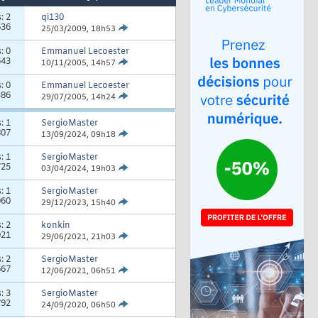
s:
2
qi130
636
25/03/2009,
18h53
s:
0
Emmanuel Lecoester
643
10/11/2005,
14h57
s:
0
Emmanuel Lecoester
386
29/07/2005,
14h24
s:
1
SergioMaster
807
13/09/2024,
09h18
s:
1
SergioMaster
725
03/04/2024,
19h03
s:
1
SergioMaster
060
29/12/2023,
15h40
s:
2
konkin
021
29/06/2021,
21h03
s:
2
SergioMaster
667
12/06/2021,
06h51
s:
3
SergioMaster
792
24/09/2020,
06h50