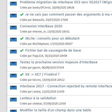
Problème migration de Interbase XE3 vers XE2017 (Migra
Créée par
landryOfChrist
, 10/09/2020 18h26
Je ne sais pas comment passer des arguments à ma r
Créée par
Bateau01
, 03/07/2020 17h00
Connexion InterBase 2020
Créée par
mteirek_m
, 13/05/2020 16h31
IBLite : conseils pour un débutant
Créée par
MoiStéphane
, 17/03/2020 00h07
Fichier bat de sauvegarde de base
Créée par
Papy214
, 30/10/2019 10h58
Testez la prochaine version majeure d'InterBase
Créée par
pprem
, 06/08/2019 07h34
XE -> XE7 / Firebird ?
Créée par
talvins
, 15/04/2019 10h12
Interbase 2017 - Connection rejected by remote interfac
Créée par
Laskar
, 21/02/2019 11h59
Lenteur à la validation
Créée par
chekkal
, 07/09/2018 11h59
Modifier la taille d'un champ dans une table