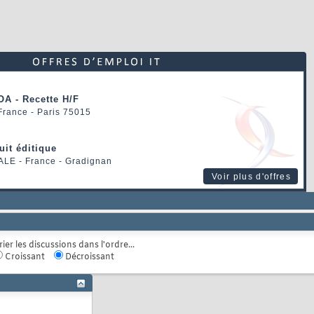
OA - Recette H/F
 France - Paris 75015
uit éditique
ALE
- France - Gradignan
Voir plus d'offres
rier les discussions dans l'ordre...
Croissant
Décroissant