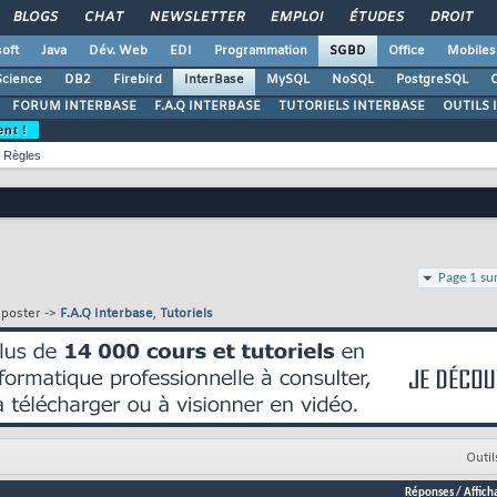
BLOGS
CHAT
NEWSLETTER
EMPLOI
ÉTUDES
DROIT
oft
Java
Dév. Web
EDI
Programmation
SGBD
Office
Mobiles
Science
DB2
Firebird
InterBase
MySQL
NoSQL
PostgreSQL
O
FORUM INTERBASE
F.A.Q INTERBASE
TUTORIELS INTERBASE
OUTILS 
ent !
Règles
Page 1 su
 poster ->
F.A.Q Interbase
,
Tutoriels
Outil
Réponses
/
Affich