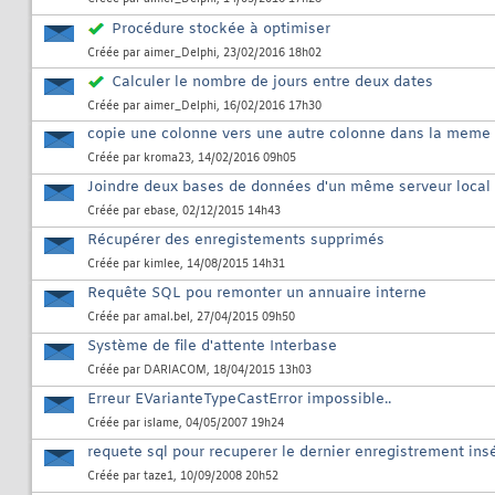
Procédure stockée à optimiser
Créée par
aimer_Delphi
, 23/02/2016 18h02
Calculer le nombre de jours entre deux dates
Créée par
aimer_Delphi
, 16/02/2016 17h30
copie une colonne vers une autre colonne dans la meme 
Créée par
kroma23
, 14/02/2016 09h05
Joindre deux bases de données d'un même serveur local 
Créée par
ebase
, 02/12/2015 14h43
Récupérer des enregistements supprimés
Créée par
kimlee
, 14/08/2015 14h31
Requête SQL pou remonter un annuaire interne
Créée par
amal.bel
, 27/04/2015 09h50
Système de file d'attente Interbase
Créée par
DARIACOM
, 18/04/2015 13h03
Erreur EVarianteTypeCastError impossible..
Créée par
islame
, 04/05/2007 19h24
requete sql pour recuperer le dernier enregistrement ins
Créée par
taze1
, 10/09/2008 20h52