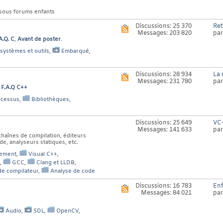
 sous forums enfants
Discussions: 25 370
Ret
Voir
Messages: 203 820
pa
le
A.Q. C
,
Avant de poster
.
flux
RSS
 systèmes et outils
,
Embarqué
,
de
ce
forum
Discussions: 28 934
La 
Voir
Messages: 231 780
pa
le
>
F.A.Q C++
flux
RSS
ocessus
,
Bibliothèques
,
de
ce
forum
Discussions: 25 649
VC+
Messages: 141 633
pa
chaînes de compilation, éditeurs
, analyseurs statiques, etc.
pement
,
Visual C++
,
,
GCC
,
Clang et LLDB
,
e compilateur
,
Analyse de code
Discussions: 16 783
Enf
Voir
Messages: 84 021
pa
le
flux
RSS
Audio
,
SDL
,
OpenCV
,
de
ce