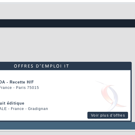
forum
OA - Recette H/F
 France - Paris 75015
uit éditique
ALE
- France - Gradignan
Voir plus d'offres