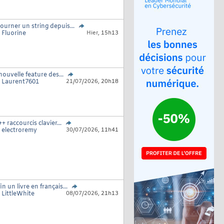
ourner un string depuis...
r
Fluorine
Hier,
15h13
nouvelle feature des...
r
Laurent7601
21/07/2026,
20h18
+ raccourcis clavier...
r
electroremy
30/07/2026,
11h41
in un livre en français...
r
LittleWhite
08/07/2026,
21h13