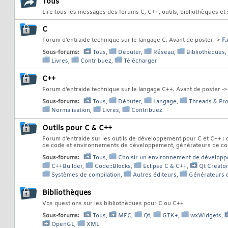
Tous
Lire tous les messages des forums C, C++, outils, bibliothèques et
C
Forum d'entraide technique sur le langage C. Avant de poster ->
F.
Sous-forums:
Tous
,
Débuter
,
Réseau
,
Bibliothèques,
Livres
,
Contribuez
,
Télécharger
C++
Forum d'entraide technique sur le langage C++. Avant de poster -
Sous-forums:
Tous
,
Débuter
,
Langage
,
Threads & Pr
Normalisation
,
Livres
,
Contribuez
Outils pour C & C++
Forum d'entraide sur les outils de développement pour C et C++ : 
de code et environnements de développement, générateurs de code
Sous-forums:
Tous
,
Choisir un environnement de dévelop
C++Builder
,
Code::Blocks
,
Eclipse C & C++
,
Qt Creator
Systèmes de compilation
,
Autres éditeurs
,
Générateurs d
Bibliothèques
Vos questions sur les bibliothèques pour C ou C++
Sous-forums:
Tous
,
MFC
,
Qt
,
GTK+
,
wxWidgets
,
OpenGL
,
XML