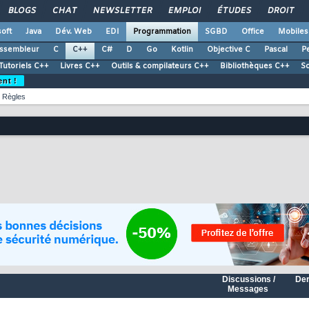
BLOGS
CHAT
NEWSLETTER
EMPLOI
ÉTUDES
DROIT
oft
Java
Dév. Web
EDI
Programmation
SGBD
Office
Mobiles
ssembleur
C
C++
C#
D
Go
Kotlin
Objective C
Pascal
Pe
Tutoriels C++
Livres C++
Outils & compilateurs C++
Bibliothèques C++
S
ent !
Règles
Discussions /
Der
Messages