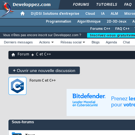
FORUMS
TUTORIELS
FAQ
DI/DSI Solutions d'entreprise
Cloud
IA
ALM
Micros
Programmation
Algorithmique
2D-3D-Jeux
A
Forums C++
FAQ C++
Vous n'êtes pas encore inscrit sur Developpez.com ?
Inscrivez-vous gratuitem
Derniers messages
Actions
Réseau social
Blogs
Agenda
Chat
Forum
C et C++
+
Ouvrir une nouvelle discussion
Forum
C et C++
Sous-forums