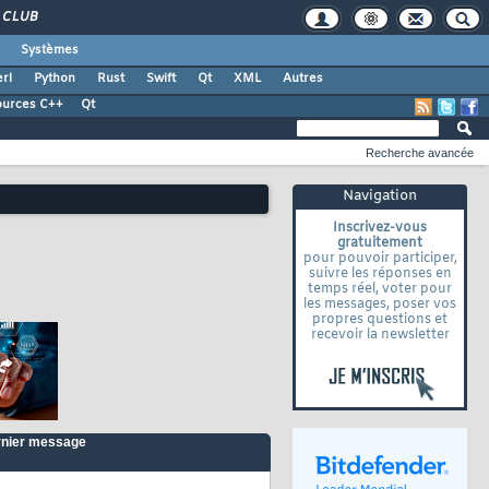
CLUB
Systèmes
rl
Python
Rust
Swift
Qt
XML
Autres
ources C++
Qt
Recherche avancée
Navigation
Inscrivez-vous
gratuitement
pour pouvoir participer,
suivre les réponses en
temps réel, voter pour
les messages, poser vos
propres questions et
recevoir la newsletter
nier message