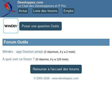
Developpez.com
Le Club des Développeurs et IT Pro
Actus
Liste des forums
Emploi
Poser une question Outils
Forum Outils
Windev : app Gestion proejt
(2 réponses, il y a 2 mois)
A quoi sert ce forum ?
(0 réponse, il y a 129 mois)
Retourner à l'accueil des forums
© 2000-2026 - www.developpez.com