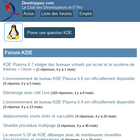
Developpez.com
Le Club des Développeurs et IT Pro
Actus
Liste des forums
Emploi
Poser une question KDE
Forum KDE
KDE Plasma 6.7 intègre des bureaux virtuels par écran et le système de
thèmes « Union »
(2 réponses, il y a 1 mois)
L'environnement de bureau KDE Plasma 6.6 est officiellement disponible
(0 réponse, il y a 5 mois)
Démarrage avec clef Live
(165 réponses, il y a 8 mois)
L'environnement de bureau KDE Plasma 6.4 est officiellement disponible
(0 réponse, il y a 13 mois)
deplacements souris lents et saccadés
(4 réponses, il y a 20 mois)
Skanlite procédure multipage
(3 réponses, il y a 46 mois)
La version 5.20 de KDE débarque avec de nombreuses nouvelles
fonctionnalités et améliorations
(4 réponses, il y a 70 mois)