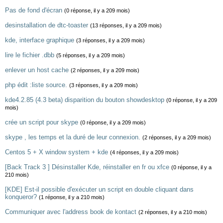
Pas de fond d'écran
(0 réponse, il y a 209 mois)
desinstallation de dtc-toaster
(13 réponses, il y a 209 mois)
kde, interface graphique
(3 réponses, il y a 209 mois)
lire le fichier .dbb
(5 réponses, il y a 209 mois)
enlever un host cache
(2 réponses, il y a 209 mois)
php édit :liste source.
(3 réponses, il y a 209 mois)
kde4.2.85 (4.3 beta) disparition du bouton showdesktop
(0 réponse, il y a 209
mois)
crée un script pour skype
(0 réponse, il y a 209 mois)
skype , les temps et la duré de leur connexion.
(2 réponses, il y a 209 mois)
Centos 5 + X window system + kde
(4 réponses, il y a 209 mois)
[Back Track 3 ] Désinstaller Kde, réinstaller en fr ou xfce
(0 réponse, il y a
210 mois)
[KDE] Est-il possible d'exécuter un script en double cliquant dans
konqueror?
(1 réponse, il y a 210 mois)
Communiquer avec l'address book de kontact
(2 réponses, il y a 210 mois)