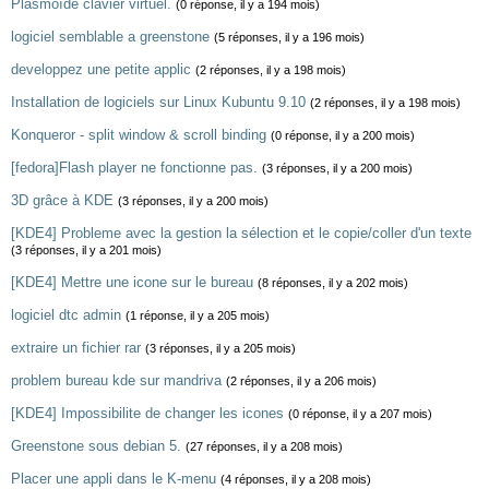
Plasmoïde clavier virtuel.
(0 réponse, il y a 194 mois)
logiciel semblable a greenstone
(5 réponses, il y a 196 mois)
developpez une petite applic
(2 réponses, il y a 198 mois)
Installation de logiciels sur Linux Kubuntu 9.10
(2 réponses, il y a 198 mois)
Konqueror - split window & scroll binding
(0 réponse, il y a 200 mois)
[fedora]Flash player ne fonctionne pas.
(3 réponses, il y a 200 mois)
3D grâce à KDE
(3 réponses, il y a 200 mois)
[KDE4] Probleme avec la gestion la sélection et le copie/coller d'un texte
(3 réponses, il y a 201 mois)
[KDE4] Mettre une icone sur le bureau
(8 réponses, il y a 202 mois)
logiciel dtc admin
(1 réponse, il y a 205 mois)
extraire un fichier rar
(3 réponses, il y a 205 mois)
problem bureau kde sur mandriva
(2 réponses, il y a 206 mois)
[KDE4] Impossibilite de changer les icones
(0 réponse, il y a 207 mois)
Greenstone sous debian 5.
(27 réponses, il y a 208 mois)
Placer une appli dans le K-menu
(4 réponses, il y a 208 mois)