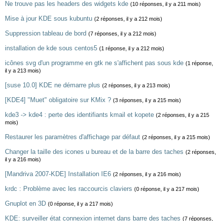
Ne trouve pas les headers des widgets kde
(10 réponses, il y a 211 mois)
Mise à jour KDE sous kubuntu
(2 réponses, il y a 212 mois)
Suppression tableau de bord
(7 réponses, il y a 212 mois)
installation de kde sous centos5
(1 réponse, il y a 212 mois)
icônes svg d'un programme en gtk ne s'affichent pas sous kde
(1 réponse,
il y a 213 mois)
[suse 10.0] KDE ne démarre plus
(2 réponses, il y a 213 mois)
[KDE4] "Muet" obligatoire sur KMix ?
(3 réponses, il y a 215 mois)
kde3 -> kde4 : perte des identifiants kmail et kopete
(2 réponses, il y a 215
mois)
Restaurer les paramètres d'affichage par défaut
(2 réponses, il y a 215 mois)
Changer la taille des icones u bureau et de la barre des taches
(2 réponses,
il y a 216 mois)
[Mandriva 2007-KDE] Installation IE6
(2 réponses, il y a 216 mois)
krdc : Problème avec les raccourcis claviers
(0 réponse, il y a 217 mois)
Gnuplot en 3D
(0 réponse, il y a 217 mois)
KDE: surveiller état connexion internet dans barre des taches
(7 réponses,