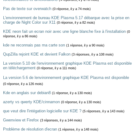
Pas de texte sur overwatch
(0 réponse, il y a 74 mois)
L'environnement de bureau KDE Plasma 5.17 débarque avec la prise en
charge de Night Color sur X11
(0 réponse, il y a 82 mois)
KDE neon fait un ecran noir avec une ligne blanche fixe à l'installation
(0
réponse, il y a 86 mois)
kde ne reconnais pas ma carte son
(1 réponse, il y a 90 mois)
QupZilla rejoint KDE et devient Falkon
(3 réponses, il y a 108 mois)
La version 5.10 de l'environnement graphique KDE Plasma est disponible
en téléchargement
(0 réponse, il y a 111 mois)
La version 5.6 de lenvironnement graphique KDE Plasma est disponible
(0 réponse, il y a 126 mois)
Kde en anglais sur debian8
(1 réponse, il y a 130 mois)
azerty vs qwerty KDE/cinnamon
(0 réponse, il y a 130 mois)
que veut dire l'intégation logicielle sur KDE ?
(5 réponses, il y a 143 mois)
Gwenview et Firefox
(3 réponses, il y a 144 mois)
Problème de résolution d'ecran
(1 réponse, il y a 148 mois)