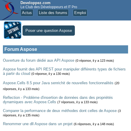
Developpez.com
Le Club des Développeurs et IT Pro
Actus
Liste des forums
Emploi
Poser une question Aspose
Forum Aspose
Ouverture du forum dédié aux API Aspose
(0 réponse, il y a 123 mois)
Aspose fournit des API REST pour manipuler différents types de fichiers
à partir du cloud
(0 réponse, il y a 130 mois)
Aspose.Cells 8.5 pour Java senrichit de nouvelles fonctionnalités
(20
réponses, il y a 133 mois)
Reflection - Problème d'insertion de données dans des propriétés
dynamiques avec Aspose.Cells
(7 réponses, il y a 133 mois)
Comparer la performance de deux méthodes dont celles de Aspose
(3
réponses, il y a 135 mois)
Renommer une dll Aspose dans un projet
(6 réponses, il y a 148 mois)