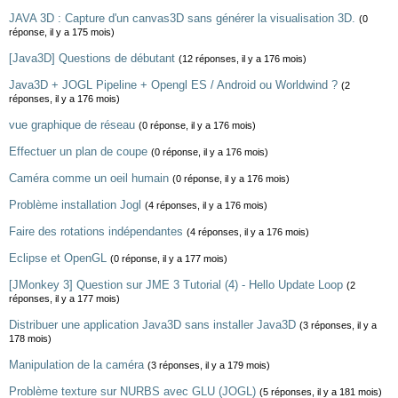
JAVA 3D : Capture d'un canvas3D sans générer la visualisation 3D.
(0
réponse, il y a 175 mois)
[Java3D] Questions de débutant
(12 réponses, il y a 176 mois)
Java3D + JOGL Pipeline + Opengl ES / Android ou Worldwind ?
(2
réponses, il y a 176 mois)
vue graphique de réseau
(0 réponse, il y a 176 mois)
Effectuer un plan de coupe
(0 réponse, il y a 176 mois)
Caméra comme un oeil humain
(0 réponse, il y a 176 mois)
Problème installation Jogl
(4 réponses, il y a 176 mois)
Faire des rotations indépendantes
(4 réponses, il y a 176 mois)
Eclipse et OpenGL
(0 réponse, il y a 177 mois)
[JMonkey 3] Question sur JME 3 Tutorial (4) - Hello Update Loop
(2
réponses, il y a 177 mois)
Distribuer une application Java3D sans installer Java3D
(3 réponses, il y a
178 mois)
Manipulation de la caméra
(3 réponses, il y a 179 mois)
Problème texture sur NURBS avec GLU (JOGL)
(5 réponses, il y a 181 mois)