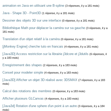
animation en Java en utilisant une B-spline
(3 réponses, il y a 181 mois)
Java - Shape 3D - Point3D
(1 réponse, il y a 181 mois)
Dessiner des objets 3D sur une interface
(0 réponse, il y a 181 mois)
Bibliothèque Math pour déplacer la caméra sur sa gauche
(3 réponses, il y a
181 mois)
Translation d'un objet relatif à la caméra
(0 réponse, il y a 181 mois)
[jMonkey Engine] cherche tuto en francais
(4 réponses, il y a 181 mois)
[Java3D] Access restriction sur la librairie j3dcore et j3dutils
(6 réponses, il
y a 183 mois)
Enregistrement des shapes
(2 réponses, il y a 183 mois)
Conseil pour modeler simple
(4 réponses, il y a 183 mois)
[Java3D] Afficher un objet 3D réalisé avec 3DSMAX
(7 réponses, il y a 183
mois)
Calcul des rotations des membres
(0 réponse, il y a 183 mois)
Afficher plusieurs GLCanvas
(4 réponses, il y a 183 mois)
[Java3d] Rotation d'une sphere d'un point à un autre
(3 réponses, il y a 184
mois)