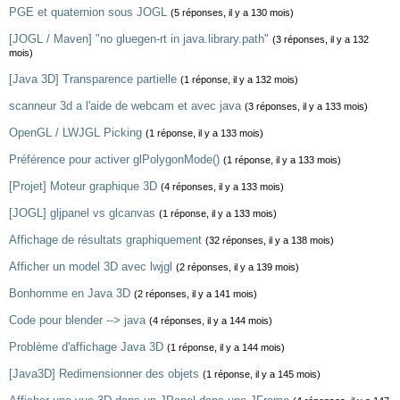
PGE et quaternion sous JOGL
(5 réponses, il y a 130 mois)
[JOGL / Maven] "no gluegen-rt in java.library.path"
(3 réponses, il y a 132
mois)
[Java 3D] Transparence partielle
(1 réponse, il y a 132 mois)
scanneur 3d a l'aide de webcam et avec java
(3 réponses, il y a 133 mois)
OpenGL / LWJGL Picking
(1 réponse, il y a 133 mois)
Préférence pour activer glPolygonMode()
(1 réponse, il y a 133 mois)
[Projet] Moteur graphique 3D
(4 réponses, il y a 133 mois)
[JOGL] gljpanel vs glcanvas
(1 réponse, il y a 133 mois)
Affichage de résultats graphiquement
(32 réponses, il y a 138 mois)
Afficher un model 3D avec lwjgl
(2 réponses, il y a 139 mois)
Bonhomme en Java 3D
(2 réponses, il y a 141 mois)
Code pour blender --> java
(4 réponses, il y a 144 mois)
Problème d'affichage Java 3D
(1 réponse, il y a 144 mois)
[Java3D] Redimensionner des objets
(1 réponse, il y a 145 mois)