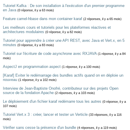
Tutoriel Kafka : De son installation à l'exécution d'un premier programme
en Java
(0 réponse, il y a 63 mois)
Feature camel-hbase dans mon container karaf
(2 réponses, il y a 65 mois)
Les meilleurs cours et tutoriels pour les plateformes réactives et
architectures modulaires
(0 réponse, il y a 82 mois)
Tutoriel pour apprendre à créer une API REST, avec Java et Vert.x, en 5
minutes
(0 réponse, il y a 83 mois)
Tutoriel sur l'écriture de code asynchrone avec RXJAVA
(1 réponse, il y a 84
mois)
AspectJ en programmation aspect
(1 réponse, il y a 100 mois)
[Karaf] Eviter le redémarrage des bundles actifs quand on en déploie un
nouveau
(1 réponse, il y a 102 mois)
Interview de Jean-Baptiste Onofré, contributeur sur des projets Open
source de la fondation Apache
(2 réponses, il y a 103 mois)
Le déploiement d'un fichier karaf redémarre tous les autres
(0 réponse, il y a
107 mois)
Tutoriel Vert.x 3 : créer, lancer et tester un Verticle
(33 réponses, il y a 116
mois)
Vérifier sans cesse la présence d'un bundle
(4 réponses, il y a 119 mois)