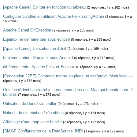
[Apache Camel] Splitter en fonction du tableau
(2 réponses, il y a 162 mois)
Configurer bundles en utilisant Apache Felix configAdmin
(2 réponses, il y a
163 mois)
Apache Camel OnExeption
(2 réponses, il y a 165 mois)
Equinox ne démarre pas sous eclipse
(0 réponse, il y a 165 mois)
[Apache Camel] Exécution en JUnit
(1 réponse, il y a 169 mois)
Implémentation d'Equinox sous Android
(0 réponse, il y a 172 mois)
différence entre Apache Felix et Equinox
(0 réponse, il y a 172 mois)
[Conception J2EE] Comment mettre en place un site/projet 'Modulaire'
(6
réponses, il y a 172 mois)
Gestion d'identifiants d'objets contenus dans une Map qui transite entre 2
bundles
(7 réponses, il y a 173 mois)
Utilisation de BundleController
(0 réponse, il y a 173 mois)
Notions de distribution / répartition
(0 réponse, il y a 174 mois)
Affichage d'une map avec bundle
(2 réponses, il y a 177 mois)
[SMX4] Configuration de la DataSource JNDI
(1 réponse, il y a 177 mois)