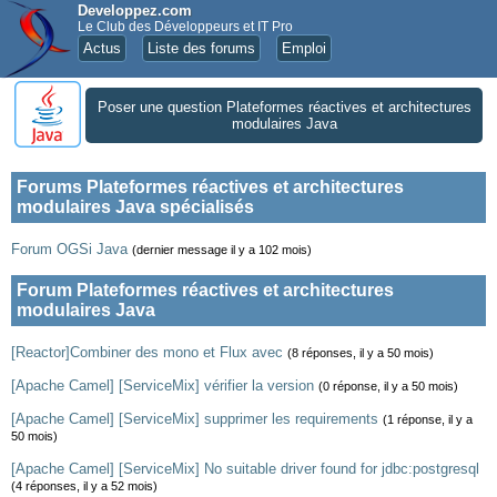
Developpez.com
Le Club des Développeurs et IT Pro
Actus
Liste des forums
Emploi
Poser une question Plateformes réactives et architectures
modulaires Java
Forums Plateformes réactives et architectures
modulaires Java spécialisés
Forum OGSi Java
(dernier message il y a 102 mois)
Forum Plateformes réactives et architectures
modulaires Java
[Reactor]Combiner des mono et Flux avec
(8 réponses, il y a 50 mois)
[Apache Camel] [ServiceMix] vérifier la version
(0 réponse, il y a 50 mois)
[Apache Camel] [ServiceMix] supprimer les requirements
(1 réponse, il y a
50 mois)
[Apache Camel] [ServiceMix] No suitable driver found for jdbc:postgresql
(4 réponses, il y a 52 mois)