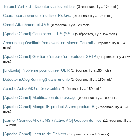
Tutoriel Vert.x 3 : Discuter via l'event bus
(3 réponses, il y a 124 mois)
Cours pour apprendre à utiliser RxJava
(0 réponse, il y a 124 mois)
Camel Attachment et JMS
(0 réponse, il y a 128 mois)
[Apache Camel] Connexion FTPS (SSL)
(5 réponses, il y a 154 mois)
Announcing Osgiliath framework on Maven Central!
(0 réponse, il y a 154
mois)
[Apache Camel] Gestion d'erreur d'un producer SFTP
(4 réponses, il y a 156
mois)
[bndtools] Problème pour utiliser OBR
(1 réponse, il y a 158 mois)
Détecter isOsgiRunning() dans une lib
(2 réponses, il y a 159 mois)
Apache ActiveMQ et ServiceMix
(1 réponse, il y a 159 mois)
[Apache Camel] Modification du message
(0 réponse, il y a 160 mois)
[Apache Camel] MongoDB product A vers product B
(5 réponses, il y a 161
mois)
[Camel / ServiceMix / JMS / ActiveMQ] Gestion de files
(12 réponses, il y a
162 mois)
[Apache Camel] Lecture de Fichiers
(9 réponses, il y a 162 mois)