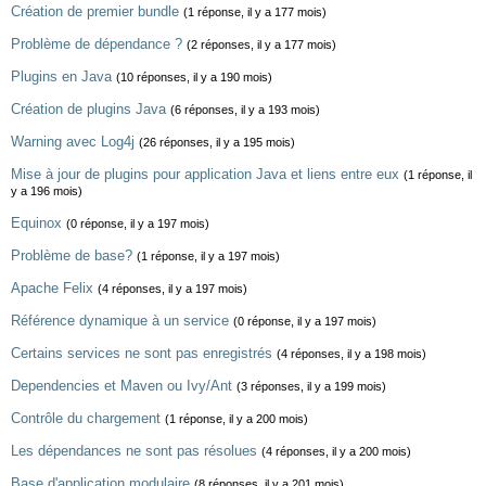
Création de premier bundle
(1 réponse, il y a 177 mois)
Problème de dépendance ?
(2 réponses, il y a 177 mois)
Plugins en Java
(10 réponses, il y a 190 mois)
Création de plugins Java
(6 réponses, il y a 193 mois)
Warning avec Log4j
(26 réponses, il y a 195 mois)
Mise à jour de plugins pour application Java et liens entre eux
(1 réponse, il
y a 196 mois)
Equinox
(0 réponse, il y a 197 mois)
Problème de base?
(1 réponse, il y a 197 mois)
Apache Felix
(4 réponses, il y a 197 mois)
Référence dynamique à un service
(0 réponse, il y a 197 mois)
Certains services ne sont pas enregistrés
(4 réponses, il y a 198 mois)
Dependencies et Maven ou Ivy/Ant
(3 réponses, il y a 199 mois)
Contrôle du chargement
(1 réponse, il y a 200 mois)
Les dépendances ne sont pas résolues
(4 réponses, il y a 200 mois)
Base d'application modulaire
(8 réponses, il y a 201 mois)