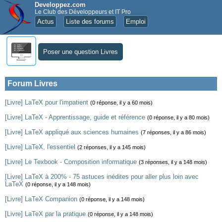
Developpez.com
Le Club des Développeurs et IT Pro
Actus
Liste des forums
Emploi
Poser une question Livres
Forum Livres
[Livre] LaTeX pour l'impatient
(0 réponse, il y a 60 mois)
[Livre] LaTeX - Apprentissage, guide et référence
(0 réponse, il y a 80 mois)
[Livre] LaTeX appliqué aux sciences humaines
(7 réponses, il y a 86 mois)
[Livre] LaTeX, l'essentiel
(2 réponses, il y a 145 mois)
[Livre] Le Texbook - Composition informatique
(3 réponses, il y a 148 mois)
[Livre] LaTeX à 200% - 75 astuces inédites pour aller plus loin avec
LaTeX
(0 réponse, il y a 148 mois)
[Livre] LaTeX Companion
(0 réponse, il y a 148 mois)
[Livre] LaTeX par la pratique
(0 réponse, il y a 148 mois)