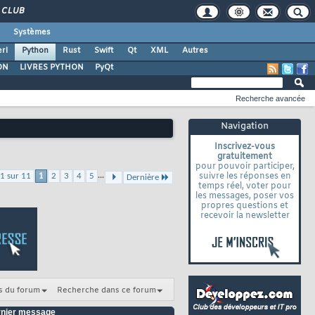
CLUB
Systèmes
rl
Python
Rust
Swift
Qt
XML
Autres
ON
LIVRES PYTHON
PyQt
Recherche avancée
Navigation
Inscrivez-vous
gratuitement
pour pouvoir participer,
...
suivre les réponses en
1 sur 11
1
2
3
4
5
Dernière
temps réel, voter pour
les messages, poser vos
propres questions et
recevoir la newsletter
s du forum
Recherche dans ce forum
nier message