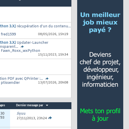
thon 3.X]
récupération d'un du contenu...
r
fred1599
08/05/2026,
15h19
thon 3.X]
Updater-Launcher
nsparent...
r
Fawn_Roxx_wxPython
15/11/2023,
15h34
tion PDF avec QPrinter :...
r
ptissendier
13/07/2026,
20h08
ages
Dernier message par
:
30
Jiyuu
793
27/11/2013,
23h24