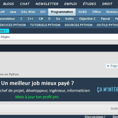
BLOGS
CHAT
NEWSLETTER
EMPLOI
ÉTUDES
DROIT
oft
Java
Dév. Web
EDI
Programmation
SGBD
Office
Mobiles
ssembleur
C
C++
C#
D
Go
Kotlin
Objective C
Pascal
Pe
ERCICES PYTHON
TUTORIELS PYTHON
SOURCES PYTHON
OUTILS PYTH
ent !
Règles
Page 
ues en Python
Outil
Discussions /
Der