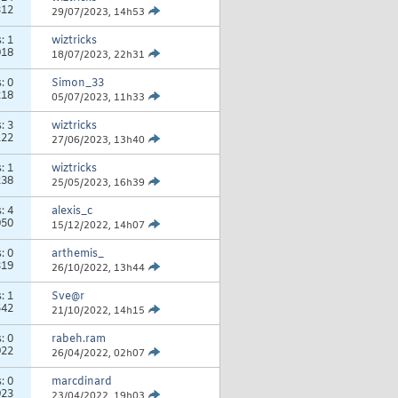
312
29/07/2023,
14h53
s:
1
wiztricks
018
18/07/2023,
22h31
s:
0
Simon_33
218
05/07/2023,
11h33
s:
3
wiztricks
122
27/06/2023,
13h40
s:
1
wiztricks
238
25/05/2023,
16h39
s:
4
alexis_c
050
15/12/2022,
14h07
s:
0
arthemis_
319
26/10/2022,
13h44
s:
1
Sve@r
542
21/10/2022,
14h15
s:
0
rabeh.ram
922
26/04/2022,
02h07
s:
0
marcdinard
923
23/04/2022,
19h03