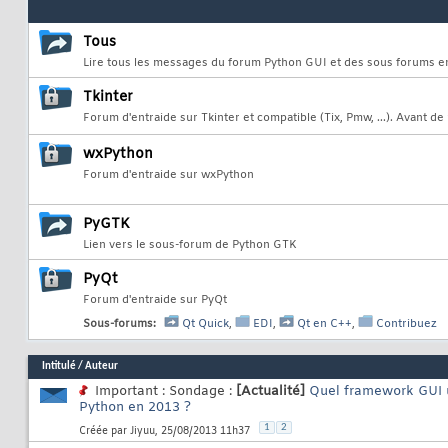
Tous
Lire tous les messages du forum Python GUI et des sous forums e
Tkinter
Forum d'entraide sur Tkinter et compatible (Tix, Pmw, ...). Avant de
wxPython
Forum d'entraide sur wxPython
PyGTK
Lien vers le sous-forum de Python GTK
PyQt
Forum d'entraide sur PyQt
Sous-forums:
Qt Quick
,
EDI
,
Qt en C++
,
Contribuez
Intitulé
/
Auteur
Important : Sondage :
[Actualité]
Quel framework GUI 
Python en 2013 ?
1
2
Créée par
Jiyuu
, 25/08/2013 11h37