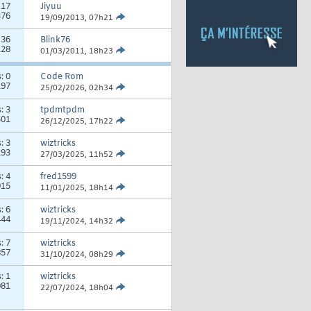
:
17
Jiyuu
376
19/09/2013,
07h21
:
36
Blink76
128
01/03/2011,
18h23
s:
0
Code Rom
197
25/02/2026,
02h34
s:
3
tpdmtpdm
501
26/12/2025,
17h22
s:
3
wiztricks
293
27/03/2025,
11h52
s:
4
fred1599
915
11/01/2025,
18h14
s:
6
wiztricks
444
19/11/2024,
14h32
s:
7
wiztricks
857
31/10/2024,
08h29
s:
1
wiztricks
081
22/07/2024,
18h04