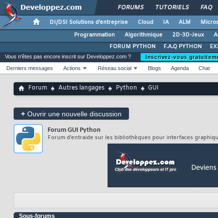
FORUMS
TUTORIELS
FAQ
DI/DSI Solutions d'entreprise
Cloud
IA
ALM
Micros
Programmation
Algorithmique
2D-3D-Jeux
A
FORUM PYTHON
F.A.Q PYTHON
EX
Vous n'êtes pas encore inscrit sur Developpez.com ?
Inscrivez-vous gratuitem
Derniers messages
Actions
Réseau social
Blogs
Agenda
Chat
Forum
Autres langages
Python
GUI
+
Ouvrir une nouvelle discussion
Forum
GUI Python
Forum d'entraide sur les bibliothèques pour interfaces graphiq
Sous-forums