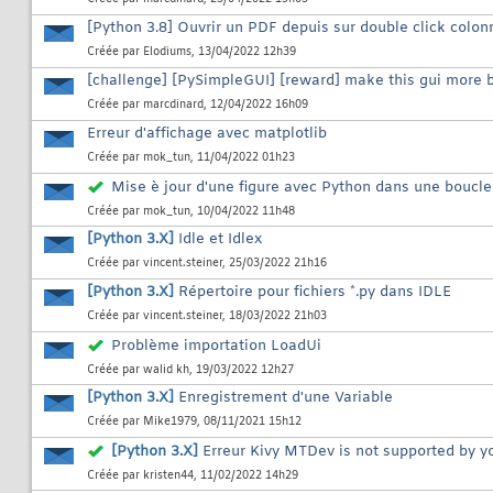
[Python 3.8] Ouvrir un PDF depuis sur double click colon
Créée par
Elodiums
, 13/04/2022 12h39
[challenge] [PySimpleGUI] [reward] make this gui more b
Créée par
marcdinard
, 12/04/2022 16h09
Erreur d'affichage avec matplotlib
Créée par
mok_tun
, 11/04/2022 01h23
Mise è jour d'une figure avec Python dans une boucle
Créée par
mok_tun
, 10/04/2022 11h48
[Python 3.X]
Idle et Idlex
Créée par
vincent.steiner
, 25/03/2022 21h16
[Python 3.X]
Répertoire pour fichiers *.py dans IDLE
Créée par
vincent.steiner
, 18/03/2022 21h03
Problème importation LoadUi
Créée par
walid kh
, 19/03/2022 12h27
[Python 3.X]
Enregistrement d'une Variable
Créée par
Mike1979
, 08/11/2021 15h12
[Python 3.X]
Erreur Kivy MTDev is not supported by yo
Créée par
kristen44
, 11/02/2022 14h29