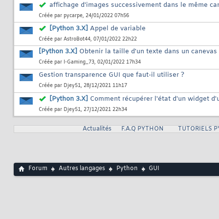
affichage d'images successivement dans le même canv
Créée par
pycarpe
, 24/01/2022 07h56
[Python 3.X]
Appel de variable
Créée par
AstroBot44
, 07/01/2022 22h22
[Python 3.X]
Obtenir la taille d'un texte dans un canevas 
Créée par
I-Gaming_73
, 02/01/2022 17h34
Gestion transparence GUI que faut-il utiliser ?
Créée par
Djey51
, 28/12/2021 11h17
[Python 3.X]
Comment récupérer l'état d'un widget d'
Créée par
Djey51
, 27/12/2021 22h34
Actualités
F.A.Q PYTHON
TUTORIELS 
Forum
Autres langages
Python
GUI