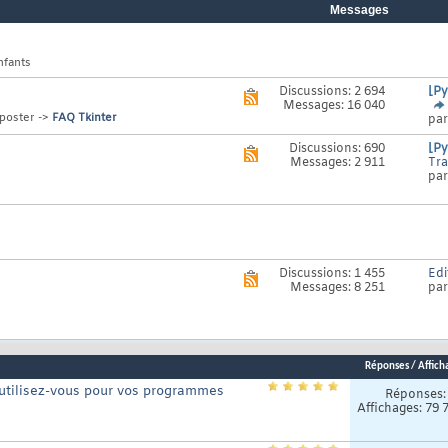
Messages
nfants
Discussions: 2 694
[Py
Voir
Messages: 16 040
le
 poster ->
FAQ Tkinter
pa
flux
RSS
Discussions: 690
[Py
de
Voir
Messages: 2 911
Tra
ce
le
pa
forum
flux
RSS
de
ce
forum
Discussions: 1 455
Edi
Voir
Messages: 8 251
pa
le
flux
RSS
de
ce
forum
Réponses
/
Affich
utilisez-vous pour vos programmes
Réponses
Affichages: 79 