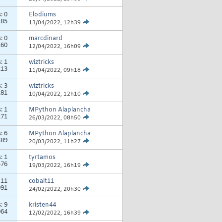
s:
0
Elodiums
185
13/04/2022,
12h39
s:
0
marcdinard
160
12/04/2022,
16h09
s:
1
wiztricks
213
11/04/2022,
09h18
s:
3
wiztricks
181
10/04/2022,
12h10
s:
1
MPython Alaplancha
271
26/03/2022,
08h50
s:
6
MPython Alaplancha
389
20/03/2022,
11h27
s:
1
tyrtamos
476
19/03/2022,
16h19
:
11
cobalt11
991
24/02/2022,
20h30
s:
9
kristen44
064
12/02/2022,
16h39