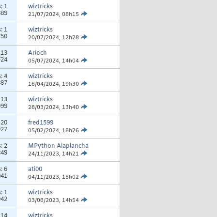
s:
1
wiztricks
889
21/07/2024,
08h15
s:
1
wiztricks
750
20/07/2024,
12h28
:
13
Arioch
724
05/07/2024,
14h04
s:
4
wiztricks
887
16/04/2024,
19h30
:
13
wiztricks
999
28/03/2024,
13h40
:
20
fred1599
927
05/02/2024,
18h26
s:
2
MPython Alaplancha
849
24/11/2023,
14h21
s:
6
ati00
941
04/11/2023,
15h02
s:
1
wiztricks
942
03/08/2023,
14h54
:
14
wiztricks