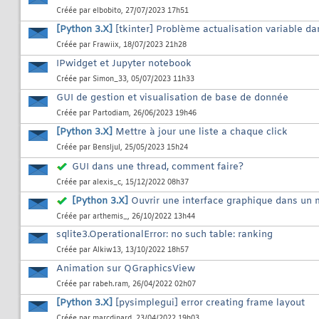
Créée par
elbobito
, 27/07/2023 17h51
[Python 3.X]
[tkinter] Problème actualisation variable da
Créée par
Frawiix
, 18/07/2023 21h28
IPwidget et Jupyter notebook
Créée par
Simon_33
, 05/07/2023 11h33
GUI de gestion et visualisation de base de donnée
Créée par
Partodiam
, 26/06/2023 19h46
[Python 3.X]
Mettre à jour une liste a chaque click
Créée par
Bensljul
, 25/05/2023 15h24
GUI dans une thread, comment faire?
Créée par
alexis_c
, 15/12/2022 08h37
[Python 3.X]
Ouvrir une interface graphique dans un
Créée par
arthemis_
, 26/10/2022 13h44
sqlite3.OperationalError: no such table: ranking
Créée par
Alkiw13
, 13/10/2022 18h57
Animation sur QGraphicsView
Créée par
rabeh.ram
, 26/04/2022 02h07
[Python 3.X]
[pysimplegui] error creating frame layout
Créée par
marcdinard
, 23/04/2022 19h03