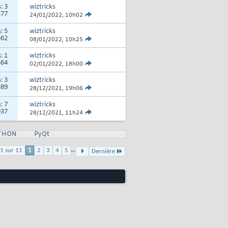
s:
3
wiztricks
477
24/01/2022,
10h02
s:
5
wiztricks
562
08/01/2022,
10h25
s:
1
wiztricks
464
02/01/2022,
18h00
s:
3
wiztricks
389
28/12/2021,
19h06
s:
7
wiztricks
037
28/12/2021,
11h24
YTHON
PyQt
...
1 sur 11
1
2
3
4
5
Dernière