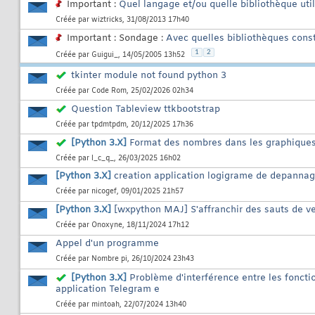
Important :
Quel langage et/ou quelle bibliothèque uti
Créée par
wiztricks
, 31/08/2013 17h40
Important : Sondage :
Avec quelles bibliothèques cons
1
2
Créée par
Guigui_
, 14/05/2005 13h52
tkinter module not found python 3
Créée par
Code Rom
, 25/02/2026 02h34
Question Tableview ttkbootstrap
Créée par
tpdmtpdm
, 20/12/2025 17h36
[Python 3.X]
Format des nombres dans les graphiques
Créée par
l_c_q_
, 26/03/2025 16h02
[Python 3.X]
creation application logigrame de depanna
Créée par
nicogef
, 09/01/2025 21h57
[Python 3.X]
[wxpython MAJ] S'affranchir des sauts de ve
Créée par
Onoxyne
, 18/11/2024 17h12
Appel d'un programme
Créée par
Nombre pi
, 26/10/2024 23h43
[Python 3.X]
Problème d'interférence entre les fonct
application Telegram e
Créée par
mintoah
, 22/07/2024 13h40