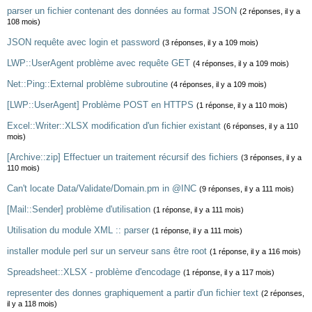
parser un fichier contenant des données au format JSON
(2 réponses, il y a
108 mois)
JSON requête avec login et password
(3 réponses, il y a 109 mois)
LWP::UserAgent problème avec requête GET
(4 réponses, il y a 109 mois)
Net::Ping::External problème subroutine
(4 réponses, il y a 109 mois)
[LWP::UserAgent] Problème POST en HTTPS
(1 réponse, il y a 110 mois)
Excel::Writer::XLSX modification d'un fichier existant
(6 réponses, il y a 110
mois)
[Archive::zip] Effectuer un traitement récursif des fichiers
(3 réponses, il y a
110 mois)
Can't locate Data/Validate/Domain.pm in @INC
(9 réponses, il y a 111 mois)
[Mail::Sender] problème d'utilisation
(1 réponse, il y a 111 mois)
Utilisation du module XML :: parser
(1 réponse, il y a 111 mois)
installer module perl sur un serveur sans être root
(1 réponse, il y a 116 mois)
Spreadsheet::XLSX - problème d'encodage
(1 réponse, il y a 117 mois)
representer des donnes graphiquement a partir d'un fichier text
(2 réponses,
il y a 118 mois)