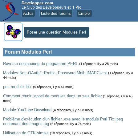
Developpez.com
Le Club des Développeurs et IT Pro
Actus
Liste des forums
Emploi
Poser une question Modules Perl
Forum Modules Perl
Reverse engineering de programme PERL
(1 réponse, il y a 28 mois)
Modules Net::OAuth2::Profile::Password Mail::IMAPClient
(1 réponse, il y a
44 mois)
perl module Tkx
(5 réponses, il y a 44 mois)
Comment réunir l'appel de modules dans un seul fichier
(1 réponse, il y a 45
mois)
Module YouTube Download
(4 réponses, il y a 68 mois)
Problème d'exécution d'un fichier .exe avec le module Perl Tk::jpeg
contenant des images jpg
(6 réponses, il y a 74 mois)
Utilisation de GTK-simple
(10 réponses, il y a 77 mois)