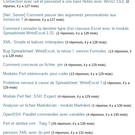
Connection avec uid et password à une base Notes avec Win32::OLE
(0
réponse, il y a 127 mois)
[Net::Server] Comment passer des arguments personnalisés aux
instances ?
(0 réponse, il y a 127 mois)
Comment connaitre la dernière ligne d'un classeur Excel avec le module
Spreadsheet-WriteExcel-1.01.
(2 réponses, il y a 128 mois)
XML::Simple et balises imbriquées
(3 réponses, il y a 128 mois)
Bug Spreadsheet::WriteExcel, le retour !, version Formules.
(13 réponses, il
y a 128 mois)
Comment concevoir un fichier .pm
(4 réponses, il y a 129 mois)
Modules Perl intéressants pour coder
(13 réponses, il y a 129 mois)
Problème serveur à cause de Spreadsheet::WriteExcel ?
(2 réponses, il y a
129 mois)
Module Perl Net::SSH::Expect
(4 réponses, il y a 129 mois)
Analyser un fichier Markdocwn - module Markdent
(1 réponse, il y a 130 mois)
OpenSSH::Parallel commandes avec variables
(4 réponses, il y a 130 mois)
Perl et attribut xml : Twig ?
(29 réponses, il y a 130 mois)
parseurs XML avec du perl
(3 réponses, il y a 131 mois)