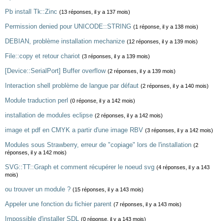
Pb install Tk::Zinc
(13 réponses, il y a 137 mois)
Permission denied pour UNICODE::STRING
(1 réponse, il y a 138 mois)
DEBIAN, problème installation mechanize
(12 réponses, il y a 139 mois)
File::copy et retour chariot
(3 réponses, il y a 139 mois)
[Device::SerialPort] Buffer overflow
(2 réponses, il y a 139 mois)
Interaction shell problème de langue par défaut
(2 réponses, il y a 140 mois)
Module traduction perl
(0 réponse, il y a 142 mois)
installation de modules eclipse
(2 réponses, il y a 142 mois)
image et pdf en CMYK a partir d'une image RBV
(3 réponses, il y a 142 mois)
Modules sous Strawberry, erreur de "copiage" lors de l'installation
(2
réponses, il y a 142 mois)
SVG::TT::Graph et comment récupérer le noeud svg
(4 réponses, il y a 143
mois)
ou trouver un module ?
(15 réponses, il y a 143 mois)
Appeler une fonction du fichier parent
(7 réponses, il y a 143 mois)
Impossible d'installer SDL
(0 réponse, il y a 143 mois)