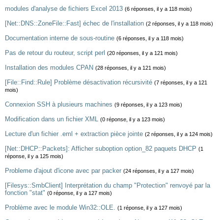
modules d'analyse de fichiers Excel 2013
(6 réponses, il y a 118 mois)
[Net::DNS::ZoneFile::Fast] échec de l'installation
(2 réponses, il y a 118 mois)
Documentation interne de sous-routine
(6 réponses, il y a 118 mois)
Pas de retour du routeur, script perl
(20 réponses, il y a 121 mois)
Installation des modules CPAN
(28 réponses, il y a 121 mois)
[File::Find::Rule] Problème désactivation récursivité
(7 réponses, il y a 121
mois)
Connexion SSH à plusieurs machines
(9 réponses, il y a 123 mois)
Modification dans un fichier XML
(0 réponse, il y a 123 mois)
Lecture d'un fichier .eml + extraction pièce jointe
(2 réponses, il y a 124 mois)
[Net::DHCP::Packets]: Afficher suboption option_82 paquets DHCP
(1
réponse, il y a 125 mois)
Probleme d'ajout d'icone avec par packer
(24 réponses, il y a 127 mois)
[Filesys::SmbClient] Interprétation du champ "Protection" renvoyé par la
fonction "stat"
(0 réponse, il y a 127 mois)
Problème avec le module Win32::OLE.
(1 réponse, il y a 127 mois)