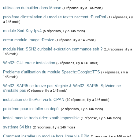
utilisation du builder dans Moose
(1 réponse, il y a 144 mois)
problème d'installation du module text::unaccent::PurePerl
(17 réponses, il y
a 145 mois)
module Sort Key Ipv4
(5 réponses, il y a 145 mois)
erreur module Image::Resize
(1 réponse, il y a 145 mois)
module Net::SSH2 curiosité exécution commande ssh ?
(13 réponses, il y a
145 mois)
Win32::GUI erreur installation
(2 réponses, il y a 145 mois)
Probleme d'utilisation du module Speech::Google::TTS
(7 réponses, il y a
145 mois)
Win32::SAPI5 ne trouve pas Virginie & Win32::SAPI5::SpVoice ne
s'installe pas
(0 réponse, il y a 145 mois)
installation de BioPerl via le CPAN
(19 réponses, il y a 146 mois)
problème pour installer un dépôt
(2 réponses, il y a 146 mois)
install module treebuilder::xpath impossible
(1 réponse, il y a 146 mois)
système 64 bits
(2 réponses, il y a 146 mois)
Comment installer un module hors ligne via PPM
(1 réponse, il y a 146 mois)