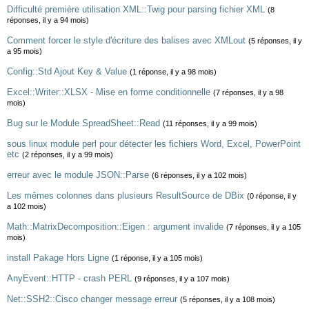
Difficulté première utilisation XML::Twig pour parsing fichier XML
(8
réponses, il y a 94 mois)
Comment forcer le style d'écriture des balises avec XMLout
(5 réponses, il y
a 95 mois)
Config::Std Ajout Key & Value
(1 réponse, il y a 98 mois)
Excel::Writer::XLSX - Mise en forme conditionnelle
(7 réponses, il y a 98
mois)
Bug sur le Module SpreadSheet::Read
(11 réponses, il y a 99 mois)
sous linux module perl pour détecter les fichiers Word, Excel, PowerPoint
etc
(2 réponses, il y a 99 mois)
erreur avec le module JSON::Parse
(6 réponses, il y a 102 mois)
Les mêmes colonnes dans plusieurs ResultSource de DBix
(0 réponse, il y
a 102 mois)
Math::MatrixDecomposition::Eigen : argument invalide
(7 réponses, il y a 105
mois)
install Pakage Hors Ligne
(1 réponse, il y a 105 mois)
AnyEvent::HTTP - crash PERL
(9 réponses, il y a 107 mois)
Net::SSH2::Cisco changer message erreur
(5 réponses, il y a 108 mois)