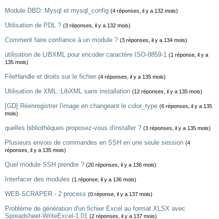
Module DBD::Mysql et mysql_config
(4 réponses, il y a 132 mois)
Utilisation de PDL ?
(3 réponses, il y a 132 mois)
Comment faire confiance à un module ?
(3 réponses, il y a 134 mois)
utilisation de LIBXML pour encoder caractère ISO-8859-1
(1 réponse, il y a
135 mois)
FileHandle et droits sur le fichier
(4 réponses, il y a 135 mois)
Utilisation de XML::LibXML sans installation
(12 réponses, il y a 135 mois)
[GD] Réenregistrer l'image en changeant le color_type
(6 réponses, il y a 135
mois)
quelles bibliothèques proposez-vous d'installer ?
(3 réponses, il y a 135 mois)
Plusieurs envois de commandes en SSH en une seule session
(4
réponses, il y a 135 mois)
Quel module SSH prendre ?
(20 réponses, il y a 136 mois)
Interfacer des modules
(1 réponse, il y a 136 mois)
WEB-SCRAPER - 2 process
(0 réponse, il y a 137 mois)
Problème de génération d'un fichier Excel au format XLSX avec
Spreadsheet-WriteExcel-1.01
(2 réponses, il y a 137 mois)