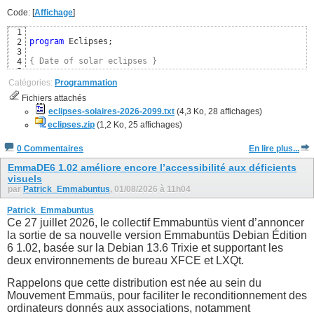
Code: [
Affichage
]
1
program
 Eclipses;

2
3
{ Date of solar eclipses }
4
5
uses
6
Catégories:
Programmation
  SysUtils, Classes,

7
Fichiers attachés
  Moon; 
{ https://github.com/wp-xyz/delphimoon }
8
9
eclipses-solaires-2026-2099.txt
(4,3 Ko, 28 affichages)
const
10
eclipses.zip
(1,2 Ko, 25 affichages)
  CSolarEclipse = 
TRUE
; 
{ Uniquement les éclipses solaires
11
12
0 Commentaires
En lire plus...
{$DEFINE FRENCH}
13
{$IFDEF FRENCH}
14
EmmaDE6 1.02 améliore encore l’accessibilité aux déficients
visuels
par
Patrick_Emmabuntus
, 01/08/2026 à 11h04
Patrick_Emmabuntus
Ce 27 juillet 2026, le collectif Emmabuntüs vient d’annoncer
la sortie de sa nouvelle version Emmabuntüs Debian Édition
6 1.02, basée sur la Debian 13.6 Trixie et supportant les
deux environnements de bureau XFCE et LXQt.
Rappelons que cette distribution est née au sein du
Mouvement Emmaüs, pour faciliter le reconditionnement des
ordinateurs donnés aux associations, notamment