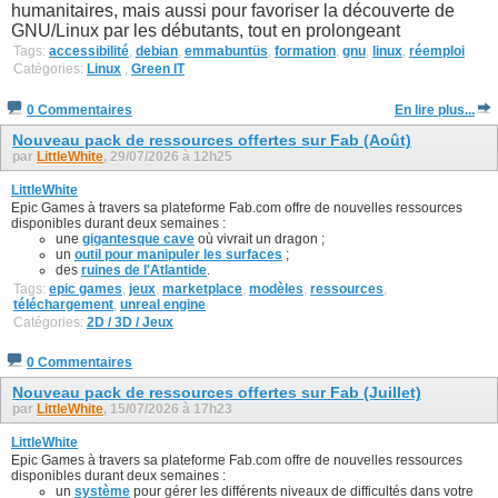
humanitaires, mais aussi pour favoriser la découverte de
GNU/Linux par les débutants, tout en prolongeant
Tags:
accessibilité
,
debian
,
emmabuntüs
,
formation
,
gnu
,
linux
,
réemploi
Catégories:
Linux
,
Green IT
0 Commentaires
En lire plus...
Nouveau pack de ressources offertes sur Fab (Août)
par
LittleWhite
, 29/07/2026 à 12h25
LittleWhite
Epic Games à travers sa plateforme Fab.com offre de nouvelles ressources
disponibles durant deux semaines :
une
gigantesque cave
où vivrait un dragon ;
un
outil pour manipuler les surfaces
;
des
ruines de l'Atlantide
.
Tags:
epic games
,
jeux
,
marketplace
,
modèles
,
ressources
,
téléchargement
,
unreal engine
Catégories:
2D / 3D / Jeux
0 Commentaires
Nouveau pack de ressources offertes sur Fab (Juillet)
par
LittleWhite
, 15/07/2026 à 17h23
LittleWhite
Epic Games à travers sa plateforme Fab.com offre de nouvelles ressources
disponibles durant deux semaines :
un
système
pour gérer les différents niveaux de difficultés dans votre