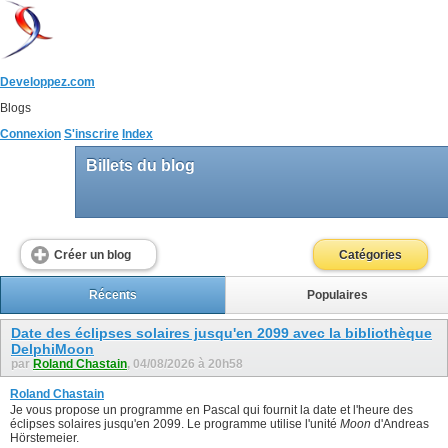
Developpez.com
Blogs
Connexion
S'inscrire
Index
Billets du blog
Créer un blog
Catégories
Récents
Populaires
Date des éclipses solaires jusqu'en 2099 avec la bibliothèque
DelphiMoon
par
Roland Chastain
, 04/08/2026 à 20h58
Roland Chastain
Je vous propose un programme en Pascal qui fournit la date et l'heure des
éclipses solaires jusqu'en 2099. Le programme utilise l'unité
Moon
d'Andreas
Hörstemeier.