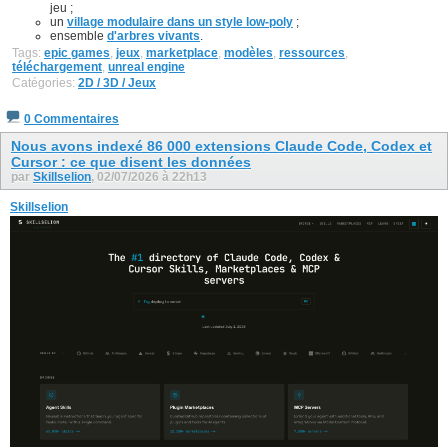
jeu ;
un
village modulaire dans un style low-poly
;
ensemble
d'arbres vivants
.
Tags:
epic games
,
jeux
,
marketplace
,
modèles
,
ressources
,
téléchargement
,
unreal engine
Catégories:
2D / 3D / Jeux
0 Commentaires
Nous avons indexé 86 000 extensions Claude Code, Codex et
Cursor : ce que disent les données
par
Skillselion
, 02/07/2026 à 22h13
Skillselion