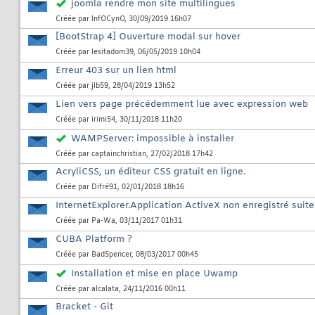
joomla rendre mon site multilingues
Créée par
InfOCynO
, 30/09/2019 16h07
[BootStrap 4] Ouverture modal sur hover
Créée par
lesitadom39
, 06/05/2019 10h04
Erreur 403 sur un lien html
Créée par
jlb59
, 28/04/2019 13h52
Lien vers page précédemment lue avec expression web
Créée par
irimi54
, 30/11/2018 11h20
WAMPServer: impossible à installer
Créée par
captainchristian
, 27/02/2018 17h42
AcryliCSS, un éditeur CSS gratuit en ligne.
Créée par
Difré91
, 02/01/2018 18h16
InternetExplorer.Application ActiveX non enregistré suit
Créée par
Pa-Wa
, 03/11/2017 01h31
CUBA Platform ?
Créée par
BadSpencer
, 08/03/2017 00h45
Installation et mise en place Uwamp
Créée par
alcalata
, 24/11/2016 00h11
Bracket - Git