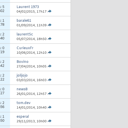
s:
5
Laurent 1973
602
04/02/2015,
17h17
s:
1
barale61
278
01/09/2014,
11h39
s:
2
laurentSc
840
05/07/2014,
18h50
s:
0
CurieuxFr
719
10/06/2014,
12h10
s:
2
Bovino
642
27/04/2014,
10h05
s:
2
jolijojo
222
03/03/2014,
16h03
s:
0
news8
727
26/01/2014,
12h57
s:
2
tom.dev
656
14/01/2014,
10h40
s:
1
esperal
650
29/11/2013,
10h00