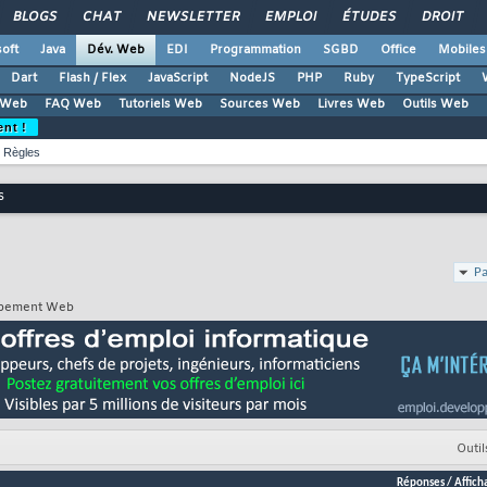
BLOGS
CHAT
NEWSLETTER
EMPLOI
ÉTUDES
DROIT
oft
Java
Dév. Web
EDI
Programmation
SGBD
Office
Mobiles
Dart
Flash / Flex
JavaScript
NodeJS
PHP
Ruby
TypeScript
 Web
FAQ Web
Tutoriels Web
Sources Web
Livres Web
Outils Web
ent !
Règles
s
Pa
oppement Web
Outil
Réponses
/
Affich