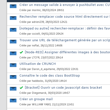
Créer un message valide à envoyer à pushbullet avec C
Créée par
mormic
, 06/03/2024 18h51
Rechercher remplacer code source html directement sur l
Créée par
adrien239
, 28/03/2023 12h21
[notepad ou autre] rechercher-remplacer : définir des fav
Créée par
ccciolll
, 04/01/2023 20h24
Trouver une URL de téléchargement générée par un scrip
Créée par
noftal
, 26/11/2022 14h06
[Node-RED] Assigner différentes images à des bouto
Créée par
LTCFR
, 23/07/2022 20h14
Utilisation de CRUNCH
Créée par
Daron_d_aquitaine
, 29/03/2022 22h31
Connaître le code des class BootStrap
Créée par
haddocks
, 31/05/2020 14h14
[Bracket] Ouvrir un code javascript dans bracket
Créée par
Diegomarck
, 30/03/2020 14h57
Créer un groupe mail
Créée par
WILLIAM YABO
, 21/11/2019 11h51