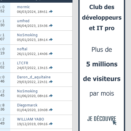
s:
0
mormic
452
06/03/2024,
18h51
s:
1
umfred
930
06/04/2023,
15h36
s:
1
NoSmoking
007
05/01/2023,
18h14
s:
0
noftal
719
26/11/2022,
14h06
s:
1
LTCFR
202
24/07/2022,
13h15
s:
0
Daron_d_aquitaine
746
29/03/2022,
22h31
s:
2
NoSmoking
345
01/06/2020,
08h16
s:
8
Diegomarck
636
01/04/2020,
10h08
s:
2
WILLIAM YABO
049
19/12/2019,
09h16