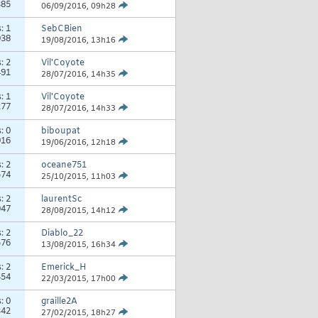
385
06/09/2016,
09h28
s:
1
SebCBien
038
19/08/2016,
13h16
s:
2
Vil'Coyote
491
28/07/2016,
14h35
s:
1
Vil'Coyote
277
28/07/2016,
14h33
s:
0
biboupat
916
19/06/2016,
12h18
s:
2
oceane751
574
25/10/2015,
11h03
s:
2
laurentSc
047
28/08/2015,
14h12
s:
2
Diablo_22
576
13/08/2015,
16h34
s:
2
Emerick_H
454
22/03/2015,
17h00
s:
0
graille2A
342
27/02/2015,
18h27