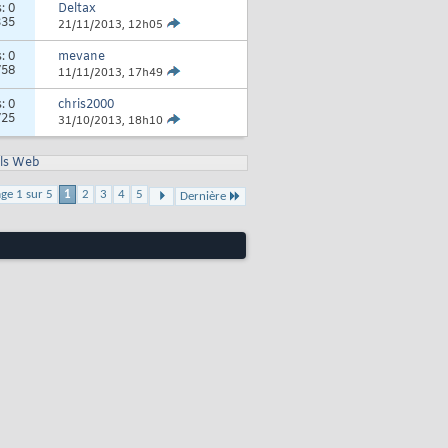
s:
0
Deltax
335
21/11/2013,
12h05
s:
0
mevane
758
11/11/2013,
17h49
s:
0
chris2000
725
31/10/2013,
18h10
ls Web
ge 1 sur 5
1
2
3
4
5
Dernière