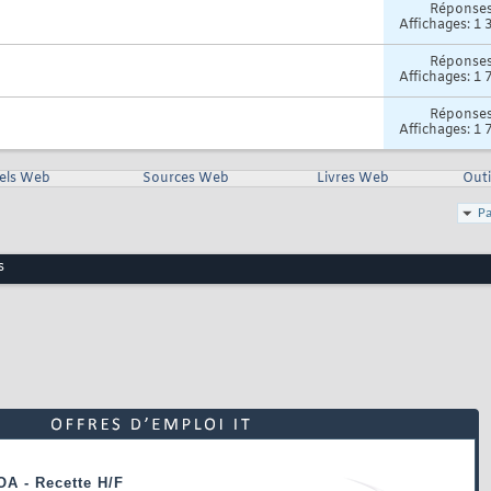
Réponse
Affichages: 1 
Réponse
Affichages: 1 
Réponse
Affichages: 1 
iels Web
Sources Web
Livres Web
Outi
Pa
s
OA - Recette H/F