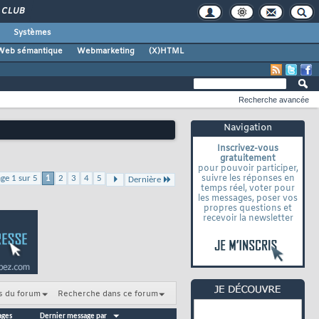
CLUB
Systèmes
Web sémantique
Webmarketing
(X)HTML
Recherche avancée
Navigation
Inscrivez-vous
gratuitement
pour pouvoir participer,
suivre les réponses en
ge 1 sur 5
1
2
3
4
5
Dernière
temps réel, voter pour
les messages, poser vos
propres questions et
recevoir la newsletter
s du forum
Recherche dans ce forum
ages
Dernier message par