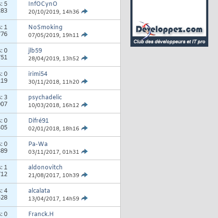
s:
5
InfOCynO
283
20/10/2019,
14h36
s:
1
NoSmoking
776
07/05/2019,
19h11
s:
0
jlb59
751
28/04/2019,
13h52
s:
0
irimi54
219
30/11/2018,
11h20
s:
3
psychadelic
007
10/03/2018,
16h12
s:
0
Difré91
405
02/01/2018,
18h16
s:
0
Pa-Wa
389
03/11/2017,
01h31
s:
1
aldonovitch
712
21/08/2017,
10h39
s:
4
alcalata
528
13/04/2017,
14h59
s:
0
Franck.H