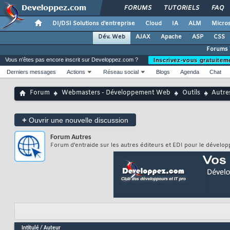
FORUMS
TUTORIELS
FAQ
DI/DSI Solutions d'entreprise
Cloud
IA
ALM
Micros
Dév. Web
AJAX
Apache
ASP
CSS
Forums
Vous n'êtes pas encore inscrit sur Developpez.com ?
Inscrivez-vous gratuitem
Derniers messages
Actions
Réseau social
Blogs
Agenda
Chat
Forum
Webmasters - Développement Web
Outils
Autre
+
Ouvrir une nouvelle discussion
Forum
Autres
Forum d'entraide sur les autres éditeurs et EDI pour le dével
Intitulé
/
Auteur