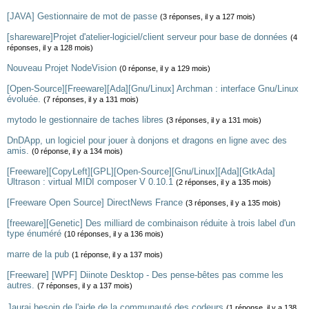
[JAVA] Gestionnaire de mot de passe
(3 réponses, il y a 127 mois)
[shareware]Projet d'atelier-logiciel/client serveur pour base de données
(4
réponses, il y a 128 mois)
Nouveau Projet NodeVision
(0 réponse, il y a 129 mois)
[Open-Source][Freeware][Ada][Gnu/Linux] Archman : interface Gnu/Linux
évoluée.
(7 réponses, il y a 131 mois)
mytodo le gestionnaire de taches libres
(3 réponses, il y a 131 mois)
DnDApp, un logiciel pour jouer à donjons et dragons en ligne avec des
amis.
(0 réponse, il y a 134 mois)
[Freeware][CopyLeft][GPL][Open-Source][Gnu/Linux][Ada][GtkAda]
Ultrason : virtual MIDI composer V 0.10.1
(2 réponses, il y a 135 mois)
[Freeware Open Source] DirectNews France
(3 réponses, il y a 135 mois)
[freeware][Genetic] Des milliard de combinaison réduite à trois label d'un
type énuméré
(10 réponses, il y a 136 mois)
marre de la pub
(1 réponse, il y a 137 mois)
[Freeware] [WPF] Diinote Desktop - Des pense-bêtes pas comme les
autres.
(7 réponses, il y a 137 mois)
Jaurai besoin de l'aide de la communauté des codeurs
(1 réponse, il y a 138