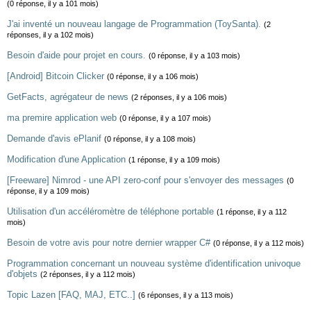
(0 réponse, il y a 101 mois)
J'ai inventé un nouveau langage de Programmation (ToySanta).
(2
réponses, il y a 102 mois)
Besoin d'aide pour projet en cours.
(0 réponse, il y a 103 mois)
[Android] Bitcoin Clicker
(0 réponse, il y a 106 mois)
GetFacts, agrégateur de news
(2 réponses, il y a 106 mois)
ma premire application web
(0 réponse, il y a 107 mois)
Demande d'avis ePlanif
(0 réponse, il y a 108 mois)
Modification d'une Application
(1 réponse, il y a 109 mois)
[Freeware] Nimrod - une API zero-conf pour s'envoyer des messages
(0
réponse, il y a 109 mois)
Utilisation d'un accéléromètre de téléphone portable
(1 réponse, il y a 112
mois)
Besoin de votre avis pour notre dernier wrapper C#
(0 réponse, il y a 112 mois)
Programmation concernant un nouveau système d'identification univoque
d'objets
(2 réponses, il y a 112 mois)
Topic Lazen [FAQ, MAJ, ETC..]
(6 réponses, il y a 113 mois)