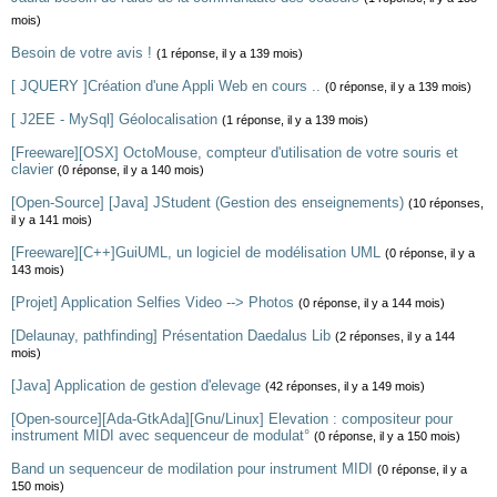
mois)
Besoin de votre avis !
(1 réponse, il y a 139 mois)
[ JQUERY ]Création d'une Appli Web en cours ..
(0 réponse, il y a 139 mois)
[ J2EE - MySql] Géolocalisation
(1 réponse, il y a 139 mois)
[Freeware][OSX] OctoMouse, compteur d'utilisation de votre souris et
clavier
(0 réponse, il y a 140 mois)
[Open-Source] [Java] JStudent (Gestion des enseignements)
(10 réponses,
il y a 141 mois)
[Freeware][C++]GuiUML, un logiciel de modélisation UML
(0 réponse, il y a
143 mois)
[Projet] Application Selfies Video --> Photos
(0 réponse, il y a 144 mois)
[Delaunay, pathfinding] Présentation Daedalus Lib
(2 réponses, il y a 144
mois)
[Java] Application de gestion d'elevage
(42 réponses, il y a 149 mois)
[Open-source][Ada-GtkAda][Gnu/Linux] Elevation : compositeur pour
instrument MIDI avec sequenceur de modulat°
(0 réponse, il y a 150 mois)
Band un sequenceur de modilation pour instrument MIDI
(0 réponse, il y a
150 mois)