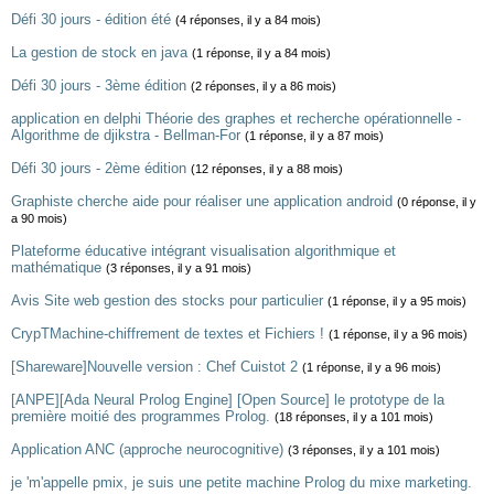
Défi 30 jours - édition été
(4 réponses, il y a 84 mois)
La gestion de stock en java
(1 réponse, il y a 84 mois)
Défi 30 jours - 3ème édition
(2 réponses, il y a 86 mois)
application en delphi Théorie des graphes et recherche opérationnelle -
Algorithme de djikstra - Bellman-For
(1 réponse, il y a 87 mois)
Défi 30 jours - 2ème édition
(12 réponses, il y a 88 mois)
Graphiste cherche aide pour réaliser une application android
(0 réponse, il y
a 90 mois)
Plateforme éducative intégrant visualisation algorithmique et
mathématique
(3 réponses, il y a 91 mois)
Avis Site web gestion des stocks pour particulier
(1 réponse, il y a 95 mois)
CrypTMachine-chiffrement de textes et Fichiers !
(1 réponse, il y a 96 mois)
[Shareware]Nouvelle version : Chef Cuistot 2
(1 réponse, il y a 96 mois)
[ANPE][Ada Neural Prolog Engine] [Open Source] le prototype de la
première moitié des programmes Prolog.
(18 réponses, il y a 101 mois)
Application ANC (approche neurocognitive)
(3 réponses, il y a 101 mois)
je 'm'appelle pmix, je suis une petite machine Prolog du mixe marketing.