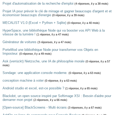
Projet d'automatisation de la recherche d'emploi
(4 réponses, il y a 38 mois)
Projet IA pour prévoir le clé de minage et gagner beaucoups d'argent et et
économiser beaucoups d'energie
(0 réponse, il y a 39 mois)
MECALIST V1.0 (Excel + Python + Sqlite)
(0 réponse, il y a 40 mois)
HyperSpace, une bibliothèque Node qui va booster vos API Web à la
vitesse de la lumière !
(1 réponse, il y a 47 mois)
Générateur de voitures
(3 réponses, il y a 47 mois)
PorteMod une bibliothèque Node pour transformer vos Objets en
Imposteur.
(0 réponse, il y a 49 mois)
Ask (verrückt) Nietzsche, une IA de philosophie morale
(0 réponse, il y a 57
mois)
Sondage: une application console moderne.
(0 réponse, il y a 63 mois)
conception machine à voter
(0 réponse, il y a 63 mois)
Android studio et excel, est-ce possible ?
(1 réponse, il y a 65 mois)
Blackdot, un open source inspiré par Softimage XSI : Besoin d'aidre pour
demarrer mon projet
(2 réponses, il y a 66 mois)
[Open-source] BlackScreens - Multi écrans
(3 réponses, il y a 67 mois)