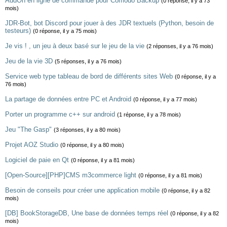
AddOn en ligne de commande pour Comodo Backup
(0 réponse, il y a 73
mois)
JDR-Bot, bot Discord pour jouer à des JDR textuels (Python, besoin de
testeurs)
(0 réponse, il y a 75 mois)
Je vis ! , un jeu à deux basé sur le jeu de la vie
(2 réponses, il y a 76 mois)
Jeu de la vie 3D
(5 réponses, il y a 76 mois)
Service web type tableau de bord de différents sites Web
(0 réponse, il y a
76 mois)
La partage de données entre PC et Android
(0 réponse, il y a 77 mois)
Porter un programme c++ sur android
(1 réponse, il y a 78 mois)
Jeu "The Gasp"
(3 réponses, il y a 80 mois)
Projet AOZ Studio
(0 réponse, il y a 80 mois)
Logiciel de paie en Qt
(0 réponse, il y a 81 mois)
[Open-Source][PHP]CMS m3commerce light
(0 réponse, il y a 81 mois)
Besoin de conseils pour créer une application mobile
(0 réponse, il y a 82
mois)
[DB] BookStorageDB, Une base de données temps réel
(0 réponse, il y a 82
mois)