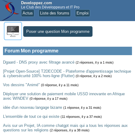
Developpez.com
Le Club des Développeurs et IT Pro
Actus
Liste des forums
Emploi
Poser une question Mon programme
Forum Mon programme
Dgaard - DNS proxy avec filtrage avancé
(2 réponses, il y a 1 mois)
[Projet Open-Source] T2DECODE - Plateforme d'apprentissage technique
& cybersécurité 100% hors-ligne (Flutter)
(0 réponse, il y a 2 mois)
Vos dessins "Animé"
(0 réponse, il y a 11 mois)
Déployer une solution de paiement mobile USSD innovante en Afrique
avec WINDEV
(0 réponse, il y a 17 mois)
idée d'un nouveau langage bizarre
(1 réponse, il y a 31 mois)
L'ensemble de tout ce qui existe
(11 réponses, il y a 37 mois)
Avis sur un Projet, IA comme chatgpt mais qui a tous les réponses aux
questions sur les religions
(2 réponses, il y a 38 mois)