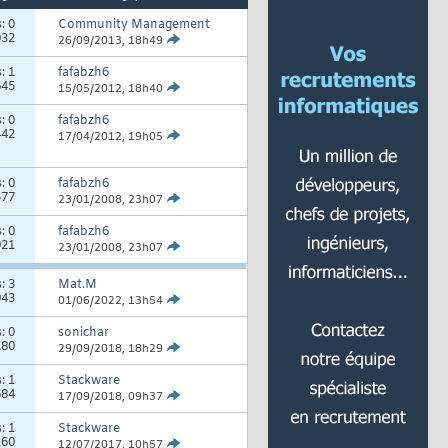
s:
0
Community Management
032
26/09/2013,
18h49
s:
1
fafabzh6
645
15/05/2012,
18h40
s:
0
fafabzh6
442
17/04/2012,
19h05
s:
0
fafabzh6
577
23/01/2008,
23h07
s:
0
fafabzh6
921
23/01/2008,
23h07
s:
3
Mat.M
043
01/06/2022,
13h54
s:
0
sonichar
180
29/09/2018,
18h29
s:
1
Stackware
684
17/09/2018,
09h37
s:
1
Stackware
160
12/07/2017,
10h57