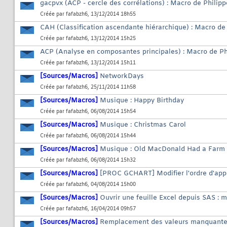
gacpvx (ACP - cercle des corrélations) : Macro de Philip
Créée par
fafabzh6
, 13/12/2014 18h55
CAH (Classification ascendante hiérarchique) : Macro de
Créée par
fafabzh6
, 13/12/2014 15h25
ACP (Analyse en composantes principales) : Macro de Ph
Créée par
fafabzh6
, 13/12/2014 15h11
[Sources/Macros]
NetworkDays
Créée par
fafabzh6
, 25/11/2014 11h58
[Sources/Macros]
Musique : Happy Birthday
Créée par
fafabzh6
, 06/08/2014 15h54
[Sources/Macros]
Musique : Christmas Carol
Créée par
fafabzh6
, 06/08/2014 15h44
[Sources/Macros]
Musique : Old MacDonald Had a Farm
Créée par
fafabzh6
, 06/08/2014 15h32
[Sources/Macros]
[PROC GCHART] Modifier l'ordre d'app
Créée par
fafabzh6
, 04/08/2014 15h00
[Sources/Macros]
Ouvrir une feuille Excel depuis SAS : 
Créée par
fafabzh6
, 16/04/2014 09h57
[Sources/Macros]
Remplacement des valeurs manquantes