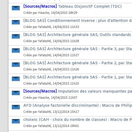
[Sources/Macros]
Tableau Disjonctif Complet (TDC)
Créée par
Haache
, 14/04/2015 18h29
[BLOG SAS] Conditionnement Inverse : plus d'attention d
Créée par
fafabzh6
, 14/04/2015 11h33
[BLOG SAS] Architecture générale SAS, Outils standards 
Créée par
fafabzh6
, 14/04/2015 11h28
[BLOG SAS] Architecture générale SAS - Partie 3, par S
Créée par
fafabzh6
, 14/04/2015 11h27
[BLOG SAS] Architecture générale SAS - Partie 2, par S
Créée par
fafabzh6
, 14/04/2015 11h26
[BLOG SAS] Architecture générale SAS - Partie 1, par S
Créée par
fafabzh6
, 14/04/2015 11h25
[Sources/Macros]
Imputation des valeurs manquantes pa
Créée par
Haache
, 14/04/2015 11h07
AFD (Analyse factorielle discriminante) : Macro de Phili
Créée par
fafabzh6
, 13/12/2014 15h17
choixnc (CAH - choix du nombre de classes) : Macro de P
Créée par
fafabzh6
, 13/12/2014 19h01