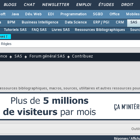
BLOGS
CHAT
NEWSLETTER
EMPLOI
ÉTUDES
DROIT
oft
Java
Dév. Web
EDI
Programmation
SGBD
Office
Mobiles
a
BPM
Business Intelligence
Data Science
ERP / PGI
CRM
SAS
Tutoriels SAS
FAQ SAS
Livres SAS
Ressources Bibliographiques
Sourc
ent !
Règles
ence
SAS
Forum général SAS
Contribuez
, ressources bibliographiques, macros, sources, utilitaires et autres ressources pou
Outil
Réponses
/
Affich