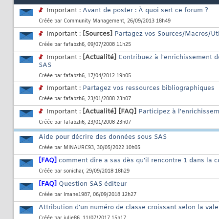
Important :
Avant de poster : À quoi sert ce forum ?
Créée par
Community Management
, 26/09/2013 18h49
Important :
[Sources]
Partagez vos Sources/Macros/Uti
Créée par
fafabzh6
, 09/07/2008 11h25
Important :
[Actualité]
Contribuez à l'enrichissement 
SAS
Créée par
fafabzh6
, 17/04/2012 19h05
Important :
Partagez vos ressources bibliographiques
Créée par
fafabzh6
, 23/01/2008 23h07
Important :
[Actualité]
[FAQ]
Participez à l'enrichisse
Créée par
fafabzh6
, 23/01/2008 23h07
Aide pour décrire des données sous SAS
Créée par
MINAURC93
, 30/05/2022 10h05
[FAQ]
comment dire a sas dès qu'il rencontre 1 dans la c
Créée par
sonichar
, 29/09/2018 18h29
[FAQ]
Question SAS éditeur
Créée par
Imane1987
, 06/09/2018 12h27
Attribution d'un numéro de classe croissant selon la vale
Créée par
julie86
, 11/07/2017 15h17