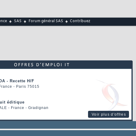
ence
SAS
Forum général SAS
Contribuez
OA - Recette H/F
 France - Paris 75015
uit éditique
ALE
- France - Gradignan
Voir plus d'offres