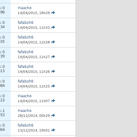
s:
0
Haache
396
14/04/2015,
18h29
s:
0
fafabzh6
134
14/04/2015,
11h33
s:
0
fafabzh6
935
14/04/2015,
11h28
s:
0
fafabzh6
739
14/04/2015,
11h27
s:
0
fafabzh6
813
14/04/2015,
11h26
s:
0
fafabzh6
084
14/04/2015,
11h25
s:
0
Haache
523
14/04/2015,
11h07
s:
1
Haache
753
28/12/2014,
00h29
s:
0
fafabzh6
664
13/12/2014,
19h01