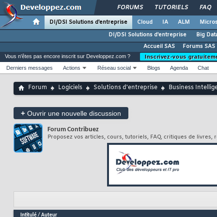
FORUMS
TUTORIELS
FAQ
DI/DSI Solutions d'entreprise
Cloud
IA
ALM
Micros
DI/DSI Solutions d'entreprise
Big Dat
Accueil SAS
Forums SAS
Vous n'êtes pas encore inscrit sur Developpez.com ?
Inscrivez-vous gratuitem
Derniers messages
Actions
Réseau social
Blogs
Agenda
Chat
Forum
Logiciels
Solutions d'entreprise
Business Intellig
+
Ouvrir une nouvelle discussion
Forum
Contribuez
Proposez vos articles, cours, tutoriels, FAQ, critiques de livres
Intitulé
/
Auteur