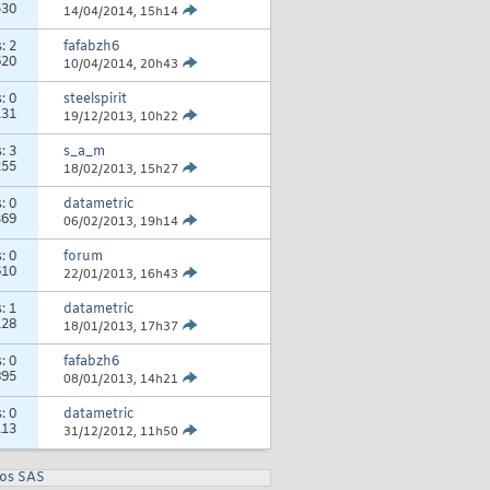
530
14/04/2014,
15h14
s:
2
fafabzh6
620
10/04/2014,
20h43
s:
0
steelspirit
131
19/12/2013,
10h22
s:
3
s_a_m
255
18/02/2013,
15h27
s:
0
datametric
369
06/02/2013,
19h14
s:
0
forum
610
22/01/2013,
16h43
s:
1
datametric
128
18/01/2013,
17h37
s:
0
fafabzh6
895
08/01/2013,
14h21
s:
0
datametric
113
31/12/2012,
11h50
ros SAS