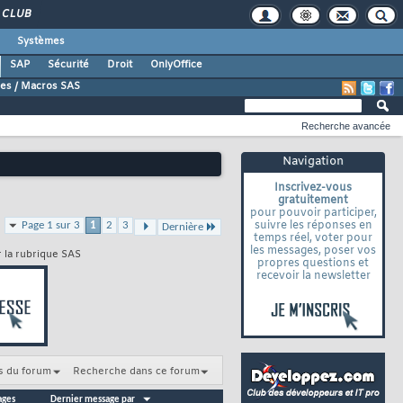
CLUB
Systèmes
SAP
Sécurité
Droit
OnlyOffice
es / Macros SAS
Recherche avancée
Navigation
Inscrivez-vous
gratuitement
pour pouvoir participer,
suivre les réponses en
Page 1 sur 3
1
2
3
Dernière
temps réel, voter pour
les messages, poser vos
r la rubrique SAS
propres questions et
recevoir la newsletter
s du forum
Recherche dans ce forum
ages
Dernier message par