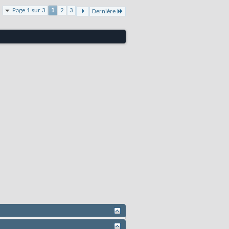
Page 1 sur 3
1
2
3
Dernière