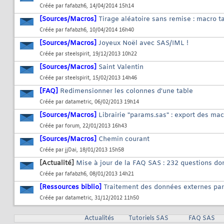
Créée par
fafabzh6
, 14/04/2014 15h14
[Sources/Macros]
Tirage aléatoire sans remise : macro t
Créée par
fafabzh6
, 10/04/2014 16h40
[Sources/Macros]
Joyeux Noël avec SAS/IML !
Créée par
steelspirit
, 19/12/2013 10h22
[Sources/Macros]
Saint Valentin
Créée par
steelspirit
, 15/02/2013 14h46
[FAQ]
Redimensionner les colonnes d'une table
Créée par
datametric
, 06/02/2013 19h14
[Sources/Macros]
Librairie "params.sas" : export des mac
Créée par
forum
, 22/01/2013 16h43
[Sources/Macros]
Chemin courant
Créée par
jjDai
, 18/01/2013 15h58
[Actualité]
Mise à jour de la FAQ SAS : 232 questions do
Créée par
fafabzh6
, 08/01/2013 14h21
[Ressources biblio]
Traitement des données externes pa
Créée par
datametric
, 31/12/2012 11h50
Actualités
Tutoriels SAS
FAQ SAS