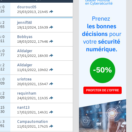
s:
0
dourouc05
325
25/03/2013,
21h45
s:
2
jennif56l
955
19/12/2024,
15h39
s:
0
Bobbyas
011
18/03/2022,
17h46
s:
0
Alidalger
477
27/01/2022,
16h30
s:
2
Alidalger
612
11/01/2022,
10h02
s:
0
uriotcea
709
20/03/2021,
15h47
s:
2
requinham
309
24/02/2021,
11h35
:
15
nant13
530
17/02/2021,
14h31
s:
3
Campautomation
991
11/02/2021,
17h25