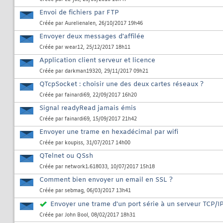
Envoi de fichiers par FTP
Créée par
Aurelienalen
, 26/10/2017 19h46
Envoyer deux messages d'affilée
Créée par
wear12
, 25/12/2017 18h11
Application client serveur et licence
Créée par
darkman19320
, 29/11/2017 09h21
QTcpSocket : choisir une des deux cartes réseaux ?
Créée par
fainardi69
, 22/09/2017 16h20
Signal readyRead jamais émis
Créée par
fainardi69
, 15/09/2017 21h42
Envoyer une trame en hexadécimal par wifi
Créée par
koupiss
, 31/07/2017 14h00
QTelnet ou QSsh
Créée par
network1.618033
, 10/07/2017 15h18
Comment bien envoyer un email en SSL ?
Créée par
sebmag
, 06/03/2017 13h41
Envoyer une trame d'un port série à un serveur TCP/IP
Créée par
John Bool
, 08/02/2017 18h31