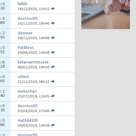
s:
0
fall00
610
16/12/2020,
15h15
s:
5
dourouc05
689
25/11/2020,
18h40
s:
2
isbamax
593
09/11/2020,
14h08
s:
0
PatMooc
552
24/08/2020,
14h58
s:
8
katanaenmousse
519
06/01/2020,
19h56
s:
0
rdtech
993
22/11/2019,
08h32
s:
1
mokochan
840
25/07/2019,
12h05
s:
6
dourouc05
139
03/04/2019,
17h06
s:
0
math64100
966
04/03/2019,
14h58
s:
3
dourouc05