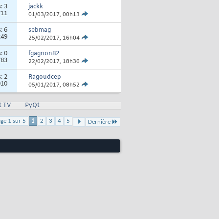
s:
3
jackk
711
01/03/2017,
00h13
s:
6
sebmag
249
25/02/2017,
16h04
s:
0
fgagnon82
783
22/02/2017,
18h36
s:
2
Ragoudcep
010
05/01/2017,
08h52
t TV
PyQt
ge 1 sur 5
1
2
3
4
5
Dernière