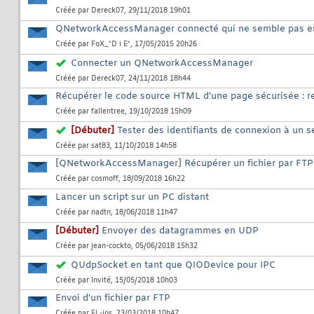
Créée par
Dereck07
, 29/11/2018 19h01
QNetworkAccessManager connecté qui ne semble pas env
Créée par
FoX_*D i E*
, 17/05/2015 20h26
Connecter un QNetworkAccessManager
Créée par
Dereck07
, 24/11/2018 18h44
Récupérer le code source HTML d'une page sécurisée : requ
Créée par
fallentree
, 19/10/2018 15h09
[Débuter]
Tester des identifiants de connexion à un 
Créée par
sat83
, 11/10/2018 14h58
[QNetworkAccessManager] Récupérer un fichier par FTP
Créée par
cosmoff
, 18/09/2018 16h22
Lancer un script sur un PC distant
Créée par
nadtn
, 18/06/2018 11h47
[Débuter]
Envoyer des datagrammes en UDP
Créée par
jean-cockto
, 05/06/2018 15h32
QUdpSocket en tant que QIODevice pour IPC
Créée par
Invité
, 15/05/2018 10h03
Envoi d'un fichier par FTP
Créée par
EL-jos
, 23/03/2018 10h47