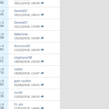
760
30/11/2018,
16h39
s:
3
Dereck07
245
29/11/2018,
19h13
s:
5
Dereck07
394
25/11/2018,
17h09
s:
0
fallentree
799
19/10/2018,
15h09
s:
4
dourouc05
962
12/10/2018,
16h29
s:
1
stephane78l
851
18/09/2018,
23h20
s:
0
nadtn
770
18/06/2018,
11h47
s:
0
jean-cockto
182
05/06/2018,
15h32
s:
1
Invité
136
23/05/2018,
16h35
s:
4
EL-jos
328
27/03/2018,
14h05