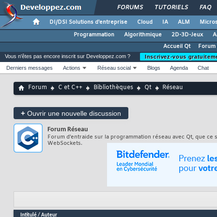
FORUMS
TUTORIELS
FAQ
DI/DSI Solutions d'entreprise
Cloud
IA
ALM
Micros
Programmation
Algorithmique
2D-3D-Jeux
A
Accueil Qt
Forum 
Vous n'êtes pas encore inscrit sur Developpez.com ?
Inscrivez-vous gratuitem
Derniers messages
Actions
Réseau social
Blogs
Agenda
Chat
Forum
C et C++
Bibliothèques
Qt
Réseau
+
Ouvrir une nouvelle discussion
Forum
Réseau
Forum d'entraide sur la programmation réseau avec Qt, que ce s
WebSockets.
Intitulé
/
Auteur