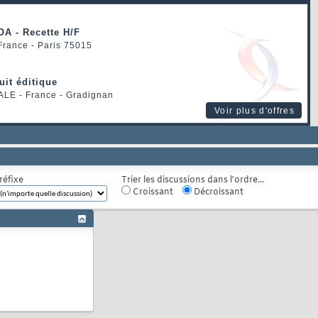
OA - Recette H/F
 France - Paris 75015
uit éditique
ALE
- France - Gradignan
Voir plus d'offres
réfixe
Trier les discussions dans l'ordre...
Croissant
Décroissant