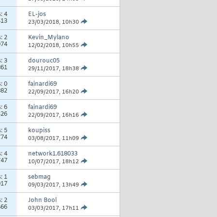
s:
4
EL-jos
413
23/03/2018,
10h30
s:
2
Kevin_Mylano
074
12/02/2018,
10h55
s:
3
dourouc05
861
29/11/2017,
18h38
s:
0
fainardi69
882
22/09/2017,
16h20
s:
6
fainardi69
326
22/09/2017,
16h16
s:
5
koupiss
774
03/08/2017,
11h09
s:
4
network1.618033
747
10/07/2017,
18h12
s:
1
sebmag
917
09/03/2017,
13h49
s:
2
John Bool
466
03/03/2017,
17h11