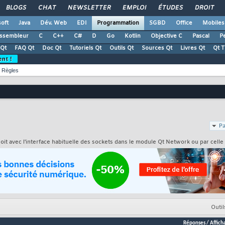
BLOGS
CHAT
NEWSLETTER
EMPLOI
ÉTUDES
DROIT
oft
Java
Dév. Web
EDI
Programmation
SGBD
Office
Mobiles
ssembleur
C
C++
C#
D
Go
Kotlin
Objective C
Pascal
Pe
Qt
FAQ Qt
Doc Qt
Tutoriels Qt
Outils Qt
Sources Qt
Livres Qt
Qt 
ent !
Règles
Pa
oit avec l'interface habituelle des sockets dans le module Qt Network ou par cell
Outil
Réponses
/
Affich