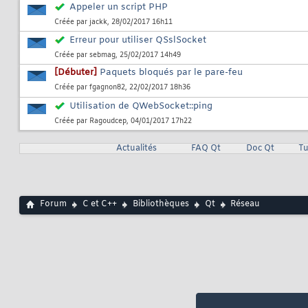
Appeler un script PHP
Créée par
jackk
, 28/02/2017 16h11
Erreur pour utiliser QSslSocket
Créée par
sebmag
, 25/02/2017 14h49
[Débuter]
Paquets bloqués par le pare-feu
Créée par
fgagnon82
, 22/02/2017 18h36
Utilisation de QWebSocket::ping
Créée par
Ragoudcep
, 04/01/2017 17h22
Actualités
FAQ Qt
Doc Qt
Tu
Forum
C et C++
Bibliothèques
Qt
Réseau