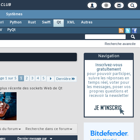
CLUB
Systèmes
rl
Python
Rust
Swift
Qt
XML
Autres
TV
PyQt
Recherche avancée
Navigation
Inscrivez-vous
gratuitement
pour pouvoir participer,
suivre les réponses en
ge 1 sur 5
1
2
3
4
5
Dernière
temps réel, voter pour
les messages, poser vos
e plus récente des sockets Web de Qt
propres questions et
recevoir la newsletter
s du forum
Recherche dans ce forum
ages
Dernier message par