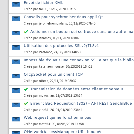
Envoi de fichier XML
Créée par
fall00
, 16/12/2020 15h15
Conseils pour synchroniser deux appli Qt
Créée par
jeromebremondans
, 25/11/2020 07h40
Actionner un bouton qui se trouve dans une autre mac
Créée par
isbamax
, 06/11/2020 18h07
Utilisation des protocoles SSLv2/TLSv1
Créée par
PatMooc
, 24/08/2020 14h58
Impossible d'ouvrir une connexion SSL alors que la bibli
Créée par
katanaenmousse
, 30/12/2019 15h01
QTcpSocket pour un client TCP
Créée par
rdtech
, 22/11/2019 08h32
Transmission de données entre client et serveur
Créée par
mokochan
, 22/07/2019 13h54
Erreur : Bad Requestion (302) - API REST SendInBlue
Créée par
vinc31_26
, 01/04/2019 23h44
Web request qui ne fonctionne pas
Créée par
math64100
, 04/03/2019 14h58
QNetworkAccessManager : URL bloquée