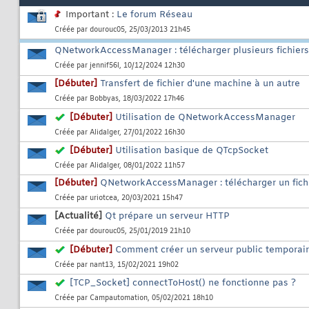
Important :
Le forum Réseau
Créée par
dourouc05
, 25/03/2013 21h45
QNetworkAccessManager : télécharger plusieurs fichiers
Créée par
jennif56l
, 10/12/2024 12h30
[Débuter]
Transfert de fichier d'une machine à un autre
Créée par
Bobbyas
, 18/03/2022 17h46
[Débuter]
Utilisation de QNetworkAccessManager
Créée par
Alidalger
, 27/01/2022 16h30
[Débuter]
Utilisation basique de QTcpSocket
Créée par
Alidalger
, 08/01/2022 11h57
[Débuter]
QNetworkAccessManager : télécharger un fich
Créée par
uriotcea
, 20/03/2021 15h47
[Actualité]
Qt prépare un serveur HTTP
Créée par
dourouc05
, 25/01/2019 21h10
[Débuter]
Comment créer un serveur public temporair
Créée par
nant13
, 15/02/2021 19h02
[TCP_Socket] connectToHost() ne fonctionne pas ?
Créée par
Campautomation
, 05/02/2021 18h10