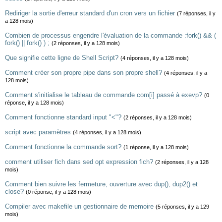
Rediriger la sortie d'erreur standard d'un cron vers un fichier
(7 réponses, il y
a 128 mois)
Combien de processus engendre l'évaluation de la commande :fork() && (
fork() || fork() ) ;
(2 réponses, il y a 128 mois)
Que signifie cette ligne de Shell Script?
(4 réponses, il y a 128 mois)
Comment créer son propre pipe dans son propre shell?
(4 réponses, il y a
128 mois)
Comment s'initialise le tableau de commande com[i] passé à exevp?
(0
réponse, il y a 128 mois)
Comment fonctionne standard input "<"?
(2 réponses, il y a 128 mois)
script avec paramètres
(4 réponses, il y a 128 mois)
Comment fonctionne la commande sort?
(1 réponse, il y a 128 mois)
comment utiliser fich dans sed opt expression fich?
(2 réponses, il y a 128
mois)
Comment bien suivre les fermeture, ouverture avec dup(), dup2() et
close?
(0 réponse, il y a 128 mois)
Compiler avec makefile un gestionnaire de memoire
(5 réponses, il y a 129
mois)