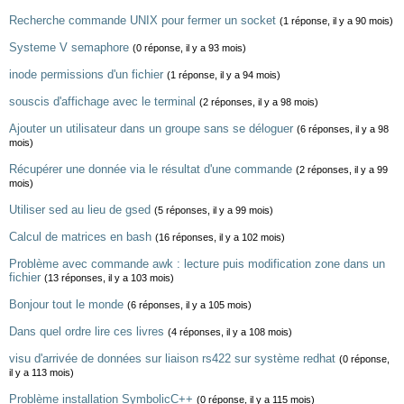
Recherche commande UNIX pour fermer un socket
(1 réponse, il y a 90 mois)
Systeme V semaphore
(0 réponse, il y a 93 mois)
inode permissions d'un fichier
(1 réponse, il y a 94 mois)
souscis d'affichage avec le terminal
(2 réponses, il y a 98 mois)
Ajouter un utilisateur dans un groupe sans se déloguer
(6 réponses, il y a 98
mois)
Récupérer une donnée via le résultat d'une commande
(2 réponses, il y a 99
mois)
Utiliser sed au lieu de gsed
(5 réponses, il y a 99 mois)
Calcul de matrices en bash
(16 réponses, il y a 102 mois)
Problème avec commande awk : lecture puis modification zone dans un
fichier
(13 réponses, il y a 103 mois)
Bonjour tout le monde
(6 réponses, il y a 105 mois)
Dans quel ordre lire ces livres
(4 réponses, il y a 108 mois)
visu d'arrivée de données sur liaison rs422 sur système redhat
(0 réponse,
il y a 113 mois)
Problème installation SymbolicC++
(0 réponse, il y a 115 mois)