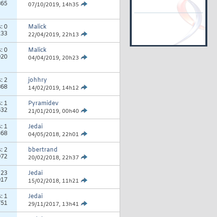
865
07/10/2019,
14h35
s:
0
Malick
233
22/04/2019,
22h13
s:
0
Malick
020
04/04/2019,
20h23
s:
2
johhry
868
14/02/2019,
14h12
s:
1
Pyramidev
632
21/01/2019,
00h40
s:
1
Jedai
368
04/05/2018,
22h01
s:
2
bbertrand
972
20/02/2018,
22h37
:
23
Jedai
917
15/02/2018,
11h21
s:
1
Jedai
751
29/11/2017,
13h41