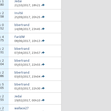
s:
1
Jedai
180
21/10/2017,
18h21
s:
2
Invité
558
25/09/2017,
20h25
s:
0
bbertrand
352
14/08/2017,
23h45
s:
4
FaridM
975
08/06/2017,
10h13
s:
2
bbertrand
931
07/04/2017,
23h57
s:
2
bbertrand
504
05/03/2017,
22h55
s:
2
bbertrand
886
03/03/2017,
23h04
s:
5
bbertrand
505
01/03/2017,
22h30
s:
2
Jedai
255
19/02/2017,
00h10
s:
2
wallace27