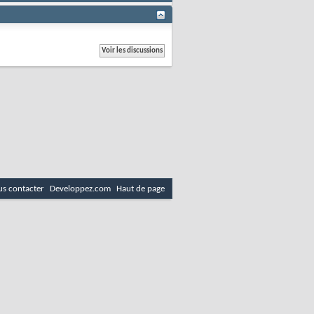
s contacter
Developpez.com
Haut de page