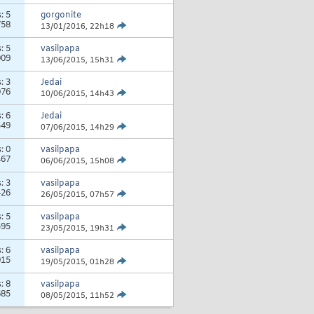
s:
5
gorgonite
758
13/01/2016,
22h18
s:
5
vasilpapa
909
13/06/2015,
15h31
s:
3
Jedai
076
10/06/2015,
14h43
s:
6
Jedai
549
07/06/2015,
14h29
s:
0
vasilpapa
467
06/06/2015,
15h08
s:
3
vasilpapa
426
26/05/2015,
07h57
s:
5
vasilpapa
595
23/05/2015,
19h31
s:
6
vasilpapa
915
19/05/2015,
01h28
s:
8
vasilpapa
685
08/05/2015,
11h52