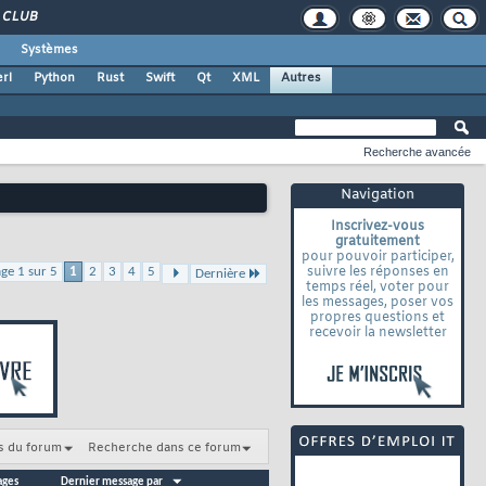
CLUB
Systèmes
rl
Python
Rust
Swift
Qt
XML
Autres
Recherche avancée
Navigation
Inscrivez-vous
gratuitement
pour pouvoir participer,
suivre les réponses en
ge 1 sur 5
1
2
3
4
5
Dernière
temps réel, voter pour
les messages, poser vos
propres questions et
recevoir la newsletter
s du forum
Recherche dans ce forum
ages
Dernier message par