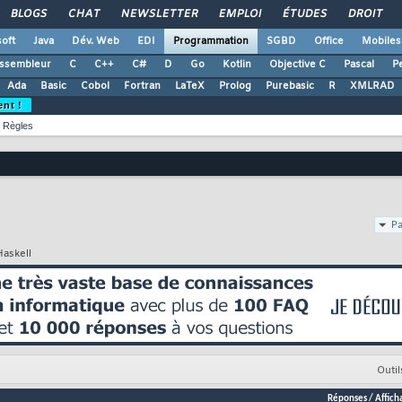
BLOGS
CHAT
NEWSLETTER
EMPLOI
ÉTUDES
DROIT
oft
Java
Dév. Web
EDI
Programmation
SGBD
Office
Mobiles
ssembleur
C
C++
C#
D
Go
Kotlin
Objective C
Pascal
Pe
Ada
Basic
Cobol
Fortran
LaTeX
Prolog
Purebasic
R
XMLRAD
ent !
Règles
Pa
Haskell
Outil
Réponses
/
Affich