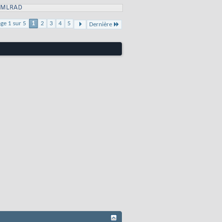
XMLRAD
ge 1 sur 5
1
2
3
4
5
Dernière