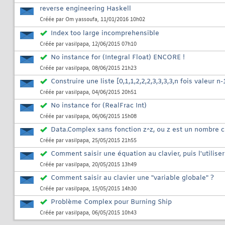
reverse engineering Haskell
Créée par
Om yassoufa
, 11/01/2016 10h02
Index too large incomprehensible
Créée par
vasilpapa
, 12/06/2015 07h10
No instance for (Integral Float) ENCORE !
Créée par
vasilpapa
, 08/06/2015 21h23
Construire une liste [0,1,1,2,2,2,3,3,3,3,n fois valeur
Créée par
vasilpapa
, 04/06/2015 20h51
No instance for (RealFrac Int)
Créée par
vasilpapa
, 06/06/2015 15h08
Data.Complex sans fonction z^z, ou z est un nombre 
Créée par
vasilpapa
, 25/05/2015 21h55
Comment saisir une équation au clavier, puis l'utiliser
Créée par
vasilpapa
, 20/05/2015 13h49
Comment saisir au clavier une "variable globale" ?
Créée par
vasilpapa
, 15/05/2015 14h30
Problème Complex pour Burning Ship
Créée par
vasilpapa
, 06/05/2015 10h43