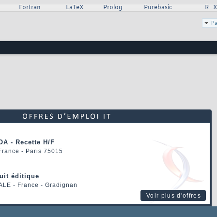
Fortran
LaTeX
Prolog
Purebasic
R
Pa
OA - Recette H/F
 France - Paris 75015
uit éditique
ALE
- France - Gradignan
Voir plus d'offres