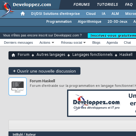
FORUMS
TUTORIELS
FAQ
DI/DSI Solutions d'entreprise
Cloud
IA
ALM
Micros
Programmation
Algorithmique
2D-3D-Jeux
A
Vous n'êtes pas encore inscrit sur Developpez.com ?
Inscrivez-vous gratuitem
Derniers messages
Actions
Réseau social
Blogs
Agenda
Chat
Forum
Autres langages
Langages fonctionnels
Haskell
+
Ouvrir une nouvelle discussion
Forum
Haskell
Forum d'entraide sur la programmation en langage fonctionnel 
Intitulé
/
Auteur