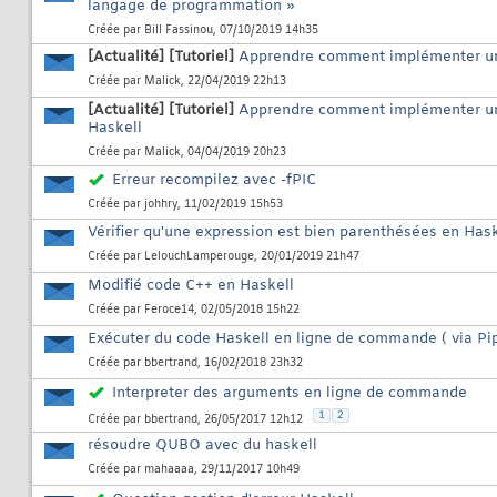
langage de programmation »
Créée par
Bill Fassinou
, 07/10/2019 14h35
[Actualité]
[Tutoriel]
Apprendre comment implémenter une
Créée par
Malick
, 22/04/2019 22h13
[Actualité]
[Tutoriel]
Apprendre comment implémenter un 
Haskell
Créée par
Malick
, 04/04/2019 20h23
Erreur recompilez avec -fPIC
Créée par
johhry
, 11/02/2019 15h53
Vérifier qu'une expression est bien parenthésées en Hask
Créée par
LelouchLamperouge
, 20/01/2019 21h47
Modifié code C++ en Haskell
Créée par
Feroce14
, 02/05/2018 15h22
Exécuter du code Haskell en ligne de commande ( via Pipe
Créée par
bbertrand
, 16/02/2018 23h32
Interpreter des arguments en ligne de commande
1
2
Créée par
bbertrand
, 26/05/2017 12h12
résoudre QUBO avec du haskell
Créée par
mahaaaa
, 29/11/2017 10h49