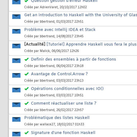
Question gestion d'erreur Haskell
Créée par
AdrienVaret
, 20/10/2017 12h02
Get an introduction to Haskell with the University of Gl
Créée par
bbertrand
, 01/03/2017 22h51
Problème avec Intellij IDEA et Stack
Créée par
bbertrand
, 14/08/2017 23h45
[Actualité]
[Tutoriel] Apprendre Haskell vous fera le plus
Créée par
Malick
, 06/06/2017 12h26
Definir des ensembles à partir de fonctions
Créée par
bbertrand
, 06/04/2017 23h18
Avantage de Control.Arrow ?
Créée par
bbertrand
, 03/03/2017 23h13
Opérations conditionnelles avec IO()
Créée par
bbertrand
, 03/03/2017 10h51
Comment réactualiser une liste ?
Créée par
bbertrand
, 26/02/2017 22h57
Problématique des listes Haskell
Créée par
wallace27
, 18/02/2017 01h33
Signature d'une fonction Haskell