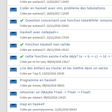
Créée par
wallace27
, 12/02/2017 13h03
Coder en haskell avec vim, problème des tabulations
Créée par
wallace27
, 16/02/2017 12h59
Question concernant une fonction takeWhile' remani
Créée par
wallace27
, 22/11/2016 23h01
Haskell avec notepad++
Créée par
wallace27
, 22/11/2016 17h34
Fonction Haskell non valide
Créée par
wallace27
, 18/11/2016 15h22
cette fonction existe-t-elle déjà? (a -> b -> c) -> (d -> 
Créée par
hs-for-cats
, 08/04/2016 23h17
Lire des entiers au clavier et les mettre dans un vector
Créée par
Trap D
, 13/03/2016 10h35
Programme en haskell
Créée par
kmone
, 08/03/2016 09h51
retourner un (Maybe Float -> Float -> Float)
Créée par
oduhart
, 08/02/2016 13h25
map en haskell
Créée par
yasmineyasmine
, 11/01/2016 00h43