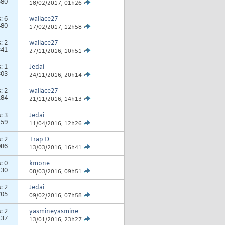
580
18/02/2017,
01h26
s:
6
wallace27
480
17/02/2017,
12h58
s:
2
wallace27
341
27/11/2016,
10h51
s:
1
Jedai
303
24/11/2016,
20h14
s:
2
wallace27
184
21/11/2016,
14h13
s:
3
Jedai
459
11/04/2016,
12h26
s:
2
Trap D
086
13/03/2016,
16h41
s:
0
kmone
430
08/03/2016,
09h51
s:
2
Jedai
705
09/02/2016,
07h58
s:
2
yasmineyasmine
137
13/01/2016,
23h27