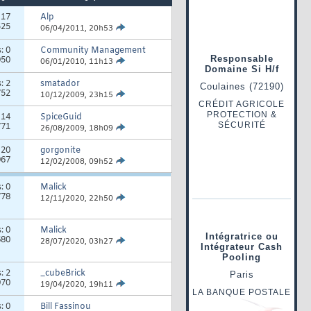
:
17
Alp
525
06/04/2011,
20h53
s:
0
Community Management
050
06/01/2010,
11h13
s:
2
smatador
752
10/12/2009,
23h15
:
14
SpiceGuid
771
26/08/2009,
18h09
:
20
gorgonite
967
12/02/2008,
09h52
s:
0
Malick
778
12/11/2020,
22h50
s:
0
Malick
680
28/07/2020,
03h27
s:
2
_cubeBrick
970
19/04/2020,
19h11
s:
0
Bill Fassinou