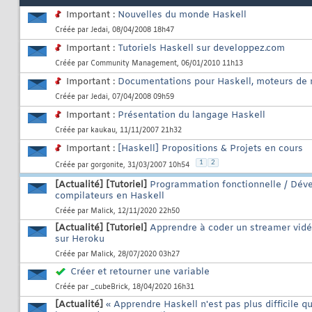
Important :
Nouvelles du monde Haskell
Créée par
Jedai
, 08/04/2008 18h47
Important :
Tutoriels Haskell sur developpez.com
Créée par
Community Management
, 06/01/2010 11h13
Important :
Documentations pour Haskell, moteurs de 
Créée par
Jedai
, 07/04/2008 09h59
Important :
Présentation du langage Haskell
Créée par
kaukau
, 11/11/2007 21h32
Important :
[Haskell] Propositions & Projets en cours
1
2
Créée par
gorgonite
, 31/03/2007 10h54
[Actualité]
[Tutoriel]
Programmation fonctionnelle / Dév
compilateurs en Haskell
Créée par
Malick
, 12/11/2020 22h50
[Actualité]
[Tutoriel]
Apprendre à coder un streamer vidé
sur Heroku
Créée par
Malick
, 28/07/2020 03h27
Créer et retourner une variable
Créée par
_cubeBrick
, 18/04/2020 16h31
[Actualité]
« Apprendre Haskell n'est pas plus difficile q